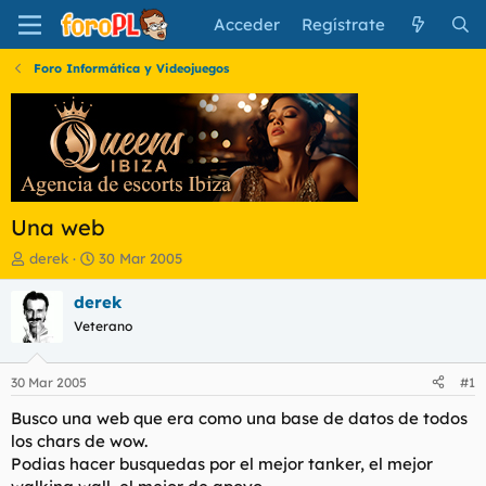
Acceder
Regístrate
Foro Informática y Videojuegos
Una web
I
F
derek
30 Mar 2005
n
e
i
c
derek
c
h
Veterano
i
a
a
d
d
e
30 Mar 2005
#1
o
i
r
n
Busco una web que era como una base de datos de todos
d
i
los chars de wow.
e
c
Podias hacer busquedas por el mejor tanker, el mejor
l
i