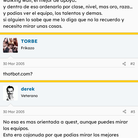
walking wall, el mejor de apoyo..
t
o
y dentro de eso ordenarlo por clase, nivel, mas oro, raza...
e
y podias ver el equipo, los talentos y demas.
m
a
si alguien lo sabe que me lo diga que no la recuerdo y
necesito mirar unas cosas.
TORBE
Frikazo
30 Mar 2005
#2
thotbot.com?
derek
Veterano
30 Mar 2005
#3
No esa es mas orientada a quest, aunque puedes mirar
los equipos.
Esta era cojonuda por que podias mirar los mejores