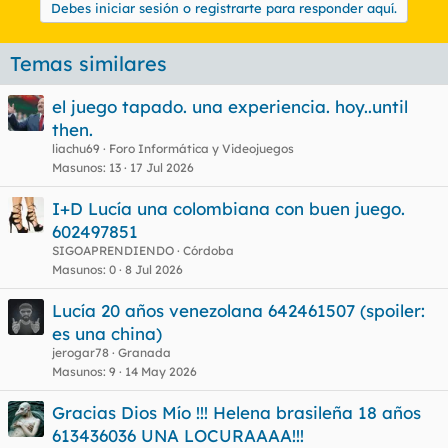
Debes iniciar sesión o registrarte para responder aquí.
Temas similares
el juego tapado. una experiencia. hoy..until
then.
liachu69
Foro Informática y Videojuegos
Masunos
13
17 Jul 2026
I+D Lucía una colombiana con buen juego.
602497851
SIGOAPRENDIENDO
Córdoba
Masunos
0
8 Jul 2026
Lucía 20 años venezolana 642461507 (spoiler:
es una china)
jerogar78
Granada
Masunos
9
14 May 2026
Gracias Dios Mío !!! Helena brasileña 18 años
613436036 UNA LOCURAAAA!!!