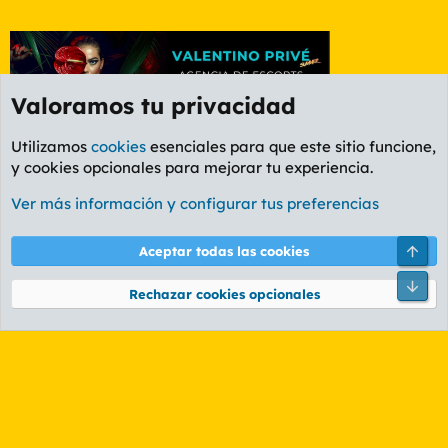
Valoramos tu privacidad
Utilizamos
cookies
esenciales para que este sitio funcione,
y cookies opcionales para mejorar tu experiencia.
Foro Informática y Videojuegos
Ver más información y configurar tus preferencias
Cookies
PL OLDSTYLE AMARILLO
Cambiar fuente
Español (ES)
Arri
Aceptar todas las cookies
Contáctanos
Términos y reglas
Política de privacidad
Ayuda
R
Pie
S
Rechazar cookies opcionales
S
®
Community platform by XenForo
© 2010-2026 XenForo Ltd.