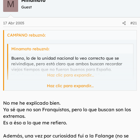
Minamoto
M
Guest
En tiempos de mediocridad, intranscendencia, deslealtad,
modas, de lo inmediato, no vamos a pretender que partidos de
honor
e ideas supraexistenciales tengan algún exito. Vamos,
17 Abr 2005
#21
que La Falange para los votantes es como el partido del
Karma.
CAMPANO rebuznó:
Minamoto rebuznó:
Bueno, lo de la unidad nacional lo veo correcto que se
reivindique, pero está claro que ambos buscan recordar
viejos tiempos que no fueron buenos para España.
Ni el Franquismo ni mucho menos la República.
Haz clic para expandir...
Haz clic para expandir...
Muchacho, FE/La Falange no buscaba recordar los tiempos del
franquismo porque no son franquistas. Otra cosa es que me
hablases de los jovenzuelos de AJE, pero hablamos de La
No me he explicado bien.
Falange.
Ya sé que no son Franquistas, pero lo que buscan son los
extremos.
Es a éso a lo que me refiero.
Además, una vez por curiosidad fuí a la Falange (no se