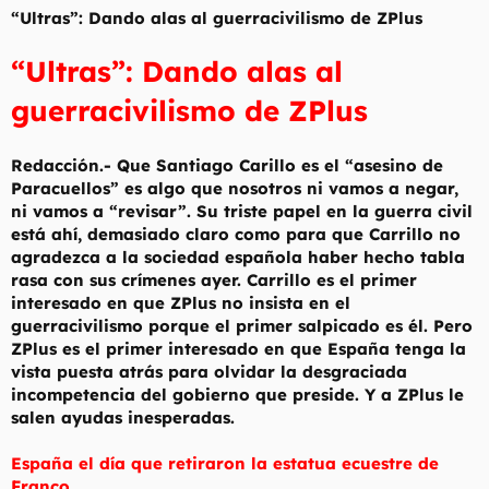
“Ultras”: Dando alas al guerracivilismo de ZPlus
“Ultras”: Dando alas al
guerracivilismo de ZPlus
Redacción.- Que Santiago Carillo es el “asesino de
Paracuellos” es algo que nosotros ni vamos a negar,
ni vamos a “revisar”. Su triste papel en la guerra civil
está ahí, demasiado claro como para que Carrillo no
agradezca a la sociedad española haber hecho tabla
rasa con sus crímenes ayer. Carrillo es el primer
interesado en que ZPlus no insista en el
guerracivilismo porque el primer salpicado es él. Pero
ZPlus es el primer interesado en que España tenga la
vista puesta atrás para olvidar la desgraciada
incompetencia del gobierno que preside. Y a ZPlus le
salen ayudas inesperadas.
España el día que retiraron la estatua ecuestre de
Franco