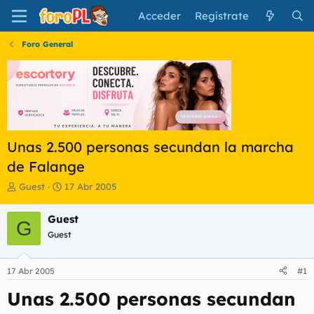
Acceder
Regístrate
Foro General
Unas 2.500 personas secundan la marcha
de Falange
I
F
Guest
17 Abr 2005
n
e
i
c
Guest
G
c
h
Guest
i
a
a
d
d
e
17 Abr 2005
#1
o
i
r
n
Unas 2.500 personas secundan
d
i
e
c