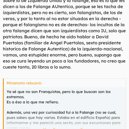
Sobre lo de Izquierda Unida y la falange, eso es lo que les
dicen a los de Falange AUtentica, porque se les tacha de
izquierdistas, pero no es cierto, son falangistas, de los de
veras, y por lo tanto al no estar situados en la derecha -
porque el falangismo no es de derechas- los incultos de la
otra falange dicen que son izquierdistas como IU, solo que
patriotas. Bueno, de hecho he oido hablar a David
Puertolas (familiar de Angel Puertolas, sexto presidente
historico de Falange Autentica) de la izquierda-nacional,
vamos, una estupidez enorme, pero bueno, supongo que
eso se cura leyendo un poco a los fundadores, no creo que
cueste tanto, 20 libros a lo sumo.
Minamoto rebuznó:
Ya sé que no son Franquistas, pero lo que buscan son los
extremos.
Es a éso a lo que me refiero.
Además, una vez por curiosidad fuí a la Falange (no se cual,
pues sabes que hay varias. Estaba en el edificio España) para
informarme y me pareció una secta, con sus excursiones para
comer cocos.