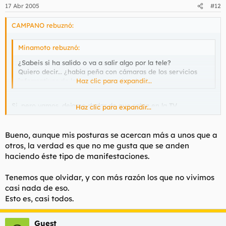
17 Abr 2005
#12
CAMPANO rebuznó:
Minamoto rebuznó:
¿Sabeis si ha salido o va a salir algo por la tele?
Quiero decir... ¿había peña con cámaras de los servicios
informativos de las cadenas nacionales?
Haz clic para expandir...
Si, pero vamos, dejame dudar de que salga en la TV.
Haz clic para expandir...
A la misma hora habia una manifestación de unos
republicanos en SOL si no me equivoco, y claro, vende mas
eso...
Bueno, aunque mis posturas se acercan más a unos que a
otros, la verdad es que no me gusta que se anden
haciendo éste tipo de manifestaciones.
Tenemos que olvidar, y con más razón los que no vivimos
casi nada de eso.
Esto es, casi todos.
Guest