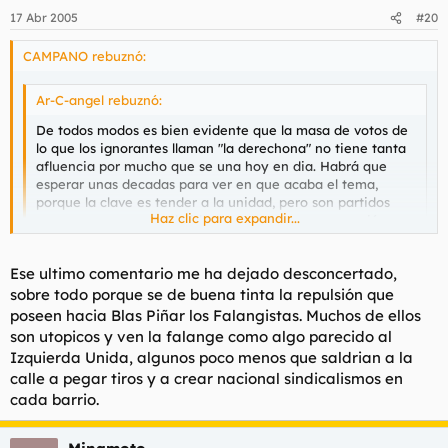
17 Abr 2005
#20
CAMPANO rebuznó:
Ar-C-angel rebuznó:
De todos modos es bien evidente que la masa de votos de
lo que los ignorantes llaman "la derechona" no tiene tanta
afluencia por mucho que se una hoy en dia. Habrá que
esperar unas decadas para ver en que acaba el tema,
porque la clave es tender a la unidad, pero son partidos
Haz clic para expandir...
muy censores ven cada idea nueva como una agresión que
expulsan con violencia. Decia algo muy interesante Pituca
sobre el tema ( pese a que no la soporto ) cuando decia
Haz clic para expandir...
Ese ultimo comentario me ha dejado desconcertado,
que hay que abrirse y no cerrarse.
sobre todo porque se de buena tinta la repulsión que
Por mucho que se junten todos, no harian nada. Lo mejor que
poseen hacia Blas Piñar los Falangistas. Muchos de ellos
podrían hacer es juntarse con AES y dejarse de tonterias,
son utopicos y ven la falange como algo parecido al
porque hoy en dia La Falange -partido- tiene muy poco o nada
Izquierda Unida, algunos poco menos que saldrian a la
de falangista, así que mas les dá irse con unos nacional-
calle a pegar tiros y a crear nacional sindicalismos en
católicos reclacitrantes, al menos AES tiene dinero. Yo solo
cada barrio.
dejaría a las JONS y a la Autentica como están, sobre todo a
esta última, para que sigan siendo guardianes del ideario
falangista, pero para nada mas.