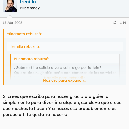
frenillo
I'll be ready...
17 Abr 2005
#14
Minamoto rebuznó:
frenillo rebuznó:
Minamoto rebuznó:
¿Sabeis si ha salido o va a salir algo por la tele?
Quiero decir... ¿había peña con cámaras de los servicios
informativos de las cadenas nacionales?
Haz clic para expandir...
Haz clic para expandir...
Me han comentado que estaban los de aqui hay tomate.
Haz clic para expandir...
Si crees que escribo para hacer gracia a alguien o
Pero por ser domingo en vez de reporteros normales ha
simplemente para divertir a alguien, concluyo que crees
tendo que ir Jorge ÇJavier y a cambio de respuestas, se los
ja, ja... recuerdame que te tire cacahuetes.
follaba
que muchos lo hacen Y si haces eso probablemente es
Eres un cachondo, tío, me parto.
UNO a UNO
porque a ti te gustaria hacerlo
menuda maquina el gordito