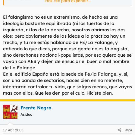
Haz clic para expandir...
O éso me pareció. No me convenció y me piré.
El falangismo no es un extremismo, de hecho es una
ideologia bastante equilibrada (ni los tuertos de la
izquierda, ni los de la derecha, nosotros abrimos los dos
ojos) pero obviamente de las ideas a la practica hay un
trecho, y tu me estás hablando de FE/La Falange, y
entiendo lo que dices, porque esa gente no es falangista,
sino derechones nacional-populistas, por eso quiero que se
vayan con AES y dejen de ensuciar el buen o mal nombre
de La Falange.
En el edificio España está la sede de Fe/la Falange, y, si,
son una panda de sectarios, haces bien en no meterte,
intentarán controlar tu vida, que salgas menos, que vayas
mas con ellos. Que les den por el culo. Hiciste bien.
Frente Negro
Asiduo
17 Abr 2005
#24