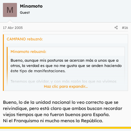
Minamoto
M
Guest
17 Abr 2005
#16
CAMPANO rebuznó:
Minamoto rebuznó:
Bueno, aunque mis posturas se acercan más a unos que a
otros, la verdad es que no me gusta que se anden haciendo
éste tipo de manifestaciones.
Tenemos que olvidar, y con más razón los que no vivimos
Haz clic para expandir...
casi nada de eso.
Esto es, casi todos.
Haz clic para expandir...
Bueno, lo de la unidad nacional lo veo correcto que se
No lo he entendido bien, ¿Que tipo de manifestaciones? ¿La
reivindique, pero está claro que ambos buscan recordar
de la Falange, la de los republicanos, las dos? Porque la de la
viejos tiempos que no fueron buenos para España.
falange era Por la Unidad de España, no era para recordar
Ni el Franquismo ni mucho menos la República.
nada del pasado, no como los otros, que pretender rendir
tributo a un sistema corupto, asesino y antecesor de una