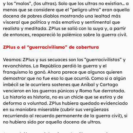
y los “malos”, (los ultras). Solo que los ultras no existían… a
menos que se considere que el “peligro ultra” eran aquella
docena de pobres diablos mostrando una lealtad más
visceral que política y más emotiva y sentimental que
realista y meditada. ZPlus se salió con la suya y, a partir
de entonces, reapareció la polémica sobre la guerra civil.
ZPlus o el “guerracivilismo” de cobertura
Veamos: ZPlus y sus secuaces son los “guerracivilistas” y
revanchistas. La República perdió la guerra y el
franquismo la ganó. Ahora parece que algunos quieren
demostrar que no fue eso lo que ocurrió. Como si a algún
imbécil se le ocurriera sostenes que Aníbal y Cartago
vencieron en las guerras púnicas y Roma fue derrotada.
La historia es historia, no es un chicle que se estira y de
deforma a voluntad. ZPlus hubiera quedado evidenciado
en su maniobra miserable (cubrir sus vergüenzas
recurriendo al recuerdo permanente de la guerra civil), si
no hubiera sido por aquella docena de ultras.