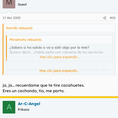
M
Guest
17 Abr 2005
#10
frenillo rebuznó:
Minamoto rebuznó:
¿Sabeis si ha salido o va a salir algo por la tele?
Quiero decir... ¿había peña con cámaras de los servicios
informativos de las cadenas nacionales?
Haz clic para expandir...
Me han comentado que estaban los de aqui hay tomate. Pero
Haz clic para expandir...
por ser domingo en vez de reporteros normales ha tendo que ir
Jorge ÇJavier y a cambio de respuestas, se los follaba
UNO a UNO
ja, ja... recuerdame que te tire cacahuetes.
menuda maquina el gordito
Eres un cachondo, tío, me parto.
Ar-C-Angel
A
Frikazo