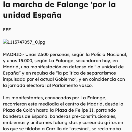
la marcha de Falange 'por la
l
i
t
o
unidad España
e
m
a
EFE
MADRID.- Unas 2.500 personas, según la Policía Nacional,
y unas 15.000, según La Falange, secundaron hoy, en
Madrid, una manifestación en defensa de "la unidad de
España" y en repulsa de "la política de separatismos
impulsada por el actual Gobierno", y en coincidencia con
la jornada electoral al Parlamento vasco.
Los manifestantes, convocados por La Falange,
recorrieron este mediodía el centro de Madrid, desde la
Plaza de Colón hasta la Plaza de Felipe II, portando
banderas de España, banderas pre-constitucionales,
emblemas y uniformes falangistas y coreando gritos en
los que se tildaba a Carrillo de "asesino", se reclamaba