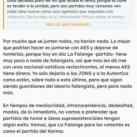
unas decadas para ver en que acaba el tema, porque la clave
es tender a la unidad, pero son partidos muy censores ven
cada idea nueva como una agresión que expulsan con
violencia. Decia algo muy interesante Pituca sobre el tema (
pese a que no la soporto ) cuando decia que hay que abrirse y
Haz clic para expandir...
no cerrarse.
Por mucho que se junten todos, no harian nada. Lo mejor
que podrían hacer es juntarse con AES y dejarse de
tonterias, porque hoy en dia La Falange -partido- tiene
muy poco o nada de falangista, así que mas les dá irse
con unos nacional-católicos reclacitrantes, al menos AES
tiene dinero. Yo solo dejaría a las JONS y a la Autentica
como están, sobre todo a esta última, para que sigan
siendo guardianes del ideario falangista, pero para nada
mas.
En tiempos de mediocridad, intranscendencia, deslealtad,
modas, de lo inmediato, no vamos a pretender que
partidos de
honor
e ideas supraexistenciales tengan
algún exito. Vamos, que La Falange para los votantes es
como el partido del Karma.