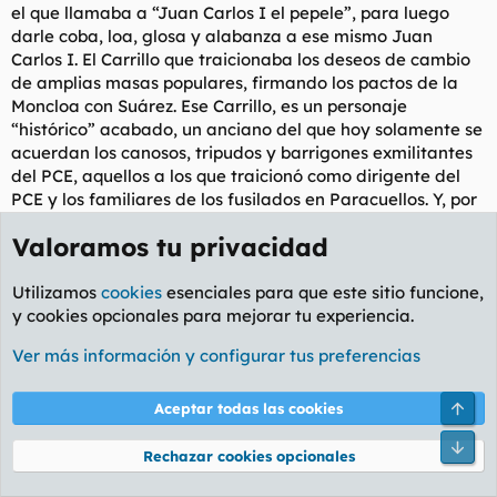
el que llamaba a “Juan Carlos I el pepele”, para luego
darle coba, loa, glosa y alabanza a ese mismo Juan
Carlos I. El Carrillo que traicionaba los deseos de cambio
de amplias masas populares, firmando los pactos de la
Moncloa con Suárez. Ese Carrillo, es un personaje
“histórico” acabado, un anciano del que hoy solamente se
acuerdan los canosos, tripudos y barrigones exmilitantes
del PCE, aquellos a los que traicionó como dirigente del
PCE y los familiares de los fusilados en Paracuellos. Y, por
supuesto, PRISA. Y, claro, ZPlus, el apéndice de PRISA en
Valoramos tu privacidad
La Moncloa.
¿Quién teme a Santiago Carrillo? Hay historia muerta
Utilizamos
cookies
esenciales para que este sitio funcione,
(Franco) e historia agonizante (Carrillo). Y luego existe
y cookies opcionales para mejorar tu experiencia.
historia que no se ha enterado todavía que ha muerto (los
Ver más información y configurar tus preferencias
pobres cantores del Cara al Sol en la fría noche madrileña
de Marzo o los que hoy han boicoteado su acto en la
Librería Crisol.
Arri
Aceptar todas las cookies
Pie
Carrillo es un anciano: miradle y decidme que os inspira.
Rechazar cookies opcionales
Políticamente es un fracaso. Su república fue vencida.