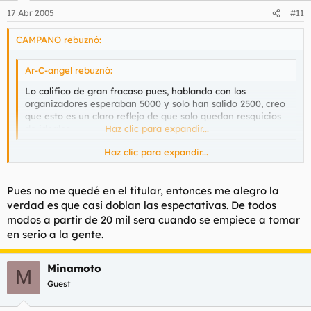
17 Abr 2005
#11
CAMPANO rebuznó:
Ar-C-angel rebuznó:
Lo califico de gran fracaso pues, hablando con los
organizadores esperaban 5000 y solo han salido 2500, creo
que esto es un claro reflejo de que solo quedan resquicios
de ideales.
Haz clic para expandir...
Haz clic para expandir...
¿Has leido lo que he puesto?
Habrían unos 9000 manifestantes.
Pues no me quedé en el titular, entonces me alegro la
verdad es que casi doblan las espectativas. De todos
modos a partir de 20 mil sera cuando se empiece a tomar
en serio a la gente.
Minamoto
M
Guest