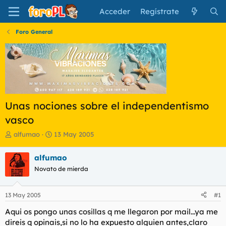
Acceder
Regístrate
Foro General
Unas nociones sobre el independentismo
vasco
I
F
alfumao
13 May 2005
n
e
i
c
alfumao
c
h
Novato de mierda
i
a
a
d
d
e
13 May 2005
#1
o
i
r
n
Aqui os pongo unas cosillas q me llegaron por mail...ya me
d
i
direis q opinais,si no lo ha expuesto alguien antes,claro
e
c