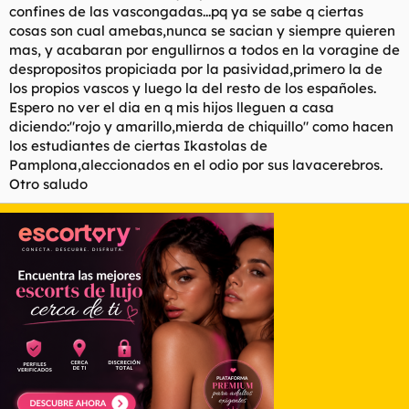
>les apoyan eclipsan los problemas que otros españoles
confines de las vascongadas...pq ya se sabe q ciertas
padecemos.
cosas son cual amebas,nunca se sacian y siempre quieren
>
mas, y acabaran por engullirnos a todos en la voragine de
>El Superpuerto de BILBAO se realiza con financiación estatal,
despropositos propiciada por la pasividad,primero la de
cuyo
los propios vascos y luego la del resto de los españoles.
>desembolso a día de hoy es de 200.000 millones de euros, en
deprimento
Espero no ver el dia en q mis hijos lleguen a casa
>de puertos como el de SANTANDER ó GIJON.
diciendo:"rojo y amarillo,mierda de chiquillo" como hacen
>
los estudiantes de ciertas Ikastolas de
>El Aeropuerto de BILBAO (SONDIKA) tenía un presupuesto de
Pamplona,aleccionados en el odio por sus lavacerebros.
1.000
Otro saludo
>millones de euros. Cuando se ha terminado el coste se duplicó
(era dinero
estatal).
>
>Las infraestructuras viarias, Metro AVE, palacios de congresos,
>autopistas se realizan con financiación ESTATAL de todos los
>españoles, y esas inversiones no se realizan en ninguna otra
región de
>España. NAVARRA ha perdido un 25% de capacidad industrial
por las
>exenciones ilegales fiscales de los vascos. CANTABRIA ha
perdido el
>eje natural del norte de España, perdiendo un 85% su
capacidad industrial