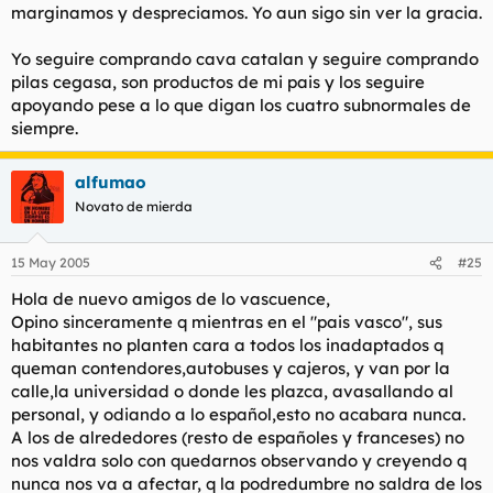
separatismo vasco.
marginamos y despreciamos. Yo aun sigo sin ver la gracia.
>El Grupo Mondragón es una de las empresas que mas factura
en las
Yo seguire comprando cava catalan y seguire comprando
>Vascongadas y no solo financia a los separatistas vascos sino
pilas cegasa, son productos de mi pais y los seguire
que es
apoyando pese a lo que digan los cuatro subnormales de
>uno de los mejores mecenas de la organización terrorista
E.T.A. Entre
siempre.
>el grupo de empresas se encuentra la cadena de
Hipermercados EROSKI,
alfumao
>la BBK, CAJA LABORAL, grupos de entidades de ahorro,
EDESA, BALAY y
Novato de mierda
>FAGOR, de Electrodomésticos, KAS y FANTA (bebidas
refrescantes) son
>sólo una punta de todos aquellos que desean separarse de
15 May 2005
#25
España, pero
Hola de nuevo amigos de lo vascuence,
>cuyas inversiones multimillonarias siguen realizándose con el
Opino sinceramente q mientras en el "pais vasco", sus
dinero
>de todos los españoles, a expensas de provincias como LA
habitantes no planten cara a todos los inadaptados q
RIOJA,
queman contendores,autobuses y cajeros, y van por la
>EXTREMADURA, ASTURIAS, CANTABRIA, MURCIA etc. que,
calle,la universidad o donde les plazca, avasallando al
con
personal, y odiando a lo español,esto no acabara nunca.
>gobiernos que desean la unidad salen perdiendo porque no
A los de alrededores (resto de españoles y franceses) no
empeñan el
nos valdra solo con quedarnos observando y creyendo q
>victimísmo constante, perpetuo y diario que los pistoleros y
quienes
nunca nos va a afectar, q la podredumbre no saldra de los