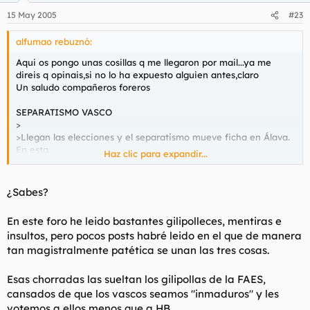
15 May 2005
#23
alfumao rebuznó:
Aqui os pongo unas cosillas q me llegaron por mail...ya me
direis q opinais,si no lo ha expuesto alguien antes,claro
Un saludo compañeros foreros
SEPARATISMO VASCO
>
>Llegan las elecciones y el separatismo mueve ficha en Álava.
En esta
Haz clic para expandir...
>Ocasión se pretende poner en marcha un nuevo periódico
que apoye las tesis
>separatistas del Plan Ibarretxe.
¿Sabes?
>Como viene siendo norma y costumbre en Álava, el PNV se
apoyará en un
En este foro he leido bastantes gilipolleces, mentiras e
>grupo de empresarios capitaneado por Juan Celaya.
insultos, pero pocos posts habré leido en el que de manera
>
tan magistralmente patética se unan las tres cosas.
>Juan Celaya es el propietario del grupo CEGASA, que todos
ustedes
>Conocerán por las "pilas" y linternas que seguramente habrán
Esas chorradas las sueltan los gilipollas de la FAES,
comprado en
cansados de que los vascos seamos "inmaduros" y les
>numerosas ocasiones. Puede verlas en
www.cegasa.es
votemos a ellos menos que a HB.