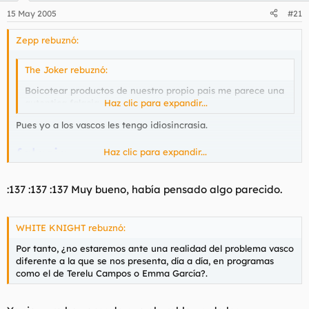
15 May 2005
#21
Zepp rebuznó:
The Joker rebuznó:
Boicotear productos de nuestro propio pais me parece una
autentica falacia.
Haz clic para expandir...
Pues yo a los vascos les tengo
idiosincrasia
.
falacia.
Haz clic para expandir...
(Del lat. fallacĭa).
1. f.
Engaño, fraude o mentira con que se intenta dañar a
:137 :137 :137 Muy bueno, había pensado algo parecido.
alguien.
2. f.
Hábito de emplear falsedades en daño ajeno.
WHITE KNIGHT rebuznó:
Por tanto, ¿no estaremos ante una realidad del problema vasco
diferente a la que se nos presenta, día a día, en programas
como el de Terelu Campos o Emma García?.