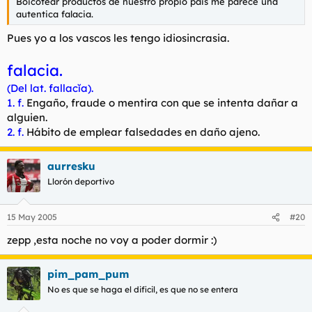
Boicotear productos de nuestro propio pais me parece una
autentica falacia.
Pues yo a los vascos les tengo
idiosincrasia
.
falacia.
(Del lat. fallacĭa).
1. f.
Engaño, fraude o mentira con que se intenta dañar a
alguien.
2. f.
Hábito de emplear falsedades en daño ajeno.
aurresku
Llorón deportivo
15 May 2005
#20
zepp ,esta noche no voy a poder dormir :)
pim_pam_pum
No es que se haga el dificil, es que no se entera