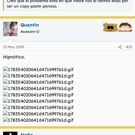
Creo que el problema está en que nadie nos lo hemos leído por
ser un copy-paste penoso.
Quentin
Awesom-O
13 May 2005
#13
Hipnótico.
NaKo