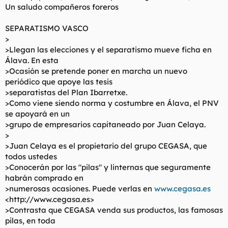
Un saludo compañeros foreros
l
i
t
o
e
SEPARATISMO VASCO
m
>
a
>Llegan las elecciones y el separatismo mueve ficha en
Álava. En esta
>Ocasión se pretende poner en marcha un nuevo
periódico que apoye las tesis
>separatistas del Plan Ibarretxe.
>Como viene siendo norma y costumbre en Álava, el PNV
se apoyará en un
>grupo de empresarios capitaneado por Juan Celaya.
>
>Juan Celaya es el propietario del grupo CEGASA, que
todos ustedes
>Conocerán por las "pilas" y linternas que seguramente
habrán comprado en
>numerosas ocasiones. Puede verlas en
www.cegasa.es
<http://www.cegasa.es>
>Contrasta que CEGASA venda sus productos, las famosas
pilas, en toda