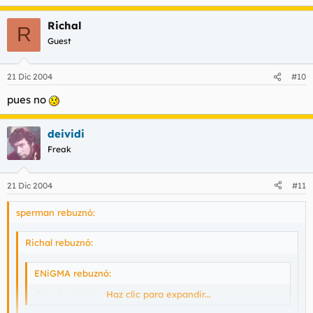
Richal
R
Guest
21 Dic 2004
#10
pues no
deividi
Freak
21 Dic 2004
#11
sperman rebuznó:
Richal rebuznó:
ENiGMA rebuznó:
deja de colgar mierda payaso
Haz clic para expandir...