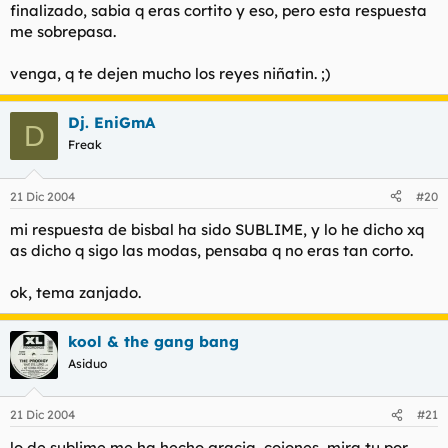
finalizado, sabia q eras cortito y eso, pero esta respuesta
me sobrepasa.
venga, q te dejen mucho los reyes niñatin. ;)
Dj. EniGmA
D
Freak
21 Dic 2004
#20
mi respuesta de bisbal ha sido SUBLIME, y lo he dicho xq
as dicho q sigo las modas, pensaba q no eras tan corto.
ok, tema zanjado.
kool & the gang bang
Asiduo
21 Dic 2004
#21
lo de sublime me ha hecho gracia, cojones, mira tu por