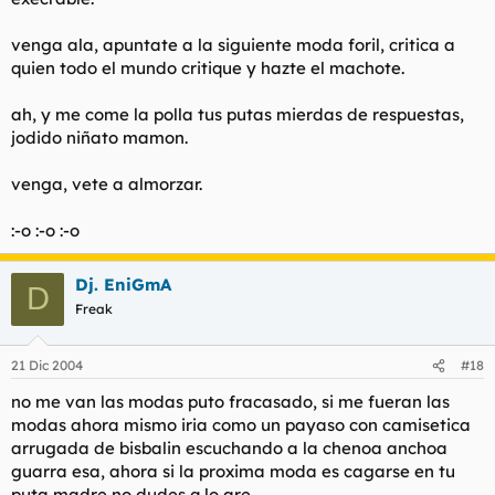
venga ala, apuntate a la siguiente moda foril, critica a
quien todo el mundo critique y hazte el machote.
ah, y me come la polla tus putas mierdas de respuestas,
jodido niñato mamon.
venga, vete a almorzar.
:-o :-o :-o
Dj. EniGmA
D
Freak
21 Dic 2004
#18
no me van las modas puto fracasado, si me fueran las
modas ahora mismo iria como un payaso con camisetica
arrugada de bisbalin escuchando a la chenoa anchoa
guarra esa, ahora si la proxima moda es cagarse en tu
puta madre no dudes q lo are.