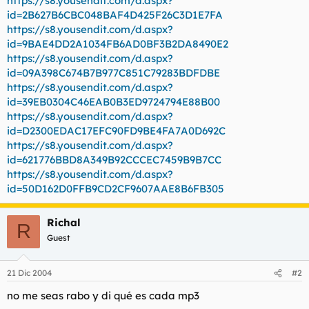
https://s8.yousendit.com/d.aspx?
t
o
id=2B627B6CBC048BAF4D425F26C3D1E7FA
e
https://s8.yousendit.com/d.aspx?
m
a
id=9BAE4DD2A1034FB6AD0BF3B2DA8490E2
https://s8.yousendit.com/d.aspx?
id=09A398C674B7B977C851C79283BDFDBE
https://s8.yousendit.com/d.aspx?
id=39EB0304C46EAB0B3ED9724794E88B00
https://s8.yousendit.com/d.aspx?
id=D2300EDAC17EFC90FD9BE4FA7A0D692C
https://s8.yousendit.com/d.aspx?
id=621776BBD8A349B92CCCEC7459B9B7CC
https://s8.yousendit.com/d.aspx?
id=50D162D0FFB9CD2CF9607AAE8B6FB305
Richal
R
Guest
21 Dic 2004
#2
no me seas rabo y di qué es cada mp3