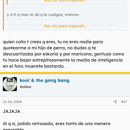
deja de colgar mierda payaso
Haz clic para expandir...
y a ti q mas te da q la cuelgue, mamon.
vas con la corriente, puto mainstream de los cojones, como
Haz clic para expandir...
forero eres un borrego mas.
quien coño t crees q eres, tu no eres nadie para
quotearme a mi hijo de perra, no dudes q te
descuartizaba por eskoria y por maricona, gentuza como
tu hace bajar estrepitosamente la media de inteligencia
en el foro. muerete bastardo.
kool & the gang bang
Asiduo
21 Dic 2004
#17
JAJAJA
di q si, jodido retrasado, eres tonto de una menera
execrable.