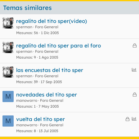
Temas similares
regalito del tito sper(video)
sperman
Foro General
Masunos
56
1 Dic 2005
regalito del tito sper para el foro
e
sperman
Foro General
Masunos
9
1 Ago 2005
r
r
E
las encuestas del tito sper
n
sperman
Foro General
Masunos
39
17 Sep 2005
c
o
u
novedades del tito sper
M
e
e
manowarro
Foro General
s
Masunos
1
7 May 2005
r
t
r
C
E
vuelta del tito sper
M
e
n
manowarro
Foro General
Masunos
8
13 Jul 2005
r
c
o
r
u