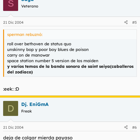
S
Veterano
21 Dic 2004
#5
sperman rebuznó:
roll over bethoven de status quo
unskinny bop y poor boy blues de poison
carry on de manowar
space station number 5 version de los maiden
y varios temas de la banda sonora de saint seiya(caballeros
del zodiaco)
:eek: :D
Dj. EniGmA
D
Freak
21 Dic 2004
#6
deja de colgar mierda payaso