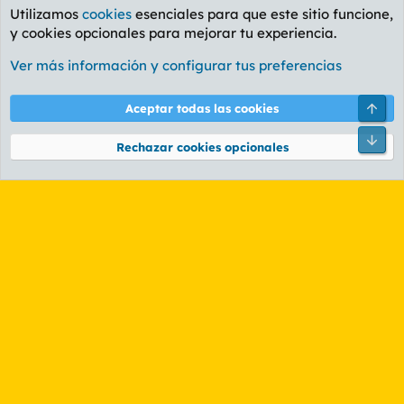
Utilizamos
cookies
esenciales para que este sitio funcione,
y cookies opcionales para mejorar tu experiencia.
Foro General
Ver más información y configurar tus preferencias
Cookies
PL OLDSTYLE AMARILLO
Cambiar fuente
Español (ES)
Arri
Aceptar todas las cookies
Contáctanos
Términos y reglas
Política de privacidad
Ayuda
R
Pie
S
Rechazar cookies opcionales
S
®
Community platform by XenForo
© 2010-2026 XenForo Ltd.