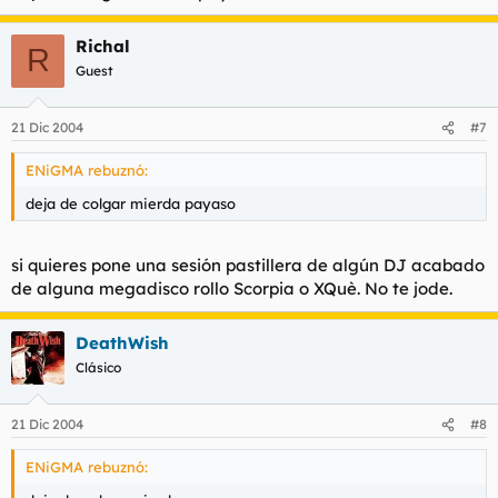
Richal
R
Guest
21 Dic 2004
#7
ENiGMA rebuznó:
deja de colgar mierda payaso
si quieres pone una sesión pastillera de algún DJ acabado
de alguna megadisco rollo Scorpia o XQuè. No te jode.
DeathWish
Clásico
21 Dic 2004
#8
ENiGMA rebuznó: