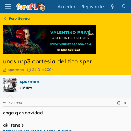
Acceder
Regístrate
Foro General
unos mp3 cortesia del tito sper
I
F
sperman
21 Dic 2004
n
e
i
c
sperman
c
h
Clásico
i
a
a
d
d
e
21 Dic 2004
#1
o
i
r
n
enga q es navidad
d
i
e
c
aki teneis
l
i