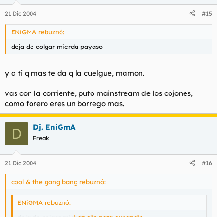
duba duba
....
21 Dic 2004
#15
ENiGMA rebuznó:
deja de colgar mierda payaso
y a ti q mas te da q la cuelgue, mamon.
vas con la corriente, puto mainstream de los cojones,
como forero eres un borrego mas.
Dj. EniGmA
D
Freak
21 Dic 2004
#16
cool & the gang bang rebuznó:
ENiGMA rebuznó: