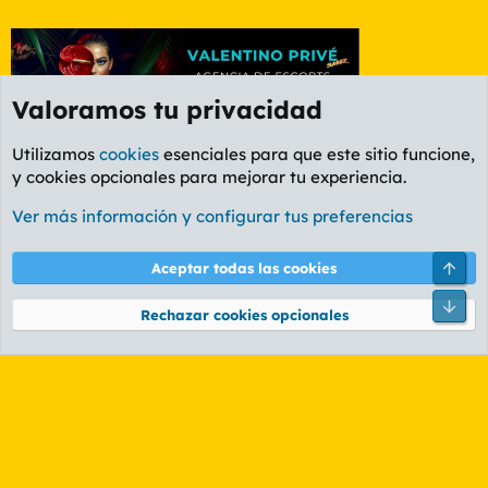
Valoramos tu privacidad
Utilizamos
cookies
esenciales para que este sitio funcione,
y cookies opcionales para mejorar tu experiencia.
Foro General
Ver más información y configurar tus preferencias
Cookies
PL OLDSTYLE AMARILLO
Cambiar fuente
Español (ES)
Arri
Aceptar todas las cookies
Contáctanos
Términos y reglas
Política de privacidad
Ayuda
R
Pie
S
Rechazar cookies opcionales
S
®
Community platform by XenForo
© 2010-2026 XenForo Ltd.