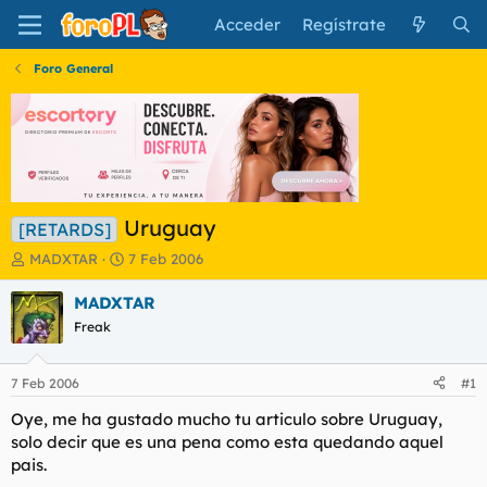
Acceder
Regístrate
Foro General
Uruguay
[RETARDS]
I
F
MADXTAR
7 Feb 2006
n
e
i
c
MADXTAR
c
h
Freak
i
a
a
d
d
e
7 Feb 2006
#1
o
i
r
n
Oye, me ha gustado mucho tu articulo sobre Uruguay,
d
i
solo decir que es una pena como esta quedando aquel
e
c
pais.
l
i