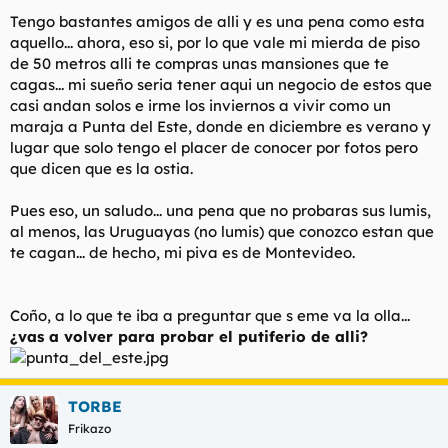
t
o
Tengo bastantes amigos de alli y es una pena como esta
e
aquello... ahora, eso si, por lo que vale mi mierda de piso
m
a
de 50 metros alli te compras unas mansiones que te
cagas... mi sueño seria tener aqui un negocio de estos que
casi andan solos e irme los inviernos a vivir como un
maraja a Punta del Este, donde en diciembre es verano y
lugar que solo tengo el placer de conocer por fotos pero
que dicen que es la ostia.
Pues eso, un saludo... una pena que no probaras sus lumis,
al menos, las Uruguayas (no lumis) que conozco estan que
te cagan... de hecho, mi piva es de Montevideo.
Coño, a lo que te iba a preguntar que s eme va la olla...
¿vas a volver para probar el putiferio de alli?
TORBE
Frikazo