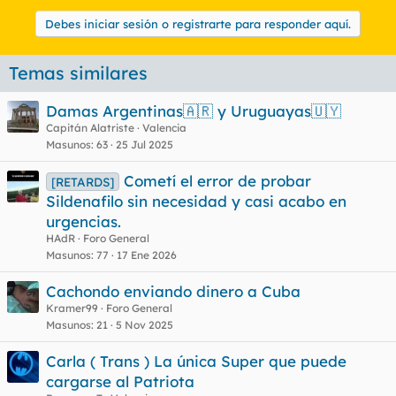
Debes iniciar sesión o registrarte para responder aquí.
Temas similares
Damas Argentinas🇦🇷 y Uruguayas🇺🇾
Capitán Alatriste
Valencia
Masunos
63
25 Jul 2025
Cometí el error de probar
[RETARDS]
Sildenafilo sin necesidad y casi acabo en
urgencias.
HAdR
Foro General
Masunos
77
17 Ene 2026
Cachondo enviando dinero a Cuba
Kramer99
Foro General
Masunos
21
5 Nov 2025
Carla ( Trans ) La única Super que puede
cargarse al Patriota