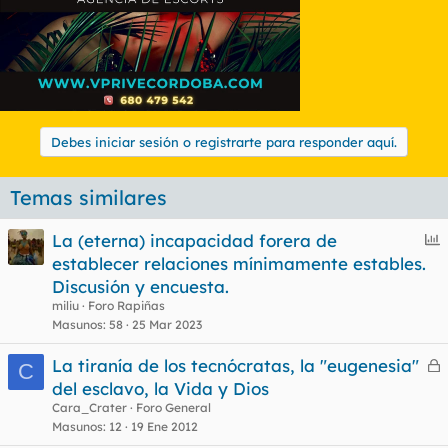
Debes iniciar sesión o registrarte para responder aquí.
Temas similares
E
La (eterna) incapacidad forera de
n
establecer relaciones mínimamente estables.
c
Discusión y encuesta.
u
miliu
Foro Rapiñas
e
Masunos
58
25 Mar 2023
s
La tiranía de los tecnócratas, la "eugenesia"
t
C
e
del esclavo, la Vida y Dios
r
Cara_Crater
Foro General
r
Masunos
12
19 Ene 2012