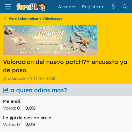
Acceder
Regístrate
Foro Informática y Videojuegos
Valoración del nuevo patcH?Y encuesta ya
de paso.
I
F
edunacle
22 Abr 2005
n
e
i
a quien odias mas?
c
c
h
i
a
Melendi
a
d
Votos:
0
0,0%
d
e
o
i
La jipi de ojos de brujo
r
n
Votos:
0
0,0%
d
i
e
c