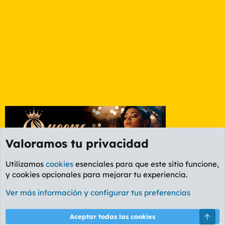
Valoramos tu privacidad
Utilizamos
cookies
esenciales para que este sitio funcione,
y cookies opcionales para mejorar tu experiencia.
Foro Informática y Videojuegos
Ver más información y configurar tus preferencias
Cookies
PL OLDSTYLE AMARILLO
Cambiar fuente
Español (ES)
Arri
Aceptar todas las cookies
Contáctanos
Términos y reglas
Política de privacidad
Ayuda