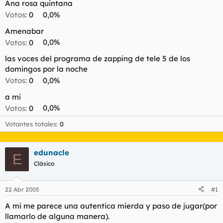
Ana rosa quintana
l
i
Votos:
0
0,0%
t
o
e
Amenabar
m
Votos:
0
0,0%
a
las voces del programa de zapping de tele 5 de los
domingos por la noche
Votos:
0
0,0%
a mi
Votos:
0
0,0%
Votantes totales
0
edunacle
E
Clásico
22 Abr 2005
#1
A mi me parece una autentica mierda y paso de jugar(por
llamarlo de alguna manera).