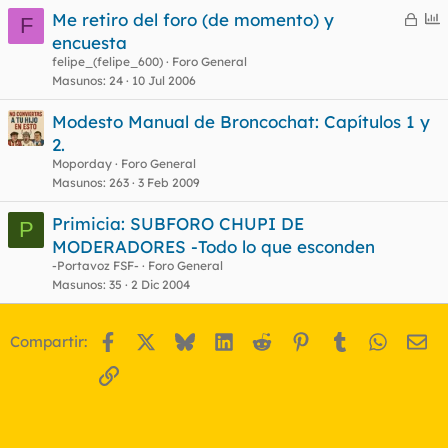
C
E
Me retiro del foro (de momento) y
F
e
n
encuesta
o
r
c
felipe_(felipe_600)
Foro General
r
u
Masunos
24
10 Jul 2006
a
e
Modesto Manual de Broncochat: Capítulos 1 y
d
s
2.
o
t
Moporday
Foro General
Masunos
263
3 Feb 2009
Primicia: SUBFORO CHUPI DE
P
MODERADORES -Todo lo que esconden
-Portavoz FSF-
Foro General
Masunos
35
2 Dic 2004
Facebook
X
Bluesky
LinkedIn
Reddit
Pinterest
Tumblr
WhatsA
Em
Compartir:
Enlace