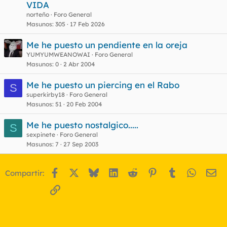
VIDA
norteño
Foro General
Masunos
305
17 Feb 2026
Me he puesto un pendiente en la oreja
YUMYUMWEANOWAI
Foro General
Masunos
0
2 Abr 2004
Me he puesto un piercing en el Rabo
S
superkirby18
Foro General
Masunos
51
20 Feb 2004
Me he puesto nostalgico.....
S
sexpinete
Foro General
Masunos
7
27 Sep 2003
Facebook
X
Bluesky
LinkedIn
Reddit
Pinterest
Tumblr
WhatsA
Em
Compartir:
Enlace