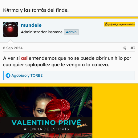
K#rma y las tontás del finde.
mundele
Administrador insomne
Admin
8 Sep 2024
#3
A ver si
así
entendemos que no se puede abrir un hilo por
cualquier soplapollez que le venga a la cabeza.
Agobiao
y
TORBE
R
e
a
c
c
i
o
n
e
s
: