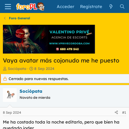
Acceder
Regístrate
Foro General
Vaya avatar más cojonudo me he puesto
I
F
Sociópata
8 Sep 2024
n
e
Cerrado para nuevas respuestas.
i
c
c
h
i
a
Sociópata
a
d
Novato de mierda
d
e
o
i
r
n
8 Sep 2024
#1
d
i
e
c
Me ha costado toda la noche editarlo, pero que bien ha
l
i
quedado joder