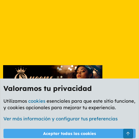
Valoramos tu privacidad
Utilizamos
cookies
esenciales para que este sitio funcione,
y cookies opcionales para mejorar tu experiencia.
Foro General
Ver más información y configurar tus preferencias
Cookies
PL OLDSTYLE AMARILLO
Cambiar fuente
Español (ES)
Arri
Aceptar todas las cookies
Contáctanos
Términos y reglas
Política de privacidad
Ayuda