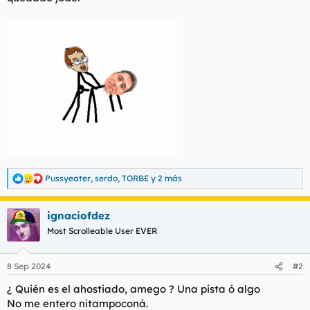
t
o
e
m
a
Pussyeater
,
serdo
,
TORBE
y 2 más
R
e
a
ignaciofdez
c
c
Most Scrolleable User EVER
i
o
n
8 Sep 2024
#2
e
s
¿ Quién es el ahostiado, amego ? Una pista ó algo
:
No me entero nitampoconá.