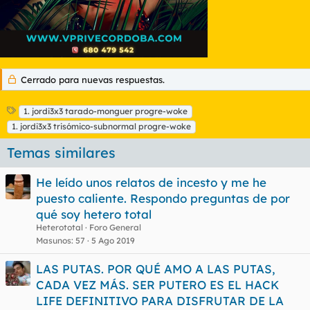
Cerrado para nuevas respuestas.
E
1. jordi3x3 tarado-monguer progre-woke
t
1. jordi3x3 trisómico-subnormal progre-woke
i
q
Temas similares
u
e
He leído unos relatos de incesto y me he
t
puesto caliente. Respondo preguntas de por
a
s
qué soy hetero total
Heterototal
Foro General
Masunos
57
5 Ago 2019
LAS PUTAS. POR QUÉ AMO A LAS PUTAS,
CADA VEZ MÁS. SER PUTERO ES EL HACK
LIFE DEFINITIVO PARA DISFRUTAR DE LA