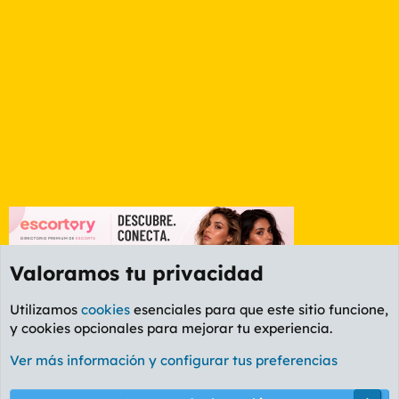
Valoramos tu privacidad
Utilizamos
cookies
esenciales para que este sitio funcione,
y cookies opcionales para mejorar tu experiencia.
Foro General
Ver más información y configurar tus preferencias
Cookies
PL OLDSTYLE AMARILLO
Cambiar fuente
Español (ES)