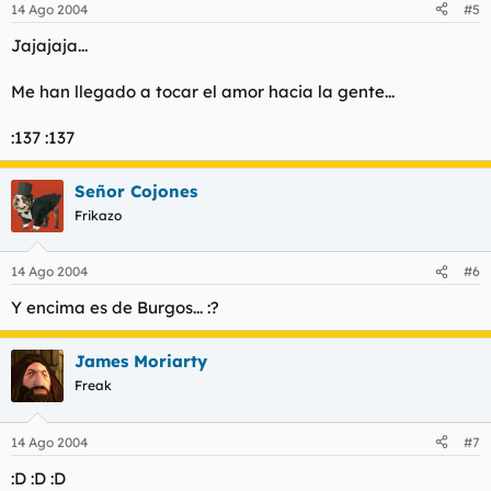
14 Ago 2004
#5
Jajajaja...
Me han llegado a tocar el amor hacia la gente...
:137 :137
Señor Cojones
Frikazo
14 Ago 2004
#6
Y encima es de Burgos... :?
James Moriarty
Freak
14 Ago 2004
#7
:D :D :D