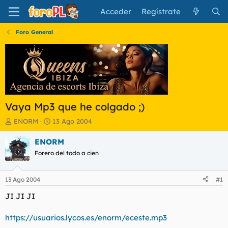
Acceder
Regístrate
Foro General
Vaya Mp3 que he colgado ;)
I
F
ENORM
13 Ago 2004
n
e
i
c
ENORM
c
h
Forero del todo a cien
i
a
a
d
d
e
13 Ago 2004
#1
o
i
r
n
JI JI JI
d
i
e
c
https://usuarios.lycos.es/enorm/eceste.mp3
l
i