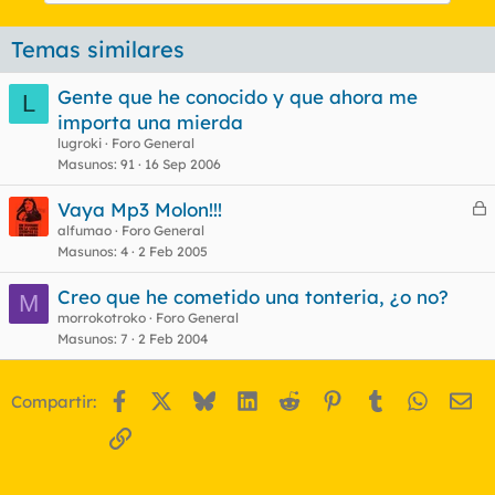
Temas similares
Gente que he conocido y que ahora me
L
importa una mierda
lugroki
Foro General
Masunos
91
16 Sep 2006
Vaya Mp3 Molon!!!
e
alfumao
Foro General
Masunos
4
2 Feb 2005
r
r
Creo que he cometido una tonteria, ¿o no?
M
morrokotroko
Foro General
Masunos
7
2 Feb 2004
o
Facebook
X
Bluesky
LinkedIn
Reddit
Pinterest
Tumblr
WhatsA
Em
Compartir:
Enlace