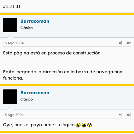
t
o
JI JI JI
e
m
a
Burracoman
Clásico
13 Ago 2004
#2
Esta página está en proceso de construcción.
Edito: pegando la dirección en la barra de navegación
funciona.
Burracoman
Clásico
13 Ago 2004
#3
Oye, pues el payo tiene su lógica