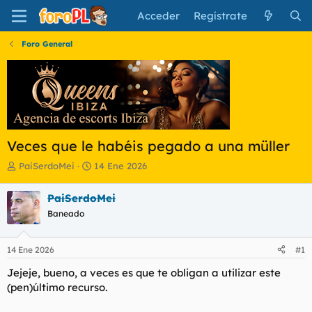
Acceder
Regístrate
Foro General
Veces que le habéis pegado a una müller
I
F
PaiSerdoMei
14 Ene 2026
n
e
i
c
PaiSerdoMei
c
h
Baneado
i
a
a
d
d
e
14 Ene 2026
#1
o
i
r
n
Jejeje, bueno, a veces es que te obligan a utilizar este
d
i
(pen)último recurso.
e
c
l
i