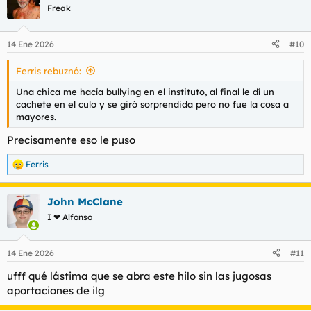
c
Freak
i
o
n
14 Ene 2026
#10
e
s
Ferris rebuznó:
:
Una chica me hacía bullying en el instituto, al final le dí un
cachete en el culo y se giró sorprendida pero no fue la cosa a
mayores.
Precisamente eso le puso
Ferris
R
e
a
John McClane
c
c
I ❤ Alfonso
i
o
n
14 Ene 2026
#11
e
s
ufff qué lástima que se abra este hilo sin las jugosas
:
aportaciones de ilg