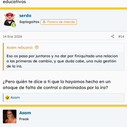
educativos
serdo
Soplagaitas
Forero de mierda
14 Ene 2026
#14
Asam rebuznó:
Eso os pasa por juntaros y no dar por finiquitada una relacion
a las primeras de cambio, y que duda cabe, una nula gestión
de la ira.
¿Pero quién te dice a ti que lo hayamos hecho en un
ataque de falta de control o dominados por la ira?
Asam
R
e
a
Asam
c
c
Freak
i
o