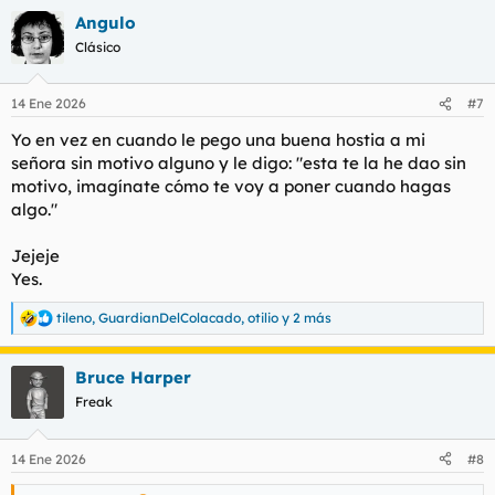
Angulo
Clásico
14 Ene 2026
#7
Yo en vez en cuando le pego una buena hostia a mi
señora sin motivo alguno y le digo: "esta te la he dao sin
motivo, imagínate cómo te voy a poner cuando hagas
algo."
Jejeje
Yes.
tileno
,
GuardianDelColacado
,
otilio
y 2 más
R
e
a
Bruce Harper
c
c
Freak
i
o
n
14 Ene 2026
#8
e
s