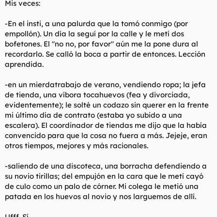
Mis veces:
t
o
e
m
-En el insti, a una palurda que la tomó conmigo (por
a
empollón). Un día la seguí por la calle y le metí dos
bofetones. El "no no, por favor" aún me la pone dura al
recordarlo. Se calló la boca a partir de entonces. Lección
aprendida.
-en un mierdatrabajo de verano, vendiendo ropa; la jefa
de tienda, una víbora tocahuevos (fea y divorciada,
evidentemente); le solté un codazo sin querer en la frente
mi último día de contrato (estaba yo subido a una
escalera). El coordinador de tiendas me dijo que la había
convencido para que la cosa no fuera a más. Jejeje, eran
otros tiempos, mejores y más racionales.
-saliendo de una discoteca, una borracha defendiendo a
su novio tirillas; del empujón en la cara que le metí cayó
de culo como un palo de córner. Mi colega le metió una
patada en los huevos al novio y nos larguemos de allí.
Ufff. Sí.