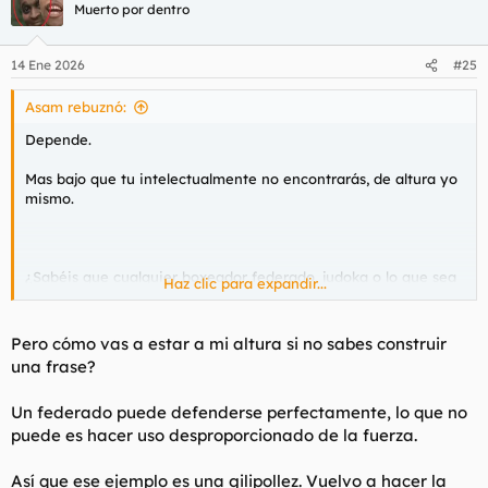
Muerto por dentro
14 Ene 2026
#25
Asam rebuznó:
Depende.
Mas bajo que tu intelectualmente no encontrarás, de altura yo
mismo.
¿Sabéis que cualquier boxeador federado, judoka o lo que sea
Haz clic para expandir...
si le da ostias a in "civil" le quitan la "licencia"?
Pero cómo vas a estar a mi altura si no sabes construir
una frase?
Un federado puede defenderse perfectamente, lo que no
puede es hacer uso desproporcionado de la fuerza.
Así que ese ejemplo es una gilipollez. Vuelvo a hacer la