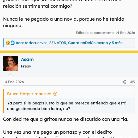
relación sentimental conmigo?
Nunca le he pegado a una novia, porque no he tenido
ninguna.
Editado cobardemente:
14 Ene 2026
bocatadecuervos
,
SENATOR
,
GuardianDelColacado
y 5 más
R
e
a
Asam
c
c
Freak
i
o
n
14 Ene 2026
#5
e
s
Bruce Harper rebuznó:
:
Ya pero si le pegas justo lo que se merece entiendo que está
uno gestionando bien la ira, no?
Con decirte que a gritos nunca he discutido con una tia.
Una vez una me pego un portazo y con el dedito