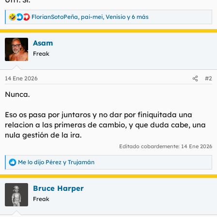
FlorianSotoPeña
,
pai-mei
,
Venisio
y 6 más
R
e
a
Asam
c
c
Freak
i
o
n
14 Ene 2026
#2
e
s
Nunca.
:
Eso os pasa por juntaros y no dar por finiquitada una
relacion a las primeras de cambio, y que duda cabe, una
nula gestión de la ira.
Editado cobardemente:
14 Ene 2026
Me lo dijo Pérez
y
Trujamán
R
e
a
Bruce Harper
c
c
Freak
i
o