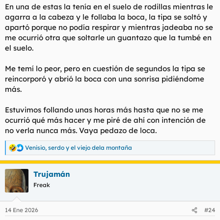
En una de estas la tenía en el suelo de rodillas mientras le
agarra a la cabeza y le follaba la boca, la tipa se soltó y
apartó porque no podía respirar y mientras jadeaba no se
me ocurrió otra que soltarle un guantazo que la tumbé en
el suelo.
Me temí lo peor, pero en cuestión de segundos la tipa se
reincorporó y abrió la boca con una sonrisa pidiéndome
más.
Estuvimos follando unas horas más hasta que no se me
ocurrió qué más hacer y me piré de ahí con intención de
no verla nunca más. Vaya pedazo de loca.
Venisio
,
serdo
y
el viejo dela montaña
R
e
a
Trujamán
c
c
Freak
i
o
n
14 Ene 2026
#24
e