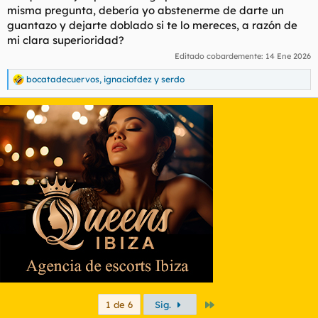
misma pregunta, debería yo abstenerme de darte un
guantazo y dejarte doblado si te lo mereces, a razón de
mi clara superioridad?
Editado cobardemente:
14 Ene 2026
bocatadecuervos
,
ignaciofdez
y
serdo
R
e
a
c
c
i
o
n
e
s
:
Último
1 de 6
Sig.