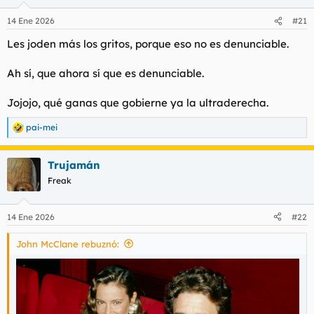
14 Ene 2026
#21
Les joden más los gritos, porque eso no es denunciable.
Ah sí, que ahora sí que es denunciable.
Jojojo, qué ganas que gobierne ya la ultraderecha.
pai-mei
R
e
a
Trujamán
c
c
Freak
i
o
n
14 Ene 2026
#22
e
s
John McClane rebuznó:
: