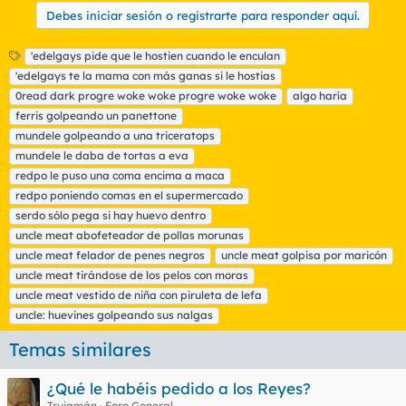
Debes iniciar sesión o registrarte para responder aquí.
E
'edelgays pide que le hostien cuando le enculan
t
'edelgays te la mama con más ganas si le hostias
i
0read dark progre woke woke progre woke woke
algo haría
q
ferris golpeando un panettone
u
mundele golpeando a una triceratops
e
t
mundele le daba de tortas a eva
a
redpo le puso una coma encima a maca
s
redpo poniendo comas en el supermercado
serdo sólo pega si hay huevo dentro
uncle meat abofeteador de pollas morunas
uncle meat felador de penes negros
uncle meat golpisa por maricón
uncle meat tirándose de los pelos con moras
uncle meat vestido de niña con piruleta de lefa
uncle: huevines golpeando sus nalgas
Temas similares
¿Qué le habéis pedido a los Reyes?
Trujamán
Foro General