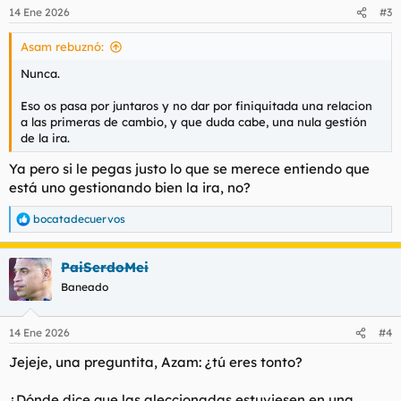
n
14 Ene 2026
#3
e
s
Asam rebuznó:
:
Nunca.
Eso os pasa por juntaros y no dar por finiquitada una relacion
a las primeras de cambio, y que duda cabe, una nula gestión
de la ira.
Ya pero si le pegas justo lo que se merece entiendo que
está uno gestionando bien la ira, no?
bocatadecuervos
R
e
a
PaiSerdoMei
c
c
Baneado
i
o
n
14 Ene 2026
#4
e
s
Jejeje, una preguntita, Azam: ¿tú eres tonto?
:
¿Dónde dice que las aleccionadas estuviesen en una