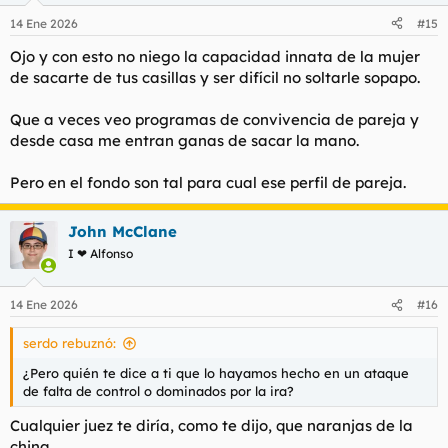
n
14 Ene 2026
#15
e
s
Ojo y con esto no niego la capacidad innata de la mujer
:
de sacarte de tus casillas y ser difícil no soltarle sopapo.
Que a veces veo programas de convivencia de pareja y
desde casa me entran ganas de sacar la mano.
Pero en el fondo son tal para cual ese perfil de pareja.
John McClane
I ❤ Alfonso
14 Ene 2026
#16
serdo rebuznó:
¿Pero quién te dice a ti que lo hayamos hecho en un ataque
de falta de control o dominados por la ira?
Cualquier juez te diría, como te dijo, que naranjas de la
china.