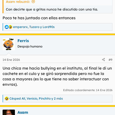
Asam rebuznó:
:
Con decirte que a gritos nunca he discutido con una tia.
Poco te has juntado con ellas entonces
emperorx
,
Tuzaro
y
Lord90s
R
e
a
Ferris
c
c
Despojo humano
i
o
n
14 Ene 2026
#9
e
s
Una chica me hacía bullying en el instituto, al final le dí un
:
cachete en el culo y se giró sorprendida pero no fue la
cosa a mayores (es lo que tiene no saber interactuar con
envras).
Editado cobardemente:
14 Ene 2026
Césped Alí
,
Venisio
,
Pinchito
y 2 más
R
e
a
Asam
c