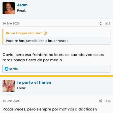
Asam
Freak
14 Ene 2026
#12
Bruce Harper rebuznó:
Poco te has juntado con ellas entonces
Obvio, pero esa frontera no la cruzo, cuando veo cosas
raras pongo tierra de por medio.
serdo
R
e
a
te parto el himen
c
c
Freak
i
o
n
14 Ene 2026
#13
e
s
Pocas veces, pero siempre por motivos didácticos y
: