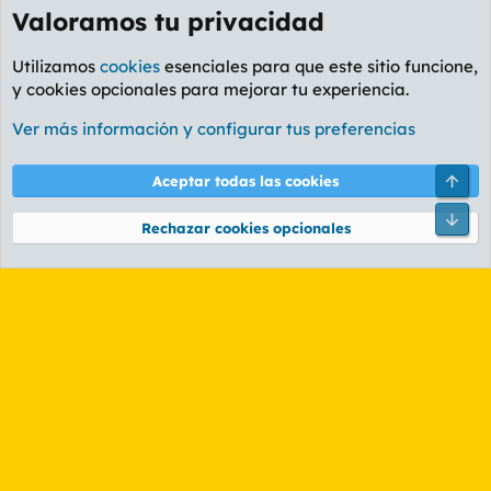
Valoramos tu privacidad
Utilizamos
cookies
esenciales para que este sitio funcione,
y cookies opcionales para mejorar tu experiencia.
Foro General
Ver más información y configurar tus preferencias
Cookies
PL OLDSTYLE AMARILLO
Cambiar fuente
Español (ES)
Arri
Aceptar todas las cookies
Contáctanos
Términos y reglas
Política de privacidad
Ayuda
R
Pie
S
Rechazar cookies opcionales
S
®
Community platform by XenForo
© 2010-2026 XenForo Ltd.