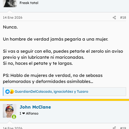
c
Freak total
i
o
n
14 Ene 2026
#18
e
s
Nunca.
:
Un hombre de verdad jamás pegaría a una mujer.
Si vas a seguir con ella, puedes petarle el zerolo sin aviso
previo y sin lubricante ni mariconadas.
Si no, haces el petate y te largas.
PS: Hablo de mujeres de verdad, no de sebosas
pelomoradas y deformidades asimilables...
GuardianDelColacado
,
ignaciofdez
y
Tuzaro
R
e
a
John McClane
c
c
I ❤ Alfonso
i
o
n
14 Ene 2026
#19