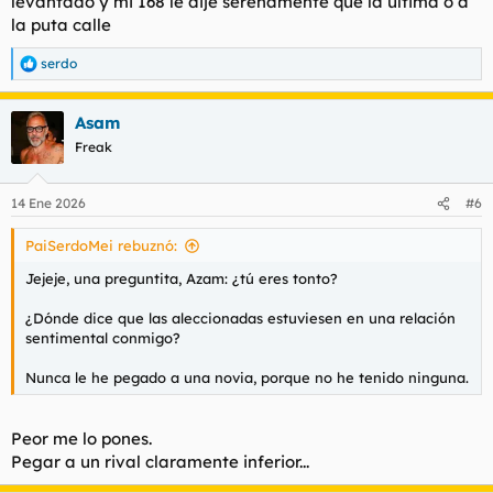
levantado y mi 168 le dije serenamente que la última o a
la puta calle
serdo
R
e
a
Asam
c
c
Freak
i
o
n
14 Ene 2026
#6
e
s
PaiSerdoMei rebuznó:
:
Jejeje, una preguntita, Azam: ¿tú eres tonto?
¿Dónde dice que las aleccionadas estuviesen en una relación
sentimental conmigo?
Nunca le he pegado a una novia, porque no he tenido ninguna.
Peor me lo pones.
Pegar a un rival claramente inferior...