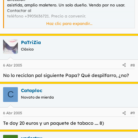
asistida, amplio maletero. Un solo dueño. Vendo por no usar.
Contactar al
teléfono +3905636721. Precio a convenir.
Haz clic para expandir...
Para que quiero otro mercedes?
PaTriZia
Clásico
6 Abr 2005
#8
No lo reciclan pal siguiente Papa? Qué despilfarro, ¿no?
Cataploc
C
Novato de mierda
6 Abr 2005
#9
Te doy 20 euros y un paquete de tabaco .... 8)