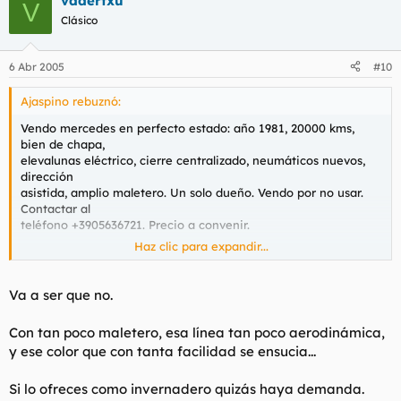
vadertxu
V
Clásico
6 Abr 2005
#10
Ajaspino rebuznó:
Vendo mercedes en perfecto estado: año 1981, 20000 kms,
bien de chapa,
elevalunas eléctrico, cierre centralizado, neumáticos nuevos,
dirección
asistida, amplio maletero. Un solo dueño. Vendo por no usar.
Contactar al
teléfono +3905636721. Precio a convenir.
Haz clic para expandir...
Va a ser que no.
Con tan poco maletero, esa línea tan poco aerodinámica,
y ese color que con tanta facilidad se ensucia...
Si lo ofreces como invernadero quizás haya demanda.