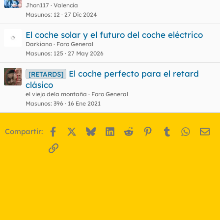
Jhon117
Valencia
Masunos
12
27 Dic 2024
El coche solar y el futuro del coche eléctrico
Darkiano
Foro General
Masunos
125
27 May 2026
El coche perfecto para el retard
[RETARDS]
clásico
el viejo dela montaña
Foro General
Masunos
396
16 Ene 2021
Facebook
X
Bluesky
LinkedIn
Reddit
Pinterest
Tumblr
WhatsA
Em
Compartir:
Enlace