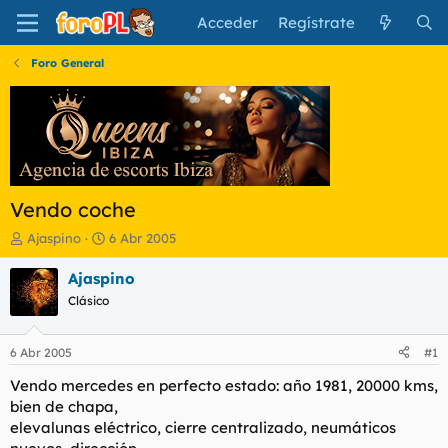
Acceder
Regístrate
Foro General
Vendo coche
I
F
Ajaspino
6 Abr 2005
n
e
i
c
Ajaspino
c
h
Clásico
i
a
a
d
d
e
6 Abr 2005
#1
o
i
r
n
Vendo mercedes en perfecto estado: año 1981, 20000 kms,
d
i
bien de chapa,
e
c
elevalunas eléctrico, cierre centralizado, neumáticos
l
i