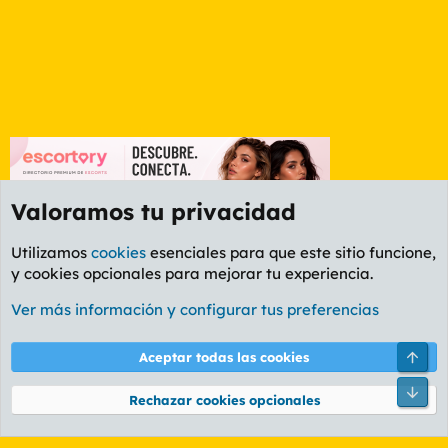
Valoramos tu privacidad
Utilizamos
cookies
esenciales para que este sitio funcione,
y cookies opcionales para mejorar tu experiencia.
Foro General
Ver más información y configurar tus preferencias
Cookies
PL OLDSTYLE AMARILLO
Cambiar fuente
Español (ES)
Arri
Aceptar todas las cookies
Contáctanos
Términos y reglas
Política de privacidad
Ayuda
R
Pie
S
Rechazar cookies opcionales
S
®
Community platform by XenForo
© 2010-2026 XenForo Ltd.