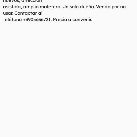
nuevos, dirección
t
o
asistida, amplio maletero. Un solo dueño. Vendo por no
e
usar. Contactar al
m
a
teléfono +3905636721. Precio a convenir.