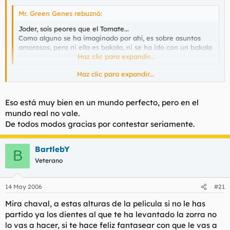
Mr. Green Genes rebuznó:
Joder, soís peores que el Tomate...
Como alguno se ha imaginado por ahí, es sobre asuntos
amorosos, pero ni ella es bakala, ni se ha ido con un bakala
ni ninguna chorrada por el estilo.
Haz clic para expandir...
Haz clic para expandir...
Pues en el caso de que sea porque te ha dejado alguna
muchacha, lo mejor es que olvides su existencia. Pasa de ella.
Eso está muy bien en un mundo perfecto, pero en el
Creeme, el mejor de los desprecios es no hacer aprecio.
mundo real no vale.
De todos modos gracias por contestar seriamente.
BartlebY
B
Veterano
14 May 2006
#21
Mira chaval, a estas alturas de la pelicula si no le has
partido ya los dientes al que te ha levantado la zorra no
lo vas a hacer, si te hace feliz fantasear con que le vas a