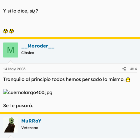
Y si lo dice, si¿?
__Moroder__
M
Clásico
14 May 2006
#14
Tranquilo al principio todos hemos pensado lo mismo.
Se te pasará.
MuRRaY
Veterano