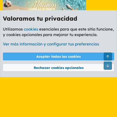
Valoramos tu privacidad
Utilizamos
cookies
esenciales para que este sitio funcione,
y cookies opcionales para mejorar tu experiencia.
Foro General
Ver más información y configurar tus preferencias
Cookies
PL OLDSTYLE AMARILLO
Cambiar fuente
Español (ES)
Arri
Aceptar todas las cookies
Contáctanos
Términos y reglas
Política de privacidad
Ayuda
R
Pie
S
Rechazar cookies opcionales
S
®
Community platform by XenForo
© 2010-2026 XenForo Ltd.