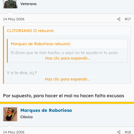
Veterano
14 May 2006
#17
CLITORIANO II rebuznó:
Marques de Rabotieso rebuznó:
O dices que te han hecho, o aqui no te ayuda ni tu puta
madre.
Haz clic para expandir...
Y si lo dice, si¿?
Haz clic para expandir...
Por supuesto, para hacer el mal no hacen falta excusas
Marques de Rabotieso
Clásico
14 May 2006
#18