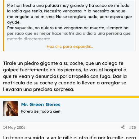
Me han hecho una putada muy grande y ha salido de mi toda
la rabia que tenía.
Necesito
venganza. Y la necesito aunque
me engañe a mi mismo. No se arreglará nada, pero espero que
ayude.
Por supuesto, no quiero una venganza de muerte, siempre he
pensado que es mejor hacer sufrir día a día a una persona que
matarla directamente.
Haz clic para expandir...
Y por eso acudo a vosotros, para que vuestras mentes
enfermas me den ideas de como hacer la vida un infierno a
una persona. No os apiadéis de ella, se lo merece, asi que
Tirale un piedro gigante a su coche, que un colega te
podéis ser crueles, que yo y mis secuaces somos capaces de
golpee fuertemente en las piernas, te vas al hospital a
todo.
que te vean y denuncias por atropello con fuga. Das la
Además se puede crear un interesante debate sobre la
matricula de su coche y cuando lo lleven a arreglar se
venganza y todo lo que la rodea.
llevaran una preciosa sorpresa.
Ahora mismo te bajaba los pantalones y te comía la polla a dos
tiempos a las propuestas serias que me ayudarán, y a las
Mr. Green Genes
bromas e insultos que me levantarán el ánimo.
Forero del todo a cien
14 May 2006
#25
Lo tengo asumido, y ya le pillé el otro día por la calle, pero