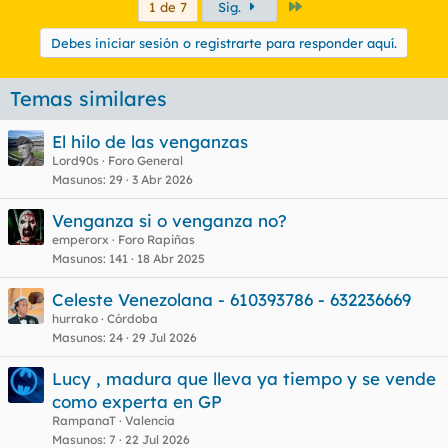
Último
1 de 7
Sig.
Debes iniciar sesión o registrarte para responder aquí.
Temas similares
El hilo de las venganzas
Lord90s
Foro General
Masunos
29
3 Abr 2026
Venganza si o venganza no?
emperorx
Foro Rapiñas
Masunos
141
18 Abr 2025
Celeste Venezolana - 610393786 - 632236669
hurrako
Córdoba
Masunos
24
29 Jul 2026
Lucy , madura que lleva ya tiempo y se vende
como experta en GP
RampanaT
Valencia
Masunos
7
22 Jul 2026