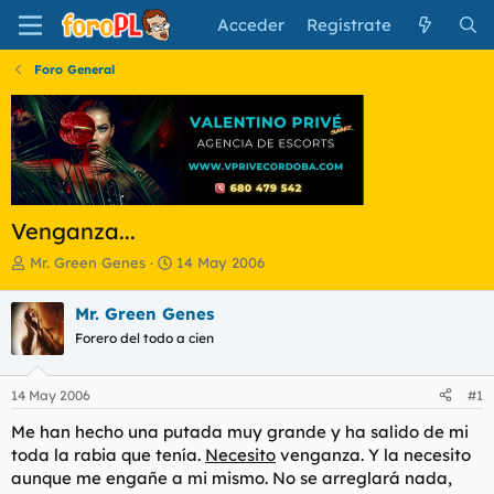
Acceder
Regístrate
Foro General
Venganza...
I
F
Mr. Green Genes
14 May 2006
n
e
i
c
Mr. Green Genes
c
h
Forero del todo a cien
i
a
a
d
d
e
14 May 2006
#1
o
i
r
n
Me han hecho una putada muy grande y ha salido de mi
d
i
toda la rabia que tenía.
Necesito
venganza. Y la necesito
e
c
aunque me engañe a mi mismo. No se arreglará nada,
l
i