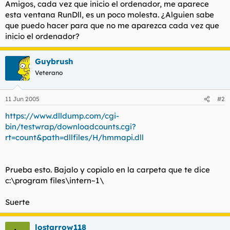
Amigos, cada vez que inicio el ordenador, me aparece
l
i
esta ventana RunDll, es un poco molesta. ¿Alguien sabe
t
o
que puedo hacer para que no me aparezca cada vez que
e
inicio el ordenador?
m
a
Guybrush
Veterano
11 Jun 2005
#2
https://www.dlldump.com/cgi-
bin/testwrap/downloadcounts.cgi?
rt=count&path=dllfiles/H/hmmapi.dll
Prueba esto. Bajalo y copialo en la carpeta que te dice
c:\program files\intern~1\
Suerte
lostarrow118