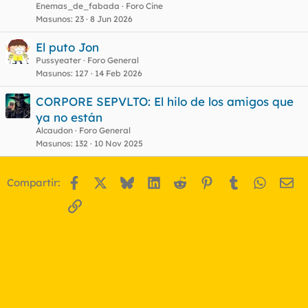
Enemas_de_fabada
Foro Cine
Masunos
23
8 Jun 2026
El puto Jon
Pussyeater
Foro General
Masunos
127
14 Feb 2026
CORPORE SEPVLTO: El hilo de los amigos que
ya no están
Alcaudon
Foro General
Masunos
132
10 Nov 2025
Facebook
X
Bluesky
LinkedIn
Reddit
Pinterest
Tumblr
WhatsA
Em
Compartir:
Enlace