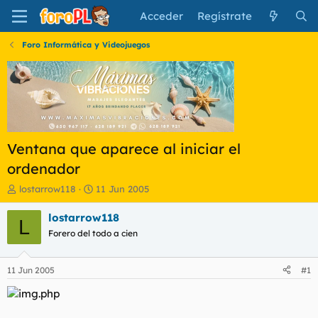
Acceder
Regístrate
Foro Informática y Videojuegos
Ventana que aparece al iniciar el
ordenador
I
F
lostarrow118
11 Jun 2005
n
e
i
c
lostarrow118
L
c
h
Forero del todo a cien
i
a
a
d
d
e
11 Jun 2005
#1
o
i
r
n
d
i
e
c