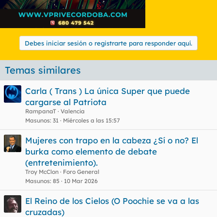
Debes iniciar sesión o registrarte para responder aquí.
Temas similares
Carla ( Trans ) La única Super que puede
cargarse al Patriota
RampanaT
Valencia
Masunos
31
Miércoles a las 15:57
Mujeres con trapo en la cabeza ¿Sí o no? El
burka como elemento de debate
(entretenimiento).
Troy McClon
Foro General
Masunos
85
10 Mar 2026
El Reino de los Cielos (O Poochie se va a las
cruzadas)