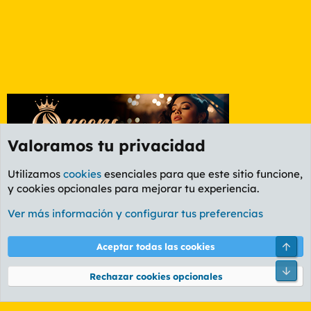
Valoramos tu privacidad
Utilizamos
cookies
esenciales para que este sitio funcione,
y cookies opcionales para mejorar tu experiencia.
Foro Informática y Videojuegos
Ver más información y configurar tus preferencias
Cookies
PL OLDSTYLE AMARILLO
Cambiar fuente
Español (ES)
Arri
Aceptar todas las cookies
Contáctanos
Términos y reglas
Política de privacidad
Ayuda
R
Pie
S
Rechazar cookies opcionales
S
®
Community platform by XenForo
© 2010-2026 XenForo Ltd.