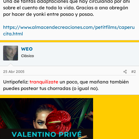
Una de tantas adaptaciones que hay circulando por ahi
l
i
sobre el cuento de toda la vida. Gracias a ana obregón
t
o
por hacer de yonki entre posao y posao.
e
m
https://www.almacendecreaciones.com/petitfilms/caperu
a
cita.html
WEO
Clásico
25 Abr 2005
#2
Untipofeliz:
tranquilízate
un poco, que mañana también
puedes postear tus chorradas (o igual no).