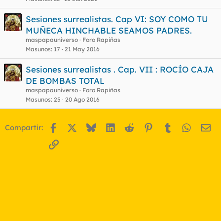
Sesiones surrealistas. Cap VI: SOY COMO TU
MUÑECA HINCHABLE SEAMOS PADRES.
maspapauniverso
Foro Rapiñas
Masunos
17
21 May 2016
Sesiones surrealistas . Cap. VII : ROCÍO CAJA
DE BOMBAS TOTAL
maspapauniverso
Foro Rapiñas
Masunos
25
20 Ago 2016
Facebook
X
Bluesky
LinkedIn
Reddit
Pinterest
Tumblr
WhatsA
Em
Compartir:
Enlace