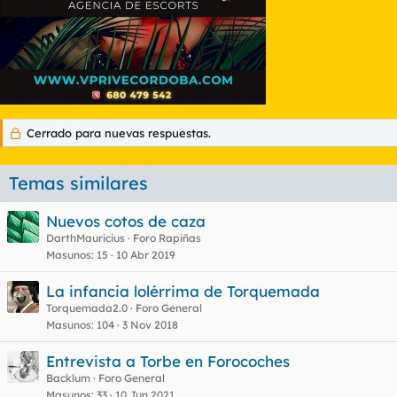
Cerrado para nuevas respuestas.
Temas similares
Nuevos cotos de caza
DarthMauricius
Foro Rapiñas
Masunos
15
10 Abr 2019
La infancia lolérrima de Torquemada
Torquemada2.0
Foro General
Masunos
104
3 Nov 2018
Entrevista a Torbe en Forocoches
Backlum
Foro General
Masunos
33
10 Jun 2021