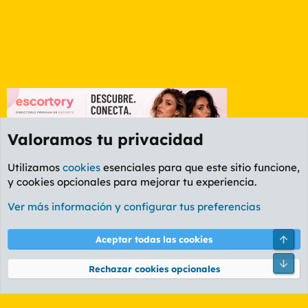
Valoramos tu privacidad
Utilizamos
cookies
esenciales para que este sitio funcione,
y cookies opcionales para mejorar tu experiencia.
Foro General
Ver más información y configurar tus preferencias
Cookies
PL OLDSTYLE AMARILLO
Cambiar fuente
Español (ES)
Arri
Aceptar todas las cookies
Contáctanos
Términos y reglas
Política de privacidad
Ayuda
R
Pie
S
Rechazar cookies opcionales
S
®
Community platform by XenForo
© 2010-2026 XenForo Ltd.