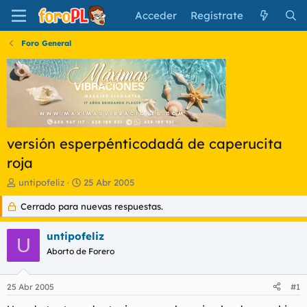
Acceder
Regístrate
Foro General
versión esperpénticodadá de caperucita
roja
I
F
untipofeliz
25 Abr 2005
n
e
Cerrado para nuevas respuestas.
i
c
c
h
i
a
untipofeliz
U
a
d
Aborto de Forero
d
e
o
i
r
n
25 Abr 2005
#1
d
i
e
c