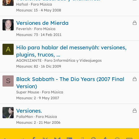
e
Hafsol
Foro Música
Masunos
15
4 May 2008
r
r
Versiones de Mierda
e
Feverish
Foro Música
Masunos
73
14 Feb 2011
r
o
r
Hilo para hablar del messenyáh: versiones,
A
plugins, trucos, ...
AGONIZANTE
Foro Informática y Videojuegos
o
Masunos
82
16 Dic 2009
Black Sabbath - The Dio Years (2007 Final
S
e
Version)
r
Super Mouse
Foro Música
r
Masunos
2
9 May 2007
Versiones.
e
PollaMan
Foro Música
o
Masunos
2
21 Mar 2006
r
r