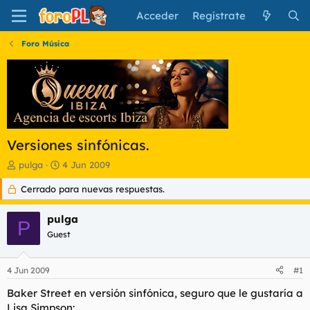
Acceder
Regístrate
Foro Música
Versiones sinfónicas.
I
F
pulga
4 Jun 2009
n
e
Cerrado para nuevas respuestas.
i
c
c
h
i
a
pulga
P
a
d
Guest
d
e
o
i
r
n
4 Jun 2009
#1
d
i
e
c
Baker Street en versión sinfónica, seguro que le gustaría a
l
i
Lisa Simpson: