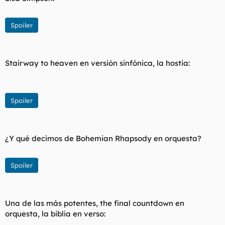
t
o
e
m
Spoiler
a
Stairway to heaven en versión sinfónica, la hostia:
Spoiler
¿Y qué decimos de Bohemian Rhapsody en orquesta?
Spoiler
Una de las más potentes, the final countdown en
orquesta, la biblia en verso: