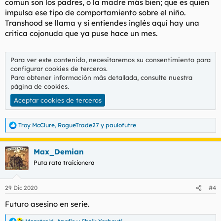
comun son los padres, o la madre más bien; que es quien
impulsa ese tipo de comportamiento sobre el niño.
Transhood se llama y si entiendes inglés aquí hay una
critica cojonuda que ya puse hace un mes.
Para ver este contenido, necesitaremos su consentimiento para
configurar cookies de terceros.
Para obtener información más detallada, consulte nuestra
página de cookies
.
Aceptar cookies de terceros
Troy McClure
,
RogueTrade27
y
paulofutre
R
e
a
Max_Demian
c
c
Puta rata traicionera
i
o
n
29 Dic 2020
#4
e
s
Futuro asesino en serie.
: