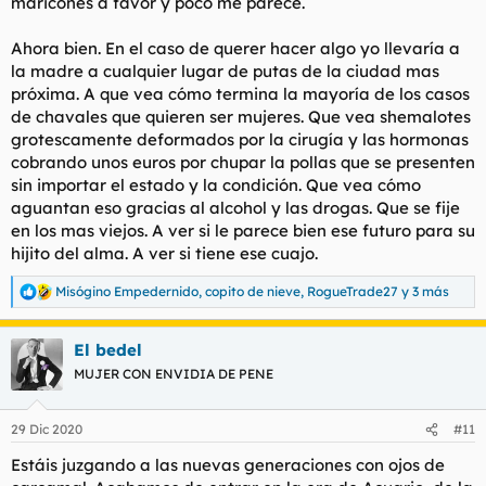
maricones a favor y poco me parece.
Ahora bien. En el caso de querer hacer algo yo llevaría a
la madre a cualquier lugar de putas de la ciudad mas
próxima. A que vea cómo termina la mayoría de los casos
de chavales que quieren ser mujeres. Que vea shemalotes
grotescamente deformados por la cirugía y las hormonas
cobrando unos euros por chupar la pollas que se presenten
sin importar el estado y la condición. Que vea cómo
aguantan eso gracias al alcohol y las drogas. Que se fije
en los mas viejos. A ver si le parece bien ese futuro para su
hijito del alma. A ver si tiene ese cuajo.
Misógino Empedernido
,
copito de nieve
,
RogueTrade27
y 3 más
R
e
a
El bedel
c
c
MUJER CON ENVIDIA DE PENE
i
o
n
29 Dic 2020
#11
e
s
Estáis juzgando a las nuevas generaciones con ojos de
: