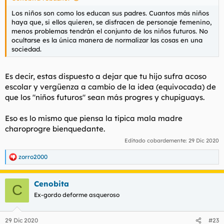
Los niños son como los educan sus padres. Cuantos más niños
haya que, si ellos quieren, se disfracen de personaje femenino,
menos problemas tendrán el conjunto de los niños futuros. No
ocultarse es la única manera de normalizar las cosas en una
sociedad.
Es decir, estas dispuesto a dejar que tu hijo sufra acoso
escolar y vergüenza a cambio de la idea (equivocada) de
que los "niños futuros" sean más progres y chupiguays.
Eso es lo mismo que piensa la típica mala madre
charoprogre bienquedante.
Editado cobardemente:
29 Dic 2020
zorro2000
R
e
a
Cenobita
c
C
c
Ex-gordo deforme asqueroso
i
o
n
29 Dic 2020
#23
e