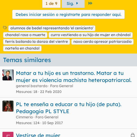
Último
1 de 9
Sig.
Debes iniciar sesión o registrarte para responder aquí.
E
alumnos de bedel representando 'el ceniciento'
t
chandal rosa o muerte
curro vestiendo a su hijo de mujer en chándal
i
ferris bailando la danza del vientre
naxo cerdo opresor patriarcadio
q
norteño en chandal
u
e
Temas similares
t
a
s
Matar a tu hijo es un trastorno. Matar a tu
mujer es violencia machista heteropatriarcal.
general bastardo
Foro General
Masunos
18
22 Feb 2020
PL te enseña a educar a tu hijo (de puta).
Pedagogia PL STYLE
Cimmerio
Foro General
Masunos
124
10 Sep 2017
Vestirse de mujer