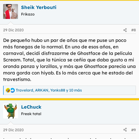
a
Sheik Yerbouti
c
c
Frikazo
i
o
n
29 Dic 2020
#8
e
s
De pequeño hubo un par de años que me puse un poco
:
más fanegas de lo normal. En uno de esos años, en
carnaval, decidí disfrazarme de Ghostface de la película
Scream. Total, que la túnica se ceñía que daba gusto a mi
oronda panza y lorzillas, y más que Ghostface parecía una
mora gorda con hiyab. Es lo más cerca que he estado del
travestismo.
Travelord
,
ARKAN
,
Yonks88
y 10 más
R
e
a
LeChuck
c
c
Freak total
i
o
n
29 Dic 2020
#9
e
s