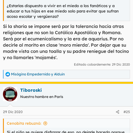
¿Estarías dispuesto a vivir en el miedo a los fanáticos y a
educar a tus hijos en ese miedo solo para evitar que sufran
acoso escolar y vergüenza?
Si la sharia se impone será por la tolerancia hacia otras
religiones que no son la Católica Apostólica y Romana.
Será por el ecumenicalismo y la era de aquarius. Por no
decirle al morito en clase 'moro mierda'. Por dejar que su
madre vista con una toalla y su padre reniegue del tocino
y no llamarles 'mojamés'.
Editado cobardemente:
29 Dic 2020
Misógino Empedernido
y
Alduin
R
e
a
Tiboroski
c
c
Nuestro hombre en París
i
o
n
29 Dic 2020
#25
e
s
Cenobita rebuznó:
:
Si el niño se quiere disfrazar de eso, no dejarle hacerlo porque