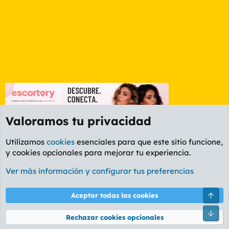
Valoramos tu privacidad
Utilizamos
cookies
esenciales para que este sitio funcione,
y cookies opcionales para mejorar tu experiencia.
Foro General
Ver más información y configurar tus preferencias
Cookies
PL OLDSTYLE AMARILLO
Cambiar fuente
Español (ES)
Arri
Aceptar todas las cookies
Contáctanos
Términos y reglas
Política de privacidad
Ayuda
R
Pie
S
Rechazar cookies opcionales
S
®
Community platform by XenForo
© 2010-2026 XenForo Ltd.