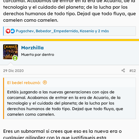
carcamal. Acabamos de entrar en la era de Acuario, de la
tecnología y el cuidado del planeta; de la lucha por los
derechos humanos de todo tipo. Dejad que todo fluya, que
camelen como camelen.
Pugachev
,
Bebedor_Empedernido
,
Kasenio
y 2 más
R
e
a
Morzhilla
c
c
Muerto por dentro
i
o
n
29 Dic 2020
#12
e
s
El bedel rebuznó:
:
Estáis juzgando a las nuevas generaciones con ojos de
carcamal. Acabamos de entrar en la era de Acuario, de la
tecnología y el cuidado del planeta; de la lucha por los
derechos humanos de todo tipo. Dejad que todo fluya, que
camelen como camelen.
Eres un subnormal si crees que eso es
la nueva era
o
cualquier gilipollez con la que justifiqueis esta