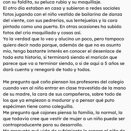
con su faldita, su peluca rubia y su maquillaje.
t
o
e
El otro día estaban en casa y subieron a redes sociales
m
fotos jugando con el niño vestido de bailarina de danza
a
del viente, con sus pedrerías, sus lentejuelas y la cara
pintada como una puerta. En otras ocasiones ha subido
fotos del crío maquillado y cosas así.
Yo la verdad que lo veo y alucino un poco, pero tampoco
quiero decir nada porque, además de que no es asunto
mío, tengo bastante interés en conocer el desenlace de
toda esta historia, si terminará siendo el maricón que
parece que va a terminar siendo, o si de aquí a 5 años se
dará cuenta y renegará de todo y todos.
Me pregunto qué coño piensan los profesores del colegio
cuando ven al niño entrar en clase travestido de la mano
de su madre, la cara de sus compañeros, sobre todo de
los que ya empiezan a madurar y a pensar qué puto
espécimen tiene como coleguilla.
Me pregunto qué cojones piensa la familia, la normal, la
que todavía cree que vestir de mujer a un niño puede ser
contraproducente para su desarrollo.
Me pregunto qué vida de sufrimiento le espera al niño de