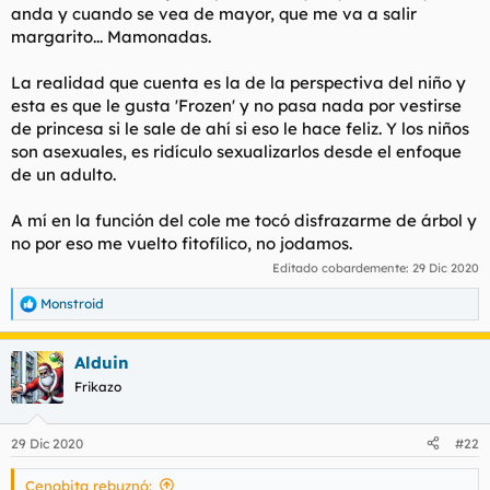
anda y cuando se vea de mayor, que me va a salir
margarito... Mamonadas.
La realidad que cuenta es la de la perspectiva del niño y
esta es que le gusta 'Frozen' y no pasa nada por vestirse
de princesa si le sale de ahí si eso le hace feliz. Y los niños
son asexuales, es ridículo sexualizarlos desde el enfoque
de un adulto.
A mí en la función del cole me tocó disfrazarme de árbol y
no por eso me vuelto fitofílico, no jodamos.
Editado cobardemente:
29 Dic 2020
Monstroid
R
e
a
Alduin
c
c
Frikazo
i
o
n
29 Dic 2020
#22
e
s
Cenobita rebuznó:
: