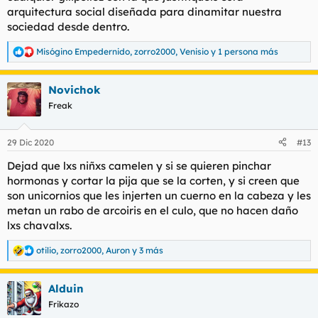
arquitectura social diseñada para dinamitar nuestra
sociedad desde dentro.
Misógino Empedernido
,
zorro2000
,
Venisio
y 1 persona más
R
e
a
Novichok
c
c
Freak
i
o
n
29 Dic 2020
#13
e
s
Dejad que lxs niñxs camelen y si se quieren pinchar
:
hormonas y cortar la pija que se la corten, y si creen que
son unicornios que les injerten un cuerno en la cabeza y les
metan un rabo de arcoiris en el culo, que no hacen daño
lxs chavalxs.
otilio
,
zorro2000
,
Auron
y 3 más
R
e
a
Alduin
c
c
Frikazo
i