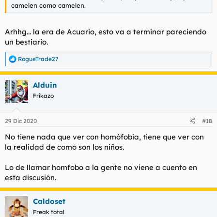
camelen como camelen.
Arhhg... la era de Acuario, esto va a terminar pareciendo
un bestiario.
RogueTrade27
R
e
a
Alduin
c
c
Frikazo
i
o
n
29 Dic 2020
#18
e
s
No tiene nada que ver con homófobia, tiene que ver con
:
la realidad de como son los niños.
Lo de llamar homfobo a la gente no viene a cuento en
esta discusión.
Caldoset
Freak total