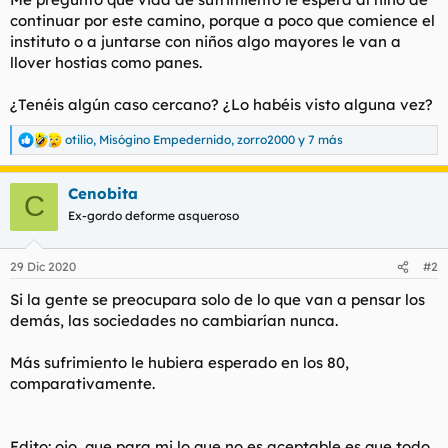
continuar por este camino, porque a poco que comience el
instituto o a juntarse con niños algo mayores le van a
llover hostias como panes.
¿Tenéis algún caso cercano? ¿Lo habéis visto alguna vez?
otilio
,
Misógino Empedernido
,
zorro2000
y 7 más
R
e
a
Cenobita
c
C
c
Ex-gordo deforme asqueroso
i
o
n
29 Dic 2020
#2
e
s
Si la gente se preocupara solo de lo que van a pensar los
:
demás, las sociedades no cambiarían nunca.
Más sufrimiento le hubiera esperado en los 80,
comparativamente.
Edito: ojo, que para mi lo que no es aceptable es que todo