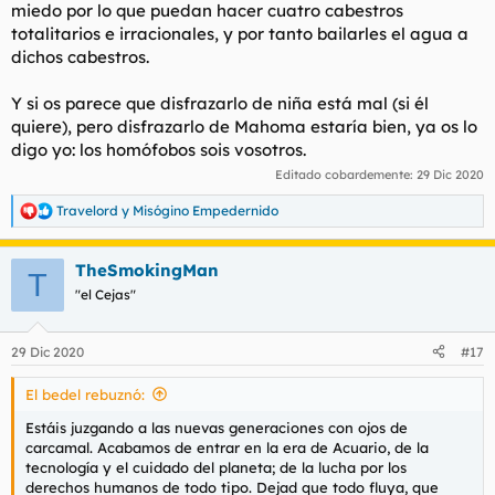
miedo por lo que puedan hacer cuatro cabestros
totalitarios e irracionales, y por tanto bailarles el agua a
dichos cabestros.
Y si os parece que disfrazarlo de niña está mal (si él
quiere), pero disfrazarlo de Mahoma estaría bien, ya os lo
digo yo: los homófobos sois vosotros.
Editado cobardemente:
29 Dic 2020
Travelord
y
Misógino Empedernido
R
e
a
TheSmokingMan
c
T
c
"el Cejas"
i
o
n
29 Dic 2020
#17
e
s
El bedel rebuznó:
:
Estáis juzgando a las nuevas generaciones con ojos de
carcamal. Acabamos de entrar en la era de Acuario, de la
tecnología y el cuidado del planeta; de la lucha por los
derechos humanos de todo tipo. Dejad que todo fluya, que