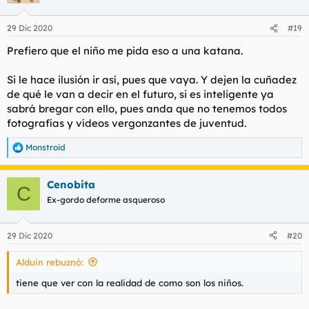
29 Dic 2020
#19
Prefiero que el niño me pida eso a una katana.
Si le hace ilusión ir así, pues que vaya. Y dejen la cuñadez
de qué le van a decir en el futuro, si es inteligente ya
sabrá bregar con ello, pues anda que no tenemos todos
fotografías y vídeos vergonzantes de juventud.
Monstroid
R
e
a
Cenobita
c
C
c
Ex-gordo deforme asqueroso
i
o
n
29 Dic 2020
#20
e
s
Alduin rebuznó:
:
tiene que ver con la realidad de como son los niños.