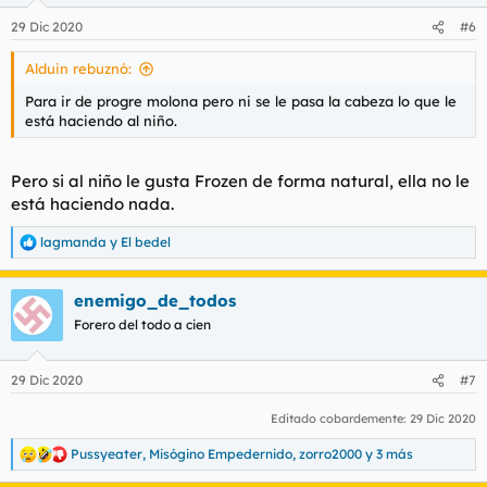
29 Dic 2020
#6
Alduin rebuznó:
Para ir de progre molona pero ni se le pasa la cabeza lo que le
está haciendo al niño.
Pero si al niño le gusta Frozen de forma natural, ella no le
está haciendo nada.
lagmanda
y
El bedel
R
e
a
enemigo_de_todos
c
c
Forero del todo a cien
i
o
n
29 Dic 2020
#7
e
s
Editado cobardemente:
29 Dic 2020
:
Pussyeater
,
Misógino Empedernido
,
zorro2000
y 3 más
R
e