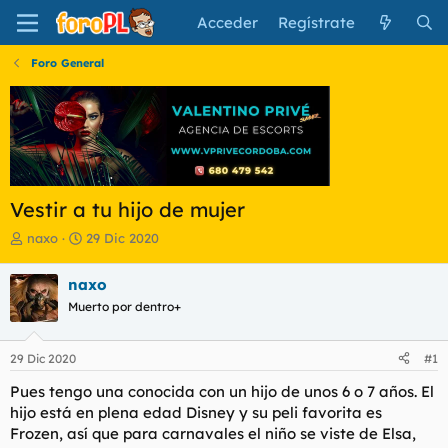
Acceder
Regístrate
Foro General
Vestir a tu hijo de mujer
I
F
naxo
29 Dic 2020
n
e
i
c
naxo
c
h
Muerto por dentro+
i
a
a
d
d
e
29 Dic 2020
#1
o
i
r
n
Pues tengo una conocida con un hijo de unos 6 o 7 años. El
d
i
hijo está en plena edad Disney y su peli favorita es
e
c
Frozen, así que para carnavales el niño se viste de Elsa,
l
i