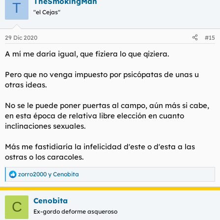
TheSmokingMan
c
T
c
"el Cejas"
i
o
n
29 Dic 2020
#15
e
s
A mí me daría igual, que
fiziera
lo que
qiziera.
:
Pero que no venga impuesto por psicópatas de unas u
otras ideas.
No se le puede poner puertas al campo, aún más si cabe,
en esta época de relativa libre elección en cuanto
inclinaciones sexuales.
Más me fastidiaría la infelicidad
d'este
o
d'esta
a las
ostras o los caracoles.
zorro2000
y
Cenobita
R
e
a
Cenobita
c
C
c
Ex-gordo deforme asqueroso
i