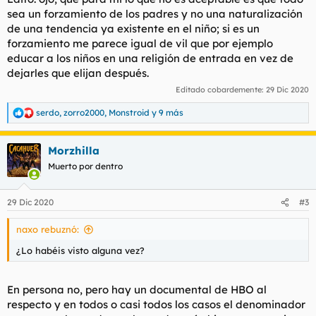
sea un forzamiento de los padres y no una naturalización
de una tendencia ya existente en el niño; si es un
forzamiento me parece igual de vil que por ejemplo
educar a los niños en una religión de entrada en vez de
dejarles que elijan después.
Editado cobardemente:
29 Dic 2020
serdo
,
zorro2000
,
Monstroid
y 9 más
R
e
a
Morzhilla
c
c
Muerto por dentro
i
o
n
29 Dic 2020
#3
e
s
naxo rebuznó:
:
¿Lo habéis visto alguna vez?
En persona no, pero hay un documental de HBO al
respecto y en todos o casi todos los casos el denominador