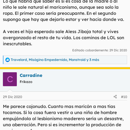
Lo que habría que saber es si es cosa de la madre o al
:
niño le sale natural el mariconismo, aunque sea solo la
ropa. El primer caso sería preocupante. En el segundo
supongo que hay que dejarlo estar y ver hacia donde va.
A veces el hijo esperado sale Aless Jibaja total y vives
avergonzado el resto de tu vida. Los caminos de LOL son
inescrutables.
Editado cobardemente:
29 Dic 2020
Travelord
,
Misógino Empedernido
,
Monstroid
y 3 más
R
e
a
Carradine
c
C
c
Frikazo
i
o
n
29 Dic 2020
#10
e
s
Me parece cojonudo. Cuanto mas maricón a mas tias
:
tocamos. Si la cosa fuera vestir a una niña de hombre
empujándola al lesbianismo maderero sería un desastre,
una aberración. Pero si es incrementar la producción de