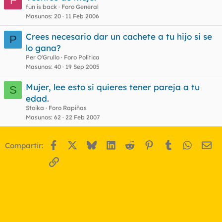
F
e
fun is back
Foro General
Masunos
20
11 Feb 2006
r
r
Crees necesario dar un cachete a tu hijo si se
P
lo gana?
Per O'Grullo
Foro Política
o
Masunos
40
19 Sep 2005
Mujer, lee esto si quieres tener pareja a tu
S
edad.
Stoika
Foro Rapiñas
Masunos
62
22 Feb 2007
Facebook
X
Bluesky
LinkedIn
Reddit
Pinterest
Tumblr
WhatsA
Em
Compartir:
Enlace