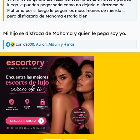
luego le pueden pegar sería como no dejarle disfrazarse de
Mahoma por si luego le pegan los musulmanes de mierda ...
pero disfrazarlo de Mahoma estaría bien
Mi hijo se disfraza de Mahoma y quien le pega soy yo.
zorro2000
,
Auron
,
Alduin
y 4 más
R
e
a
c
c
i
o
n
e
s
: