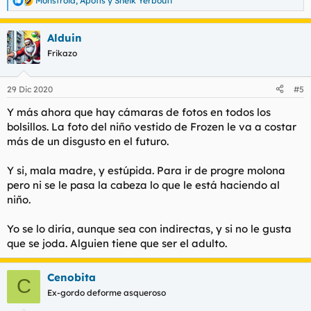
Monstroid
,
Apofis
y
Sheik Yerbouti
R
e
a
Alduin
c
c
Frikazo
i
o
n
29 Dic 2020
#5
e
s
Y más ahora que hay cámaras de fotos en todos los
:
bolsillos. La foto del niño vestido de Frozen le va a costar
más de un disgusto en el futuro.
Y si, mala madre, y estúpida. Para ir de progre molona
pero ni se le pasa la cabeza lo que le está haciendo al
niño.
Yo se lo diría, aunque sea con indirectas, y si no le gusta
que se joda. Alguien tiene que ser el adulto.
Cenobita
C
Ex-gordo deforme asqueroso