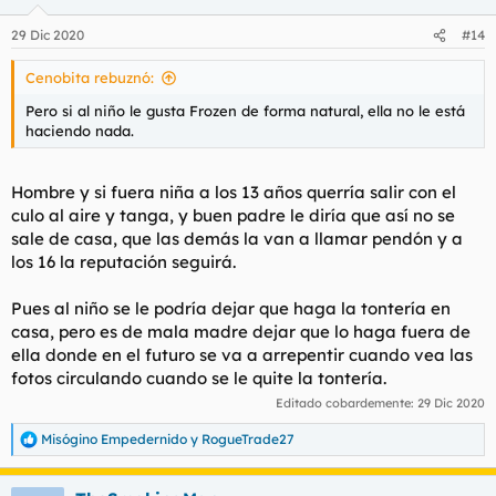
o
n
29 Dic 2020
#14
e
s
Cenobita rebuznó:
:
Pero si al niño le gusta Frozen de forma natural, ella no le está
haciendo nada.
Hombre y si fuera niña a los 13 años querría salir con el
culo al aire y tanga, y buen padre le diría que así no se
sale de casa, que las demás la van a llamar pendón y a
los 16 la reputación seguirá.
Pues al niño se le podría dejar que haga la tontería en
casa, pero es de mala madre dejar que lo haga fuera de
ella donde en el futuro se va a arrepentir cuando vea las
fotos circulando cuando se le quite la tontería.
Editado cobardemente:
29 Dic 2020
Misógino Empedernido
y
RogueTrade27
R
e
a