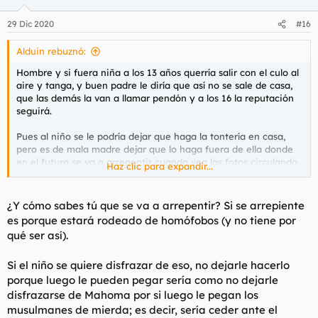
o
n
29 Dic 2020
#16
e
s
Alduin rebuznó:
:
Hombre y si fuera niña a los 13 años querría salir con el culo al
aire y tanga, y buen padre le diría que así no se sale de casa,
que las demás la van a llamar pendón y a los 16 la reputación
seguirá.
Pues al niño se le podría dejar que haga la tontería en casa,
pero es de mala madre dejar que lo haga fuera de ella donde
en el futuro se va a arrepentir cuando vea las fotos circulando
Haz clic para expandir...
cuando se le quite la tontería.
¿Y cómo sabes tú que se va a arrepentir? Si se arrepiente
es porque estará rodeado de homófobos (y no tiene por
qué ser así).
Si el niño se quiere disfrazar de eso, no dejarle hacerlo
porque luego le pueden pegar sería como no dejarle
disfrazarse de Mahoma por si luego le pegan los
musulmanes de mierda; es decir, sería ceder ante el