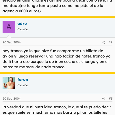
estado en australia,si es asi me podria decir como se lo ha
t
o
montado(no tengo tanta pasta como me pide el de la
e
agencia 6000 euros)
m
a
adro
A
Clásico
20 Sep 2004
#2
hey tronco yo lo que hize fue comprarme un billete de
avión y luego reservar una habitación de hotel. tronco yo
de ti haria eso porque lo de ir en coche es chungo y en el
barco te mareas. de nada tronco.
feron
Clásico
20 Sep 2004
#3
la verdad que ni puta idea tronco, lo que si te puedo decir
es que suele ser muchisimo mas barato pillar los billetes