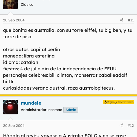
Clásico
20 Sep 2004
#11
que bonita es australia, con su torre eiffel, su big ben, y su
torre de pisa
otros datos: capital berlin
moneda: libra esterlina
idioma: catalan
fiestas: 4 de julio dia de la independencia de EEUU
personajes celebres: bill clinton, monserrat caballeadolf
hittlr
curiosidades:verano austral, raza austrolopitecus,
mundele
Administrador insomne
Admin
20 Sep 2004
#12
Hágalo al revés, váyase a Australia SOLO y no se case.