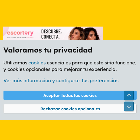
Valoramos tu privacidad
Utilizamos
cookies
esenciales para que este sitio funcione,
y cookies opcionales para mejorar tu experiencia.
Foro General
Ver más información y configurar tus preferencias
Cookies
PL OLDSTYLE AMARILLO
Cambiar fuente
Español (ES)
Arri
Aceptar todas las cookies
Contáctanos
Términos y reglas
Política de privacidad
Ayuda
R
Pie
S
Rechazar cookies opcionales
S
®
Community platform by XenForo
© 2010-2026 XenForo Ltd.