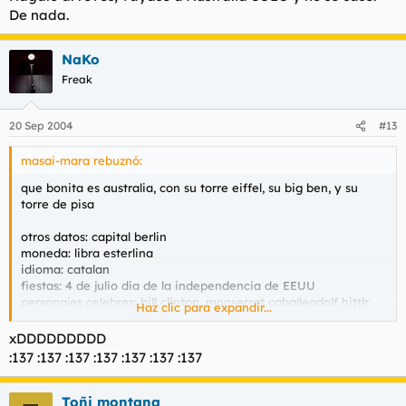
De nada.
NaKo
Freak
20 Sep 2004
#13
masai-mara rebuznó:
que bonita es australia, con su torre eiffel, su big ben, y su
torre de pisa
otros datos: capital berlin
moneda: libra esterlina
idioma: catalan
fiestas: 4 de julio dia de la independencia de EEUU
personajes celebres: bill clinton, monserrat caballeadolf hittlr
Haz clic para expandir...
curiosidades:verano austral, raza austrolopitecus,
xDDDDDDDDD
:137 :137 :137 :137 :137 :137 :137
Toñi montana