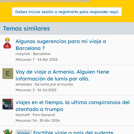
Debes iniciar sesión o registrarte para responder aquí.
Temas similares
Algunas sugerencias para mi viaje a
Barcelona ?
rickyrich
Barcelona
Masunos
7
14 Abr 2026
Voy de viaje a Armenia. Alguien tiene
E
información de lumis por allá.
elmalaka
De lumis por el mundo
Masunos
2
16 Jul 2025
viajes en el tiempo. la ultima conspiranoia del
atentado a trumpo
liachu69
Foro General
Masunos
54
30 Abr 2026
Factible viaje a pais del sudeste
Viajes