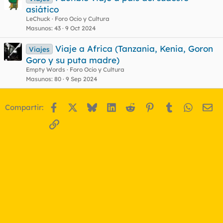
asiático
LeChuck
Foro Ocio y Cultura
Masunos
43
9 Oct 2024
Viaje a Africa (Tanzania, Kenia, Goron
Viajes
Goro y su puta madre)
Empty Words
Foro Ocio y Cultura
Masunos
80
9 Sep 2024
Facebook
X
Bluesky
LinkedIn
Reddit
Pinterest
Tumblr
WhatsA
Em
Compartir:
Enlace