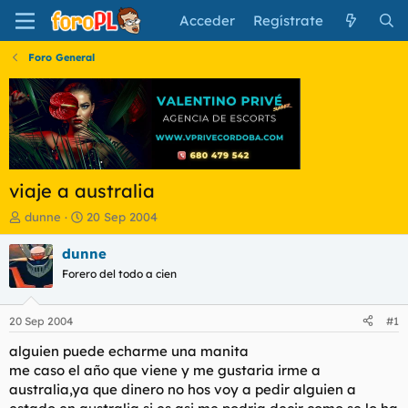
Acceder
Regístrate
Foro General
viaje a australia
I
F
dunne
20 Sep 2004
n
e
i
c
dunne
c
h
Forero del todo a cien
i
a
a
d
d
e
20 Sep 2004
#1
o
i
r
n
alguien puede echarme una manita
d
i
me caso el año que viene y me gustaria irme a
e
c
australia,ya que dinero no hos voy a pedir alguien a
l
i