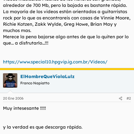
t
o
alrededor de 700 Mb, pero la bajada es bastante rápida.
e
La mayoría de los videos están orientados a guitarristas
m
rock por lo que os encontrareis con cosas de Vinnie Moore,
a
Richie Kotzen, Zakk Wylde, Greg Howe, Brian May y
muchos mas.
Merece la pena bajarse algo antes de que lo quiten por lo
que... a disfrutarlo...!!!
https://www.special10.hpgvip.ig.com.br/Videos/
ElHombreQueViolaLulz
Franco Napiatto
20 Ene 2006
#2
Muy intesesante !!!!!
y la verdad es que descarga rápido.