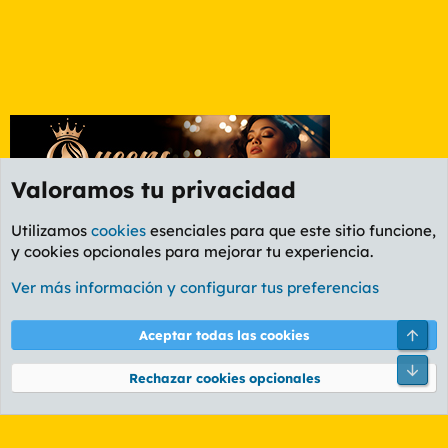
Valoramos tu privacidad
Utilizamos
cookies
esenciales para que este sitio funcione,
y cookies opcionales para mejorar tu experiencia.
Foro Música
Ver más información y configurar tus preferencias
Cookies
PL OLDSTYLE AMARILLO
Cambiar fuente
Español (ES)
Arri
Aceptar todas las cookies
Contáctanos
Términos y reglas
Política de privacidad
Ayuda
R
Pie
S
Rechazar cookies opcionales
S
®
Community platform by XenForo
© 2010-2026 XenForo Ltd.