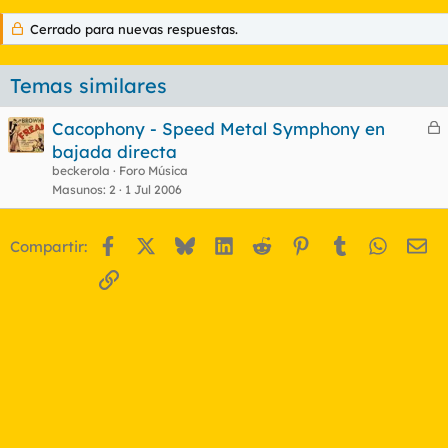
Cerrado para nuevas respuestas.
Temas similares
Cacophony - Speed Metal Symphony en
e
bajada directa
r
beckerola
Foro Música
r
Masunos
2
1 Jul 2006
Facebook
X
Bluesky
LinkedIn
Reddit
Pinterest
Tumblr
WhatsA
Em
Compartir:
o
Enlace