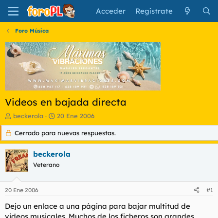
Acceder
Regístrate
Foro Música
Videos en bajada directa
I
F
beckerola
20 Ene 2006
n
e
Cerrado para nuevas respuestas.
i
c
c
h
i
a
beckerola
a
d
Veterano
d
e
o
i
r
n
20 Ene 2006
#1
d
i
e
c
Dejo un enlace a una página para bajar multitud de
l
i
videos musicales. Muchos de los ficheros son grandes,