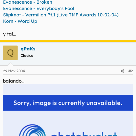
Evanescence - Broken
t
o
e
Evanescence - Everybody's Fool
m
Slipknot - Vermilion Pt.1 (Live TMF Awards 10-02-04)
a
Korn - Word Up
y tal...
qPaKs
Q
Clásico
29 Nov 2004
#2
bajando...