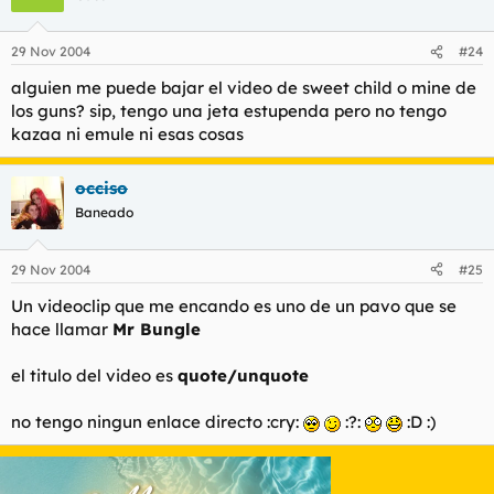
29 Nov 2004
#24
alguien me puede bajar el video de sweet child o mine de
los guns? sip, tengo una jeta estupenda pero no tengo
kazaa ni emule ni esas cosas
occiso
Baneado
29 Nov 2004
#25
Un videoclip que me encando es uno de un pavo que se
hace llamar
Mr Bungle
el titulo del video es
quote/unquote
no tengo ningun enlace directo :cry:
:?:
:D :)