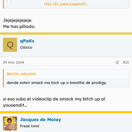
se llama Lacuna Coil.
Haz clic para expandir...
Haz clic para expandir...
Lacuna Coil son cojonudos.
Haz clic para expandir...
Jejejejejejeje.
Me has pillado.
Lacuna Coil...o Cristina Scabbia?? :D
qPaKs
Q
Clásico
29 Nov 2004
#15
Benito rebuznó:
donde esten smack ma bich up o breathe de prodigy.
si eso subo el videoclip de smack my bitch up al
yousendit...
Jacques de Molay
Freak total