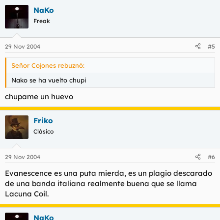
NaKo
Freak
29 Nov 2004
#5
Señor Cojones rebuznó:
Nako se ha vuelto chupi
chupame un huevo
Friko
Clásico
29 Nov 2004
#6
Evanescence es una puta mierda, es un plagio descarado
de una banda italiana realmente buena que se llama
Lacuna Coil.
NaKo