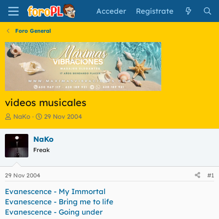
Acceder
Regístrate
Foro General
videos musicales
I
F
NaKo
29 Nov 2004
n
e
i
c
NaKo
c
h
Freak
i
a
a
d
d
e
29 Nov 2004
#1
o
i
r
n
Evanescence - My Immortal
d
i
Evanescence - Bring me to life
e
c
Evanescence - Going under
l
i