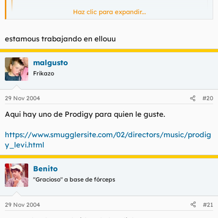
Haz clic para expandir...
si eso subo el videoclip de smack my bitch up al
yousendit...
Haz clic para expandir...
estamous trabajando en ellouu
Hazlo, please.
malgusto
Frikazo
29 Nov 2004
#20
Aqui hay uno de Prodigy para quien le guste.
https://www.smugglersite.com/02/directors/music/prodig
y_levi.html
Benito
"Gracioso" a base de fórceps
29 Nov 2004
#21