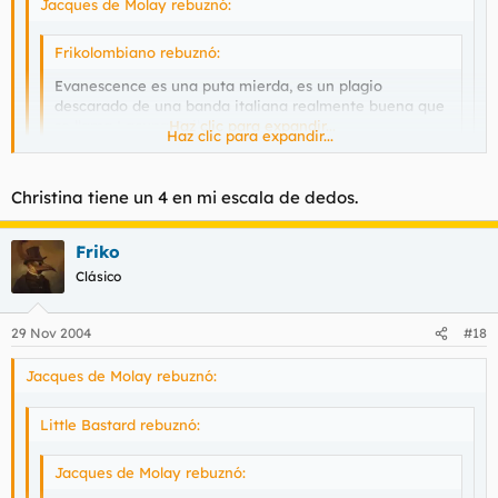
Jacques de Molay rebuznó:
Frikolombiano rebuznó:
Evanescence es una puta mierda, es un plagio
descarado de una banda italiana realmente buena que
se llama Lacuna Coil.
Haz clic para expandir...
Haz clic para expandir...
Lacuna Coil son cojonudos.
Haz clic para expandir...
Christina tiene un 4 en mi escala de dedos.
Lacuna Coil...o Cristina Scabbia?? :D
Friko
Clásico
29 Nov 2004
#18
Jacques de Molay rebuznó:
Little Bastard rebuznó:
Jacques de Molay rebuznó: