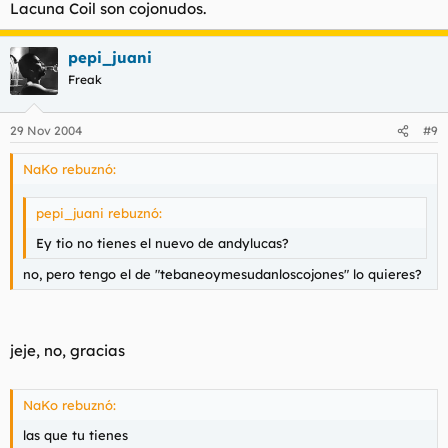
Lacuna Coil son cojonudos.
pepi_juani
Freak
29 Nov 2004
#9
NaKo rebuznó:
pepi_juani rebuznó:
Ey tio no tienes el nuevo de andylucas?
no, pero tengo el de "tebaneoymesudanloscojones" lo quieres?
jeje, no, gracias
NaKo rebuznó:
las que tu tienes