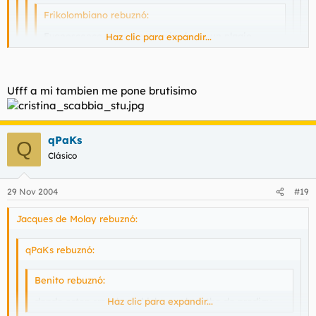
Frikolombiano rebuznó:
Evanescence es una puta mierda, es un plagio
Haz clic para expandir...
descarado de una banda italiana realmente buena
que se llama Lacuna Coil.
Haz clic para expandir...
Haz clic para expandir...
Ufff a mi tambien me pone brutisimo
Lacuna Coil son cojonudos.
Haz clic para expandir...
Jejejejejejeje.
Me has pillado.
Lacuna Coil...o Cristina Scabbia?? :D
qPaKs
Q
Clásico
29 Nov 2004
#19
Jacques de Molay rebuznó:
qPaKs rebuznó:
Benito rebuznó:
donde esten smack ma bich up o breathe de prodigy.
Haz clic para expandir...