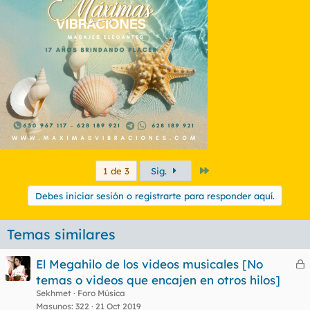
Último
1 de 3
Sig.
Debes iniciar sesión o registrarte para responder aquí.
Temas similares
El Megahilo de los videos musicales [No
e
temas o videos que encajen en otros hilos]
r
Sekhmet
Foro Música
r
Masunos
322
21 Oct 2019