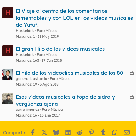
El Viaje al centro de los comentarios
H
lamentables y con LOL en los videos musicales
o
de Yutuf.
Häskelärk
Foro Música
Masunos
1
11 May 2019
El gran Hilo de los videos musicales
H
Häskelärk
Foro Música
Masunos
163
17 Jun 2018
El hilo de los videoclips musicales de los 80
e
general bastardo
Foro Música
Masunos
19
3 Ago 2018
r
r
Esos vídeos musicales a tope de sidra y
e
vergüenza ajena
r
curro jimenez
Foro Música
o
r
Masunos
16
16 Ene 2017
Facebook
X
Bluesky
LinkedIn
Reddit
Pinterest
Tumblr
WhatsA
Em
Compartir:
o