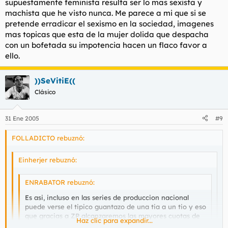
supuestamente feminista resulta ser lo mas sexista y
machista que he visto nunca. Me parece a mi que si se
pretende erradicar el sexismo en la sociedad, imagenes
mas topicas que esta de la mujer dolida que despacha
con un bofetada su impotencia hacen un flaco favor a
ello.
))SeVitiE((
Clásico
31 Ene 2005
#9
FOLLADICTO rebuznó:
Einherjer rebuznó:
ENRABATOR rebuznó:
Es asi, incluso en las series de produccion nacional
puede verse el tipico guantazo de una tia a un tio y eso
que gracias a ZP alcanzaremos las mayores cuotas de
Haz clic para expandir...
igualdad del mundo mundial.