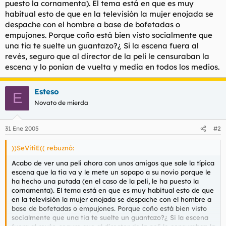
puesto la cornamenta). El tema está en que es muy
t
o
e
habitual esto de que en la televisión la mujer enojada se
m
despache con el hombre a base de bofetadas o
a
empujones. Porque coño está bien visto socialmente que
una tia te suelte un guantazo?¿ Si la escena fuera al
revés, seguro que al director de la peli le censuraban la
escena y lo ponian de vuelta y media en todos los medios.
Esteso
E
Novato de mierda
31 Ene 2005
#2
))SeVitiE(( rebuznó:
Acabo de ver una peli ahora con unos amigos que sale la típica
escena que la tia va y le mete un sopapo a su novio porque le
ha hecho una putada (en el caso de la peli, le ha puesto la
cornamenta). El tema está en que es muy habitual esto de que
en la televisión la mujer enojada se despache con el hombre a
base de bofetadas o empujones. Porque coño está bien visto
socialmente que una tia te suelte un guantazo?¿ Si la escena