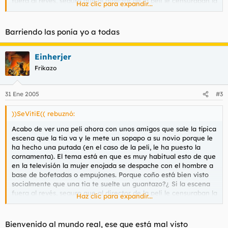
fuera al revés, seguro que al director de la peli le censuraban la
Haz clic para expandir...
escena y lo ponian de vuelta y media en todos los medios.
Barriendo las ponía yo a todas
Einherjer
Frikazo
31 Ene 2005
#3
))SeVitiE(( rebuznó:
Acabo de ver una peli ahora con unos amigos que sale la típica
escena que la tia va y le mete un sopapo a su novio porque le
ha hecho una putada (en el caso de la peli, le ha puesto la
cornamenta). El tema está en que es muy habitual esto de que
en la televisión la mujer enojada se despache con el hombre a
base de bofetadas o empujones. Porque coño está bien visto
socialmente que una tia te suelte un guantazo?¿ Si la escena
fuera al revés, seguro que al director de la peli le censuraban la
Haz clic para expandir...
escena y lo ponian de vuelta y media en todos los medios.
Bienvenido al mundo real, ese que está mal visto