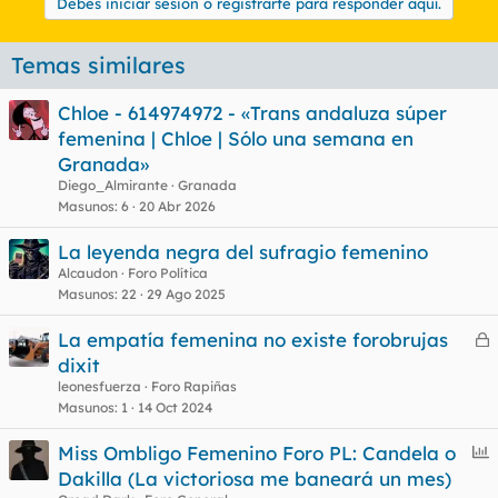
Debes iniciar sesión o registrarte para responder aquí.
Temas similares
Chloe - 614974972 - «Trans andaluza súper
femenina | Chloe | Sólo una semana en
Granada»
Diego_Almirante
Granada
Masunos
6
20 Abr 2026
La leyenda negra del sufragio femenino
Alcaudon
Foro Política
Masunos
22
29 Ago 2025
La empatía femenina no existe forobrujas
e
dixit
r
leonesfuerza
Foro Rapiñas
r
Masunos
1
14 Oct 2024
E
Miss Ombligo Femenino Foro PL: Candela o
n
Dakilla (La victoriosa me baneará un mes)
o
c