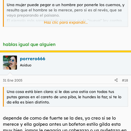
Una mujer puede pegar a un hombre por ponerle los cuernos, y
resulta que el hombre se lo merece, pero si es al revés, que se
vaya preparando el paisano.
El ejemplo más sangrante lo tenemos en la "nueva" ley contra
Haz clic para expandir...
la violencia de género, que protege únicamente a las mujeres...
Baste decir que es totalmente anticonstitucional y atenta
contra los derechos de los que, por desventura, no han nacido
con un chocho entre las piernas (No sé si habrán rectificado
hablas igual que alguien
los socialistas).
Si una pandilla de moros o gitanos te pega una paliza, no es
culpa suya, sino de las desigualdades sociales y culturales. Ellos
porrero666
no tienen la culpa de haberse criado en un entorno hostil, ni de
Asiduo
haber tenido la oportunidad de disfrutar de los medios de que
nosotros disponemos, pobrecillos....
Pero, ¡Ay del que se atreva a pegar una hostia a un sudaca que
31 Ene 2005
#18
le quiera robar la cartera! Ni todos los santos del santoral
podrán librarle del escarnio público ni de la vergüenza de ser
Una cosa está bien clara: si le das una ostia con todas tus
un malvado racista.
putas ganas en el careto de una piba, le hundes la faz; si te lo
Está muy de moda la tónica de conceder a los inmigrantes
da ella es bien distinto.
todos los derechos habidos y por haber, pero no se les exige
cumplir con las mismas obligaciones de todo hijo de vecino.
¿Por qué va alguien a recibir un trato preferente por su
depende de como de fuerte se la des, yo creo si se lo
condición, sexo, raza o nacionalidad? ¿No es esa la esencia
merece y ella golpea antes un bofeton estilo gilda esta
misma de la desigualdad?
muy bien, jamas le pegaria un cabezazo o un puñetazo en
¿Por qué van a recibir privilegios las mujeres ante los hombres,