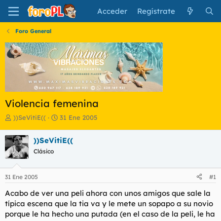
Acceder
Regístrate
Foro General
Violencia femenina
I
F
))SeVitiE((
31 Ene 2005
n
e
i
c
))SeVitiE((
c
h
Clásico
i
a
a
d
d
e
31 Ene 2005
#1
o
i
r
n
Acabo de ver una peli ahora con unos amigos que sale la
d
i
típica escena que la tia va y le mete un sopapo a su novio
e
c
porque le ha hecho una putada (en el caso de la peli, le ha
l
i