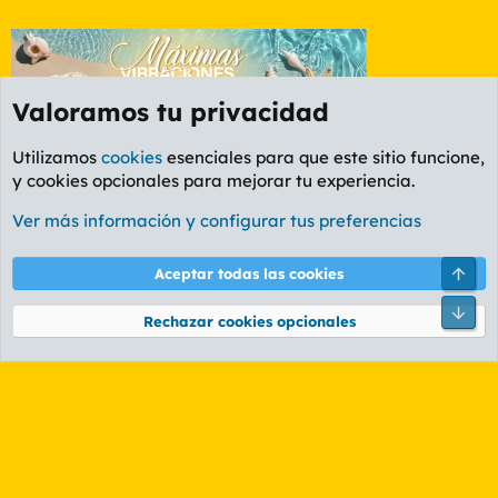
Valoramos tu privacidad
Utilizamos
cookies
esenciales para que este sitio funcione,
y cookies opcionales para mejorar tu experiencia.
Foro General
Ver más información y configurar tus preferencias
Cookies
PL OLDSTYLE AMARILLO
Cambiar fuente
Español (ES)
Arri
Aceptar todas las cookies
Contáctanos
Términos y reglas
Política de privacidad
Ayuda
R
Pie
S
Rechazar cookies opcionales
S
®
Community platform by XenForo
© 2010-2026 XenForo Ltd.