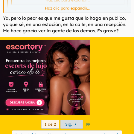
Haz clic para expandir...
A mi me gusta que las chicas me golpeen, me hace gracia.
Y sé de buena tinta que tu aparte de ser una jodida cerda,
Ya, pero lo peor es que me gusta que lo haga en publico,
pegas muy bien, así que estaria encantado que me
Haz clic para expandir...
yo que sé, en una estación, en la calle, en una recepción.
golpeases y todas esas cosas que me contaste en el dia
Me hace gracia ver la gente de los demas. Es grave?
ese del cibersexo.
Otro depravado al que le va el masoquismo.
A mí también me pone verraco que una tía me dé un par de
bofetones y me insulte, mientras termine metiéndole el
cimbrel.
Último
1 de 2
Sig.