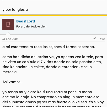
Haz clic para expandir...
Los hombres algun dia tendran que crear
y por la iglesia
organizaciones "masculinistas"
Haz clic para expandir...
Ay madre que ya veo a Torbe casandose con el monaguillo
BeastLord
B
Según ZP a partir de ahora al final de las pelis porno
Forero del todo a cien
españolas las parejas deberán casarse.
31 Ene 2005
#10
a mi este tema m toca los cojones d forma soberana.
como han dicho ahi arriba ya, yo apneas veo la tele, pero
he visto un capitulo d 7 vidas donde no solo pasaba esto,
sino ke hacian un chiste, dando a entender ke se lo
merecia.
Asi vamos...
yo tengo muy claro ke si una zorra m pone la mano
encima la crujo. No comprendo en ningun momento eso
del supuesto abuso pq ser mas fuerte o lo ke sea. Yo si voy
donde un maromo d 2 metros y le pego un sopapo, a ver