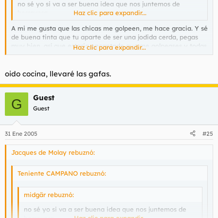
no sé yo si va a ser buena idea que nos juntemos de
borraxera..
Haz clic para expandir...
A mi me gusta que las chicas me golpeen, me hace gracia. Y sé
de buena tinta que tu aparte de ser una jodida cerda, pegas
muy bien, así que estaria encantado que me golpeases y todas
Haz clic para expandir...
esas cosas que me contaste en el dia ese del cibersexo.
oido cocina, llevaré las gafas.
Guest
G
Guest
31 Ene 2005
#25
Jacques de Molay rebuznó:
Teniente CAMPANO rebuznó:
midgär rebuznó:
no sé yo si va a ser buena idea que nos juntemos de
borraxera..
Haz clic para expandir...