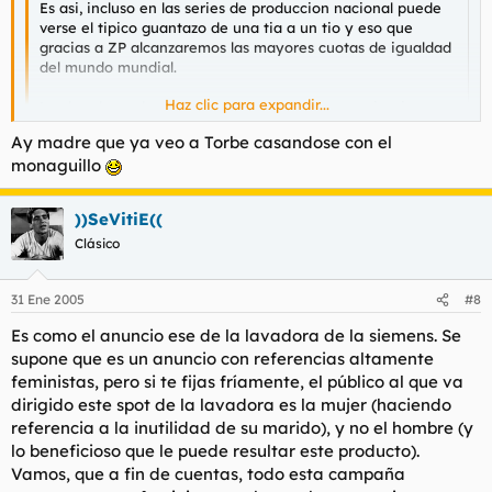
Es asi, incluso en las series de produccion nacional puede
verse el tipico guantazo de una tia a un tio y eso que
gracias a ZP alcanzaremos las mayores cuotas de igualdad
del mundo mundial.
Haz clic para expandir...
Los hombres algun dia tendran que crear organizaciones
"masculinistas"
Haz clic para expandir...
Ay madre que ya veo a Torbe casandose con el
monaguillo
Según ZP a partir de ahora al final de las pelis porno españolas
las parejas deberán casarse.
))SeVitiE((
Clásico
31 Ene 2005
#8
Es como el anuncio ese de la lavadora de la siemens. Se
supone que es un anuncio con referencias altamente
feministas, pero si te fijas fríamente, el público al que va
dirigido este spot de la lavadora es la mujer (haciendo
referencia a la inutilidad de su marido), y no el hombre (y
lo beneficioso que le puede resultar este producto).
Vamos, que a fin de cuentas, todo esta campaña