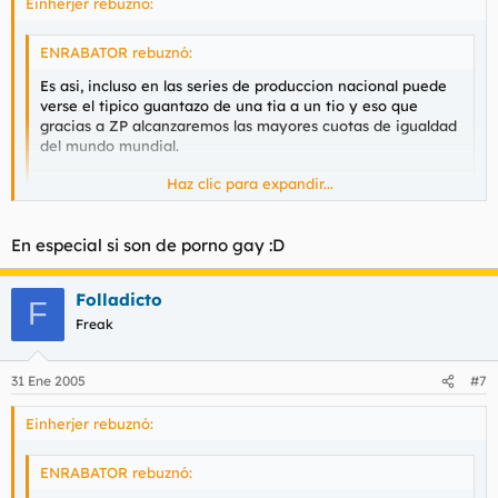
Einherjer rebuznó:
ENRABATOR rebuznó:
Es asi, incluso en las series de produccion nacional puede
verse el tipico guantazo de una tia a un tio y eso que
gracias a ZP alcanzaremos las mayores cuotas de igualdad
del mundo mundial.
Haz clic para expandir...
Los hombres algun dia tendran que crear organizaciones
"masculinistas"
Haz clic para expandir...
En especial si son de porno gay :D
Según ZP a partir de ahora al final de las pelis porno españolas
las parejas deberán casarse.
Folladicto
F
Freak
31 Ene 2005
#7
Einherjer rebuznó:
ENRABATOR rebuznó: