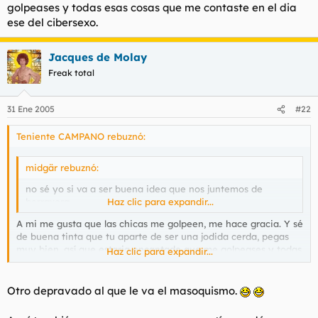
golpeases y todas esas cosas que me contaste en el dia
ese del cibersexo.
Jacques de Molay
Freak total
31 Ene 2005
#22
Teniente CAMPANO rebuznó:
midgär rebuznó:
no sé yo si va a ser buena idea que nos juntemos de
borraxera..
Haz clic para expandir...
A mi me gusta que las chicas me golpeen, me hace gracia. Y sé
de buena tinta que tu aparte de ser una jodida cerda, pegas
muy bien, así que estaria encantado que me golpeases y todas
Haz clic para expandir...
esas cosas que me contaste en el dia ese del cibersexo.
Otro depravado al que le va el masoquismo.