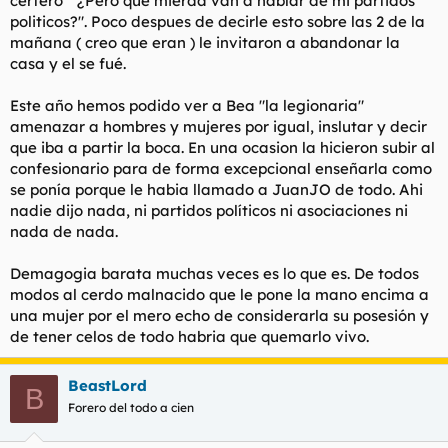
certero " ¿Pero que mierda van a hablar de mi partidos
politicos?". Poco despues de decirle esto sobre las 2 de la
mañana ( creo que eran ) le invitaron a abandonar la
casa y el se fué.
Este año hemos podido ver a Bea "la legionaria"
amenazar a hombres y mujeres por igual, inslutar y decir
que iba a partir la boca. En una ocasion la hicieron subir al
confesionario para de forma excepcional enseñarla como
se ponía porque le habia llamado a JuanJO de todo. Ahi
nadie dijo nada, ni partidos políticos ni asociaciones ni
nada de nada.
Demagogia barata muchas veces es lo que es. De todos
modos al cerdo malnacido que le pone la mano encima a
una mujer por el mero echo de considerarla su posesión y
de tener celos de todo habria que quemarlo vivo.
BeastLord
B
Forero del todo a cien