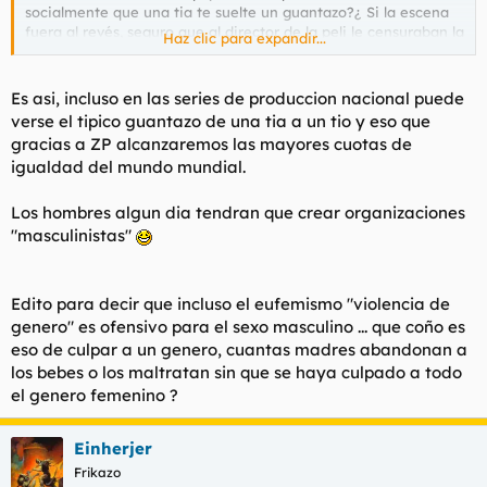
socialmente que una tia te suelte un guantazo?¿ Si la escena
fuera al revés, seguro que al director de la peli le censuraban la
Haz clic para expandir...
escena y lo ponian de vuelta y media en todos los medios.
Es asi, incluso en las series de produccion nacional puede
verse el tipico guantazo de una tia a un tio y eso que
gracias a ZP alcanzaremos las mayores cuotas de
igualdad del mundo mundial.
Los hombres algun dia tendran que crear organizaciones
"masculinistas"
Edito para decir que incluso el eufemismo "violencia de
genero" es ofensivo para el sexo masculino ... que coño es
eso de culpar a un genero, cuantas madres abandonan a
los bebes o los maltratan sin que se haya culpado a todo
el genero femenino ?
Einherjer
Frikazo