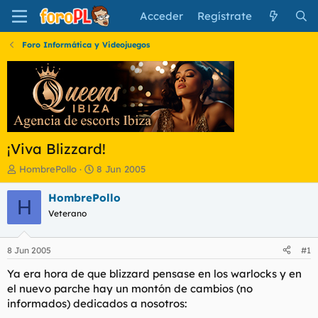
Acceder
Regístrate
Foro Informática y Videojuegos
¡Viva Blizzard!
I
F
HombrePollo
8 Jun 2005
n
e
i
c
HombrePollo
H
c
h
Veterano
i
a
a
d
d
e
8 Jun 2005
#1
o
i
r
n
Ya era hora de que blizzard pensase en los warlocks y en
d
i
el nuevo parche hay un montón de cambios (no
e
c
informados) dedicados a nosotros:
l
i