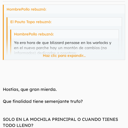
HombrePollo rebuznó:
El Pouto Topo rebuznó:
HombrePollo rebuznó:
Ya era hora de que blizzard pensase en los warlocks y
en el nuevo parche hay un montón de cambios (no
informados) dedicados a nosotros:
Haz clic para expandir...
-Ahora los pets tienen menos vida. También afecta a los
Haz clic para expandir...
hunter.
-El escudo que obtenemos al sacrificar el VW, ya no nos
Haz clic para expandir...
Cuando no te quedan slots libres en el backpack, al generar un
protege de la interrupción de hechizos.
shard, se come cualquiera de los objetos que haya en los
Hostias, que gran mierda.
ocupados.
Pero el mejor de todos es un nuevo feature,
comprensible dado nuestra enorme ventaja sobre
Que finalidad tiene semenjante trufo?
las demás clases, que hace que al crear un soulshard
Cualquier objeto?¿?
perdamos un item de nuestro inventario.
COmo va eso?
SOLO EN LA MOCHILA PRINCIPAL O CUANDO TIENES
:pla :pla :pla :pla :pla :pla :pla :pla
TODO LLENO?