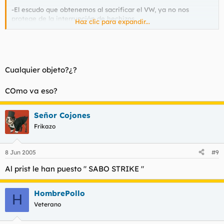
-El escudo que obtenemos al sacrificar el VW, ya no nos
protege de la interrupción de hechizos.
Haz clic para expandir...
Pero el mejor de todos es un nuevo feature, comprensible
dado nuestra enorme ventaja sobre las demás clases, que
hace que al crear un soulshard perdamos un item de
nuestro inventario.
Cualquier objeto?¿?
:pla :pla :pla :pla :pla :pla :pla :pla
COmo va eso?
HIJOS DE PUTA
Señor Cojones
Frikazo
8 Jun 2005
#9
Al prist le han puesto " SABO STRIKE "
HombrePollo
H
Veterano