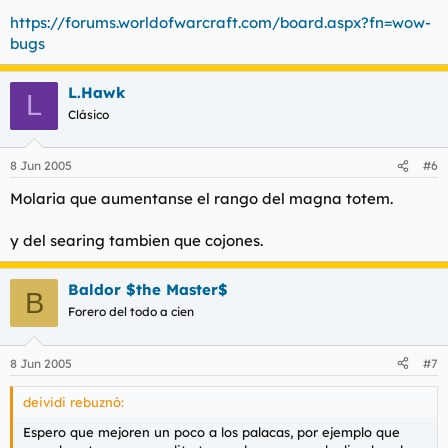
https://forums.worldofwarcraft.com/board.aspx?fn=wow-
bugs
L.Hawk
L
Clásico
8 Jun 2005
#6
Molaria que aumentanse el rango del magna totem.
y del searing tambien que cojones.
Baldor $the Master$
B
Forero del todo a cien
8 Jun 2005
#7
deividi rebuznó:
Espero que mejoren un poco a los palacas, por ejemplo que