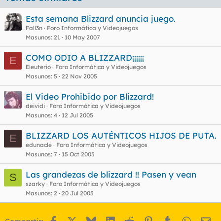
Esta semana Blizzard anuncia juego.
Fall3n
Foro Informática y Videojuegos
Masunos
21
10 May 2007
COMO ODIO A BLIZZARD¡¡¡¡¡¡
E
Eleuterio
Foro Informática y Videojuegos
Masunos
5
22 Nov 2005
El Video Prohibido por Blizzard!
deividi
Foro Informática y Videojuegos
Masunos
4
12 Jul 2005
BLIZZARD LOS AUTÉNTICOS HIJOS DE PUTA.
E
edunacle
Foro Informática y Videojuegos
Masunos
7
15 Oct 2005
Las grandezas de blizzard !! Pasen y vean
S
szarky
Foro Informática y Videojuegos
Masunos
2
20 Jul 2005
Facebook
X
Bluesky
LinkedIn
Reddit
Pinterest
Tumblr
WhatsA
Em