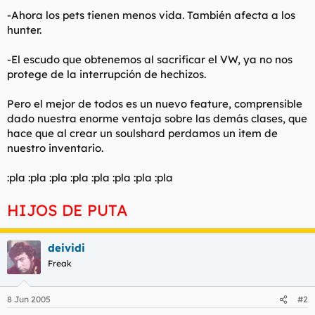
t
o
-Ahora los pets tienen menos vida. También afecta a los
e
hunter.
m
a
-El escudo que obtenemos al sacrificar el VW, ya no nos
protege de la interrupción de hechizos.
Pero el mejor de todos es un nuevo feature, comprensible
dado nuestra enorme ventaja sobre las demás clases, que
hace que al crear un soulshard perdamos un item de
nuestro inventario.
:pla :pla :pla :pla :pla :pla :pla :pla
HIJOS DE PUTA
deividi
Freak
8 Jun 2005
#2