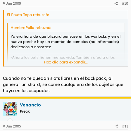
9 Jun 2005
#10
El Pouto Topo rebuznó:
HombrePollo rebuznó:
Ya era hora de que blizzard pensase en los warlocks y en el
nuevo parche hay un montón de cambios (no informados)
dedicados a nosotros:
-Ahora los pets tienen menos vida. También afecta a los
Haz clic para expandir...
hunter.
-El escudo que obtenemos al sacrificar el VW, ya no nos
Haz clic para expandir...
Cuando no te quedan slots libres en el backpack, al
protege de la interrupción de hechizos.
generar un shard, se come cualquiera de los objetos que
Pero el mejor de todos es un nuevo feature,
haya en los ocupados.
comprensible dado nuestra enorme ventaja sobre las
demás clases, que hace que al crear un soulshard
Cualquier objeto?¿?
Venancio
perdamos un item de nuestro inventario.
COmo va eso?
Freak
:pla :pla :pla :pla :pla :pla :pla :pla
HIJOS DE PUTA
9 Jun 2005
#11