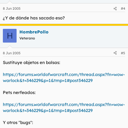
8 Jun 2005
#4
¿Y de dónde has sacado eso?
HombrePollo
H
Veterano
8 Jun 2005
#5
Sustituye objetos en bolsas:
https://forums.worldofwarcraft.com/thread.aspx?fn=wow-
warlock&t=346229&p=1&tmp=1#post346229
Pets nerfeados:
https://forums.worldofwarcraft.com/thread.aspx?fn=wow-
warlock&t=346229&p=1&tmp=1#post346229
Y otros "bugs":