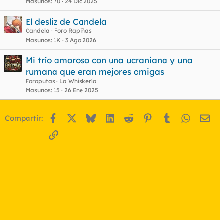
Masunos
70
24 Dic 2025
El desliz de Candela
Candela
Foro Rapiñas
Masunos
1K
3 Ago 2026
Mi trío amoroso con una ucraniana y una
rumana que eran mejores amigas
Foroputas
La Whiskería
Masunos
15
26 Ene 2025
Facebook
X
Bluesky
LinkedIn
Reddit
Pinterest
Tumblr
WhatsA
Em
Compartir:
Enlace