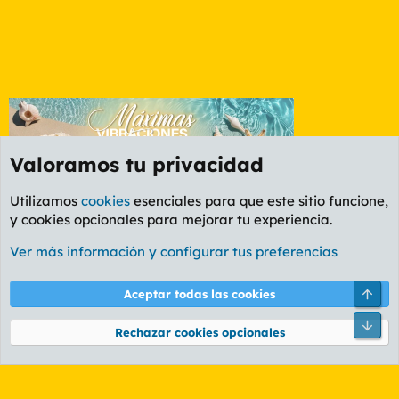
Valoramos tu privacidad
Utilizamos
cookies
esenciales para que este sitio funcione,
y cookies opcionales para mejorar tu experiencia.
La Whiskería
Ver más información y configurar tus preferencias
Cookies
PL OLDSTYLE AMARILLO
Cambiar fuente
Español (ES)
Arri
Aceptar todas las cookies
Contáctanos
Términos y reglas
Política de privacidad
Ayuda
R
Pie
S
Rechazar cookies opcionales
S
®
Community platform by XenForo
© 2010-2026 XenForo Ltd.