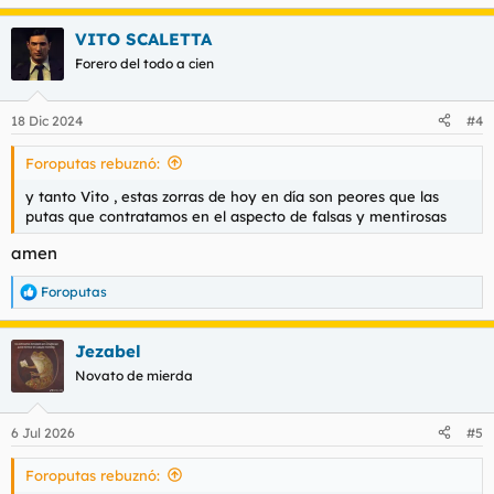
VITO SCALETTA
Forero del todo a cien
18 Dic 2024
#4
Foroputas rebuznó:
y tanto Vito , estas zorras de hoy en día son peores que las
putas que contratamos en el aspecto de falsas y mentirosas
amen
Foroputas
R
e
a
Jezabel
c
c
Novato de mierda
i
o
n
6 Jul 2026
#5
e
s
Foroputas rebuznó:
: