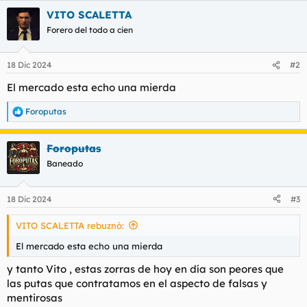
a
VITO SCALETTA
c
c
Forero del todo a cien
i
o
n
18 Dic 2024
#2
e
s
El mercado esta echo una mierda
:
Foroputas
R
e
a
Foroputas
c
c
Baneado
i
o
n
18 Dic 2024
#3
e
s
VITO SCALETTA rebuznó:
:
El mercado esta echo una mierda
y tanto Vito , estas zorras de hoy en día son peores que
las putas que contratamos en el aspecto de falsas y
mentirosas