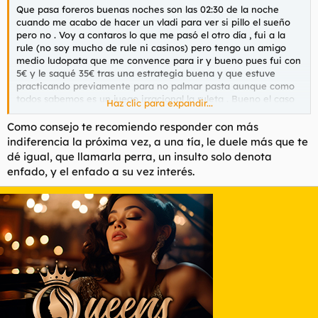
Que pasa foreros buenas noches son las 02:30 de la noche
cuando me acabo de hacer un vladi para ver si pillo el sueño
pero no . Voy a contaros lo que me pasó el otro día , fui a la
rule (no soy mucho de rule ni casinos) pero tengo un amigo
medio ludopata que me convence para ir y bueno pues fui con
5€ y le saqué 35€ tras una estrategia buena y que estuve
practicando previamente para no palmar pasta aunque como
todos sabemos es un juego irracional la ruleta . Bueno el caso
Haz clic para expandir...
vamos 2 colegas y yo a quedar con unas pibas que conocen
mis colegas . 1 estaba fea normalita y otra un año más joven
Como consejo te recomiendo responder con más
que ella estaba potente . No era mi prototipo de mujer pero
indiferencia la próxima vez, a una tía, le duele más que te
físicamente tenía su morbo la chiquilla y bueno estuvimos
dé igual, que llamarla perra, un insulto solo denota
hablando me cuenta sus traumas como todas nose tengo cara
enfado, y el enfado a su vez interés.
de psicólogo o algo que todas me cuentan sus mierdas al poco
de conocerlas o nada más conocerlas y cogen confianza rápido
en mí . Bueno me sonreía mucho la piba esta al yo hablar me
miraba bastante y yo con mi conocimiento de lenguaje no
verbal vi como que tiene cierto interés (al final troll
)
seguimos hablando y tal y bueno todo bastante bien y luego
nos despedimos nos piramos mis colegas y yo y al caso que
cuando llego a mi casa al poco rato me escribe y me dice que
no tiene interés en tener nada con nadie y yo contesto como
un Alpha ante ese mensaje para demostrarla que realmente
me suda los cojones que ella ya ante ese mensaje estaba
descartada para mí . No soy el típico que pierde su puto