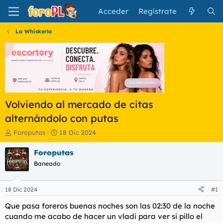
Acceder
Regístrate
La Whiskería
Volviendo al mercado de citas
alternándolo con putas
I
F
Foroputas
18 Dic 2024
n
e
i
c
Foroputas
c
h
Baneado
i
a
a
d
d
e
18 Dic 2024
#1
o
i
r
n
Que pasa foreros buenas noches son las 02:30 de la noche
d
i
cuando me acabo de hacer un vladi para ver si pillo el
e
c