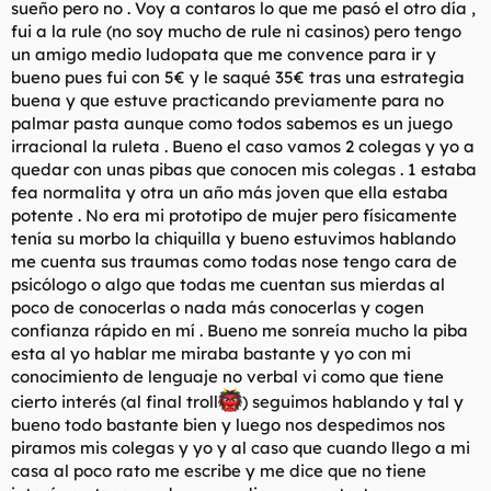
sueño pero no . Voy a contaros lo que me pasó el otro día ,
l
i
fui a la rule (no soy mucho de rule ni casinos) pero tengo
t
o
un amigo medio ludopata que me convence para ir y
e
bueno pues fui con 5€ y le saqué 35€ tras una estrategia
m
a
buena y que estuve practicando previamente para no
palmar pasta aunque como todos sabemos es un juego
irracional la ruleta . Bueno el caso vamos 2 colegas y yo a
quedar con unas pibas que conocen mis colegas . 1 estaba
fea normalita y otra un año más joven que ella estaba
potente . No era mi prototipo de mujer pero físicamente
tenía su morbo la chiquilla y bueno estuvimos hablando
me cuenta sus traumas como todas nose tengo cara de
psicólogo o algo que todas me cuentan sus mierdas al
poco de conocerlas o nada más conocerlas y cogen
confianza rápido en mí . Bueno me sonreía mucho la piba
esta al yo hablar me miraba bastante y yo con mi
conocimiento de lenguaje no verbal vi como que tiene
cierto interés (al final troll
) seguimos hablando y tal y
bueno todo bastante bien y luego nos despedimos nos
piramos mis colegas y yo y al caso que cuando llego a mi
casa al poco rato me escribe y me dice que no tiene