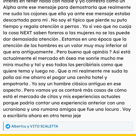
interés en tener nada con nadie y yo contesto como un
Alpha ante ese mensaje para demostrarla que realmente
me suda los cojones que ella ya ante ese mensaje estaba
descartada para mí . No soy el típico que pierde su puto
tiempo y regala atención a perras . Yo si veo que no cuaja
la cosa NEXT saben foreros a las mujeres no se las puede
dar demasiada atención . Estamos en una época que la
atención de los hombres es un valor muy muy inferior al
que era antiguamente . Pero bueno qué opináis ? Así está
actualmente el mercado eh ósea me sonríe mucho me
mira mucho y tal y eso todos los percibiríais como que
quiere tema y luego no . Que a mí realmente me suda la
polla así me ahorro el pagar una cenita hotel y
empotrarla . Yo soy un hombre clásico antiguo en ese
aspecto . Pero vamos ya os contaré más cosas de cómo
está el mercado de citas y mis experiencias actuales
porque podría contar una experiencia anterior con una
ucraniana y una rumana amigas que fue una locura . Voy
a escribirlo ahora en otro tema jeje
Albertcu
y
VITO SCALETTA
R
e