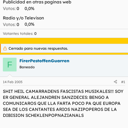
Publicidad en otras paginas web
l
i
Votos:
0
0,0%
t
o
e
Radio y/o Televison
m
Votos:
0
0,0%
a
Votantes totales
0
Cerrado para nuevas respuestas.
FirerPestoffenGuarren
F
Baneado
14 Feb 2005
#1
SHIT HEIL CAMARRADENS FASCISTAS MUSIKALES!!! SOY
ER GENERAL ALEJANDREN SANZDECES: BENGO A
COMUNICAROS QUE LLA FARTA POCO PA QUE EUROPA
SEA DE LOS CANTANTES ARIOS NAZIPOPEROS DE LA
DIBISION SCHEKLENPOPNAZIANALS