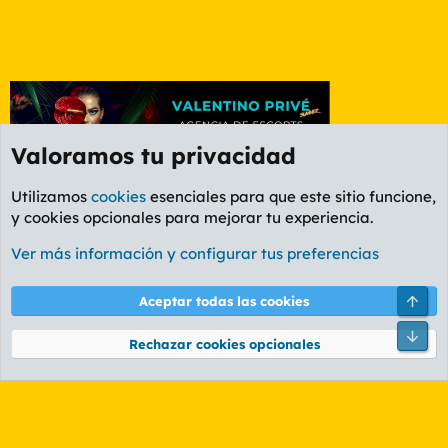
Valoramos tu privacidad
Utilizamos
cookies
esenciales para que este sitio funcione,
y cookies opcionales para mejorar tu experiencia.
Foro General
Ver más información y configurar tus preferencias
Cookies
PL OLDSTYLE AMARILLO
Cambiar fuente
Español (ES)
Arri
Aceptar todas las cookies
Contáctanos
Términos y reglas
Política de privacidad
Ayuda
R
Pie
S
Rechazar cookies opcionales
S
®
Community platform by XenForo
© 2010-2026 XenForo Ltd.