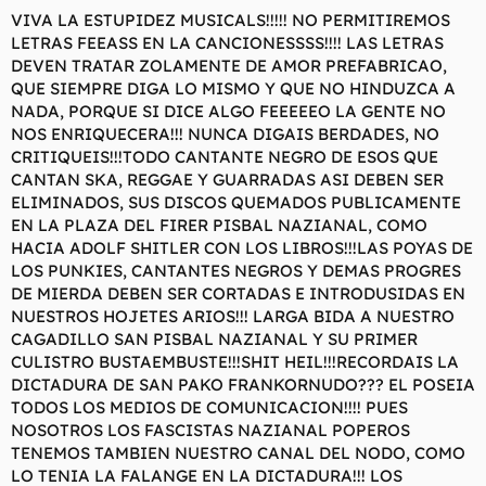
VIVA LA ESTUPIDEZ MUSICALS!!!!! NO PERMITIREMOS
LETRAS FEEASS EN LA CANCIONESSSS!!!! LAS LETRAS
DEVEN TRATAR ZOLAMENTE DE AMOR PREFABRICAO,
QUE SIEMPRE DIGA LO MISMO Y QUE NO HINDUZCA A
NADA, PORQUE SI DICE ALGO FEEEEEO LA GENTE NO
NOS ENRIQUECERA!!! NUNCA DIGAIS BERDADES, NO
CRITIQUEIS!!!TODO CANTANTE NEGRO DE ESOS QUE
CANTAN SKA, REGGAE Y GUARRADAS ASI DEBEN SER
ELIMINADOS, SUS DISCOS QUEMADOS PUBLICAMENTE
EN LA PLAZA DEL FIRER PISBAL NAZIANAL, COMO
HACIA ADOLF SHITLER CON LOS LIBROS!!!LAS POYAS DE
LOS PUNKIES, CANTANTES NEGROS Y DEMAS PROGRES
DE MIERDA DEBEN SER CORTADAS E INTRODUSIDAS EN
NUESTROS HOJETES ARIOS!!! LARGA BIDA A NUESTRO
CAGADILLO SAN PISBAL NAZIANAL Y SU PRIMER
CULISTRO BUSTAEMBUSTE!!!SHIT HEIL!!!RECORDAIS LA
DICTADURA DE SAN PAKO FRANKORNUDO??? EL POSEIA
TODOS LOS MEDIOS DE COMUNICACION!!!! PUES
NOSOTROS LOS FASCISTAS NAZIANAL POPEROS
TENEMOS TAMBIEN NUESTRO CANAL DEL NODO, COMO
LO TENIA LA FALANGE EN LA DICTADURA!!! LOS