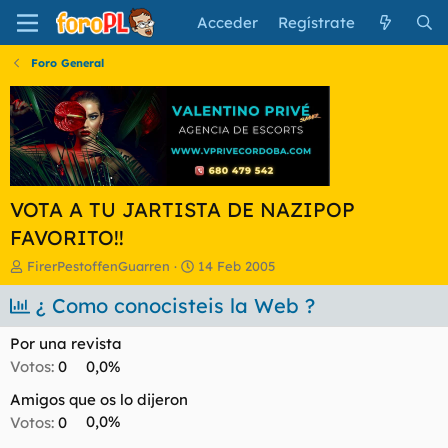
Acceder
Regístrate
Foro General
VOTA A TU JARTISTA DE NAZIPOP
FAVORITO!!
I
F
FirerPestoffenGuarren
14 Feb 2005
n
e
i
¿ Como conocisteis la Web ?
c
c
h
i
a
Por una revista
a
d
Votos:
0
0,0%
d
e
o
i
Amigos que os lo dijeron
r
n
Votos:
0
0,0%
d
i
e
c