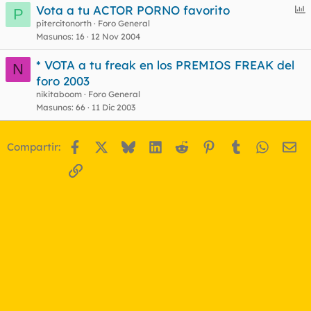
E
Vota a tu ACTOR PORNO favorito
P
n
pitercitonorth
Foro General
Masunos
16
12 Nov 2004
c
u
* VOTA a tu freak en los PREMIOS FREAK del
N
e
foro 2003
s
nikitaboom
Foro General
t
Masunos
66
11 Dic 2003
Facebook
X
Bluesky
LinkedIn
Reddit
Pinterest
Tumblr
WhatsA
Em
Compartir:
Enlace