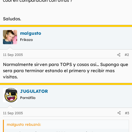
cool en comparacion con otras ?
t
o
e
m
a
Saludos.
malgusto
Frikazo
11 Sep 2005
#2
Normalmente sirven para TOPS y cosas asi... Supongo que
sera para terminar estando el primero y recibir mas
visitas.
JUGULATOR
Pornófilo
11 Sep 2005
#3
malgusto rebuznó: