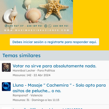
Debes iniciar sesión o registrarte para responder aquí.
Temas similares
Votar no sirve para absolutamente nada.
Hannibal Lecter
Foro Política
Masunos
142
22 Abr 2024
Lluna - Masaje " Cachemira " - Solo apto para
ositos de peluche... o no.
RampanaT
Valencia
Masunos
31
Domingo a las 11:15