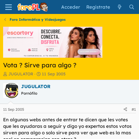
Acceder
Regístrate
Foro Informática y Videojuegos
Vota ? Sirve para algo ?
I
F
JUGULATOR
11 Sep 2005
n
e
i
c
JUGULATOR
c
h
Pornófilo
i
a
a
d
d
e
11 Sep 2005
#1
o
i
r
n
En algunas webs antes de entrar te dicen que les votes
d
i
que les ayudaras a seguir y digo yo expertos estos votos
e
c
sirven para algo o solo sirve para ver que web es la mas
l
i