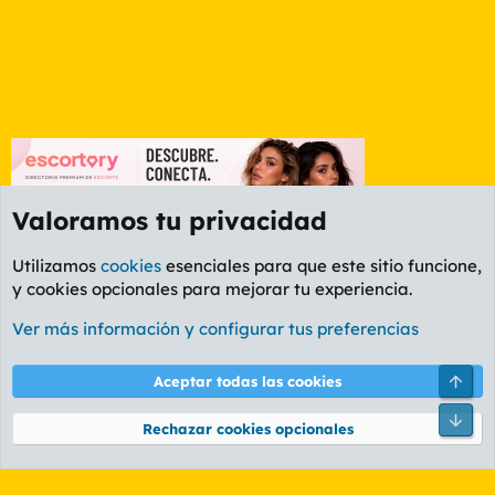
Valoramos tu privacidad
Utilizamos
cookies
esenciales para que este sitio funcione,
y cookies opcionales para mejorar tu experiencia.
Foro Informática y Videojuegos
Ver más información y configurar tus preferencias
Cookies
PL OLDSTYLE AMARILLO
Cambiar fuente
Español (ES)
Arri
Aceptar todas las cookies
Contáctanos
Términos y reglas
Política de privacidad
Ayuda
R
Pie
S
Rechazar cookies opcionales
S
®
Community platform by XenForo
© 2010-2026 XenForo Ltd.