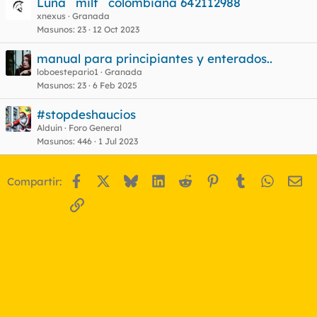
Luna ¨milf¨ colombiana 642112988
xnexus
Granada
Masunos
23
12 Oct 2023
manual para principiantes y enterados..
loboestepario1
Granada
Masunos
23
6 Feb 2025
#stopdeshaucios
Alduin
Foro General
Masunos
446
1 Jul 2023
Facebook
X
Bluesky
LinkedIn
Reddit
Pinterest
Tumblr
WhatsA
Em
Compartir:
Enlace