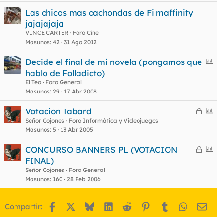
Las chicas mas cachondas de Filmaffinity
jajajajaja
VINCE CARTER
Foro Cine
Masunos
42
31 Ago 2012
E
Decide el final de mi novela (pongamos que
n
hablo de Folladicto)
c
El Teo
Foro General
u
Masunos
29
17 Abr 2008
e
C
E
Votacion Tabard
s
e
n
Señor Cojones
Foro Informática y Videojuegos
t
Masunos
5
13 Abr 2005
r
c
r
u
C
E
CONCURSO BANNERS PL (VOTACION
a
e
e
n
FINAL)
d
s
r
c
Señor Cojones
Foro General
o
t
r
u
Masunos
160
28 Feb 2006
a
e
d
s
Facebook
X
Bluesky
LinkedIn
Reddit
Pinterest
Tumblr
WhatsA
Em
Compartir:
o
t