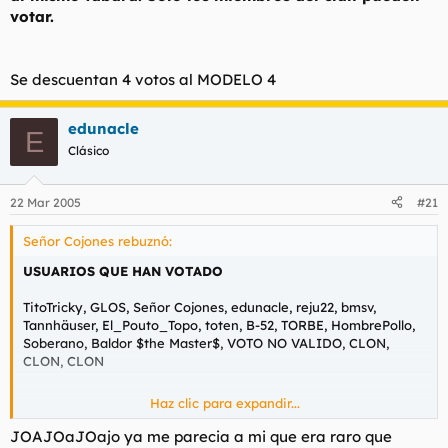
votar.
Se descuentan 4 votos al MODELO 4
edunacle
E
Clásico
22 Mar 2005
#21
Señor Cojones rebuznó:
USUARIOS QUE HAN VOTADO
TitoTricky, GLOS, Señor Cojones, edunacle, reju22, bmsv,
Tannhäuser, El_Pouto_Topo, toten, B-52, TORBE, HombrePollo,
Soberano, Baldor $the Master$, VOTO NO VALIDO, CLON,
CLON, CLON
Haz clic para expandir...
No seamos niños y no usemos clones para dar 3 votos al
mismo tabard. Solo los miembros del clan pueden votar.
JOAJOaJOajo ya me parecia a mi que era raro que