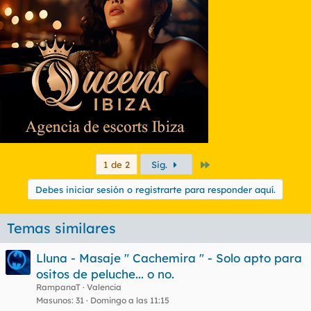
Último
1 de 2
Sig.
Debes iniciar sesión o registrarte para responder aquí.
Temas similares
Lluna - Masaje " Cachemira " - Solo apto para
ositos de peluche... o no.
RampanaT
Valencia
Masunos
31
Domingo a las 11:15