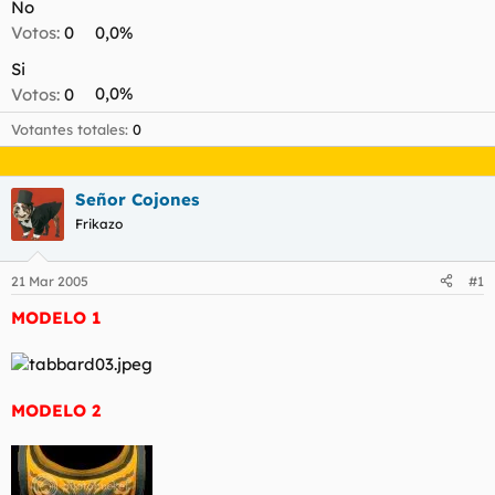
t
o
No
e
Votos:
0
0,0%
m
a
Si
Votos:
0
0,0%
Votantes totales
0
Señor Cojones
Frikazo
21 Mar 2005
#1
MODELO 1
MODELO 2