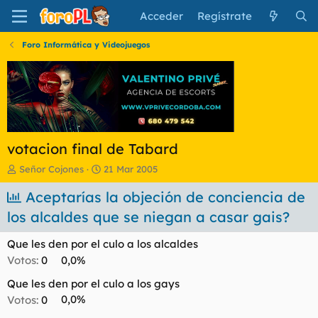
Acceder
Regístrate
Foro Informática y Videojuegos
votacion final de Tabard
I
F
Señor Cojones
21 Mar 2005
n
e
i
Aceptarías la objeción de conciencia de
c
c
h
los alcaldes que se niegan a casar gais?
i
a
a
d
Que les den por el culo a los alcaldes
d
e
o
i
Votos:
0
0,0%
r
n
Que les den por el culo a los gays
d
i
e
c
Votos:
0
0,0%
l
i