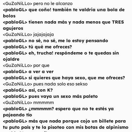
<GuZaNiLLo> pero no le alcanzo
<pabloGL> que coño! también te valdria una bola de
bolos
<pabloGL> tienen nada más y nada menos que TRES
agujeros
<GuZaNiLLo> jajajajaja
<pabloGL> no sé, no sé, me lo estoy pensando
<pabloGL> tú qué me ofreces?
<pabloGL> eh, trucha! respóndeme o te quedas sin
ojaldre
<GuZaNiLLo> por que
<pabloGL> a ver a ver
<pabloGL> si quieres que haya sexo, que me ofreces?
<GuZaNiLLo> pues nada solo eso sekso
<pabloGL> así, con K?
<pabloGL> pues vaya un sexo más paleto
<GuZaNiLLo> mmmmm
<pabloGL> ¿mmmmm? espero que no te estés ya
pajeando tío
<pabloGL> más que nada porque cojo un billete para
tu puto país y te la pisoteo con mis botas de alpinismo