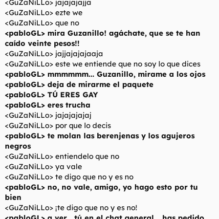
<GuZaNiLLo> jajajajajja
<GuZaNiLLo> ezte we
<GuZaNiLLo> que no
<pabloGL> mira Guzanillo! agáchate, que se te han
caído veinte pesos!!
<GuZaNiLLo> jajjajajajaaja
<GuZaNiLLo> este we entiende que no soy lo que dices
<pabloGL> mmmmmm... Guzanillo, mirame a los ojos
<pabloGL> deja de mirarme el paquete
<pabloGL> TÚ ERES GAY
<pabloGL> eres trucha
<GuZaNiLLo> jajajajajaj
<GuZaNiLLo> por que lo decis
<pabloGL> te molan las berenjenas y los agujeros
negros
<GuZaNiLLo> entiendelo que no
<GuZaNiLLo> ya vale
<GuZaNiLLo> te digo que no y es no
<pabloGL> no, no vale, amigo, yo hago esto por tu
bien
<GuZaNiLLo> ¡te digo que no y es no!
<pabloGL> a ver... tú en el chat general... has pedido