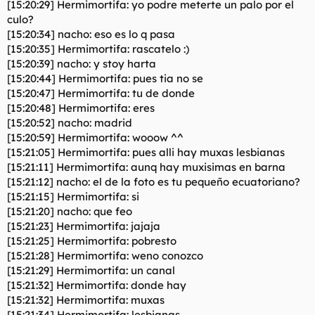
[15:20:29] Hermimortifa: yo podre meterte un palo por el
culo?
[15:20:34] nacho: eso es lo q pasa
[15:20:35] Hermimortifa: rascatelo :)
[15:20:39] nacho: y stoy harta
[15:20:44] Hermimortifa: pues tia no se
[15:20:47] Hermimortifa: tu de donde
[15:20:48] Hermimortifa: eres
[15:20:52] nacho: madrid
[15:20:59] Hermimortifa: wooow ^^
[15:21:05] Hermimortifa: pues alli hay muxas lesbianas
[15:21:11] Hermimortifa: aunq hay muxisimas en barna
[15:21:12] nacho: el de la foto es tu pequeño ecuatoriano?
[15:21:15] Hermimortifa: si
[15:21:20] nacho: que feo
[15:21:23] Hermimortifa: jajaja
[15:21:25] Hermimortifa: pobresto
[15:21:28] Hermimortifa: weno conozco
[15:21:29] Hermimortifa: un canal
[15:21:32] Hermimortifa: donde hay
[15:21:32] Hermimortifa: muxas
[15:21:34] Hermimortifa: lesbianas