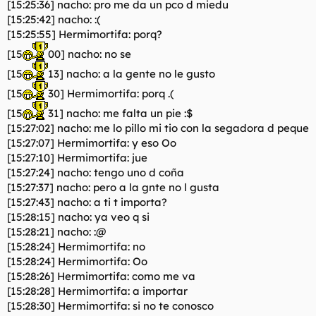
[15:25:36] nacho: pro me da un pco d miedu
[15:25:42] nacho: :(
[15:25:55] Hermimortifa: porq?
[15
00] nacho: no se
[15
13] nacho: a la gente no le gusto
[15
30] Hermimortifa: porq .(
[15
31] nacho: me falta un pie :$
[15:27:02] nacho: me lo pillo mi tio con la segadora d peque
[15:27:07] Hermimortifa: y eso Oo
[15:27:10] Hermimortifa: jue
[15:27:24] nacho: tengo uno d coña
[15:27:37] nacho: pero a la gnte no l gusta
[15:27:43] nacho: a ti t importa?
[15:28:15] nacho: ya veo q si
[15:28:21] nacho: :@
[15:28:24] Hermimortifa: no
[15:28:24] Hermimortifa: Oo
[15:28:26] Hermimortifa: como me va
[15:28:28] Hermimortifa: a importar
[15:28:30] Hermimortifa: si no te conosco