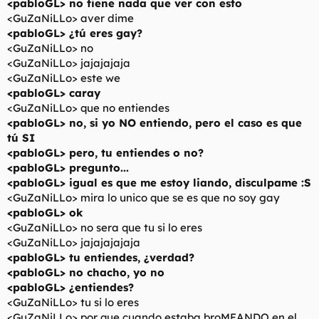
<pabloGL> no tiene nada que ver con esto
<GuZaNiLLo> aver dime
<pabloGL> ¿tú eres gay?
<GuZaNiLLo> no
<GuZaNiLLo> jajajajaja
<GuZaNiLLo> este we
<pabloGL> caray
<GuZaNiLLo> que no entiendes
<pabloGL> no, si yo NO entiendo, pero el caso es que
tú SI
<pabloGL> pero, tu entiendes o no?
<pabloGL> pregunto...
<pabloGL> igual es que me estoy liando, disculpame :S
<GuZaNiLLo> mira lo unico que se es que no soy gay
<pabloGL> ok
<GuZaNiLLo> no sera que tu si lo eres
<GuZaNiLLo> jajajajajaja
<pabloGL> tu entiendes, ¿verdad?
<pabloGL> no chacho, yo no
<pabloGL> ¿entiendes?
<GuZaNiLLo> tu si lo eres
<GuZaNiLLo> por que cuando estaba broMEANDO en el