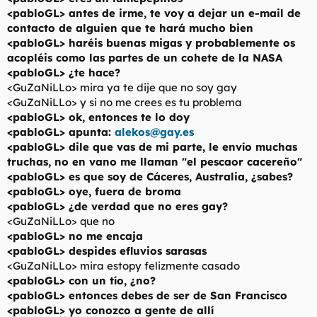
<pabloGL> antes de irme, te voy a dejar un e-mail de
contacto de alguien que te hará mucho bien
<pabloGL> haréis buenas migas y probablemente os
acopléis como las partes de un cohete de la NASA
<pabloGL> ¿te hace?
<GuZaNiLLo> mira ya te dije que no soy gay
<GuZaNiLLo> y si no me crees es tu problema
<pabloGL> ok, entonces te lo doy
<pabloGL> apunta:
alekos@gay.es
<pabloGL> dile que vas de mi parte, le envío muchas
truchas, no en vano me llaman "el pescaor cacereño"
<pabloGL> es que soy de Cáceres, Australia, ¿sabes?
<pabloGL> oye, fuera de broma
<pabloGL> ¿de verdad que no eres gay?
<GuZaNiLLo> que no
<pabloGL> no me encaja
<pabloGL> despides efluvios sarasas
<GuZaNiLLo> mira estopy felizmente casado
<pabloGL> con un tío, ¿no?
<pabloGL> entonces debes de ser de San Francisco
<pabloGL> yo conozco a gente de allí