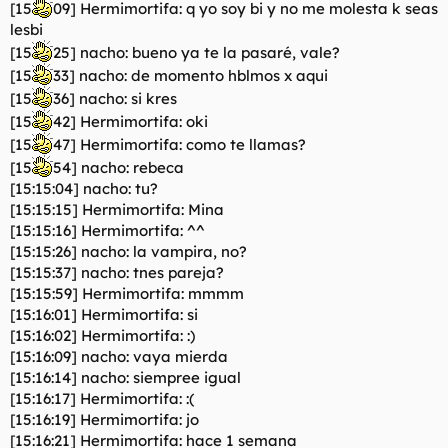
[15
09] Hermimortifa: q yo soy bi y no me molesta k seas
lesbi
[15
25] nacho: bueno ya te la pasaré, vale?
[15
33] nacho: de momento hblmos x aqui
[15
36] nacho: si kres
[15
42] Hermimortifa: oki
[15
47] Hermimortifa: como te llamas?
[15
54] nacho: rebeca
[15:15:04] nacho: tu?
[15:15:15] Hermimortifa: Mina
[15:15:16] Hermimortifa: ^^
[15:15:26] nacho: la vampira, no?
[15:15:37] nacho: tnes pareja?
[15:15:59] Hermimortifa: mmmm
[15:16:01] Hermimortifa: si
[15:16:02] Hermimortifa: :)
[15:16:09] nacho: vaya mierda
[15:16:14] nacho: siempree igual
[15:16:17] Hermimortifa: :(
[15:16:19] Hermimortifa: jo
[15:16:21] Hermimortifa: hace 1 semana