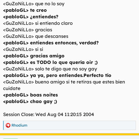
<GuZaNiLLo> que no lo soy
<pabloGL> te creo
<pabloGL> ¿entiendes?
<GuZaNiLLo> si entiendo claro
<GuZaNiLLo> gracias
<GuZaNiLLo> que descanses
<pabloGL> entiendes entonces, verdad?
<GuZaNiLLo> si si
<pabloGL> gracias amigo
<pabloGL> es TODO lo que quería oir ;)
<GuZaNiLLo> solo te digo que no soy gay
<pabloGL> ya ya, pero entiendes.Perfecto tío
<GuZaNiLLo> bueno amigo si te retiras que estes bien
cuidate
<pabloGL> boas noites
<pabloGL> chao gay ;)
Session Close: Wed Aug 04 11:20:15 2004
Rhodium
R
e
a