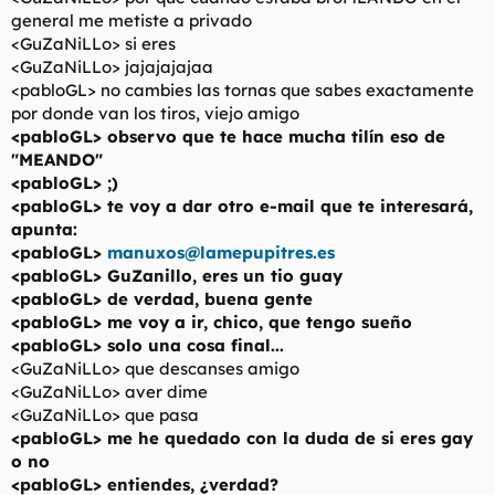
general me metiste a privado
<GuZaNiLLo> si eres
<GuZaNiLLo> jajajajajaa
<pabloGL> no cambies las tornas que sabes exactamente
por donde van los tiros, viejo amigo
<pabloGL> observo que te hace mucha tilín eso de
"MEANDO"
<pabloGL> ;)
<pabloGL> te voy a dar otro e-mail que te interesará,
apunta:
<pabloGL>
manuxos@lamepupitres.es
<pabloGL> GuZanillo, eres un tio guay
<pabloGL> de verdad, buena gente
<pabloGL> me voy a ir, chico, que tengo sueño
<pabloGL> solo una cosa final...
<GuZaNiLLo> que descanses amigo
<GuZaNiLLo> aver dime
<GuZaNiLLo> que pasa
<pabloGL> me he quedado con la duda de si eres gay
o no
<pabloGL> entiendes, ¿verdad?