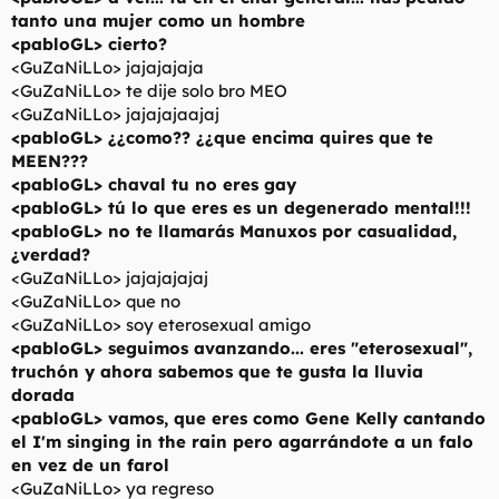
tanto una mujer como un hombre
<pabloGL> cierto?
<GuZaNiLLo> jajajajaja
<GuZaNiLLo> te dije solo bro MEO
<GuZaNiLLo> jajajajaajaj
<pabloGL> ¿¿como?? ¿¿que encima quires que te
MEEN???
<pabloGL> chaval tu no eres gay
<pabloGL> tú lo que eres es un degenerado mental!!!
<pabloGL> no te llamarás Manuxos por casualidad,
¿verdad?
<GuZaNiLLo> jajajajajaj
<GuZaNiLLo> que no
<GuZaNiLLo> soy eterosexual amigo
<pabloGL> seguimos avanzando... eres "eterosexual",
truchón y ahora sabemos que te gusta la lluvia
dorada
<pabloGL> vamos, que eres como Gene Kelly cantando
el I'm singing in the rain pero agarrándote a un falo
en vez de un farol
<GuZaNiLLo> ya regreso