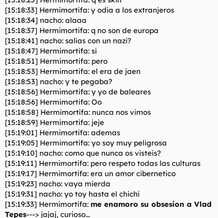
[15:18:33] Hermimortifa: y odia a los extranjeros
[15:18:34] nacho: alaaa
[15:18:37] Hermimortifa: q no son de europa
[15:18:41] nacho: salías con un nazi?
[15:18:47] Hermimortifa: si
[15:18:51] Hermimortifa: pero
[15:18:53] Hermimortifa: el era de jaen
[15:18:53] nacho: y te pegaba?
[15:18:56] Hermimortifa: y yo de baleares
[15:18:56] Hermimortifa: Oo
[15:18:58] Hermimortifa: nunca nos vimos
[15:18:59] Hermimortifa: jeje
[15:19:01] Hermimortifa: ademas
[15:19:05] Hermimortifa: yo soy muy peligrosa
[15:19:10] nacho: como que nunca os visteis?
[15:19:11] Hermimortifa: pero respeto todas las culturas
[15:19:17] Hermimortifa: era un amor cibernetico
[15:19:23] nacho: vaya mierda
[15:19:31] nacho: yo toy hasta el chichi
[15:19:33] Hermimortifa:
me enamoro su obsesion a Vlad
Tepes
---> jajaj, curioso...