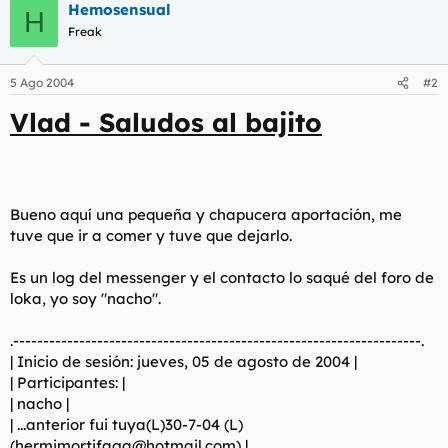
Hemosensual
c
H
c
Freak
i
o
n
5 Ago 2004
#2
e
s
Vlad - Saludos al bajito
:
Bueno aquí una pequeña y chapucera aportación, me
tuve que ir a comer y tuve que dejarlo.
Es un log del messenger y el contacto lo saqué del foro de
loka, yo soy "nacho".
.--------------------------------------------------------------------.
| Inicio de sesión: jueves, 05 de agosto de 2004 |
| Participantes: |
| nacho |
| ...anterior fui tuya(L)30-7-04 (L)
(
hermimortifaga@hotmail.com
) |