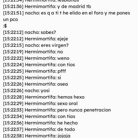
[15:21:36] Hermimortifa: y de madrid tb
[15:21:51] nacho: es q a ti t he elido en el foro y me pones
un pco
:$
[15:22:12] nacho: sabes?
[15:22:12] Hermimortifa: ejeje
[15:22:15] nacho: eres virgen?
[15:22:19] Hermimortifa: no
[15:22:22] Hermimortifa: weno
[15:22:24] Hermimortifa: con tios
[15:22:25] Hermimortifa: pfff
[15:22:25] Hermimortifa: si
[15:22:26] Hermimortifa: osea
[15:22:26] nacho: yosi
[15:22:28] Hermimortifa: hemos hexo
[15:22:29] Hermimortifa: sexo oral
[15:22:33] Hermimortifa: pero nunca penetracion
[15:22:34] Hermimortifa: con tias
[15:22:36] Hermimortifa: he hecho
[15:22:37] Hermimortifa: de todo
[15:22:38] Hermimortifa: jajaja