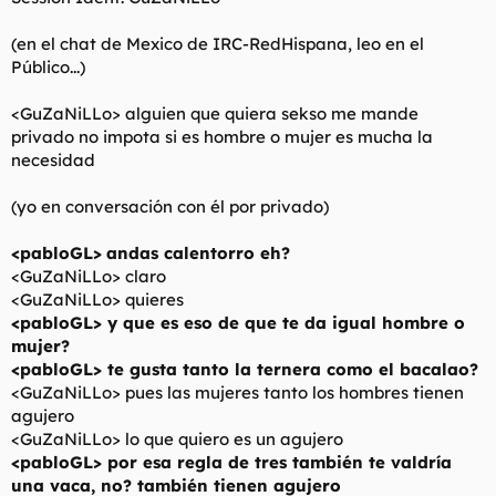
(en el chat de Mexico de IRC-RedHispana, leo en el
Público...)
<GuZaNiLLo> alguien que quiera sekso me mande
privado no impota si es hombre o mujer es mucha la
necesidad
(yo en conversación con él por privado)
<pabloGL>
andas calentorro eh?
<GuZaNiLLo> claro
<GuZaNiLLo> quieres
<pabloGL> y que es eso de que te da igual hombre o
mujer?
<pabloGL> te gusta tanto la ternera como el bacalao?
<GuZaNiLLo> pues las mujeres tanto los hombres tienen
agujero
<GuZaNiLLo> lo que quiero es un agujero
<pabloGL> por esa regla de tres también te valdría
una vaca, no? también tienen agujero