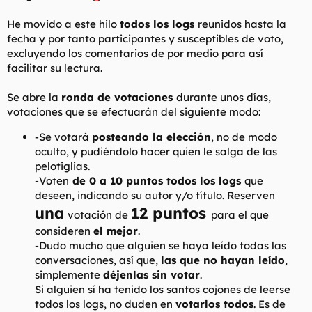
l
i
He movido a este hilo
todos los logs
reunidos hasta la
t
o
e
fecha y por tanto participantes y susceptibles de voto,
m
excluyendo los comentarios de por medio para así
a
facilitar su lectura.
Se abre la
ronda de votaciones
durante unos días,
votaciones que se efectuarán del siguiente modo:
-Se votará
posteando la elección
, no de modo
oculto, y pudiéndolo hacer quien le salga de las
pelotiglias.
-Voten
de 0 a 10 puntos
todos los logs
que
deseen, indicando su autor y/o título. Reserven
una
12 puntos
votación de
para el que
consideren
el mejor
.
-Dudo mucho que alguien se haya leído todas las
conversaciones, así que,
las que no hayan leído
,
simplemente
déjenlas sin votar
.
Si alguien sí ha tenido los santos cojones de leerse
todos los logs, no duden en
votarlos todos
. Es de