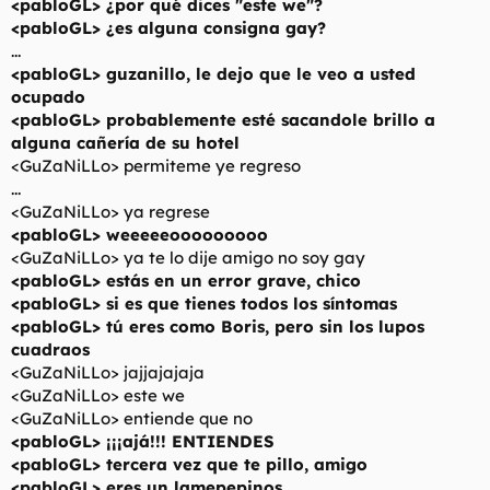
<pabloGL> ¿por qué dices "este we"?
<pabloGL> ¿es alguna consigna gay?
...
<pabloGL> guzanillo, le dejo que le veo a usted
ocupado
<pabloGL> probablemente esté sacandole brillo a
alguna cañería de su hotel
<GuZaNiLLo> permiteme ye regreso
...
<GuZaNiLLo> ya regrese
<pabloGL> weeeeeooooooooo
<GuZaNiLLo> ya te lo dije amigo no soy gay
<pabloGL> estás en un error grave, chico
<pabloGL> si es que tienes todos los síntomas
<pabloGL> tú eres como Boris, pero sin los lupos
cuadraos
<GuZaNiLLo> jajjajajaja
<GuZaNiLLo> este we
<GuZaNiLLo> entiende que no
<pabloGL> ¡¡¡ajá!!! ENTIENDES
<pabloGL> tercera vez que te pillo, amigo
<pabloGL> eres un lamepepinos