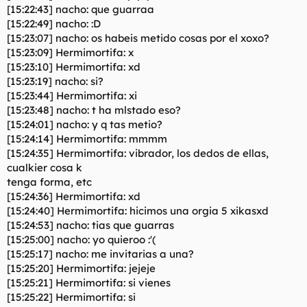
[15:22:43] nacho: que guarraa
[15:22:49] nacho: :D
[15:23:07] nacho: os habeis metido cosas por el xoxo?
[15:23:09] Hermimortifa: x
[15:23:10] Hermimortifa: xd
[15:23:19] nacho: si?
[15:23:44] Hermimortifa: xi
[15:23:48] nacho: t ha mlstado eso?
[15:24:01] nacho: y q tas metio?
[15:24:14] Hermimortifa: mmmm
[15:24:35] Hermimortifa: vibrador, los dedos de ellas,
cualkier cosa k
tenga forma, etc
[15:24:36] Hermimortifa: xd
[15:24:40] Hermimortifa: hicimos una orgia 5 xikasxd
[15:24:53] nacho: tias que guarras
[15:25:00] nacho: yo quieroo :'(
[15:25:17] nacho: me invitarias a una?
[15:25:20] Hermimortifa: jejeje
[15:25:21] Hermimortifa: si vienes
[15:25:22] Hermimortifa: si