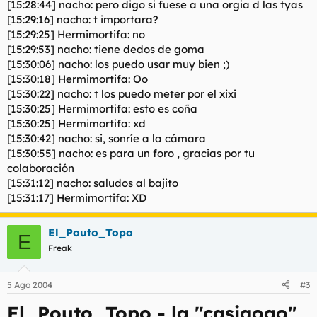
[15:28:44] nacho: pero digo si fuese a una orgia d las tyas
[15:29:16] nacho: t importara?
[15:29:25] Hermimortifa: no
[15:29:53] nacho: tiene dedos de goma
[15:30:06] nacho: los puedo usar muy bien ;)
[15:30:18] Hermimortifa: Oo
[15:30:22] nacho: t los puedo meter por el xixi
[15:30:25] Hermimortifa: esto es coña
[15:30:25] Hermimortifa: xd
[15:30:42] nacho: si, sonríe a la cámara
[15:30:55] nacho: es para un foro , gracias por tu
colaboración
[15:31:12] nacho: saludos al bajito
[15:31:17] Hermimortifa: XD
El_Pouto_Topo
E
Freak
5 Ago 2004
#3
El_Pouto_Topo - la "casigogo"