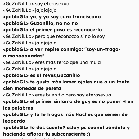
<GuZaNiLLo> soy eterosexual
<GuZaNiLLo> jajajajaja
<pabloGL> ya, y yo soy cura franciscano
<pabloGL> Guzanillo, no no no
<pabloGL> el primer paso es reconocerlo
<GuZaNiLLo> pero que reconozco si no lo soy
<GuZaNiLLo> jajajajaja
<pabloGL> a ver, repite conmigo: "soy-un-traga-
almohaaaaadas"
<GuZaNiLLo> eres mas terco que una mula
<GuZaNiLLo> jajajajaja
<pabloGL> es al revés,Guzanillo
<pabloGL> te gusta más lamer ojales que a un tonto
cien monedas de peseta
<GuZaNiLLo> eres buen tio pero soy eterosexual
<pabloGL> el primer síntoma de gay es no poner H en
las palabras
<pabloGL> y tú te tragas más Haches que semen de
leopardo
<pabloGL> te das cuenta? estoy psicoanalizándote y
haciendo aflorar tu subconsciente :)