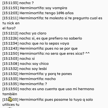
[15:11:33] nacho: ?
[15:11:55] Hermimortifa: soy vampira
[15:12:03] Hermimortifa: tengo 1696 años
[15:12:11] Hermimortifa: te molesta si te pregunto cual es
tu nick en
el foro?
[15:12:12] nacho: ya claro
[15:12:26] nacho: sí, es que prefiero no saberlo
[15:12:34] nacho: que no lo sepas vaya
[15:12:43] Hermimortifa: pues no se por que
[15:12:50] Hermimortifa: no sera que eres xica? ^^
[15:13:03] nacho: si
[15:13:08] nacho: soy chica
[15:13:32] nacho: soy lesbi
[15:13:32] Hermimortifa: y porq te pones
[15:13:33] Hermimortifa: nacho
[15:13:35] Hermimortifa: ?
[15:13:50] nacho: es una cuenta que usa mi hermano
también
[15
03] Hermimortifa: pues pasame la tuya q solo
utilices tu