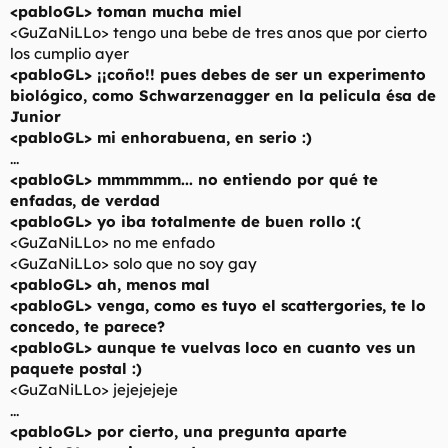
<pabloGL> toman mucha miel
<GuZaNiLLo> tengo una bebe de tres anos que por cierto
los cumplio ayer
<pabloGL> ¡¡coño!! pues debes de ser un experimento
biológico, como Schwarzenagger en la pelicula ésa de
Junior
<pabloGL> mi enhorabuena, en serio :)
...
<pabloGL> mmmmmm... no entiendo por qué te
enfadas, de verdad
<pabloGL> yo iba totalmente de buen rollo :(
<GuZaNiLLo> no me enfado
<GuZaNiLLo> solo que no soy gay
<pabloGL> ah, menos mal
<pabloGL> venga, como es tuyo el scattergories, te lo
concedo, te parece?
<pabloGL> aunque te vuelvas loco en cuanto ves un
paquete postal :)
<GuZaNiLLo> jejejejeje
...
<pabloGL> por cierto, una pregunta aparte