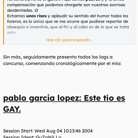
compensación que podemos otorgarle son nuestras sonrisas
desdentadas. :D
Echarnos
unas risas
y aplaudir su sentido del humor todos los
foreros, es lo único que se me ocurre que pudiese reportar de
obsequio o incentivo, que al fin y al cabo es de lo que se trata
esto.
Haz clic para expandir...
Si acaso, como ya se hizo en otra ocasión, concederemos
al
ganador
el
rango de libre elección
que desee, y le podríamos
Sin más, seguidamente presento todos los logs a
hacer moderador del Subforo Gastronómico. Que aquí somos
concurso, comenzando cronológicamente por el mío:
cutres, pero cutres cutres.
Y ojo que lo del Subforo Gastronómico es de coña...
pablo garcia lopez: Este tío es
GAY.
Session Start: Wed Aug 04 10:13:46 2004
Session Ident: GuZaNiLLo