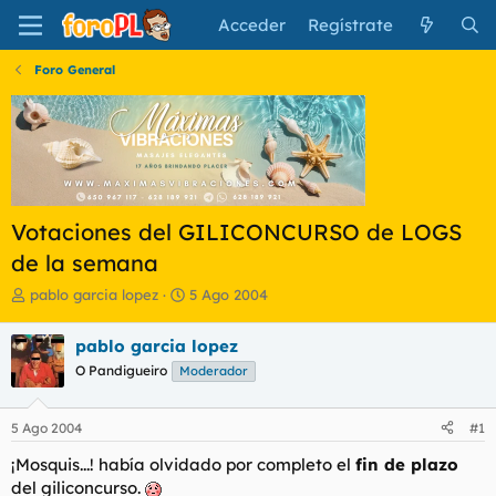
Acceder
Regístrate
Foro General
Votaciones del GILICONCURSO de LOGS
de la semana
I
F
pablo garcia lopez
5 Ago 2004
n
e
i
c
pablo garcia lopez
c
h
O Pandigueiro
Moderador
i
a
a
d
d
e
5 Ago 2004
#1
o
i
r
n
¡Mosquis...! había olvidado por completo el
fin de plazo
d
i
del giliconcurso.
e
c