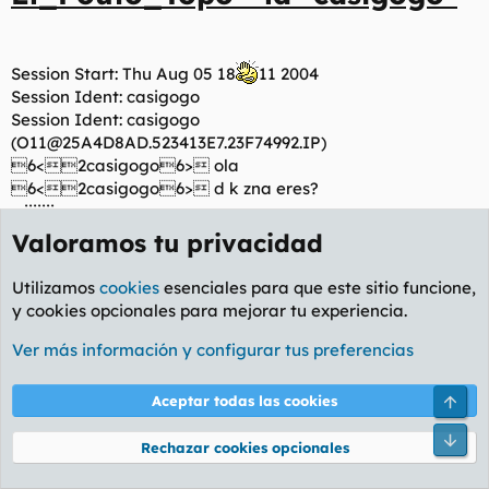
Session Start: Thu Aug 05 18
11 2004
Session Ident: casigogo
Session Ident: casigogo
(
O11@25A4D8AD.523413E7.23F74992.IP
)
6<2casigogo6> ola
6<2casigogo6> d k zna eres?
> jijiiji
> de Pajarillos
Valoramos tu privacidad
> y tu?
6<2casigogo6> jiji ?
Utilizamos
cookies
esenciales para que este sitio funcione,
> ?¿
y cookies opcionales para mejorar tu experiencia.
> que?
6<2casigogo6> d la plaza san juan
Ver más información y configurar tus preferencias
6<2casigogo6> te apetece dar una vuelta
> no, no
Arri
Aceptar todas las cookies
> no te conozco
> podrias ser un pajero o uno de esos que juegan al rol
Pie
Rechazar cookies opcionales
> me da miedito
6<2casigogo6> k si te apetecia k nos