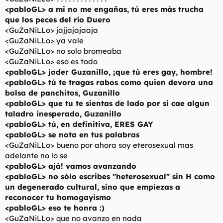
<pabloGL> a mi no me engañas, tú eres más trucha
que los peces del río Duero
<GuZaNiLLo> jajjajajaaja
<GuZaNiLLo> ya vale
<GuZaNiLLo> no solo bromeaba
<GuZaNiLLo> eso es todo
<pabloGL> joder Guzanillo, ¡que tú eres gay, hombre!
<pabloGL> tú te tragas rabos como quien devora una
bolsa de panchitos, Guzanillo
<pabloGL> que tu te sientas de lado por si cae algun
taladro inesperado, Guzanillo
<pabloGL> tú, en definitiva, ERES GAY
<pabloGL> se nota en tus palabras
<GuZaNiLLo> bueno por ahora soy eterosexual mas
adelante no lo se
<pabloGL> ajá! vamos avanzando
<pabloGL> no sólo escribes "heterosexual" sin H como
un degenerado cultural, sino que empiezas a
reconocer tu homogayismo
<pabloGL> eso te honra :)
<GuZaNiLLo> que no avanzo en nada