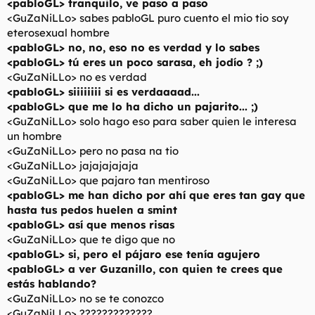
<pabloGL> tranquilo, ve paso a paso
<GuZaNiLLo> sabes pabloGL puro cuento el mio tio soy
eterosexual hombre
<pabloGL> no, no, eso no es verdad y lo sabes
<pabloGL> tú eres un poco sarasa, eh jodío ? ;)
<GuZaNiLLo> no es verdad
<pabloGL> siiiiiiii si es verdaaaad...
<pabloGL> que me lo ha dicho un pajarito... ;)
<GuZaNiLLo> solo hago eso para saber quien le interesa
un hombre
<GuZaNiLLo> pero no pasa na tio
<GuZaNiLLo> jajajajajaja
<GuZaNiLLo> que pajaro tan mentiroso
<pabloGL> me han dicho por ahí que eres tan gay que
hasta tus pedos huelen a smint
<pabloGL> así que menos risas
<GuZaNiLLo> que te digo que no
<pabloGL> si, pero el pájaro ese tenía agujero
<pabloGL> a ver Guzanillo, con quien te crees que
estás hablando?
<GuZaNiLLo> no se te conozco
<GuZaNiLLo> ?????????????