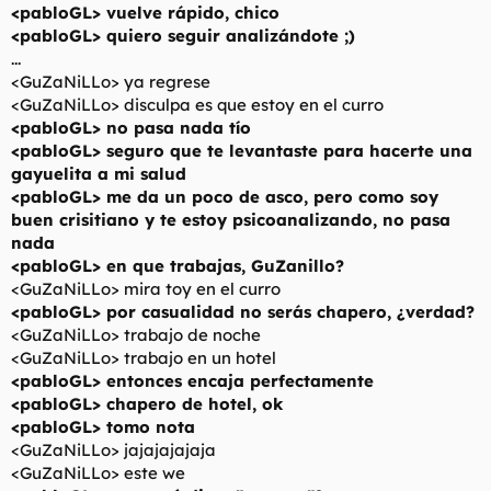
<pabloGL> vuelve rápido, chico
<pabloGL> quiero seguir analizándote ;)
...
<GuZaNiLLo> ya regrese
<GuZaNiLLo> disculpa es que estoy en el curro
<pabloGL> no pasa nada tío
<pabloGL> seguro que te levantaste para hacerte una
gayuelita a mi salud
<pabloGL> me da un poco de asco, pero como soy
buen crisitiano y te estoy psicoanalizando, no pasa
nada
<pabloGL> en que trabajas, GuZanillo?
<GuZaNiLLo> mira toy en el curro
<pabloGL> por casualidad no serás chapero, ¿verdad?
<GuZaNiLLo> trabajo de noche
<GuZaNiLLo> trabajo en un hotel
<pabloGL> entonces encaja perfectamente
<pabloGL> chapero de hotel, ok
<pabloGL> tomo nota
<GuZaNiLLo> jajajajajaja
<GuZaNiLLo> este we