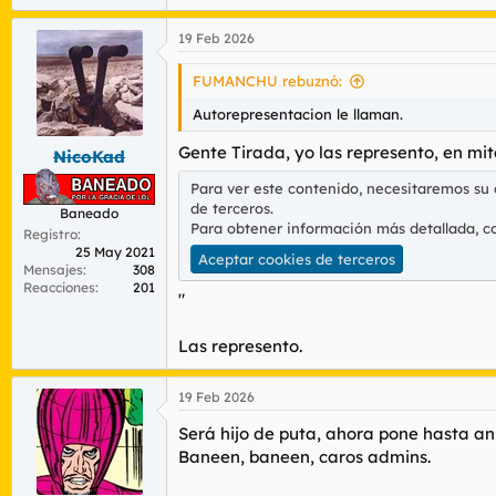
e
a
19 Feb 2026
c
c
i
FUMANCHU rebuznó:
o
n
Autorepresentacion le llaman.
e
s
Gente Tirada, yo las represento, en mi
NicoKad
:
Para ver este contenido, necesitaremos su
de terceros.
Baneado
Para obtener información más detallada, c
Registro
25 May 2021
Aceptar cookies de terceros
Mensajes
308
Reacciones
201
"
Las represento.
19 Feb 2026
Será hijo de puta, ahora pone hasta an
Baneen, baneen, caros admins.