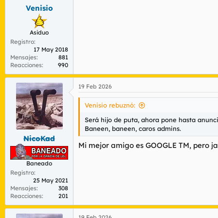
Venisio
Asiduo
Registro
17 May 2018
Mensajes
881
Reacciones
990
19 Feb 2026
Venisio rebuznó:
Será hijo de puta, ahora pone hasta anunci
Baneen, baneen, caros admins.
NicoKad
Mi mejor amigo es GOOGLE TM, pero jam
Baneado
Registro
25 May 2021
Mensajes
308
Reacciones
201
19 Feb 2026