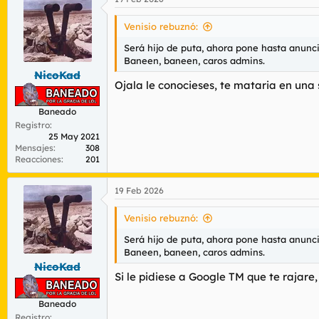
Venisio rebuznó:
Será hijo de puta, ahora pone hasta anunci
Baneen, baneen, caros admins.
NicoKad
Ojala le conocieses, te mataria en una 
Baneado
Registro
25 May 2021
Mensajes
308
Reacciones
201
19 Feb 2026
Venisio rebuznó:
Será hijo de puta, ahora pone hasta anunci
Baneen, baneen, caros admins.
NicoKad
Si le pidiese a Google TM que te rajare
Baneado
Registro