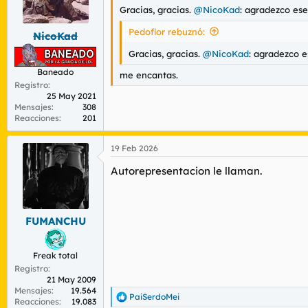
n
Gracias, gracias.
@NicoKad
: agradezco ese
e
s
Pedoflor rebuznó:
NicoKad
:
Gracias, gracias.
@NicoKad
: agradezco 
Baneado
me encantas.
Registro
25 May 2021
Mensajes
308
Reacciones
201
19 Feb 2026
Autorepresentacion le llaman.
FUMANCHU
Freak total
Registro
21 May 2009
Mensajes
19.564
PaiSerdoMei
R
Reacciones
19.083