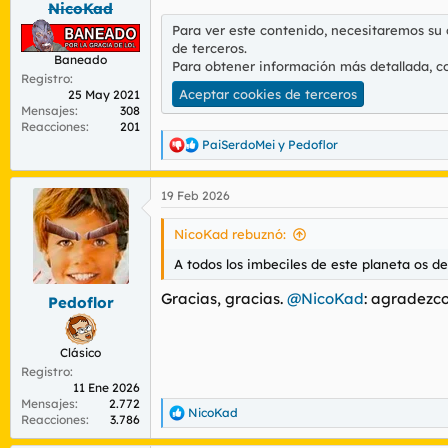
NicoKad
r
n
d
i
Para ver este contenido, necesitaremos su
e
c
de terceros.
Baneado
l
i
Para obtener información más detallada, c
t
o
Registro
Aceptar cookies de terceros
25 May 2021
e
Mensajes
308
m
Reacciones
201
a
PaiSerdoMei
y
Pedoflor
R
e
a
19 Feb 2026
c
c
i
NicoKad rebuznó:
o
n
A todos los imbeciles de este planeta os de
e
s
Gracias, gracias.
@NicoKad
: agradezco
Pedoflor
:
Clásico
Registro
11 Ene 2026
Mensajes
2.772
NicoKad
R
Reacciones
3.786
e