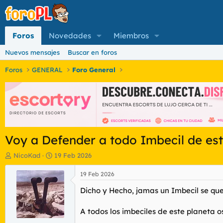
Foros
Novedades
Miembros
Nuevos mensajes
Buscar en foros
Foros
GENERAL
Foro General
Voy a Defender a todo Imbecil de est
I
F
NicoKad
19 Feb 2026
n
e
i
c
19 Feb 2026
c
h
Dicho y Hecho, jamas un Imbecil se que
i
a
a
d
d
e
A todos los imbeciles de este planeta o
o
i