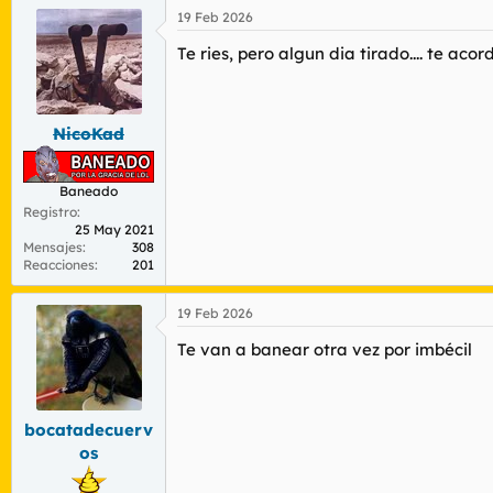
a
19 Feb 2026
c
c
Te ries, pero algun dia tirado.... te acord
i
o
n
e
s
NicoKad
:
Baneado
Registro
25 May 2021
Mensajes
308
Reacciones
201
19 Feb 2026
Te van a banear otra vez por imbécil
bocatadecuerv
os