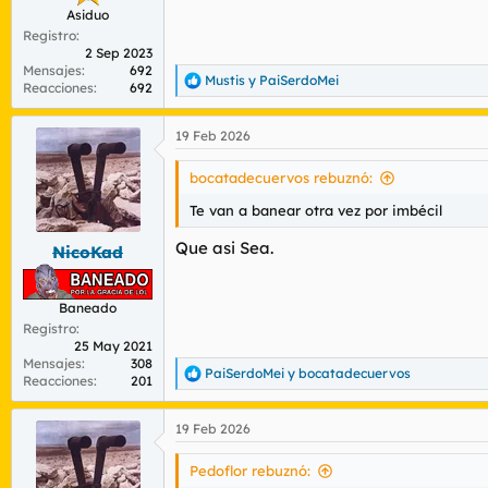
Asiduo
Registro
2 Sep 2023
Mensajes
692
Mustis
y
PaiSerdoMei
R
Reacciones
692
e
a
19 Feb 2026
c
c
i
bocatadecuervos rebuznó:
o
n
Te van a banear otra vez por imbécil
e
s
Que asi Sea.
NicoKad
:
Baneado
Registro
25 May 2021
Mensajes
308
PaiSerdoMei
y
bocatadecuervos
R
Reacciones
201
e
a
19 Feb 2026
c
c
i
Pedoflor rebuznó:
o