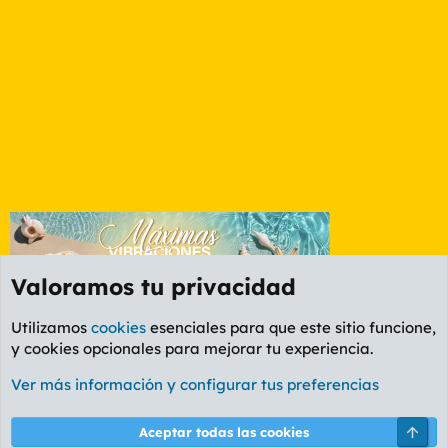
Valoramos tu privacidad
Utilizamos
cookies
esenciales para que este sitio funcione,
y cookies opcionales para mejorar tu experiencia.
Foro General
Ver más información y configurar tus preferencias
Cookies
PL OLDSTYLE AMARILLO
Cambiar fuente
Español (ES)
Arri
Aceptar todas las cookies
Contáctanos
Términos y reglas
Política de privacidad
Ayuda