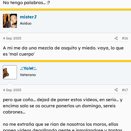
No tengo palabras... :?
misterJ
Asiduo
4 Sep 2005
#16
A mi me da una mezcla de asquito y miedo. vaya, lo que
es 'mal cuerpo'
.::YoW::.
Veterano
4 Sep 2005
#17
pero que coño... dejad de poner estos videos, en serio... y
encima solo se os ocurre ponerlos un domingo, sereis
cabrones...
no me extraña que se rian de nosotros los moros, ellos
ponen videos degollando gente e inmolandose y tantas