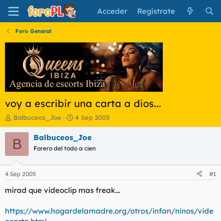
Acceder
Regístrate
Foro General
voy a escribir una carta a dios...
I
F
Balbuceos_Joe
4 Sep 2005
n
e
i
c
Balbuceos_Joe
B
c
h
Forero del todo a cien
i
a
a
d
d
e
4 Sep 2005
#1
o
i
r
n
mirad que videoclip mas freak...
d
i
e
c
https://www.hogardelamadre.org/otros/infan/ninos/vide
l
i