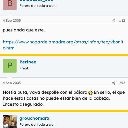
B
Forero del todo a cien
4 Sep 2005
#12
pues anda que este...
https://www.hogardelamadre.org/otros/infan/teo/vbonit
o.htm
Perineo
P
Freak
4 Sep 2005
#13
Hostia puta, vaya despolle con el pájaro
En serio, el que
hace estas cosas no puede estar bien de la cabeza.
Incesto asegurado.
grouchomarx
Forero del todo a cien