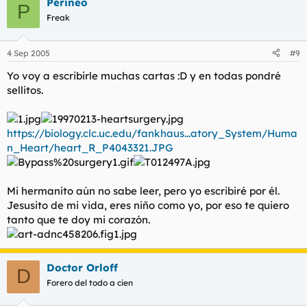
Perineo
P
Freak
4 Sep 2005
#9
Yo voy a escribirle muchas cartas :D y en todas pondré
sellitos.
https://biology.clc.uc.edu/fankhaus...atory_System/Huma
n_Heart/heart_R_P4043321.JPG
Mi hermanito aún no sabe leer, pero yo escribiré por él.
Jesusito de mi vida, eres niño como yo, por eso te quiero
tanto que te doy mi corazón.
Doctor Orloff
D
Forero del todo a cien