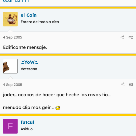
ocarta.html
t
o
e
m
el Caín
a
Forero del todo a cien
4 Sep 2005
#2
Edificante mensaje.
.::YoW::.
Veterano
4 Sep 2005
#3
joder... acabas de hacer que heche las ravas tio...
menudo clip mas gein...
futcul
F
Asiduo