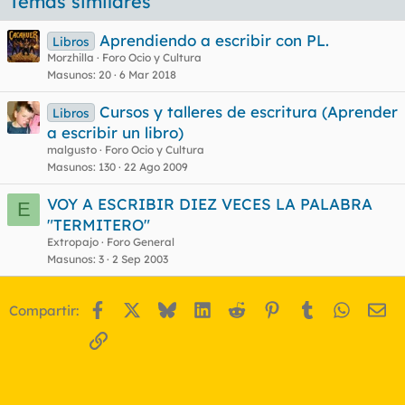
Temas similares
Aprendiendo a escribir con PL.
Libros
Morzhilla
Foro Ocio y Cultura
Masunos
20
6 Mar 2018
Cursos y talleres de escritura (Aprender
Libros
a escribir un libro)
malgusto
Foro Ocio y Cultura
Masunos
130
22 Ago 2009
VOY A ESCRIBIR DIEZ VECES LA PALABRA
E
"TERMITERO"
Extropajo
Foro General
Masunos
3
2 Sep 2003
Facebook
X
Bluesky
LinkedIn
Reddit
Pinterest
Tumblr
WhatsA
Em
Compartir:
Enlace