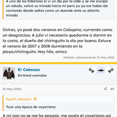
A uno de los follarores lo vi un día por la calle y se me escapó
un saludo, volvió su mirada hacia mí pero yo ya me había ido
corriendo dando saltos como un duende ante su atónita
mirada
Ostras, yo pasé dos veranos en Cabopino, currando como
un desgraciao. A julio vi necesario quedarme a dormir en
la costa, el dueño del chiringuito lo dio por bueno. Estuve
el verano de 2007 y 2008 durmiendo en la
playa/chiringuito. Hay hilo, amics.
Editado cobardemente:
31 May 2020
El Cabezas
Ed Wood wannabe
31 May 2020
#5
Apofis rebuznó:
Tuve una época de voyerismo
A mí aún no se me ha pasado, me gusta el voyerismo así