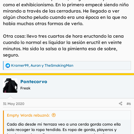
como el exhibicionismo. En lo primero empecé siendo niño
mirando a través de las cerraduras. He llegado a ver
algún chocho peludo cuando era una época en la que no
había muchas otras formas de verlo.
Otra cosa: llevo tres cuartos de hora eructando la cena
cuando lo normal es liquidar la sesión eructil en veinte
minutos. Ha sido la salsa a la pimienta esa de sobre,
seguro.
Kramer99
,
Auron
y
TheSmokingMan
R
e
a
Pontecorvo
c
c
Freak
i
o
n
31 May 2020
#6
e
s
Empty Words rebuznó:
:
Cada día desde mi terraza veo a una cerda gorda como ella
sola recoger la ropa tendida. Es ropa de gorda, playeros y