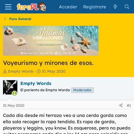
Acceder
Regístrate
Foro General
Voyeurismo y mirones de esos.
I
F
Empty Words
31 May 2020
n
e
i
c
Empty Words
c
h
El pariento de Empta Worda
Moderador
i
a
a
d
d
e
31 May 2020
#1
o
i
r
n
Cada día desde mi terraza veo a una cerda gorda como
d
i
ella sola recoger la ropa tendida. Es ropa de gorda,
e
c
playeros y leggins, you know. Es asquerosa, pero no puedo
l
i