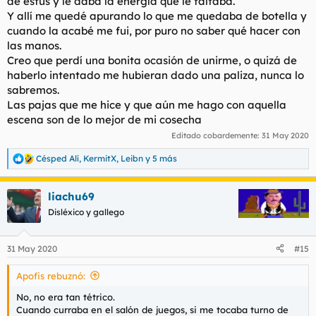
de estus y le daba la energía que le faltaba.
Y allí me quedé apurando lo que me quedaba de botella y
cuando la acabé me fui, por puro no saber qué hacer con
las manos.
Creo que perdí una bonita ocasión de unirme, o quizá de
haberlo intentado me hubieran dado una paliza, nunca lo
sabremos.
Las pajas que me hice y que aún me hago con aquella
escena son de lo mejor de mi cosecha
Editado cobardemente:
31 May 2020
Césped Alí
,
KermitX
,
Leibn
y 5 más
R
e
a
liachu69
c
c
Disléxico y gallego
i
o
n
31 May 2020
#15
e
s
Apofis rebuznó:
:
No, no era tan tétrico.
Cuando curraba en el salón de juegos, si me tocaba turno de