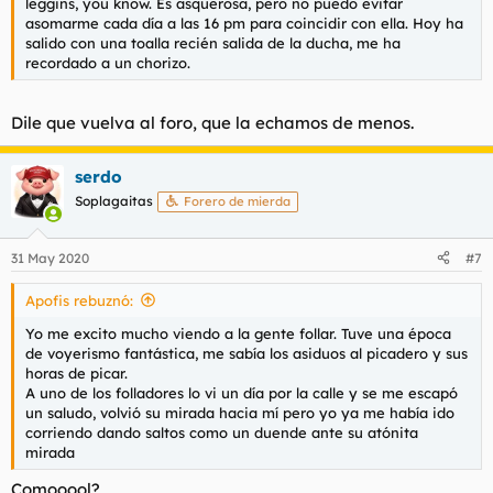
leggins, you know. Es asquerosa, pero no puedo evitar
asomarme cada día a las 16 pm para coincidir con ella. Hoy ha
salido con una toalla recién salida de la ducha, me ha
recordado a un chorizo.
Dile que vuelva al foro, que la echamos de menos.
serdo
Soplagaitas
Forero de mierda
31 May 2020
#7
Apofis rebuznó:
Yo me excito mucho viendo a la gente follar. Tuve una época
de voyerismo fantástica, me sabía los asiduos al picadero y sus
horas de picar.
A uno de los folladores lo vi un día por la calle y se me escapó
un saludo, volvió su mirada hacia mí pero yo ya me había ido
corriendo dando saltos como un duende ante su atónita
mirada
Comooool?