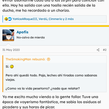
evitar asomarme cada día a las 16 pm para coincidir con
t
o
ella. Hoy ha salido con una toalla recién salida de la
e
ducha, me ha recordado a un chorizo.
m
a
YoHiceARoqueIII
,
Verdú
,
Cimmerio
y 2 más
R
e
a
Apofis
c
c
No-calvo de mierda
i
o
n
31 May 2020
#2
e
s
TheSmokingMan rebuznó:
:
Sí.
Pero ahí quedó todo. Paja, leches ahí tiradas como sabanas
viejas.
¿Como va la vida pesetorro? ¿nada que relatar?
Yo me excito mucho viendo a la gente follar. Tuve una
época de voyerismo fantástica, me sabía los asiduos al
picadero y sus horas de picar.