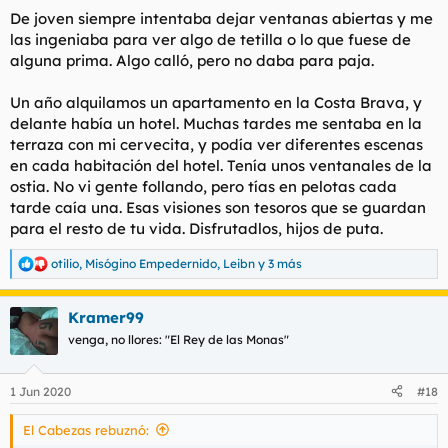
De joven siempre intentaba dejar ventanas abiertas y me
las ingeniaba para ver algo de tetilla o lo que fuese de
alguna prima. Algo calló, pero no daba para paja.
Un año alquilamos un apartamento en la Costa Brava, y
delante había un hotel. Muchas tardes me sentaba en la
terraza con mi cervecita, y podía ver diferentes escenas
en cada habitación del hotel. Tenía unos ventanales de la
ostia. No vi gente follando, pero tías en pelotas cada
tarde caía una. Esas visiones son tesoros que se guardan
para el resto de tu vida. Disfrutadlos, hijos de puta.
otilio
,
Misógino Empedernido
,
Leibn
y 3 más
R
e
a
Kramer99
c
c
venga, no llores: "El Rey de las Monas"
i
o
n
1 Jun 2020
#18
e
s
El Cabezas rebuznó:
: