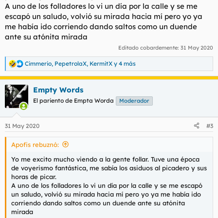
A uno de los folladores lo vi un día por la calle y se me
escapó un saludo, volvió su mirada hacia mí pero yo ya
me había ido corriendo dando saltos como un duende
ante su atónita mirada
Editado cobardemente:
31 May 2020
Cimmerio
,
PepetrolaX
,
KermitX
y 4 más
R
e
a
Empty Words
c
c
El pariento de Empta Worda
Moderador
i
o
n
31 May 2020
#3
e
s
Apofis rebuznó:
:
Yo me excito mucho viendo a la gente follar. Tuve una época
de voyerismo fantástica, me sabía los asiduos al picadero y sus
horas de picar.
A uno de los folladores lo vi un día por la calle y se me escapó
un saludo, volvió su mirada hacia mí pero yo ya me había ido
corriendo dando saltos como un duende ante su atónita
mirada