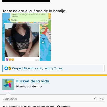
Tonto no era el cuñado de la hamija:
Césped Alí
,
untroncho
,
Leibn
y 2 más
R
e
a
Fucked de la vida
c
c
Muerto por dentro
i
o
n
1 Jun 2020
#19
e
s
Me cago en tu puta madre ya, Kramer.