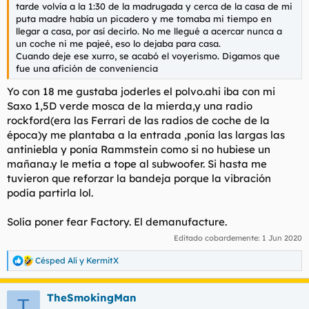
tarde volvía a la 1:30 de la madrugada y cerca de la casa de mi
puta madre había un picadero y me tomaba mi tiempo en
llegar a casa, por así decirlo. No me llegué a acercar nunca a
un coche ni me pajeé, eso lo dejaba para casa.
Cuando deje ese xurro, se acabó el voyerismo. Digamos que
fue una afición de conveniencia
Yo con 18 me gustaba joderles el polvo.ahi iba con mi
Saxo 1,5D verde mosca de la mierda,y una radio
rockford(era las Ferrari de las radios de coche de la
época)y me plantaba a la entrada ,ponía las largas las
antiniebla y ponía Rammstein como si no hubiese un
mañana.y le metía a tope al subwoofer. Si hasta me
tuvieron que reforzar la bandeja porque la vibración
podía partirla lol.
Solía poner fear Factory. El demanufacture.
Editado cobardemente:
1 Jun 2020
Césped Alí
y
KermitX
R
e
a
TheSmokingMan
c
T
c