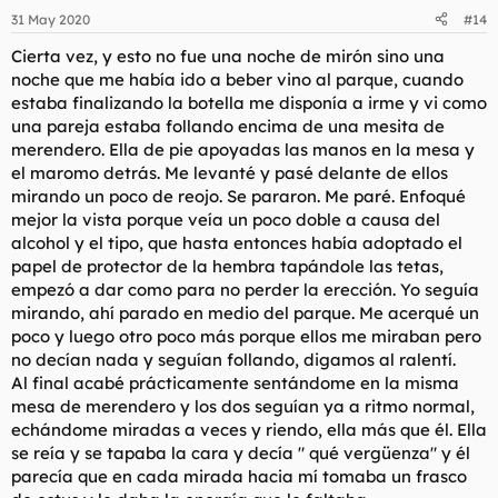
31 May 2020
#14
Cierta vez, y esto no fue una noche de mirón sino una
noche que me había ido a beber vino al parque, cuando
estaba finalizando la botella me disponía a irme y vi como
una pareja estaba follando encima de una mesita de
merendero. Ella de pie apoyadas las manos en la mesa y
el maromo detrás. Me levanté y pasé delante de ellos
mirando un poco de reojo. Se pararon. Me paré. Enfoqué
mejor la vista porque veía un poco doble a causa del
alcohol y el tipo, que hasta entonces había adoptado el
papel de protector de la hembra tapándole las tetas,
empezó a dar como para no perder la erección. Yo seguía
mirando, ahí parado en medio del parque. Me acerqué un
poco y luego otro poco más porque ellos me miraban pero
no decían nada y seguían follando, digamos al ralentí.
Al final acabé prácticamente sentándome en la misma
mesa de merendero y los dos seguían ya a ritmo normal,
echándome miradas a veces y riendo, ella más que él. Ella
se reía y se tapaba la cara y decía " qué vergüenza" y él
parecía que en cada mirada hacia mí tomaba un frasco