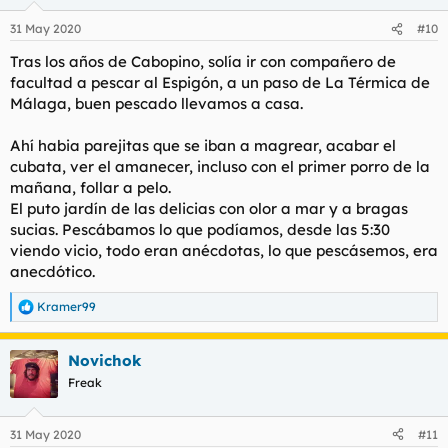
31 May 2020
#10
Tras los años de Cabopino, solía ir con compañero de
facultad a pescar al Espigón, a un paso de La Térmica de
Málaga, buen pescado llevamos a casa.
Ahí habia parejitas que se iban a magrear, acabar el
cubata, ver el amanecer, incluso con el primer porro de la
mañana, follar a pelo.
El puto jardín de las delicias con olor a mar y a bragas
sucias. Pescábamos lo que podíamos, desde las 5:30
viendo vicio, todo eran anécdotas, lo que pescásemos, era
anecdótico.
Kramer99
R
e
a
Novichok
c
c
Freak
i
o
n
31 May 2020
#11
e