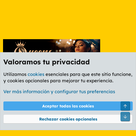
Valoramos tu privacidad
Utilizamos
cookies
esenciales para que este sitio funcione,
y cookies opcionales para mejorar tu experiencia.
Foro General
Ver más información y configurar tus preferencias
Cookies
PL OLDSTYLE AMARILLO
Cambiar fuente
Español (ES)
Arri
Aceptar todas las cookies
Contáctanos
Términos y reglas
Política de privacidad
Ayuda
R
Pie
S
Rechazar cookies opcionales
S
®
Community platform by XenForo
© 2010-2026 XenForo Ltd.