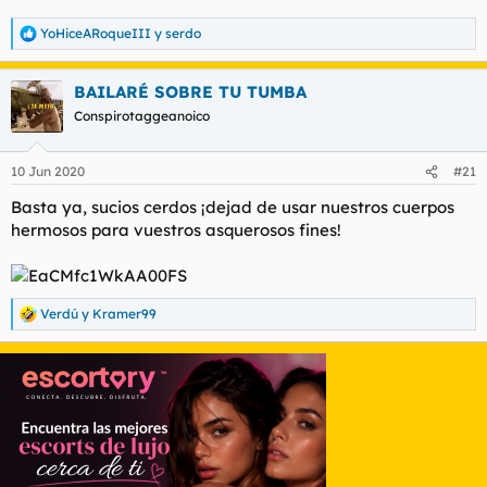
YoHiceARoqueIII
y
serdo
R
e
a
BAILARÉ SOBRE TU TUMBA
c
c
Conspirotaggeanoico
i
o
n
10 Jun 2020
#21
e
s
Basta ya, sucios cerdos ¡dejad de usar nuestros cuerpos
:
hermosos para vuestros asquerosos fines!
Verdú
y
Kramer99
R
e
a
c
c
i
o
n
e
s