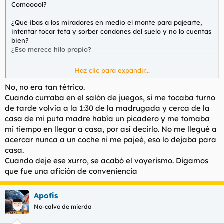
Comooool?
¿Que ibas a los miradores en medio el monte para pajearte,
intentar tocar teta y sorber condones del suelo y no lo cuentas
bien?
¿Eso merece hilo propio?
Haz clic para expandir...
Edit. Métete ahora con
@Cenobita
, calvo cabrón.
No, no era tan tétrico.
Cuando curraba en el salón de juegos, si me tocaba turno
de tarde volvía a la 1:30 de la madrugada y cerca de la
casa de mi puta madre había un picadero y me tomaba
mi tiempo en llegar a casa, por así decirlo. No me llegué a
acercar nunca a un coche ni me pajeé, eso lo dejaba para
casa.
Cuando deje ese xurro, se acabó el voyerismo. Digamos
que fue una afición de conveniencia
Apofis
No-calvo de mierda