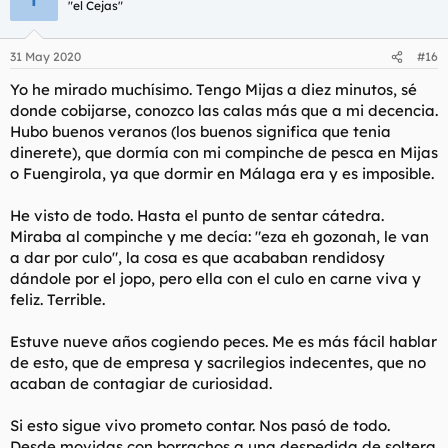
"el Cejas"
i
o
n
31 May 2020
#16
e
s
Yo he mirado muchísimo. Tengo Mijas a diez minutos, sé
:
donde cobijarse, conozco las calas más que a mi decencia.
Hubo buenos veranos (los buenos significa que tenia
dinerete), que dormía con mi compinche de pesca en Mijas
o Fuengirola, ya que dormir en Málaga era y es imposible.
He visto de todo. Hasta el punto de sentar cátedra.
Miraba al compinche y me decía: "eza eh gozonah, le van
a dar por culo", la cosa es que acababan rendidosy
dándole por el jopo, pero ella con el culo en carne viva y
feliz. Terrible.
Estuve nueve años cogiendo peces. Me es más fácil hablar
de esto, que de empresa y sacrilegios indecentes, que no
acaban de contagiar de curiosidad.
Si esto sigue vivo prometo contar. Nos pasó de todo.
Desde movidas con borrachos a una despedida de soltera