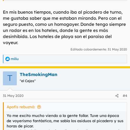
En mis buenos tiempos, cuando iba al picadero de turno,
me gustaba saber que me estaban mirando. Pero con el
seguro puesto, como un homogayer. Donde tengo siempre
un radar es en los hoteles, donde la gente es más
desinhibida. Los hoteles de playa son el paraíso del
voyeur.
Editado cobardemente:
31 May 2020
miliu
R
e
a
TheSmokingMan
c
T
c
"el Cejas"
i
o
n
31 May 2020
#4
e
s
Apofis rebuznó:
:
Yo me excito mucho viendo a la gente follar. Tuve una época
de voyerismo fantástica, me sabía los asiduos al picadero y sus
horas de picar.