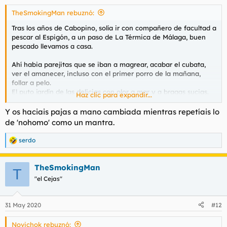
s
TheSmokingMan rebuznó:
:
Tras los años de Cabopino, solía ir con compañero de facultad a
pescar al Espigón, a un paso de La Térmica de Málaga, buen
pescado llevamos a casa.
Ahí habia parejitas que se iban a magrear, acabar el cubata,
ver el amanecer, incluso con el primer porro de la mañana,
follar a pelo.
El puto jardín de las delicias con olor a mar y a bragas sucias.
Haz clic para expandir...
Pescábamos lo que podíamos, desde las 5:30 viendo vicio, todo
eran anécdotas, lo que pescásemos, era anecdótico.
Y os haciais pajas a mano cambiada mientras repetíais lo
de 'nohomo' como un mantra.
serdo
R
e
a
TheSmokingMan
c
T
c
"el Cejas"
i
o
n
31 May 2020
#12
e
s
Novichok rebuznó:
: