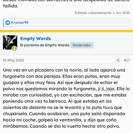
fallida.
Editado cobardemente:
1 Jun 2020
Kramer99
R
e
a
Empty Words
c
c
El pariento de Empta Worda
Moderador
i
o
n
31 May 2020
#17
e
s
Una vez en un picadero con la novia, al lado aparcó una
:
furgoneta con dos parejas. Ellas eran putas, eran muy
guapas y ellos muy feos. Así que después de echar el
polvo nos quedamos mirando la furgoneta, ji ji, jaja. Ella lo
miraba con curiosidad, yo con excitación, que me estaba
poniendo otra vez to berraco. Al que estaba en los
asientos de delante no se le levantó y la puta tuvo que
chupársela. Cuando acabaron, una puta salió disparada
hacía mi coche, golpeó la ventanilla, y dijo que coño
mirábamos. Cuando se dio la vuelta hecha otro polvo.