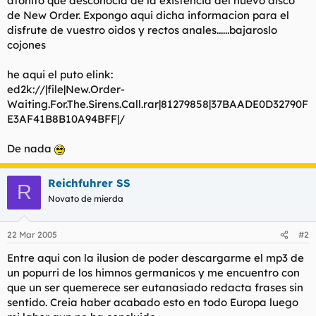
atonito que desconocia de la existencia del nuevo disco
t
o
de New Order. Expongo aqui dicha informacion para el
e
disfrute de vuestro oidos y rectos anales......bajaroslo
m
a
cojones
he aqui el puto elink:
ed2k://|file|New.Order-
Waiting.For.The.Sirens.Call.rar|81279858|37BAADE0D32790F
E3AF41B8B10A94BFF|/
De nada
Reichfuhrer SS
R
Novato de mierda
22 Mar 2005
#2
Entre aqui con la ilusion de poder descargarme el mp3 de
un popurri de los himnos germanicos y me encuentro con
que un ser quemerece ser eutanasiado redacta frases sin
sentido. Creia haber acabado esto en todo Europa luego