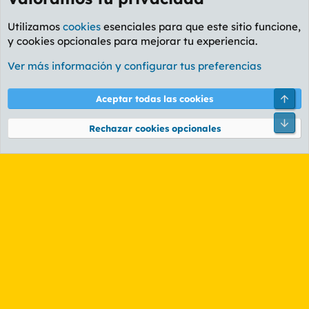
Utilizamos
cookies
esenciales para que este sitio funcione,
y cookies opcionales para mejorar tu experiencia.
Foro General
Ver más información y configurar tus preferencias
Cookies
PL OLDSTYLE AMARILLO
Cambiar fuente
Español (ES)
Arri
Aceptar todas las cookies
Contáctanos
Términos y reglas
Política de privacidad
Ayuda
R
Pie
S
Rechazar cookies opcionales
S
®
Community platform by XenForo
© 2010-2026 XenForo Ltd.