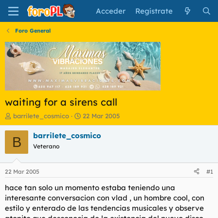
Acceder
Regístrate
Foro General
waiting for a sirens call
I
F
barrilete_cosmico
22 Mar 2005
n
e
i
c
barrilete_cosmico
B
c
h
Veterano
i
a
a
d
d
e
22 Mar 2005
#1
o
i
r
n
hace tan solo un momento estaba teniendo una
d
i
interesante conversacion con vlad , un hombre cool, con
e
c
estilo y enterado de las tendencias musicales y observe
l
i