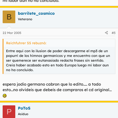
mi labor aun no ha concluido.
barrilete_cosmico
B
Veterano
22 Mar 2005
#3
Reichfuhrer SS rebuznó:
Entre aqui con la ilusion de poder descargarme el mp3 de un
popurri de los himnos germanicos y me encuentro con que un
ser quemerece ser eutanasiado redacta frases sin sentido.
Creia haber acabado esto en todo Europa luego mi labor aun
no ha concluido.
espera jodio germano cabron que lo edito..... a todo
esto...no olvideis que debeis de compraros el cd original...
PoToS
P
Asiduo