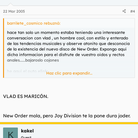
22 Mar 2005
#4
barrilete_cosmico rebuznó:
hace tan solo un momento estaba teniendo una interesante
conversacion con vlad , un hombre cool, con estilo y enterado
de las tendencias musicales y observe atonito que desconocia
de la existencia del nuevo disco de New Order. Expongo aqui
dicha informacion para el disfrute de vuestro oidos y rectos
anales......bajaroslo cojones
he aqui el puto elink:
Haz clic para expandir...
ed2k://|file|New.Order-
Waiting.For.The.Sirens.Call.rar|81279858|37BAADE0D32790FE3A
F41B8B10A94BFF|/
VLAD ES MARICÓN.
De nada
New Order mola, pero Joy Division te la pone dura joder.
kakel
K
Guest