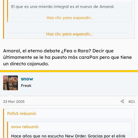
El que es una mierda integral es el nuevo de Amaral.
Ya listo en la mula.
Haz clic para expandir...
Amaral me pone cachondo, tiene un no se que que no se que
Haz clic para expandir...
mas.
Amaral, el eterno debate ¿Fea o Rara? Decir que
últimamente se le ha puesto más caraPan pero que tiene
un directo cojonudo.
snow
Freak
23 Mar 2005
#21
PoToS rebuznó:
snow rebuznó:
Hace años que no escucho New Order. Gracias por el elink