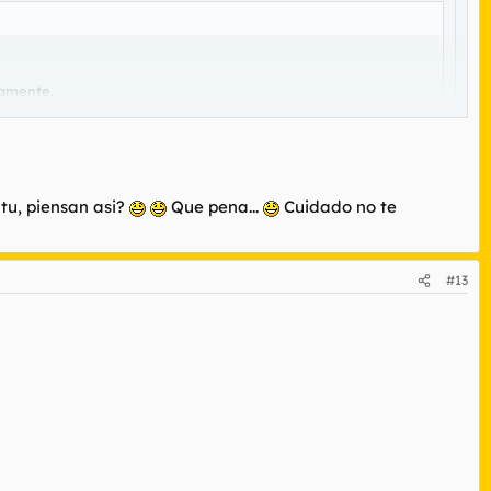
camente.
 tu, piensan asi?
Que pena...
Cuidado no te
es mi problema.
#13