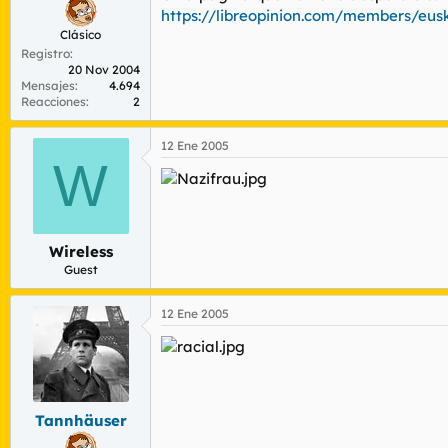
https://libreopinion.com/members/eusk
Clásico
Registro
20 Nov 2004
Mensajes
4.694
Reacciones
2
12 Ene 2005
W
Wireless
Guest
12 Ene 2005
Tannhäuser