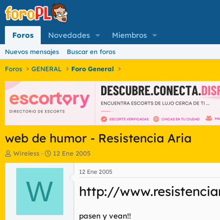
Foros
Novedades
Miembros
Nuevos mensajes
Buscar en foros
Foros
GENERAL
Foro General
web de humor - Resistencia Aria
I
F
Wireless
12 Ene 2005
n
e
i
c
12 Ene 2005
c
W
h
http://www.resistencia
i
a
a
d
d
e
o
i
pasen y vean!!