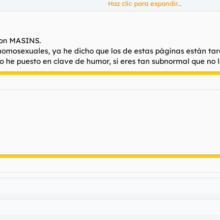
Haz clic para expandir...
herria/indice.html
Haz clic para expandir...
con MASINS.
... que coño va a pensar la mayoria asi...
 homosexuales, ya he dicho que los de estas páginas están tar
o he puesto en clave de humor, si eres tan subnormal que no lo