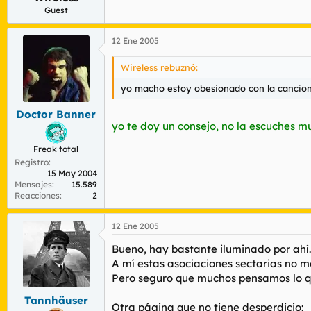
Guest
12 Ene 2005
Wireless rebuznó:
yo macho estoy obesionado con la cancion de
Doctor Banner
yo te doy un consejo, no la escuches mu
Freak total
Registro
15 May 2004
Mensajes
15.589
Reacciones
2
12 Ene 2005
Bueno, hay bastante iluminado por ahí.
A mí estas asociaciones sectarias no 
Pero seguro que muchos pensamos lo qu
Tannhäuser
Otra página que no tiene desperdicio: