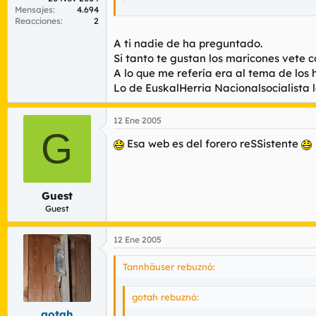
https://libreopinion.com/members/euskal
Mensajes
4.694
Reacciones
2
JUAS Otro humorista.
A ti nadie de ha preguntado.
Si tanto te gustan los maricones vete 
Habla por ti que se ve claro de que palo vas
A lo que me refería era al tema de los
Lo de EuskalHerria Nacionalsocialista l
12 Ene 2005
G
Esa web es del forero reSSistente
Guest
Guest
12 Ene 2005
Tannhäuser rebuznó:
gotah rebuznó:
gotah