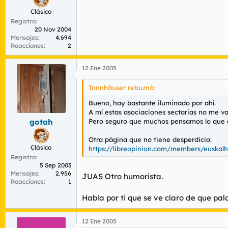
Clásico
Registro
20 Nov 2004
Mensajes
4.694
Reacciones
2
12 Ene 2005
Tannhäuser rebuznó:
Bueno, hay bastante iluminado por ahí.
A mí estas asociaciones sectarias no me v
Pero seguro que muchos pensamos lo que aq
gotah
Otra página que no tiene desperdicio:
Clásico
https://libreopinion.com/members/euskalh
Registro
5 Sep 2003
Mensajes
2.956
JUAS Otro humorista.
Reacciones
1
Habla por ti que se ve claro de que palo
12 Ene 2005