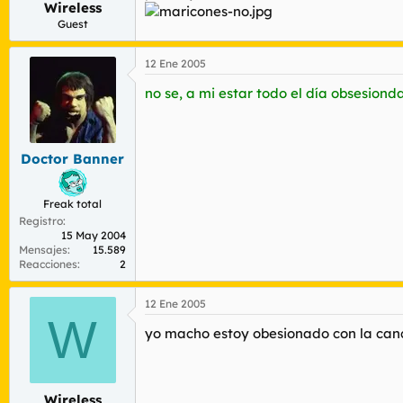
Wireless
r
n
d
i
Guest
e
c
l
i
12 Ene 2005
t
o
e
no se, a mi estar todo el día obsesion
m
a
Doctor Banner
Freak total
Registro
15 May 2004
Mensajes
15.589
Reacciones
2
12 Ene 2005
W
yo macho estoy obesionado con la cancion
Wireless