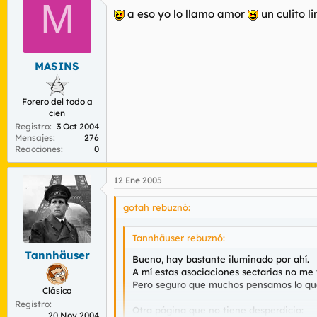
M
a eso yo lo llamo amor
un culito l
MASINS
Forero del todo a
cien
Registro
3 Oct 2004
Mensajes
276
Reacciones
0
12 Ene 2005
gotah rebuznó:
Tannhäuser rebuznó:
Tannhäuser
Bueno, hay bastante iluminado por ahí.
A mí estas asociaciones sectarias no me
Pero seguro que muchos pensamos lo que 
Clásico
Registro
Otra página que no tiene desperdicio:
20 Nov 2004