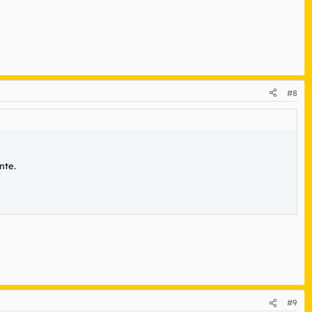
#8
nte.
#9