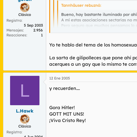
Tannhäuser rebuznó:
Bueno, hay bastante iluminado por ahí
Clásico
A mí estas asociaciones sectarias no 
Registro
Pero seguro que muchos pensamos lo qu
5 Sep 2003
Mensajes
2.956
Reacciones
1
Otra página que no tiene desperdicio:
https://libreopinion.com/members/eusk
Yo te hablo del tema de los homosexual
A ti nadie de ha preguntado.
JUAS Otro humorista.
La sarta de gilipolleces que pone ahi pa
Si tanto te gustan los maricones vete con
acerques a un gay que lo mismo te co
A lo que me refería era al tema de los hom
Habla por ti que se ve claro de que palo v
Lo de EuskalHerria Nacionalsocialista lo he
12 Ene 2005
L
y recuerden....
Gora Hitler!
L.Hawk
GOTT MIT UNS!
¡Viva Cristo Rey!
Clásico
Registro
4 Jun 2004