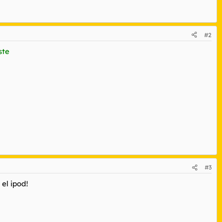
#2
ste
#3
el ipod!