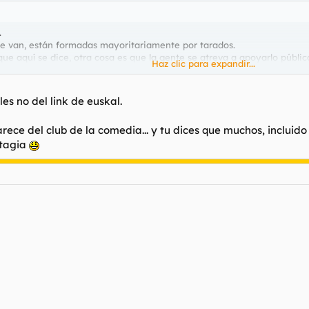
.
me van, están formadas mayoritariamente por tarados.
e aquí se dice, otra cosa es que la gente se atreva a apoyarlo públi
Haz clic para expandir...
Haz clic para expandir...
alherria/indice.html
Haz clic para expandir...
es no del link de euskal.
rece del club de la comedia... y tu dices que muchos, incluido
 MASINS.
ntagia
osexuales, ya he dicho que los de estas páginas están tarados.
as... que coño va a pensar la mayoria asi...
 puesto en clave de humor, si eres tan subnormal que no lo pillas, no 