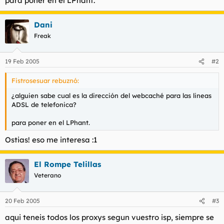
para poner en el LPhant.
t
o
e
m
Dani
a
Freak
19 Feb 2005
#2
Fistrosesuar rebuznó:
¿alguien sabe cual es la dirección del webcaché para las lineas
ADSL de telefonica?
para poner en el LPhant.
Ostias! eso me interesa :1
El Rompe Telillas
Veterano
20 Feb 2005
#3
aqui teneis todos los proxys segun vuestro isp, siempre se