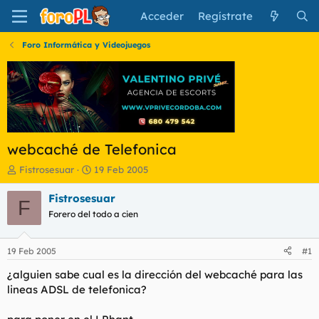
Acceder
Regístrate
Foro Informática y Videojuegos
webcaché de Telefonica
I
F
Fistrosesuar
19 Feb 2005
n
e
i
c
Fistrosesuar
F
c
h
Forero del todo a cien
i
a
a
d
d
e
19 Feb 2005
#1
o
i
r
n
¿alguien sabe cual es la dirección del webcaché para las
d
i
lineas ADSL de telefonica?
e
c
l
i