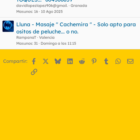
davidlopezlopez906@gmail.
Granada
Masunos
16
10 Ago 2025
Lluna - Masaje " Cachemira " - Solo apto para
ositos de peluche... o no.
RampanaT
Valencia
Masunos
31
Domingo a las 11:15
Facebook
X
Bluesky
LinkedIn
Reddit
Pinterest
Tumblr
WhatsA
Em
Compartir:
Enlace