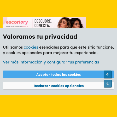
Valoramos tu privacidad
Utilizamos
cookies
esenciales para que este sitio funcione,
y cookies opcionales para mejorar tu experiencia.
Foro Informática y Videojuegos
Ver más información y configurar tus preferencias
Cookies
PL OLDSTYLE AMARILLO
Cambiar fuente
Español (ES)
Arri
Aceptar todas las cookies
Contáctanos
Términos y reglas
Política de privacidad
Ayuda
R
Pie
S
Rechazar cookies opcionales
S
®
Community platform by XenForo
© 2010-2026 XenForo Ltd.