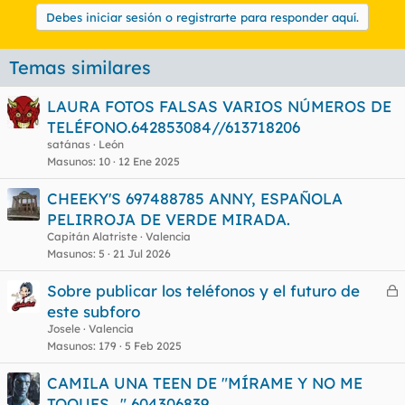
Debes iniciar sesión o registrarte para responder aquí.
Temas similares
LAURA FOTOS FALSAS VARIOS NÚMEROS DE
TELÉFONO.642853084//613718206
satánas
León
Masunos
10
12 Ene 2025
CHEEKY'S 697488785 ANNY, ESPAÑOLA
PELIRROJA DE VERDE MIRADA.
Capitán Alatriste
Valencia
Masunos
5
21 Jul 2026
Sobre publicar los teléfonos y el futuro de
e
este subforo
r
Josele
Valencia
r
Masunos
179
5 Feb 2025
CAMILA UNA TEEN DE "MÍRAME Y NO ME
TOQUES..." 604306839
o