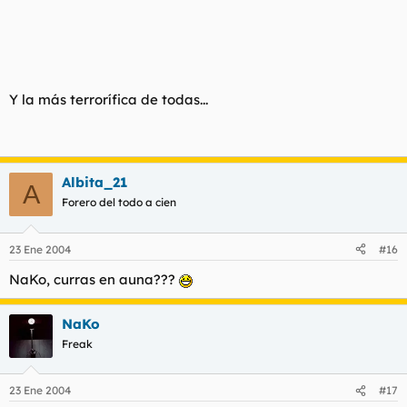
Y la más terrorífica de todas...
Albita_21
A
Forero del todo a cien
23 Ene 2004
#16
NaKo, curras en auna???
NaKo
Freak
23 Ene 2004
#17