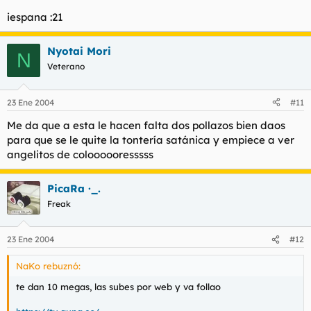
iespana :21
Nyotai Mori
N
Veterano
23 Ene 2004
#11
Me da que a esta le hacen falta dos pollazos bien daos
para que se le quite la tontería satánica y empiece a ver
angelitos de coloooooresssss
PicaRa ·_.
Freak
23 Ene 2004
#12
NaKo rebuznó:
te dan 10 megas, las subes por web y va follao