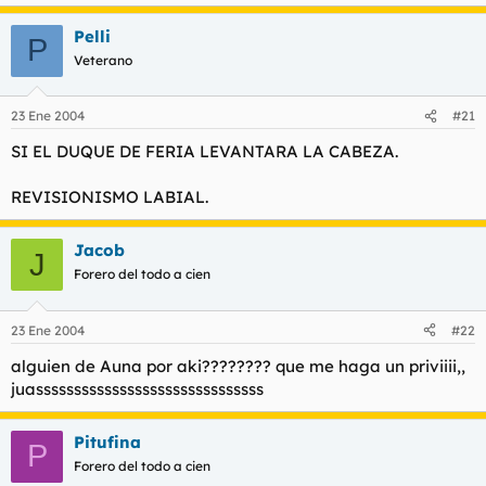
Pelli
P
Veterano
23 Ene 2004
#21
SI EL DUQUE DE FERIA LEVANTARA LA CABEZA.
REVISIONISMO LABIAL.
Jacob
J
Forero del todo a cien
23 Ene 2004
#22
alguien de Auna por aki???????? que me haga un priviiii,,
juassssssssssssssssssssssssssssss
Pitufina
P
Forero del todo a cien