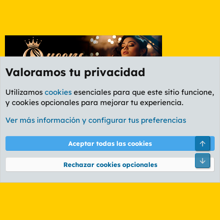
Valoramos tu privacidad
Utilizamos
cookies
esenciales para que este sitio funcione,
y cookies opcionales para mejorar tu experiencia.
Foro General
Ver más información y configurar tus preferencias
Cookies
PL OLDSTYLE AMARILLO
Cambiar fuente
Español (ES)
Arri
Aceptar todas las cookies
Contáctanos
Términos y reglas
Política de privacidad
Ayuda
R
Pie
S
Rechazar cookies opcionales
S
®
Community platform by XenForo
© 2010-2026 XenForo Ltd.