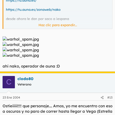
https://tu.auna.es/
https://tu.auna.es/zonaweb/nako
desde ahora le dan por saco a iespana
Haz clic para expandir...
iespana :21
ahi nako, operador de auna :D
clodo80
C
Veterano
23 Ene 2004
#13
Ostieiiiii!!!! que personaje.... Amos, yo me encuentro con eso
a oscuras y no paro de correr hasta llegar a Vega (Estrella