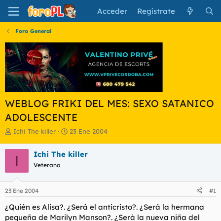
Acceder
Regístrate
Foro General
WEBLOG FRIKI DEL MES: SEXO SATANICO
ADOLESCENTE
I
F
Ichi The killer
23 Ene 2004
n
e
i
c
Ichi The killer
I
c
h
Veterano
i
a
a
d
d
e
23 Ene 2004
#1
o
i
r
n
¿Quién es Alisa?. ¿Será el anticristo?. ¿Será la hermana
d
i
pequeña de Marilyn Manson?. ¿Será la nueva niña del
e
c