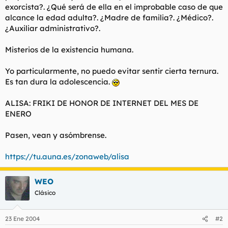
exorcista?. ¿Qué será de ella en el improbable caso de que
l
i
alcance la edad adulta?. ¿Madre de familia?. ¿Médico?.
t
o
e
¿Auxiliar administrativo?.
m
a
Misterios de la existencia humana.
Yo particularmente, no puedo evitar sentir cierta ternura.
Es tan dura la adolescencia.
ALISA: FRIKI DE HONOR DE INTERNET DEL MES DE
ENERO
Pasen, vean y asómbrense.
https://tu.auna.es/zonaweb/alisa
WEO
Clásico
23 Ene 2004
#2