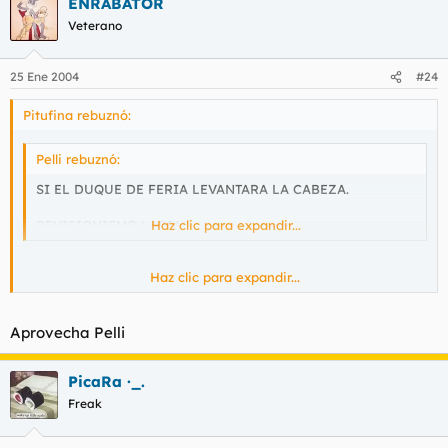
ENRABATOR
Veterano
25 Ene 2004
#24
Pitufina rebuznó:
Pelli rebuznó:
SI EL DUQUE DE FERIA LEVANTARA LA CABEZA.
REVISIONISMO LABIAL.
Haz clic para expandir...
Haz clic para expandir...
Tu si que eres raro guapo :?
No se que quieres lograr con ese lenguaje que tienes. En una
palabra: Galimatías
Aprovecha Pelli
Aun asi, te hacia una limpieza de sable (como decis por aqui
),
PicaRa ·_.
a ver si te vas a poner a decir cosas raras...
Freak