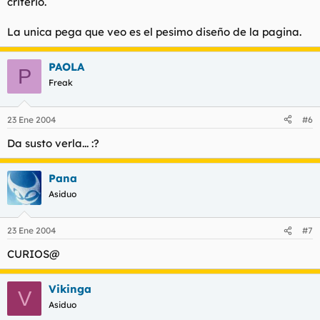
criterio.
La unica pega que veo es el pesimo diseño de la pagina.
PAOLA
P
Freak
23 Ene 2004
#6
Da susto verla... :?
Pana
Asiduo
23 Ene 2004
#7
CURIOS@
Vikinga
V
Asiduo