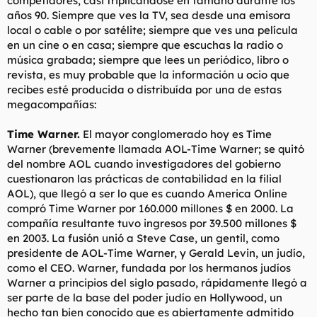
competidores, casi triplicándose en tamaño durante los
años 90. Siempre que ves la TV, sea desde una emisora
local o cable o por satélite; siempre que ves una película
en un cine o en casa; siempre que escuchas la radio o
música grabada; siempre que lees un periódico, libro o
revista, es muy probable que la información u ocio que
recibes esté producida o distribuída por una de estas
megacompañías:
Time Warner.
El mayor conglomerado hoy es Time
Warner (brevemente llamada AOL-Time Warner; se quitó
del nombre AOL cuando investigadores del gobierno
cuestionaron las prácticas de contabilidad en la filial
AOL), que llegó a ser lo que es cuando America Online
compró Time Warner por 160.000 millones $ en 2000. La
compañía resultante tuvo ingresos por 39.500 millones $
en 2003. La fusión unió a Steve Case, un gentil, como
presidente de AOL-Time Warner, y Gerald Levin, un judío,
como el CEO. Warner, fundada por los hermanos judíos
Warner a principios del siglo pasado, rápidamente llegó a
ser parte de la base del poder judío en Hollywood, un
hecho tan bien conocido que es abiertamente admitido