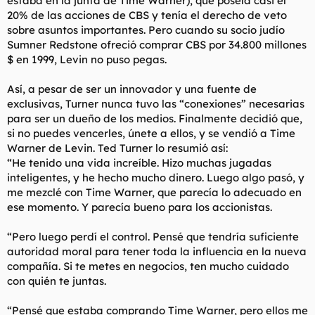
estaba en la junta de Time Warner), que poseía casi el
20% de las acciones de CBS y tenía el derecho de veto
sobre asuntos importantes. Pero cuando su socio judío
Sumner Redstone ofreció comprar CBS por 34.800 millones
$ en 1999, Levin no puso pegas.
Así, a pesar de ser un innovador y una fuente de
exclusivas, Turner nunca tuvo las “conexiones” necesarias
para ser un dueño de los medios. Finalmente decidió que,
si no puedes vencerles, únete a ellos, y se vendió a Time
Warner de Levin. Ted Turner lo resumió así:
“He tenido una vida increíble. Hizo muchas jugadas
inteligentes, y he hecho mucho dinero. Luego algo pasó, y
me mezclé con Time Warner, que parecía lo adecuado en
ese momento. Y parecía bueno para los accionistas.
“Pero luego perdí el control. Pensé que tendría suficiente
autoridad moral para tener toda la influencia en la nueva
compañía. Si te metes en negocios, ten mucho cuidado
con quién te juntas.
“Pensé que estaba comprando Time Warner, pero ellos me