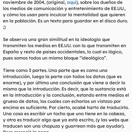
noviembre de 2004, (original,
aquí
), sobre los dueños de
l
i
los medios de comunicación y entretenimiento de EE.UU.,
t
o
y cómo los usan para inculcar la mentalidad que quieren
e
en la población. Es un texto para guardar en el disco duro.
m
a
;)
Se observa una gran similitud en la ideología que
transmiten los medios en EE.UU. con la que transmiten en
España y resto de países occidentales, lo cual es lógico,
pues somos todos un mismo bloque “ideológico”.
Tiene como 3 partes. Una parte que es como una
introducción, luego la parte con todos los datos (que es
enorme), y por último una conclusión que viene a decir lo
mismo que la introducción. Es decir, que la sustancia está
en la introducción y la conclusión, estando entre medias el
grueso de datos, los cuales con echarlos un vistazo por
encima es suficiente. Por cierto, acabé harto de traducirlo.
Una cosa es escribir un tocho que uno tiene en la cabeza,
y otra es traducir algo que ya está escrito, (y las webs que
traducen son una chapuza y guarrean más que ayudar).