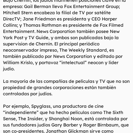
Bajo Chernin, los judíos mantienen posiciones clave en la
empresa: Gail Berman lleva Fox Entertainment Group;
Mitchell Stern encabeza la filial de TV por satélite
DirecTV; Jane Friedman es presidenta y CEO Harper
Collins; y Thomas Rothman es presidente de Fox Filmed
Entertainment. News Corporation también posee New
York Post y TV Guide, y ambos son publicadas bajo la
supervision de Chernin. El principal periódico
neoconservador impreso, The Weekly Standard, es
también publicado por News Corporation y editado por
William Krislo, y portavoz “intelectual” neocon y líder
judío.
La mayoría de las compañías de películas y TV que no son
propiedad de grandes corporaciones están también
controladas por judíos.
Por ejemplo, Spyglass, una productora de cine
“independiente” que ha hecho películas como The Sixth
Sense, The Insider, y Shanghai Noon, está controlada por
sus fundadores judíos Gary Barber y Roger Birnbaum, que
son co-presidentes. Jonathan Glickman sirve como