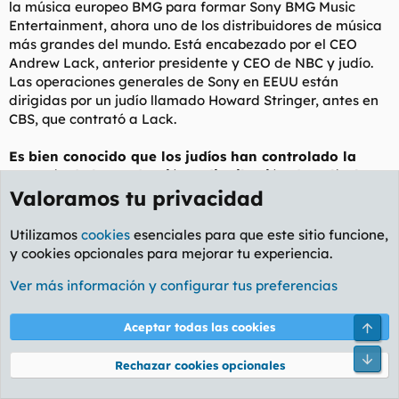
la música europeo BMG para formar Sony BMG Music
Entertainment, ahora uno de los distribuidores de música
más grandes del mundo. Está encabezado por el CEO
Andrew Lack, anterior presidente y CEO de NBC y judío.
Las operaciones generales de Sony en EEUU están
dirigidas por un judío llamado Howard Stringer, antes en
CBS, que contrató a Lack.
Es bien conocido que los judíos han controlado la
mayoría de la producción y distribución de películas
desde poco después del inicio de la industria
Valoramos tu privacidad
cinematográfica en las primeras décadas del siglo 20.
Cuando Walt Disney murió en 1966, la última barrera
Utilizamos
cookies
esenciales para que este sitio funcione,
a la total dominación judía desapareció, y los judíos
y cookies opcionales para mejorar tu experiencia.
se adueñaron de la propiedad de la compañía que
Ver más información y configurar tus preferencias
Walt construyó.
Las películas producidas por siete de las empresas
Arri
Aceptar todas las cookies
mencionadas arriba -Disney, Warner Brothers, Paramount
Pie
(Viacom), Universal (NBC Universal), 20th Century Fox
Rechazar cookies opcionales
(News Corp.), DreamWorks, and Columbia (Sony)—