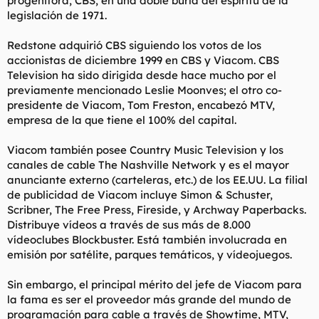
progenitora, CBS, en una doble burla del espíritu de la
legislación de 1971.
Redstone adquirió CBS siguiendo los votos de los
accionistas de diciembre 1999 en CBS y Viacom. CBS
Television ha sido dirigida desde hace mucho por el
previamente mencionado Leslie Moonves; el otro co-
presidente de Viacom, Tom Freston, encabezó MTV,
empresa de la que tiene el 100% del capital.
Viacom también posee Country Music Television y los
canales de cable The Nashville Network y es el mayor
anunciante externo (carteleras, etc.) de los EE.UU. La filial
de publicidad de Viacom incluye Simon & Schuster,
Scribner, The Free Press, Fireside, y Archway Paperbacks.
Distribuye vídeos a través de sus más de 8.000
vídeoclubes Blockbuster. Está también involucrada en
emisión por satélite, parques temáticos, y vídeojuegos.
Sin embargo, el principal mérito del jefe de Viacom para
la fama es ser el proveedor más grande del mundo de
programación para cable a través de Showtime, MTV,