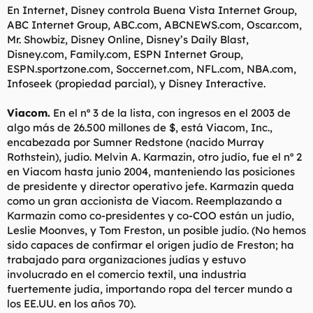
En Internet, Disney controla Buena Vista Internet Group,
ABC Internet Group, ABC.com, ABCNEWS.com, Oscar.com,
Mr. Showbiz, Disney Online, Disney’s Daily Blast,
Disney.com, Family.com, ESPN Internet Group,
ESPN.sportzone.com, Soccernet.com, NFL.com, NBA.com,
Infoseek (propiedad parcial), y Disney Interactive.
Viacom.
En el nº 3 de la lista, con ingresos en el 2003 de
algo más de 26.500 millones de $, está Viacom, Inc.,
encabezada por Sumner Redstone (nacido Murray
Rothstein), judío. Melvin A. Karmazin, otro judío, fue el nº 2
en Viacom hasta junio 2004, manteniendo las posiciones
de presidente y director operativo jefe. Karmazin queda
como un gran accionista de Viacom. Reemplazando a
Karmazin como co-presidentes y co-COO están un judío,
Leslie Moonves, y Tom Freston, un posible judío. (No hemos
sido capaces de confirmar el origen judío de Freston; ha
trabajado para organizaciones judías y estuvo
involucrado en el comercio textil, una industria
fuertemente judía, importando ropa del tercer mundo a
los EE.UU. en los años 70).