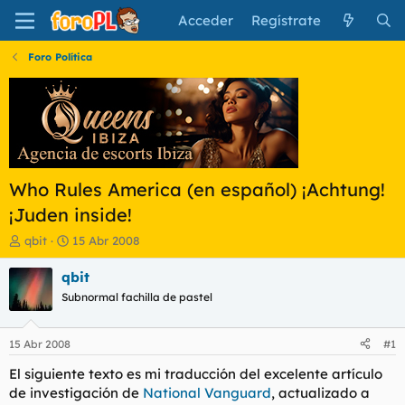
Acceder
Regístrate
Foro Política
Who Rules America (en español) ¡Achtung!
¡Juden inside!
I
F
qbit
15 Abr 2008
n
e
i
c
qbit
c
h
Subnormal fachilla de pastel
i
a
a
d
d
e
15 Abr 2008
#1
o
i
r
n
El siguiente texto es mi traducción del excelente artículo
d
i
de investigación de
National Vanguard
, actualizado a
e
c