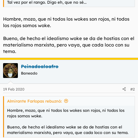
Tal vez por el rango. Digo eh, que no sé...
l
i
t
o
e
Hombre, mozo, que ni todos los
wokes
son rojos, ni todos
m
los rojos somos
woke
.
a
Bueno, de hecho el idealismo
woke
se da de hostias con el
materialismo marxista, pero vaya, que cada loco con su
tema.
Peinadoaloafro
Baneado
19 Feb 2020
#2
Almirante Farlopas rebuznó:
Hombre, mozo, que ni todos los
wokes
son rojos, ni todos los
rojos somos
woke
.
Bueno, de hecho el idealismo
woke
se da de hostias con el
materialismo marxista, pero vaya, que cada loco con su tema.