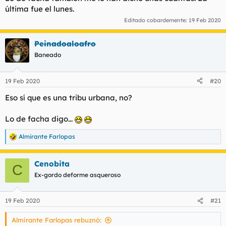
última fue el lunes.
Editado cobardemente:
19 Feb 2020
Peinadoaloafro
Baneado
19 Feb 2020
#20
Eso sí que es una tribu urbana, no?
Lo de facha digo...
Almirante Farlopas
R
e
a
Cenobita
c
C
c
Ex-gordo deforme asqueroso
i
o
n
19 Feb 2020
#21
e
s
Almirante Farlopas rebuznó:
: