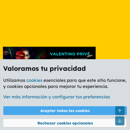
Valoramos tu privacidad
Utilizamos
cookies
esenciales para que este sitio funcione,
y cookies opcionales para mejorar tu experiencia.
Foro General
Ver más información y configurar tus preferencias
Cookies
PL OLDSTYLE AMARILLO
Cambiar fuente
Español (ES)
Arri
Aceptar todas las cookies
Contáctanos
Términos y reglas
Política de privacidad
Ayuda
R
Pie
S
Rechazar cookies opcionales
S
®
Community platform by XenForo
© 2010-2026 XenForo Ltd.