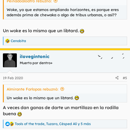
Peinadoaloafro rebuznó:
:
Woke, ya que estamos ampliando horizontes, es porque eres
además prima de chewaka o algo de tribus urbanas, o así??
Un woke es lo mismo que un libtard.
Cenobita
R
e
a
ilovegintonic
c
c
Muerto por dentro+
i
o
n
19 Feb 2020
#5
e
s
Almirante Farlopas rebuznó:
:
Un woke es lo mismo que un libtard.
A veces dan ganas de darte un martillazo en la rodilla
buena
Tools of the trade
,
Tuzaro
,
Césped Alí
y 5 más
R