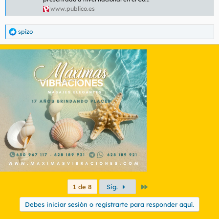
www.publico.es
spizo
R
e
a
c
c
i
o
n
e
s
:
Último
1 de 8
Sig.
Debes iniciar sesión o registrarte para responder aquí.