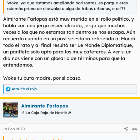
Woke, ya que estamos ampliando horizontes, es porque eres
además prima de chewaka o algo de tribus urbanas, o así??
Almirante Farlopas está muy metida en el rollo político, y
habla con una jerga especializada, jerga que muchas
veces a los que no estamos tan dentro se nos escapa. Aún
recuerdo cuando en un post se estaba refiriendo al Mondi
todo el rato y al final resultó ser Le Monde Diplomatique,
un panfleto sólo apto para los muy cafeteros. A ver si un
día nos viene con un glosario de términos para que la
entendamos.
Woke tu puta madre, por si acaso.
Ataulfo el rojo
R
e
a
Almirante Farlopas
c
c
☭ La Coja Roja de Nestlé ☭
i
o
n
19 Feb 2020
#4
e
s