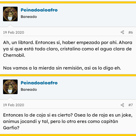
e
a
Peinadoaloafro
c
c
Baneado
i
o
n
19 Feb 2020
#6
e
s
Ah, un libtard. Entonces sí, haber empezado por ahí. Ahora
:
ya sí que está todo claro, cristalino como el agua clara de
Chernobil.
Nos vamos a la mierda sin remisión, así os lo digo eh.
Peinadoaloafro
Baneado
19 Feb 2020
#7
Entonces lo de coja si es cierto? Osea lo de roja es un joke,
animus jocandi y tal, pero lo otro eres como capitán
Garfio?