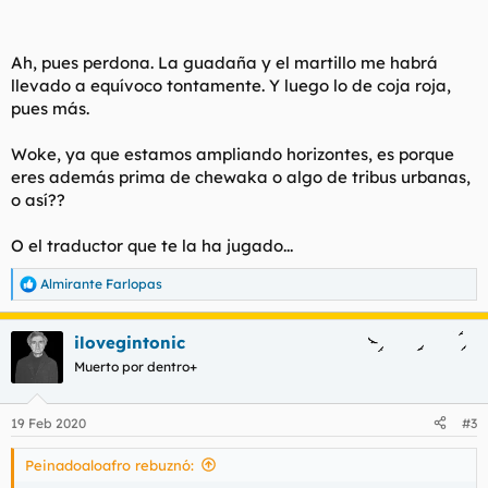
Ah, pues perdona. La guadaña y el martillo me habrá
llevado a equívoco tontamente. Y luego lo de coja roja,
pues más.
Woke, ya que estamos ampliando horizontes, es porque
eres además prima de chewaka o algo de tribus urbanas,
o así??
O el traductor que te la ha jugado...
Almirante Farlopas
R
e
a
ilovegintonic
c
c
Muerto por dentro+
i
o
n
19 Feb 2020
#3
e
s
Peinadoaloafro rebuznó:
: