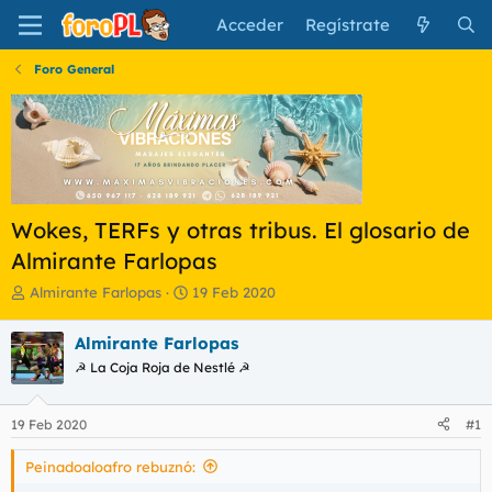
Acceder
Regístrate
Foro General
Wokes, TERFs y otras tribus. El glosario de
Almirante Farlopas
I
F
Almirante Farlopas
19 Feb 2020
n
e
i
c
Almirante Farlopas
c
h
☭ La Coja Roja de Nestlé ☭
i
a
a
d
d
e
19 Feb 2020
#1
o
i
r
n
Peinadoaloafro rebuznó:
d
i
e
c