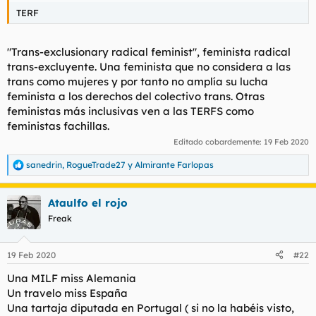
TERF
"Trans-exclusionary radical feminist", feminista radical
trans-excluyente. Una feminista que no considera a las
trans como mujeres y por tanto no amplía su lucha
feminista a los derechos del colectivo trans. Otras
feministas más inclusivas ven a las TERFS como
feministas fachillas.
Editado cobardemente:
19 Feb 2020
sanedrin
,
RogueTrade27
y
Almirante Farlopas
R
e
a
Ataulfo el rojo
c
c
Freak
i
o
n
19 Feb 2020
#22
e
s
Una MILF miss Alemania
:
Un travelo miss España
Una tartaja diputada en Portugal ( si no la habéis visto,