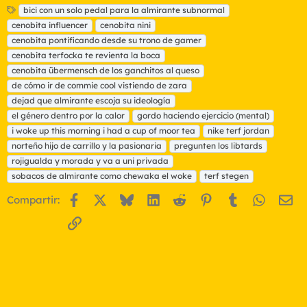
E
bici con un solo pedal para la almirante subnormal
t
cenobita influencer
cenobita nini
i
cenobita pontificando desde su trono de gamer
q
cenobita terfocka te revienta la boca
u
cenobita übermensch de los ganchitos al queso
e
t
de cómo ir de commie cool vistiendo de zara
a
dejad que almirante escoja su ideología
s
el género dentro por la calor
gordo haciendo ejercicio (mental)
i woke up this morning i had a cup of moor tea
nike terf jordan
norteño hijo de carrillo y la pasionaria
pregunten los libtards
rojigualda y morada y va a uni privada
sobacos de almirante como chewaka el woke
terf stegen
Facebook
X
Bluesky
LinkedIn
Reddit
Pinterest
Tumblr
WhatsA
Em
Compartir:
Enlace