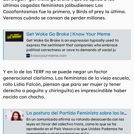
últimas cagadas feministas jolibudienses: Las
Cazafantasmas fue la primera, y Birds of prey la última.
Veremos cuándo se cansan de perder millones.
Get Woke Go Broke | Know Your Meme
Get Woke Go Broke is an expression typically used to
express the sentiment that companies who embrace
political correctness or cave to demands of social ju
knowyourmeme.com
Y en lo de las TERF no se puede negar un factor
generacional clarísimo. Las feministas de la vieja escuela,
rollo Lidia Falcón, piensan que para ser mujer (y tener
derecho a paguita y chiringuito) es imprescindible haber
nacido con chocho.
La postura del Partido Feminista sobre las leyes trans desata un enconado debate
En un comunicado afirma su rotundo desacuerdo con las
leyes en favor del colectivo trans, como la que se ha
aprobado en el País Vasco o la que Unidas Podemos ha
presentado a nivel nacional en el Co...