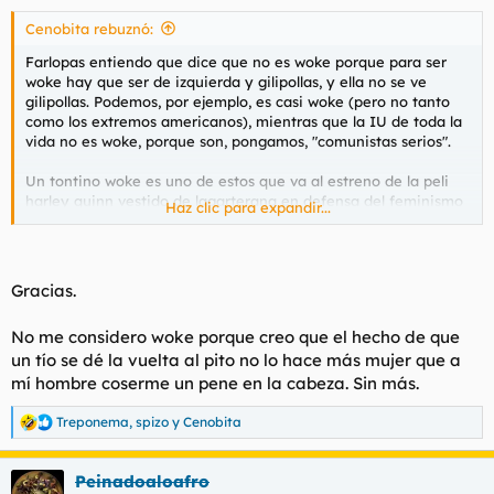
s
Cenobita rebuznó:
:
Farlopas entiendo que dice que no es woke porque para ser
woke hay que ser de izquierda y gilipollas, y ella no se ve
gilipollas. Podemos, por ejemplo, es casi woke (pero no tanto
como los extremos americanos), mientras que la IU de toda la
vida no es woke, porque son, pongamos, "comunistas serios".
Un tontino woke es uno de estos que va al estreno de la peli
harley quinn vestido de lagarterana en defensa del feminismo
Haz clic para expandir...
y del rollo trans. O sea, un ser ahostiable.
Gracias.
No me considero woke porque creo que el hecho de que
un tío se dé la vuelta al pito no lo hace más mujer que a
mí hombre coserme un pene en la cabeza. Sin más.
Treponema
,
spizo
y
Cenobita
R
e
a
Peinadoaloafro
c