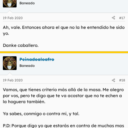
c
Baneado
i
o
n
19 Feb 2020
#17
e
s
Ah, vale. Entonces ahora el que no la he entendido he sido
:
yo.
Danke caballero.
Peinadoaloafro
Baneado
19 Feb 2020
#18
Vamos, que tienes criterio más allá de la masa. Me alegro
por vos, pero te digo que te va acostar que no te echen a
la hoguera también.
Ya sabes, conmigo o contra mí, y tal.
P.D: Porque digo yo que estarás en contra de muchas mas