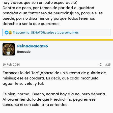
hay vídeos que son un puto espectáculo)
Dentro de poco, por temas de paridad e igualdad
pondrán a un fontanero de neurocirujano, porque sí se
puede, por no discriminar y porque todos tenemos
derecho a ser lo que queramos
Treponema
,
SENATOR
,
spizo
y 1 persona más
R
e
a
Peinadoaloafro
c
c
Baneado
i
o
n
19 Feb 2020
#23
e
s
Entonces lo del Terf (aparte de un sistema de guiado de
:
misiles) ese es cordura. Es decir, que cada mochuelo
aguante su vela, y tal.
Es bien, normal. Bueno, normal hoy día no, pero debería.
Ahora entiendo lo de que Friedrich no pega en ese
concurso ni con cola, a tu entender.