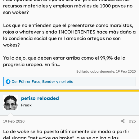
recursos materiales y emplean móviles de 1000 pavos no
son wokes?
Los que no entienden que el presentarse como marxistas,
rojos o whatever siendo INCOHERENTES hace más daño a
la conciencia social que mil amancio ortegas no son
wokes?
Ya lo dejo, que deben estar arriba como el 99,9% de la
progresía uropea. En fin...
Editado cobardemente:
19 Feb 2020
Der Führer Face
,
Bender
y
norteño
R
e
a
petiso reloaded
c
c
Freak
i
o
n
19 Feb 2020
#25
e
s
Lo de woke se ha puesto últimamente de moda a partir
:
del slogan "get woke go broke", que se aplica a las