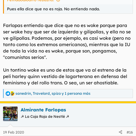
Pues ella dice que no es roja. No entiendo nada.
Farlopas entiendo que dice que no es woke porque para
ser woke hay que ser de izquierda y gilipollas, y ella no se
ve gilipollas. Podemos, por ejemplo, es casi woke (pero no
tanto como los extremos americanos), mientras que la IU
de toda la vida no es woke, porque son, pongamos,
"comunistas serios".
Un tontino woke es uno de estos que va al estreno de la
peli harley quinn vestido de lagarterana en defensa del
feminismo y del rollo trans. O sea, un ser ahostiable.
sanedrin
,
Travelord
,
spizo
y 1 persona más
R
e
a
Almirante Farlopas
c
c
☭ La Coja Roja de Nestlé ☭
i
o
n
19 Feb 2020
#16
e