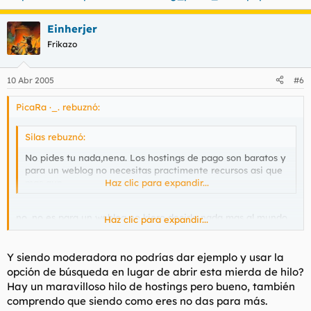
Einherjer
Frikazo
10 Abr 2005
#6
PicaRa ·_. rebuznó:
Silas rebuznó:
No pides tu nada,nena. Los hostings de pago son baratos y
para un weblog no necesitas practimente recursos asi que
mas aun.
Haz clic para expandir...
no, no es para un weblog no kiero decirle nada mas al mundo,
Haz clic para expandir...
aun asi estoy pensando en pagar un hosting pero como jamas
he alkilado uno no se cual esta bien de precio y tal asi ke tb se
aceptan sugerencias pro ke estoy un poco hasta el culo de los
Y siendo moderadora no podrías dar ejemplo y usar la
hostings gratuitos hihi
opción de búsqueda en lugar de abrir esta mierda de hilo?
Hay un maravilloso hilo de hostings pero bueno, también
comprendo que siendo como eres no das para más.