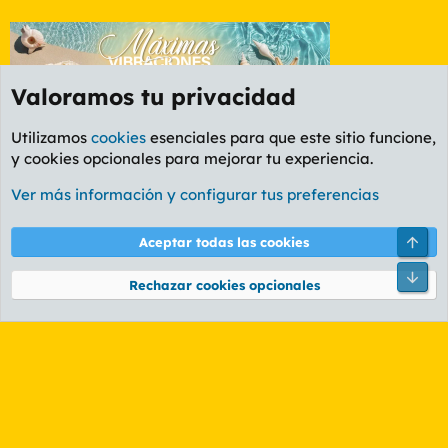
Valoramos tu privacidad
Utilizamos
cookies
esenciales para que este sitio funcione,
y cookies opcionales para mejorar tu experiencia.
Foro Informática y Videojuegos
Ver más información y configurar tus preferencias
Cookies
PL OLDSTYLE AMARILLO
Cambiar fuente
Español (ES)
Arri
Aceptar todas las cookies
Contáctanos
Términos y reglas
Política de privacidad
Ayuda
R
Pie
S
Rechazar cookies opcionales
S
®
Community platform by XenForo
© 2010-2026 XenForo Ltd.