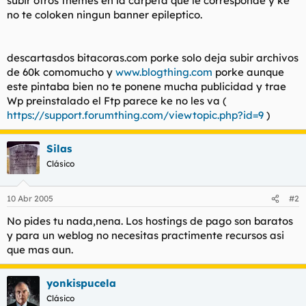
subir otros themes en la carpeta que le corresponde y ke
t
o
no te coloken ningun banner epileptico.
e
m
a
descartasdos bitacoras.com porke solo deja subir archivos
de 60k comomucho y
www.blogthing.com
porke aunque
este pintaba bien no te ponene mucha publicidad y trae
Wp preinstalado el Ftp parece ke no les va (
https://support.forumthing.com/viewtopic.php?id=9
)
Silas
Clásico
10 Abr 2005
#2
No pides tu nada,nena. Los hostings de pago son baratos
y para un weblog no necesitas practimente recursos asi
que mas aun.
yonkispucela
Clásico