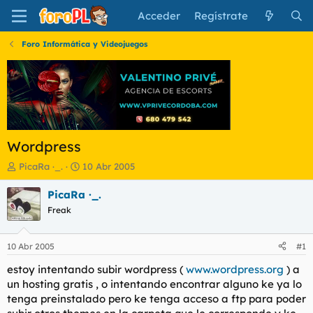
Acceder
Regístrate
Foro Informática y Videojuegos
Wordpress
I
F
PicaRa ·_.
10 Abr 2005
n
e
i
c
PicaRa ·_.
c
h
Freak
i
a
a
d
d
e
10 Abr 2005
#1
o
i
r
n
estoy intentando subir wordpress (
www.wordpress.org
) a
d
i
un hosting gratis , o intentando encontrar alguno ke ya lo
e
c
tenga preinstalado pero ke tenga acceso a ftp para poder
l
i