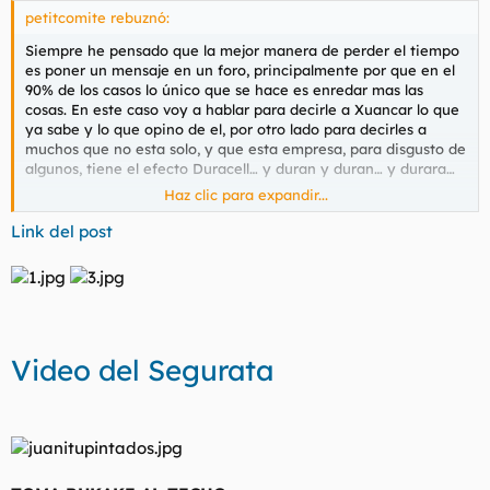
petitcomite rebuznó:
Siempre he pensado que la mejor manera de perder el tiempo
es poner un mensaje en un foro, principalmente por que en el
90% de los casos lo único que se hace es enredar mas las
cosas. En este caso voy a hablar para decirle a Xuancar lo que
ya sabe y lo que opino de el, por otro lado para decirles a
muchos que no esta solo, y que esta empresa, para disgusto de
algunos, tiene el efecto Duracell… y duran y duran… y durara…
Haz clic para expandir...
Hay un dato que me llama mucho la atención y es que de casi
todos los mensajes de apoyo que estoy viendo hay algo en
Link del post
común, conocen o tienen algún trato personal con Xuancar.
Los que lo critican y lo ponen a parir no suelen conocerle,
practican algo tan feo y que hacemos tanto en este país que
es hablar sin saber: “A mi, un amigo me ha dicho…” “Es que se
comenta que…” “Una vez escuche…”
Video del Segurata
Para hacer juicios de valor se debería hablar con más
conocimiento de la realidad.
En la mayoria de casos perdeis toda la credibilidad cuando ni
tan siquiera os identificais con un “E-mail real” Esta claro cual
es la voluntad de estos mensajes.
No voy a entrar en quien tienen razón y quien no sobre el