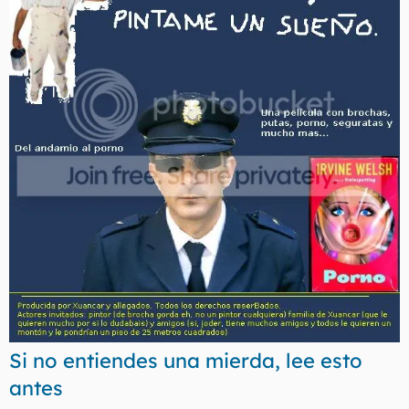
t
o
e
m
a
Si no entiendes una mierda, lee esto
antes