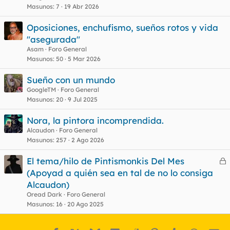
Masunos
7
19 Abr 2026
Oposiciones, enchufismo, sueños rotos y vida
"asegurada"
Asam
Foro General
Masunos
50
5 Mar 2026
Sueño con un mundo
GoogleTM
Foro General
Masunos
20
9 Jul 2025
Nora, la pintora incomprendida.
Alcaudon
Foro General
Masunos
257
2 Ago 2026
El tema/hilo de Pintismonkis Del Mes
e
(Apoyad a quién sea en tal de no lo consiga
r
Alcaudon)
r
Oread Dark
Foro General
Masunos
16
20 Ago 2025
o