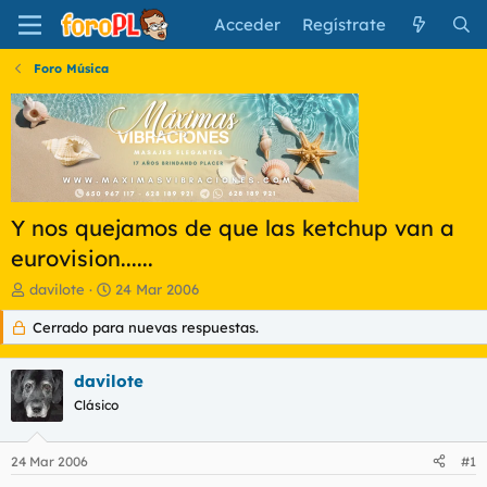
Acceder
Regístrate
Foro Música
Y nos quejamos de que las ketchup van a
eurovision......
I
F
davilote
24 Mar 2006
n
e
Cerrado para nuevas respuestas.
i
c
c
h
i
a
davilote
a
d
d
Clásico
e
o
i
r
n
24 Mar 2006
#1
d
i
e
c