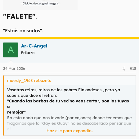
"FALETE"
.
"Estais avisados".
Ar-C-Angel
A
Frikazo
24 Mar 2006
#13
muesly_1968 rebuznó:
Vosotros reiros, reiros de los pobres Finlandeses , pero ya
sabéis qué dice el refrán:
"Cuando las barbas de tu vecino veas cortar, pon las tuyas
a
remojar"
En esta onda que nos invade (por cojones) donde tenemos que
tragarnos que lo "Gay es Guay" no es descabellado pensar que
el
Haz clic para expandir...
candidato de España a Euro-Horror sea este "ente" grasiento