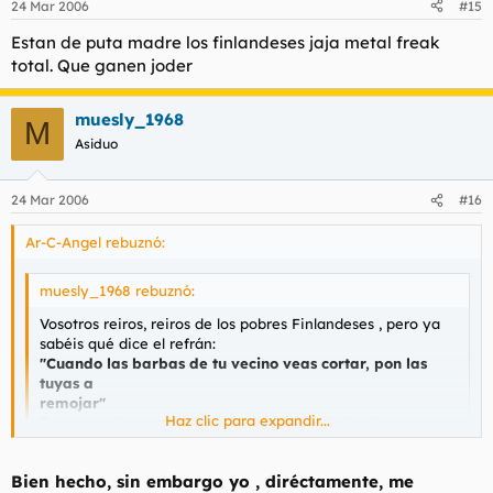
24 Mar 2006
#15
Estan de puta madre los finlandeses jaja metal freak
total. Que ganen joder
muesly_1968
M
Asiduo
24 Mar 2006
#16
Ar-C-Angel rebuznó:
muesly_1968 rebuznó:
Vosotros reiros, reiros de los pobres Finlandeses , pero ya
sabéis qué dice el refrán:
"Cuando las barbas de tu vecino veas cortar, pon las
tuyas a
remojar"
Haz clic para expandir...
En esta onda que nos invade (por cojones) donde tenemos
que
tragarnos que lo "Gay es Guay" no es descabellado pensar
Haz clic para expandir...
Bien hecho, sin embargo yo , diréctamente, me
que el