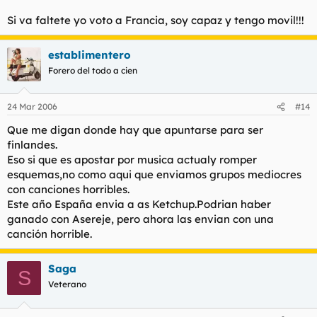
cuyo culo va dejando un hedor a crema lubricante:
Si va faltete yo voto a Francia, soy capaz y tengo movil!!!
establimentero
Forero del todo a cien
24 Mar 2006
#14
Que me digan donde hay que apuntarse para ser
finlandes.
Eso si que es apostar por musica actualy romper
esquemas,no como aqui que enviamos grupos mediocres
"FALETE"
con canciones horribles.
.
Este año España envia a as Ketchup.Podrian haber
ganado con Asereje, pero ahora las envian con una
"Estais avisados".
canción horrible.
Saga
S
Veterano