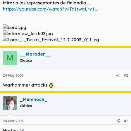
Mirar a los representantes de finlandia.....
l
i
https://youtube.com/watch?v=TdItwaLrv1U
t
o
e
m
a
__Moroder__
M
Clásico
24 Mar 2006
#2
Warhammer attacks
_Memnoch_
Clásico
24 Mar 2006
#3
Hostias