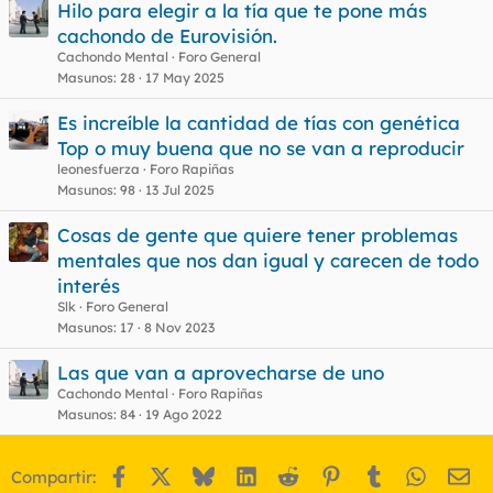
Hilo para elegir a la tía que te pone más
cachondo de Eurovisión.
Cachondo Mental
Foro General
Masunos
28
17 May 2025
Es increíble la cantidad de tías con genética
Top o muy buena que no se van a reproducir
leonesfuerza
Foro Rapiñas
Masunos
98
13 Jul 2025
Cosas de gente que quiere tener problemas
mentales que nos dan igual y carecen de todo
interés
Slk
Foro General
Masunos
17
8 Nov 2023
Las que van a aprovecharse de uno
Cachondo Mental
Foro Rapiñas
Masunos
84
19 Ago 2022
Facebook
X
Bluesky
LinkedIn
Reddit
Pinterest
Tumblr
WhatsA
Em
Compartir: