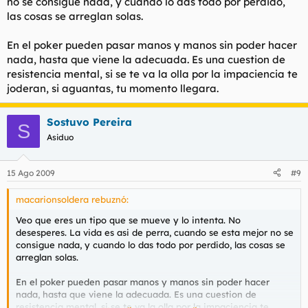
no se consigue nada, y cuando lo das todo por perdido,
las cosas se arreglan solas.
En el poker pueden pasar manos y manos sin poder hacer
nada, hasta que viene la adecuada. Es una cuestion de
resistencia mental, si se te va la olla por la impaciencia te
joderan, si aguantas, tu momento llegara.
Sostuvo Pereira
S
Asiduo
15 Ago 2009
#9
macarionsoldera rebuznó:
Veo que eres un tipo que se mueve y lo intenta. No
desesperes. La vida es asi de perra, cuando se esta mejor no se
consigue nada, y cuando lo das todo por perdido, las cosas se
arreglan solas.
En el poker pueden pasar manos y manos sin poder hacer
nada, hasta que viene la adecuada. Es una cuestion de
resistencia mental, si se te va la olla por la impaciencia te