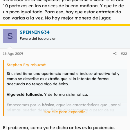
3- Le sobra arrojo y le falta estrategia y paciencia
. El juego
10 portazos en las narices de buena mañana. Y que te de
de las relaciones es un juego más parecido al
ajedrez
que a un
un poco igual todo. Para eso, hay que estar entretenido
duelo
a las 7 de la mañana detrás de los muros de una iglesia.
Me explico:
con varias a la vez. No hay mejor manera de jugar.
Si sufre un revés en este juego (no le llama cuando esperaba
que lo hiciese por ejemplo)
el juego no ha acabado
. Nadie
SPINNING34
abandona su partida de ajedrez cuando le comen su primer
S
peón.
Forero del todo a cien
El juego de las relaciones raramente es un duelo en el que un
revés de esa naturaleza (detalles de me-llama, no-me-llama),
16 Ago 2009
#22
provoca que la partida acabe prematuramente.
Stephen Fry rebuznó:
En las historias que ha contado ha perdido varios peones pero
Si usted tiene una apariencia normal e incluso atractiva tal y
usted reacciona como si le hubiesen metido una bala entre la
como se describe es extraño que si lo intenta de forma
tercera y cuarta costilla.
adecuada no tenga algo de éxito.
Siga jugando
, y como bien le han aconsejado aqui, pruebe el
Algo está fallando
. Y de forma sistemática.
placer de las partidas simultáneas.
Empecemos por lo
básico
, aquellas características que , por si
mismas, pueden descalificarle directamente a pesar de su
Haz clic para expandir...
aspecto.
1- Higine personal
: Vigile el aliento. Si huele como si se
El problema, como ya he dicho antes es la paciencia.