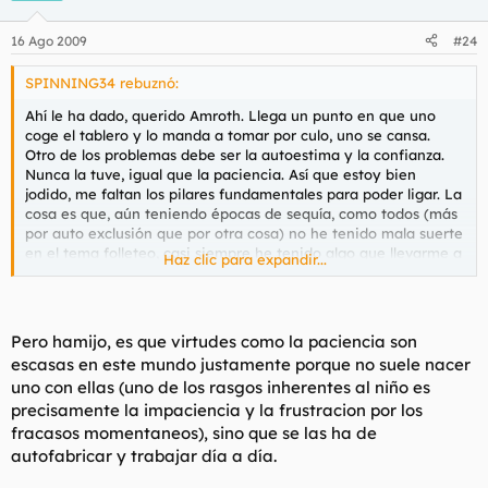
16 Ago 2009
#24
SPINNING34 rebuznó:
Ahí le ha dado, querido Amroth. Llega un punto en que uno
coge el tablero y lo manda a tomar por culo, uno se cansa.
Otro de los problemas debe ser la autoestima y la confianza.
Nunca la tuve, igual que la paciencia. Así que estoy bien
jodido, me faltan los pilares fundamentales para poder ligar. La
cosa es que, aún teniendo épocas de sequía, como todos (más
por auto exclusión que por otra cosa) no he tenido mala suerte
en el tema folleteo, casi siempre he tenido algo que llevarme a
Haz clic para expandir...
la boca, pero últimamente... igual ya he follado todo lo que
tenía que follar y se acabó el juego... No se. Total, que es
domingo por la tarde y estoy aquí escribiendo sandeces por no
tener compañía, hay que joderse.
Pero hamijo, es que virtudes como la paciencia son
escasas en este mundo justamente porque no suele nacer
uno con ellas (uno de los rasgos inherentes al niño es
precisamente la impaciencia y la frustracion por los
fracasos momentaneos), sino que se las ha de
autofabricar y trabajar día a día.