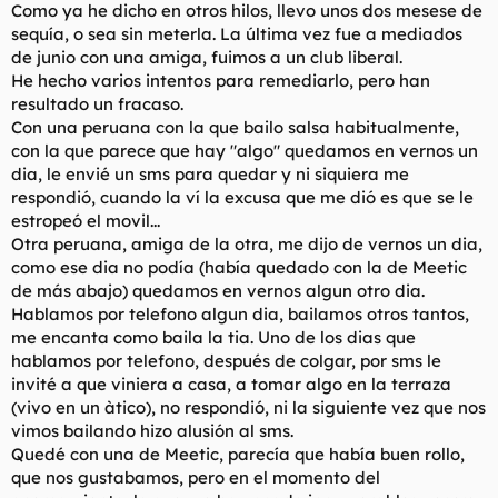
Como ya he dicho en otros hilos, llevo unos dos mesese de
l
i
sequía, o sea sin meterla. La última vez fue a mediados
t
o
de junio con una amiga, fuimos a un club liberal.
e
m
He hecho varios intentos para remediarlo, pero han
a
resultado un fracaso.
Con una peruana con la que bailo salsa habitualmente,
con la que parece que hay "algo" quedamos en vernos un
dia, le envié un sms para quedar y ni siquiera me
respondió, cuando la ví la excusa que me dió es que se le
estropeó el movil...
Otra peruana, amiga de la otra, me dijo de vernos un dia,
como ese dia no podía (había quedado con la de Meetic
de más abajo) quedamos en vernos algun otro dia.
Hablamos por telefono algun dia, bailamos otros tantos,
me encanta como baila la tia. Uno de los dias que
hablamos por telefono, después de colgar, por sms le
invité a que viniera a casa, a tomar algo en la terraza
(vivo en un àtico), no respondió, ni la siguiente vez que nos
vimos bailando hizo alusión al sms.
Quedé con una de Meetic, parecía que había buen rollo,
que nos gustabamos, pero en el momento del