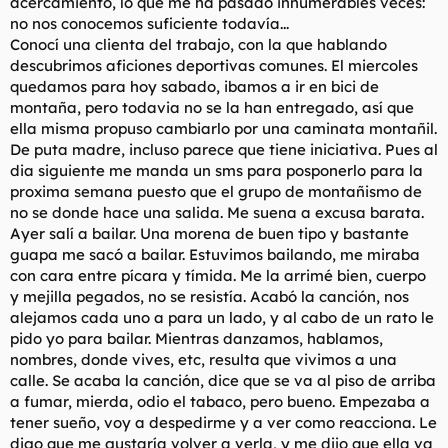
acercamiento, lo que me ha pasado innumerables veces:
no nos conocemos suficiente todavía...
Conocí una clienta del trabajo, con la que hablando
descubrimos aficiones deportivas comunes. El miercoles
quedamos para hoy sabado, ibamos a ir en bici de
montaña, pero todavia no se la han entregado, así que
ella misma propuso cambiarlo por una caminata montañil.
De puta madre, incluso parece que tiene iniciativa. Pues al
dia siguiente me manda un sms para posponerlo para la
proxima semana puesto que el grupo de montañismo de
no se donde hace una salida. Me suena a excusa barata.
Ayer salí a bailar. Una morena de buen tipo y bastante
guapa me sacó a bailar. Estuvimos bailando, me miraba
con cara entre pícara y tímida. Me la arrimé bien, cuerpo
y mejilla pegados, no se resistía. Acabó la canción, nos
alejamos cada uno a para un lado, y al cabo de un rato le
pido yo para bailar. Mientras danzamos, hablamos,
nombres, donde vives, etc, resulta que vivimos a una
calle. Se acaba la canción, dice que se va al piso de arriba
a fumar, mierda, odio el tabaco, pero bueno. Empezaba a
tener sueño, voy a despedirme y a ver como reacciona. Le
digo que me gustaría volver a verla, y me dijo que ella va