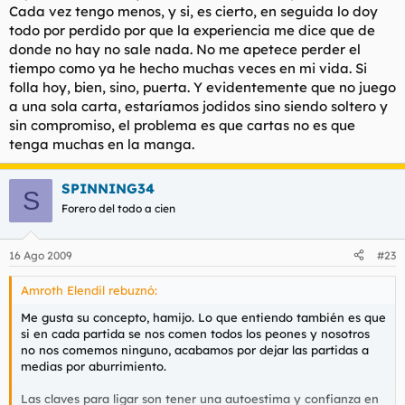
alimentase regularmente de perros sarnosos tiene un grave -
Cada vez tengo menos, y si, es cierto, en seguida lo doy
gravísimo problema-. Parece una chorrada pero no lo es.
todo por perdido por que la experiencia me dice que de
Comenta que se ducha dos o tres veces al día lo que me lleva
donde no hay no sale nada. No me apetece perder el
a...
tiempo como ya he hecho muchas veces en mi vida. Si
2- Si es maniatico-compulsivo
intente ocultarlo el mayor
folla hoy, bien, sino, puerta. Y evidentemente que no juego
tiempo posible. Ellas lo notan, yo (como caballero perspicaz),
a una sola carta, estaríamos jodidos sino siendo soltero y
también.
sin compromiso, el problema es que cartas no es que
tenga muchas en la manga.
3- Le sobra arrojo y le falta estrategia y paciencia
. El juego
de las relaciones es un juego más parecido al
ajedrez
que a un
duelo
a las 7 de la mañana detrás de los muros de una iglesia.
SPINNING34
S
Me explico:
Forero del todo a cien
Si sufre un revés en este juego (no le llama cuando esperaba
que lo hiciese por ejemplo)
el juego no ha acabado
. Nadie
abandona su partida de ajedrez cuando le comen su primer
16 Ago 2009
#23
peón.
Amroth Elendil rebuznó:
El juego de las relaciones raramente es un duelo en el que un
revés de esa naturaleza (detalles de me-llama, no-me-llama),
Me gusta su concepto, hamijo. Lo que entiendo también es que
provoca que la partida acabe prematuramente.
si en cada partida se nos comen todos los peones y nosotros
no nos comemos ninguno, acabamos por dejar las partidas a
En las historias que ha contado ha perdido varios peones pero
medias por aburrimiento.
usted reacciona como si le hubiesen metido una bala entre la
tercera y cuarta costilla.
Las claves para ligar son tener una autoestima y confianza en