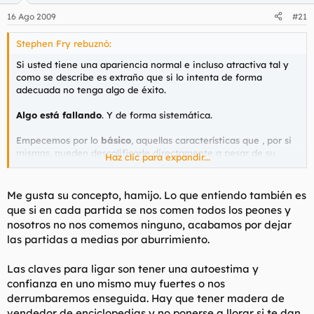
16 Ago 2009
#21
Stephen Fry rebuznó:
Si usted tiene una apariencia normal e incluso atractiva tal y
como se describe es extraño que si lo intenta de forma
adecuada no tenga algo de éxito.
Algo está fallando
. Y de forma sistemática.
Empecemos por lo
básico
, aquellas características que , por si
mismas, pueden descalificarle directamente a pesar de su
Haz clic para expandir...
aspecto.
1- Higine personal
: Vigile el aliento. Si huele como si se
Me gusta su concepto, hamijo. Lo que entiendo también es
alimentase regularmente de perros sarnosos tiene un grave -
que si en cada partida se nos comen todos los peones y
gravísimo problema-. Parece una chorrada pero no lo es.
nosotros no nos comemos ninguno, acabamos por dejar
Comenta que se ducha dos o tres veces al día lo que me lleva
las partidas a medias por aburrimiento.
a...
2- Si es maniatico-compulsivo
intente ocultarlo el mayor
Las claves para ligar son tener una autoestima y
tiempo posible. Ellas lo notan, yo (como caballero pespicaz) lo
confianza en uno mismo muy fuertes o nos
noto.
derrumbaremos enseguida. Hay que tener madera de
vendedor de enciclopedias y no ponerse a llorar si te dan