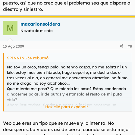
puesto, así que no creo que el problema sea que dispare a
diestro y siniestro.
macarionsoldera
M
Novato de mierda
15 Ago 2009
#8
SPINNING34 rebuznó:
No soy un orco, tengo pelo, no tengo caspa, no me sobra ni un
kilo, estoy más bien fibrado, hago deporte, me ducho dos o
tres veces al dia, en general me encuentran atractivo, no fumo,
no me drogo, no soy alcoholico,...
Que mierda me pasa? Que mierda les pasa? Estoy condenado
a hacerme pajas, ir de putas y estar solo el resto de mi puta
vida?
Ahora insultadme, tiradme piedros, o incluso hacerme un
Haz clic para expandir...
psicoanalisis si quereis. Acepto sugerencias.
Veo que eres un tipo que se mueve y lo intenta. No
desesperes. La vida es asi de perra, cuando se esta mejor