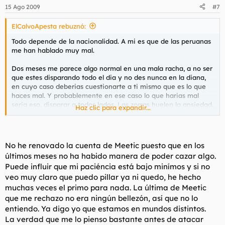
15 Ago 2009
#7
ElCalvoApesta rebuznó:
Todo depende de la nacionalidad. A mi es que de las peruanas
me han hablado muy mal.
Dos meses me parece algo normal en una mala racha, a no ser
que estes disparando todo el dia y no des nunca en la diana,
en cuyo caso deberias cuestionarte a ti mismo que es lo que
haces mal. Y probablemente en ese caso lo que harias mal
seria eso, disparar a todos lados. Las zorras huelen la ansiedad.
Haz clic para expandir...
Sigue probando en meetic, hay mucho orco con el que podras
recuperar la calma y aspirar a presas de mayor rango. Animo.
No he renovado la cuenta de Meetic puesto que en los
últimos meses no ha habido manera de poder cazar algo.
Puede influir que mi paciéncia está bajo minímos y si no
veo muy claro que puedo pillar ya ni quedo, he hecho
muchas veces el primo para nada. La última de Meetic
que me rechazo no era ningún bellezón, así que no lo
entiendo. Ya digo yo que estamos en mundos distintos.
La verdad que me lo pienso bastante antes de atacar