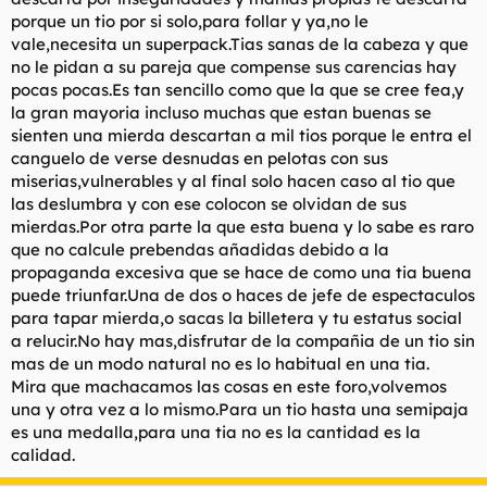
porque un tio por si solo,para follar y ya,no le
vale,necesita un superpack.Tias sanas de la cabeza y que
no le pidan a su pareja que compense sus carencias hay
pocas pocas.Es tan sencillo como que la que se cree fea,y
la gran mayoria incluso muchas que estan buenas se
sienten una mierda descartan a mil tios porque le entra el
canguelo de verse desnudas en pelotas con sus
miserias,vulnerables y al final solo hacen caso al tio que
las deslumbra y con ese colocon se olvidan de sus
mierdas.Por otra parte la que esta buena y lo sabe es raro
que no calcule prebendas añadidas debido a la
propaganda excesiva que se hace de como una tia buena
puede triunfar.Una de dos o haces de jefe de espectaculos
para tapar mierda,o sacas la billetera y tu estatus social
a relucir.No hay mas,disfrutar de la compañia de un tio sin
mas de un modo natural no es lo habitual en una tia.
Mira que machacamos las cosas en este foro,volvemos
una y otra vez a lo mismo.Para un tio hasta una semipaja
es una medalla,para una tia no es la cantidad es la
calidad.