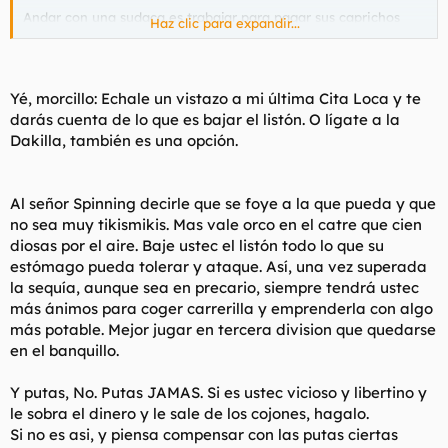
Andar con una sudaca es trabajar para pagar sus caprichos
Haz clic para expandir...
materialistas, que una vez que tengan un primo que se los
pague, no iran a lo barato precisamente.
Alla tu si quieres follarte a las tira-flechas, pero sabes a lo que
Yé, morcillo: Echale un vistazo a mi última Cita Loca y te
te espones.
darás cuenta de lo que es bajar el listón. O lígate a la
Dakilla, también es una opción.
Al señor Spinning decirle que se foye a la que pueda y que
no sea muy tikismikis. Mas vale orco en el catre que cien
diosas por el aire. Baje ustec el listón todo lo que su
estómago pueda tolerar y ataque. Así, una vez superada
la sequía, aunque sea en precario, siempre tendrá ustec
más ánimos para coger carrerilla y emprenderla con algo
más potable. Mejor jugar en tercera division que quedarse
en el banquillo.
Y putas, No. Putas JAMAS. Si es ustec vicioso y libertino y
le sobra el dinero y le sale de los cojones, hagalo.
Si no es asi, y piensa compensar con las putas ciertas