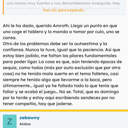
uno mismo muy fuertes o nos derrumbaremos enseguida. Hay
Siga jugando
, y como bien le han aconsejado aqui, pruebe el
que tener madera de vendedor de enciclopedias y no ponerse
Haz clic para expandir...
placer de las partidas simultáneas.
a llorar si te dan 10 portazos en las narices de buena mañana.
Y que te de un poco igual todo. Para eso, hay que estar
entretenido con varias a la vez. No hay mejor manera de jugar.
Ahí le ha dado, querido Amroth. Llega un punto en que
uno coge el tablero y lo manda a tomar por culo, uno se
cansa.
Otro de los problemas debe ser la autoestima y la
confianza. Nunca la tuve, igual que la paciencia. Así que
estoy bien jodido, me faltan los pilares fundamentales
para poder ligar. La cosa es que, aún teniendo épocas de
sequía, como todos (más por auto exclusión que por otra
cosa) no he tenido mala suerte en el tema folleteo, casi
siempre he tenido algo que llevarme a la boca, pero
últimamente... igual ya he follado todo lo que tenía que
follar y se acabó el juego... No se. Total, que es domingo
por la tarde y estoy aquí escribiendo sandeces por no
tener compañía, hay que joderse.
zabawny
Z
Asiduo