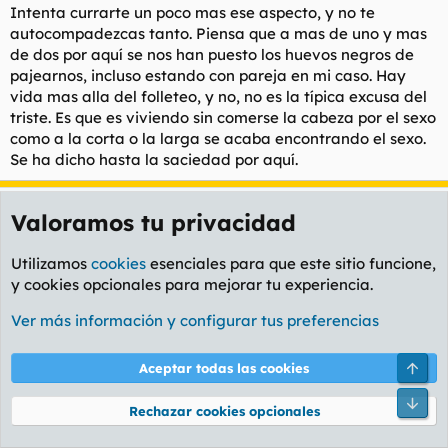
Intenta currarte un poco mas ese aspecto, y no te
autocompadezcas tanto. Piensa que a mas de uno y mas
de dos por aquí se nos han puesto los huevos negros de
pajearnos, incluso estando con pareja en mi caso. Hay
vida mas alla del folleteo, y no, no es la típica excusa del
triste. Es que es viviendo sin comerse la cabeza por el sexo
como a la corta o la larga se acaba encontrando el sexo.
Se ha dicho hasta la saciedad por aquí.
Cachondo Mental
Valoramos tu privacidad
Spanish Stallion
Utilizamos
cookies
esenciales para que este sitio funcione,
16 Ago 2009
#25
y cookies opcionales para mejorar tu experiencia.
hay que aceptarlo
Ver más información y configurar tus preferencias
Arri
Aceptar todas las cookies
SPINNING34 rebuznó:
Que mierda me pasa? Que mierda les pasa? Estoy condenado
Pie
Rechazar cookies opcionales
a hacerme pajas, ir de putas y estar solo el resto de mi puta
vida?