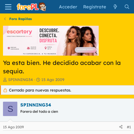
Acceder
Regístrate
Foro Rapiñas
Ya esta bien. He decidido acabar con la
sequia.
I
F
SPINNING34
15 Ago 2009
n
e
Cerrado para nuevas respuestas.
i
c
c
h
i
a
SPINNING34
a
d
S
d
Forero del todo a cien
e
o
i
r
n
15 Ago 2009
#1
d
i
e
c