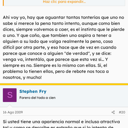
Haz clic para expandir...
Y recuerda que el problema lo tienen ellas. Mucho tontear, pero
luego nada. Nosotros no estamos para perder el tiempo (y aún
así volvemos a caer en su juego).
Ahí voy yo, hay que aguantar tantas tonterías que uno no
sabe si merece la pena tanto intento, aunque como bien
dices, siempre volvemos a caer, es el instinto que le pierde
a uno. Y que coño, que tambien uno aspira a tener a
alguien a su lado que valga realmente la pena, cosa
difícil por otra parte, y eso hace que de vez en cuando
parece que conoce a alguien "de verdad", y se dice:
venga va, intentàlo, que parece que esta vez sí... Y
siempre es no. Siempre es lo mismo con ellas. Sí, el
problema lo tienen ellas, pero de rebote nos toca a
nosotros, y mucho!
Stephen Fry
S
Forero del todo a cien
16 Ago 2009
#20
Si usted tiene una apariencia normal e incluso atractiva
tal y como se describe es extraño que si lo intenta de