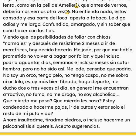
lenta, como en la peli de Amelie
, que antes de vernos,
deberiamos vernos otra vez
. No entiendo nada, estoy
cansado y esa parte del local apesta a tabaco. Le digo
adios y me largo. Confundido, amargado, y sin saber que
coño hacer con las tias.
Viendo que las posibilidades de follar con chicas
"normales" y después de resistirme 2 meses a ir de
meretrices, hoy decido hacerlo. Me jode, por que me había
prometido no volver a pagar por follar, y que incluso
podría aguantar dias, semanas e incluso meses sin catar
hembra, pero no ha sido así. Me jode, pensaba que podría.
No soy un orco, tengo pelo, no tengo caspa, no me sobra
ni un kilo, estoy más bien fibrado, hago deporte, me
ducho dos o tres veces al dia, en general me encuentran
atractivo, no fumo, no me drogo, no soy alcoholico,...
Que mierda me pasa? Que mierda les pasa? Estoy
condenado a hacerme pajas, ir de putas y estar solo el
resto de mi puta vida?
Ahora insultadme, tiradme piedros, o incluso hacerme un
psicoanalisis si quereis. Acepto sugerencias.