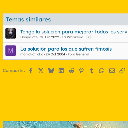
Temas similares
Tengo la solución para mejorar todos los ser
Donpalote
20 Dic 2022
La Whiskería
2
La solución para los que sufren fimosis
M
morrokotroko
24 Oct 2004
Foro General
Facebook
X
Bluesky
LinkedIn
Reddit
Pinterest
Tumblr
WhatsApp
Email
E
Compartir: