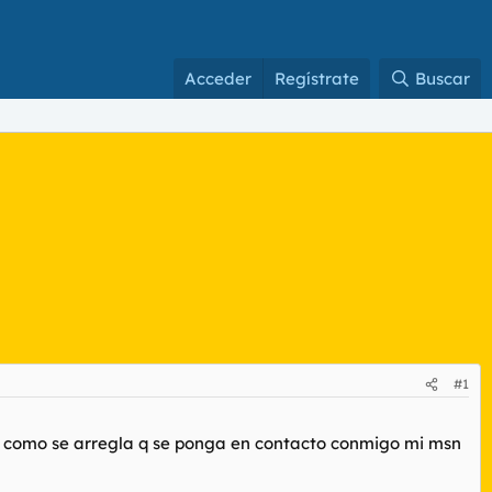
Acceder
Regístrate
Buscar
#1
er como se arregla q se ponga en contacto conmigo mi msn