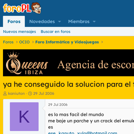
Foros
Novedades
Miembros
Nuevos mensajes
Buscar en foros
Foros
OCIO
Foro Informática y Videojuegos
ya he conseguido la solucion para el t
I
F
kaniuton
29 Jul 2006
n
e
i
c
29 Jul 2006
c
K
h
es lo mas facil del mundo
i
a
a
d
me baje un parche y un crack del emule
d
e
es
o
i
ese_kanuto_xulo@hotmail.com