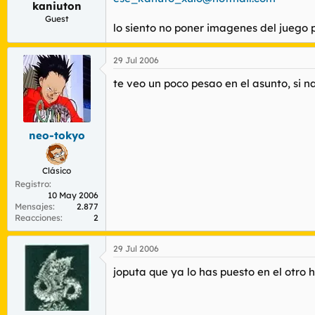
kaniuton
r
n
d
i
Guest
lo siento no poner imagenes del juego p
e
c
l
i
t
o
29 Jul 2006
e
m
te veo un poco pesao en el asunto, si 
a
neo-tokyo
Clásico
Registro
10 May 2006
Mensajes
2.877
Reacciones
2
29 Jul 2006
joputa que ya lo has puesto en el otro hil