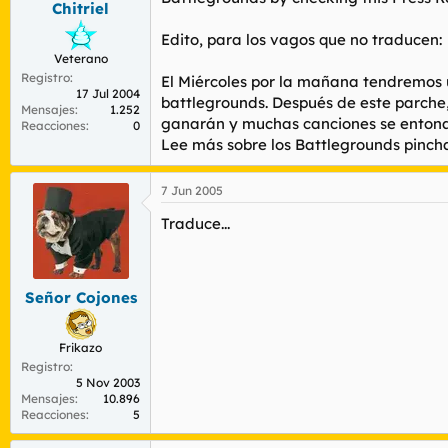
Chitriel
r
n
d
i
Edito, para los vagos que no traducen:
e
c
Veterano
l
i
Registro
t
o
El Miércoles por la mañana tendremos 
17 Jul 2004
e
battlegrounds. Después de este parche,
Mensajes
1.252
m
ganarán y muchas canciones se entonar
Reacciones
0
a
Lee más sobre los Battlegrounds pincha
7 Jun 2005
Traduce...
Señor Cojones
Frikazo
Registro
5 Nov 2003
Mensajes
10.896
Reacciones
5