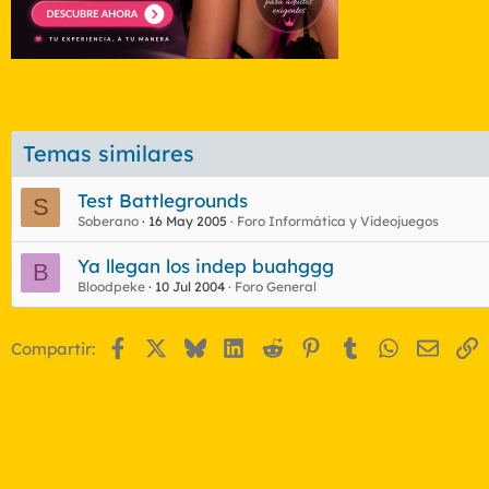
Temas similares
Test Battlegrounds
S
Soberano
16 May 2005
Foro Informática y Videojuegos
Ya llegan los indep buahggg
B
Bloodpeke
10 Jul 2004
Foro General
Facebook
X
Bluesky
LinkedIn
Reddit
Pinterest
Tumblr
WhatsApp
Email
E
Compartir: