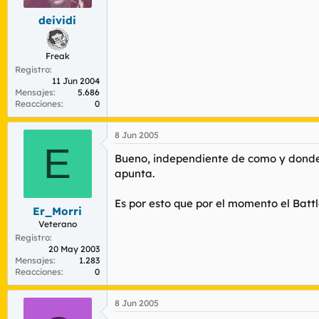
deividi
Freak
Registro
11 Jun 2004
Mensajes
5.686
Reacciones
0
8 Jun 2005
E
Bueno, independiente de como y donde 
apunta.
Es por esto que por el momento el Batt
Er_Morri
Veterano
Registro
20 May 2003
Mensajes
1.283
Reacciones
0
8 Jun 2005