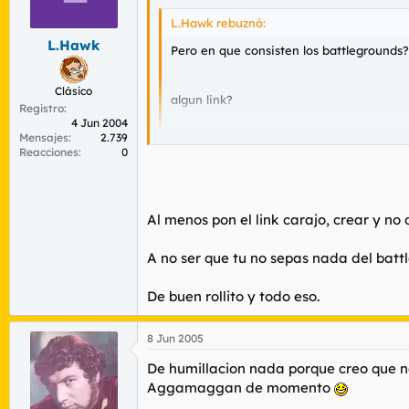
L.Hawk rebuznó:
L.Hawk
Pero en que consisten los battlegrounds
Clásico
algun link?
Registro
4 Jun 2004
Mensajes
2.739
se agradece.
Reacciones
0
En vuestro servidor, que os humillen flagr
Al menos pon el link carajo, crear y no 
A no ser que tu no sepas nada del battl
De buen rollito y todo eso.
8 Jun 2005
De humillacion nada porque creo que no
Aggamaggan de momento