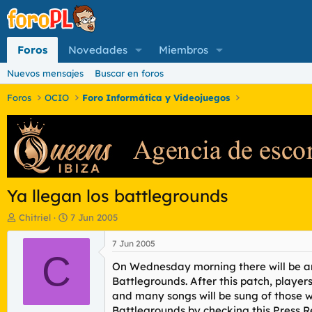
Foros
Novedades
Miembros
Nuevos mensajes
Buscar en foros
Foros
OCIO
Foro Informática y Videojuegos
Ya llegan los battlegrounds
I
F
Chitriel
7 Jun 2005
n
e
i
c
7 Jun 2005
c
C
h
On Wednesday morning there will be an
i
a
a
d
Battlegrounds. After this patch, player
d
e
and many songs will be sung of those 
o
i
Battlegrounds by checking this Press 