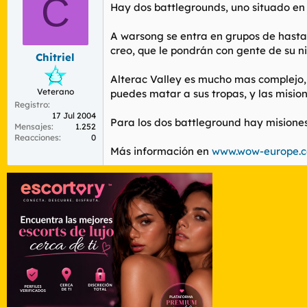
C
Hay dos battlegrounds, uno situado en t
A warsong se entra en grupos de hasta 1
creo, que le pondrán con gente de su n
Chitriel
Alterac Valley es mucho mas complejo, 
Veterano
puedes matar a sus tropas, y las misio
Registro
17 Jul 2004
Para los dos battleground hay misiones
Mensajes
1.252
Reacciones
0
Más información en
www.wow-europe.