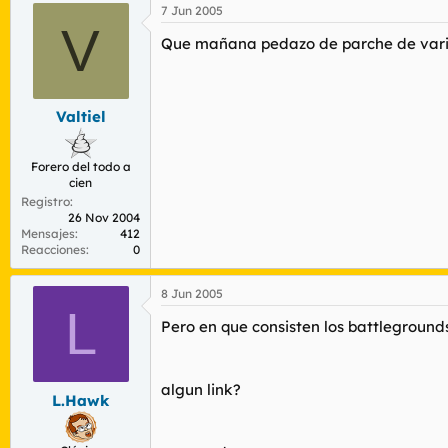
7 Jun 2005
V
Que mañana pedazo de parche de varias
Valtiel
Forero del todo a
cien
Registro
26 Nov 2004
Mensajes
412
Reacciones
0
8 Jun 2005
L
Pero en que consisten los battlegroun
algun link?
L.Hawk