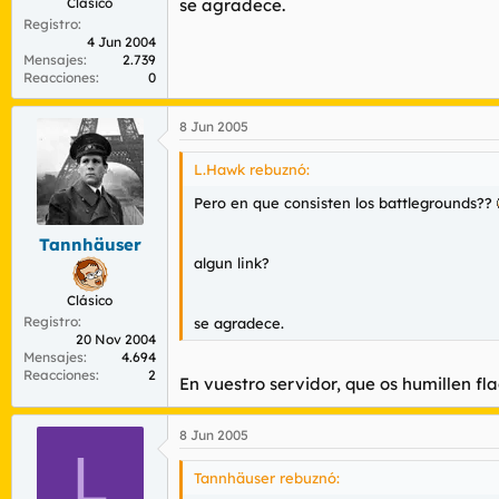
Clásico
se agradece.
Registro
4 Jun 2004
Mensajes
2.739
Reacciones
0
8 Jun 2005
L.Hawk rebuznó:
Pero en que consisten los battlegrounds??
Tannhäuser
algun link?
Clásico
Registro
se agradece.
20 Nov 2004
Mensajes
4.694
Reacciones
2
En vuestro servidor, que os humillen f
8 Jun 2005
L
Tannhäuser rebuznó: