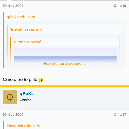
30 Nov 2004
#16
qPaKs rebuznó:
Travoltin rebuznó:
qPaKs rebuznó:
Haz clic para expandir...
Haz clic para expandir...
Creo q no lo pilló
Haz clic para expandir...
qPaKs
Q
Clásico
¿Es un mono?
30 Nov 2004
#17
Maverick rebuznó: