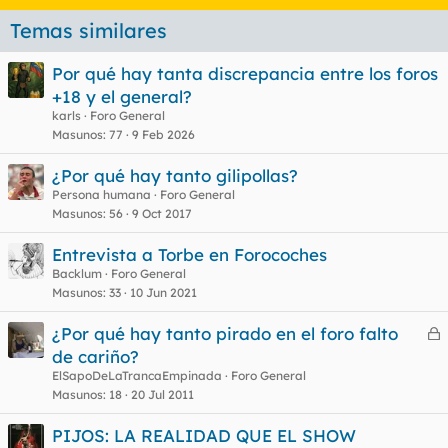
Temas similares
Por qué hay tanta discrepancia entre los foros
+18 y el general?
karls
Foro General
Masunos
77
9 Feb 2026
¿Por qué hay tanto gilipollas?
Persona humana
Foro General
Masunos
56
9 Oct 2017
Entrevista a Torbe en Forocoches
Backlum
Foro General
Masunos
33
10 Jun 2021
¿Por qué hay tanto pirado en el foro falto
e
de cariño?
r
ElSapoDeLaTrancaEmpinada
Foro General
r
Masunos
18
20 Jul 2011
PIJOS: LA REALIDAD QUE EL SHOW