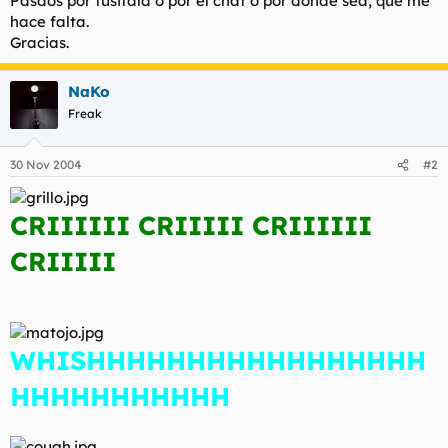
Pasaos por tusitala o por el chat o por donde sea, que me
t
o
hace falta.
e
Gracias.
m
a
NaKo
Freak
30 Nov 2004
#2
CRIIIIII CRIIIII CRIIIIII
CRIIIII
WHISHHHHHHHHHHHHHHHHH
HHHHHHHHHHH