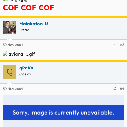
COF COF COF
Malakaton-M
Freak
30 Nov 2004
#3
qPaKs
Q
Clásico
30 Nov 2004
#4