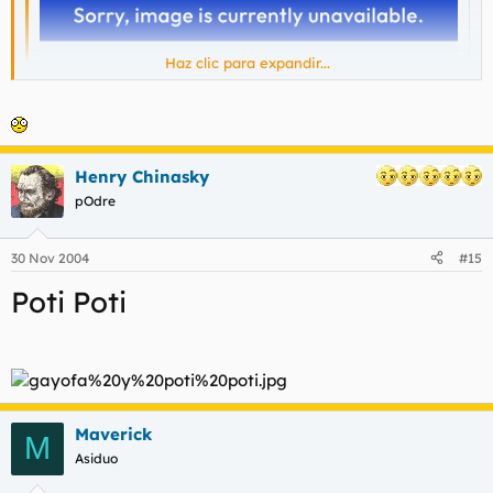
Haz clic para expandir...
Haz clic para expandir...
¿Es un mono?
Henry Chinasky
pOdre
30 Nov 2004
#15
Poti Poti
Maverick
M
Asiduo