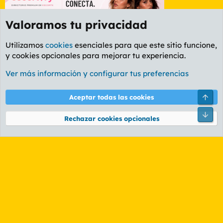
Valoramos tu privacidad
Utilizamos
cookies
esenciales para que este sitio funcione,
y cookies opcionales para mejorar tu experiencia.
Foro General
Ver más información y configurar tus preferencias
Cookies
PL OLDSTYLE AMARILLO
Cambiar fuente
Español (ES)
Arri
Aceptar todas las cookies
Contáctanos
Términos y reglas
Política de privacidad
Ayuda
R
Pie
S
Rechazar cookies opcionales
S
®
Community platform by XenForo
© 2010-2026 XenForo Ltd.