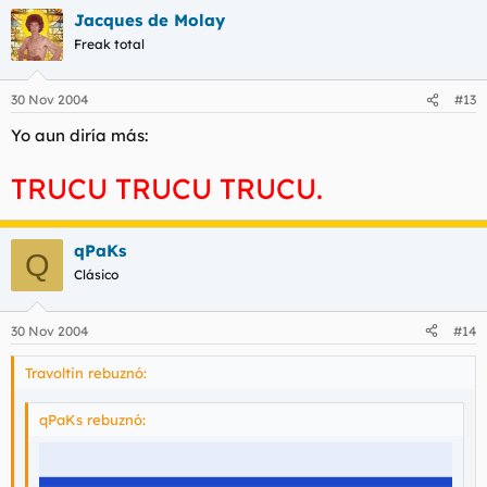
Jacques de Molay
Freak total
30 Nov 2004
#13
Yo aun diría más:
TRUCU TRUCU TRUCU.
qPaKs
Q
Clásico
30 Nov 2004
#14
Travoltin rebuznó:
qPaKs rebuznó: