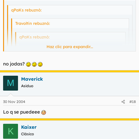
qPaKs rebuznó:
Travoltin rebuznó:
qPaKs rebuznó:
Haz clic para expandir...
Haz clic para expandir...
no jodas?
Haz clic para expandir...
Creo q no lo pilló
Maverick
M
Asiduo
Haz clic para expandir...
30 Nov 2004
#18
¿Es un mono?
Lo q se puedeee
Kaixer
K
Clásico