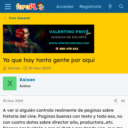
Acceder
Regístrate
Foro General
Ya que hay tanta gente por aqui
I
F
Xaixan
30 Nov 2004
n
e
i
c
Xaixan
X
c
h
Asiduo
i
a
a
d
d
e
30 Nov 2004
#1
o
i
r
n
A ver si alguién controla realmente de paginas sobre
d
i
historia del cine. Paginas buenas con texto y todo eso, no
e
c
con cuatro datos sobre director año, productora...etc.
l
i