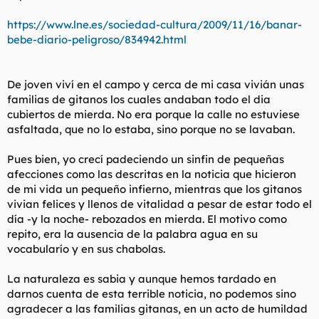
l
i
https://www.lne.es/sociedad-cultura/2009/11/16/banar-
t
o
e
bebe-diario-peligroso/834942.html
m
a
De joven viví en el campo y cerca de mi casa vivián unas
familias de gitanos los cuales andaban todo el dia
cubiertos de mierda. No era porque la calle no estuviese
asfaltada, que no lo estaba, sino porque no se lavaban.
Pues bien, yo crecí padeciendo un sinfin de pequeñas
afecciones como las descritas en la noticia que hicieron
de mi vida un pequeño infierno, mientras que los gitanos
vivian felices y llenos de vitalidad a pesar de estar todo el
día -y la noche- rebozados en mierda. El motivo como
repito, era la ausencia de la palabra agua en su
vocabularío y en sus chabolas.
La naturaleza es sabia y aunque hemos tardado en
darnos cuenta de esta terrible noticia, no podemos sino
agradecer a las familias gitanas, en un acto de humildad