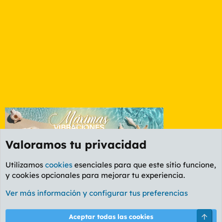
Valoramos tu privacidad
Utilizamos
cookies
esenciales para que este sitio funcione,
y cookies opcionales para mejorar tu experiencia.
Foro General
Ver más información y configurar tus preferencias
Cookies
PL OLDSTYLE AMARILLO
Cambiar fuente
Español (ES)
Arri
Aceptar todas las cookies
Contáctanos
Términos y reglas
Política de privacidad
Ayuda