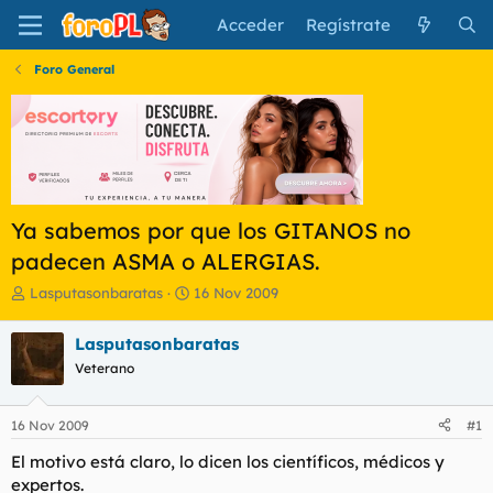
Acceder
Regístrate
Foro General
Ya sabemos por que los GITANOS no
padecen ASMA o ALERGIAS.
I
F
Lasputasonbaratas
16 Nov 2009
n
e
i
c
Lasputasonbaratas
c
h
Veterano
i
a
a
d
d
e
16 Nov 2009
#1
o
i
r
n
El motivo está claro, lo dicen los científicos, médicos y
d
i
expertos.
e
c