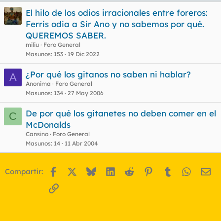
El hilo de los odios irracionales entre foreros:
Ferris odia a Sir Ano y no sabemos por qué.
QUEREMOS SABER.
miliu
Foro General
Masunos
153
19 Dic 2022
¿Por qué los gitanos no saben ni hablar?
A
Anonima
Foro General
Masunos
134
27 May 2006
De por qué los gitanetes no deben comer en el
C
McDonalds
Cansino
Foro General
Masunos
14
11 Abr 2004
Facebook
X
Bluesky
LinkedIn
Reddit
Pinterest
Tumblr
WhatsA
Em
Compartir:
Enlace