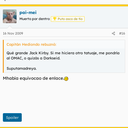
pai-mei
Muerto por dentro
Puto asco de tío
16 Nov 2009
#16
Capitán Hediondo rebuznó:
Qué grande Jack Kirby. Si me hiciera otro tatuaje, me pondría
al OMAC, o quizás a Darkseid.
Suputamadreya.
Mhabía equivocao de enlace.
Spoiler