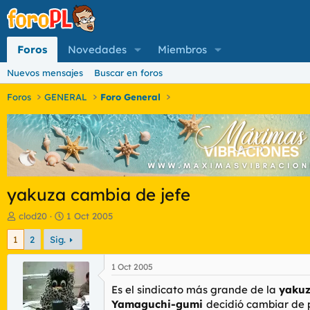
Foros
Novedades
Miembros
Nuevos mensajes
Buscar en foros
Foros
GENERAL
Foro General
yakuza cambia de jefe
I
F
clod20
1 Oct 2005
n
e
1
2
Sig.
i
c
c
h
i
a
1 Oct 2005
a
d
Es el sindicato más grande de la
yaku
d
e
o
i
Yamaguchi-gumi
decidió cambiar de 