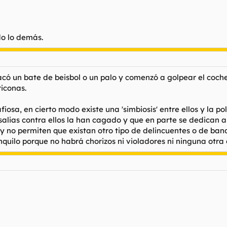
ieras que el tipo que tienes enfrente de tí puede ir a tu casa y matar a 
ara el efecto en los ojos, me pongo cinta. Aunque con el disfraz de ra
do lo demás.
acó un bate de beisbol o un palo y comenzó a golpear el coche.
iconas.
sa, en cierto modo existe una 'simbiosis' entre ellos y la po
ias contra ellos la han cagado y que en parte se dedican a e
 y no permiten que existan otro tipo de delincuentes o de ban
nquilo porque no habrá chorizos ni violadores ni ninguna otra