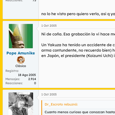
Reacciones
73
¿Habéis visto ese vídeo de dos policías 
Pues eso.
no lo he visto pero quiero verlo, asi q ya sa
1 Oct 2005
Ni de coña. Esa grabación la ví hace mes
Un Yakuza ha tenido un accidente de coc
arma contundente, no recuerdo bien) ha
Pope Amunike
en Japón, el presidente (Koizumi Uchi) i
Clásico
Registro
18 Ago 2005
Mensajes
2.914
Reacciones
0
1 Oct 2005
Dr_Escroto rebuznó:
Cuanto menos curioso que conozcan hasta el