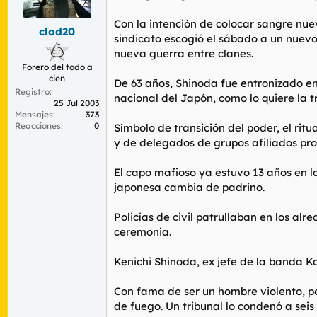
r
n
d
i
Con la intención de colocar sangre nuev
clod20
e
c
sindicato escogió el sábado a un nuevo
l
i
nueva guerra entre clanes.
t
o
Forero del todo a
e
cien
m
De 63 años, Shinoda fue entronizado en
Registro
a
nacional del Japón, como lo quiere la t
25 Jul 2003
Mensajes
373
Reacciones
0
Símbolo de transición del poder, el rit
y de delegados de grupos afiliados pr
El capo mafioso ya estuvo 13 años en l
japonesa cambia de padrino.
Policías de civil patrullaban en los al
ceremonia.
Kenichi Shinoda, ex jefe de la banda K
Con fama de ser un hombre violento, pe
de fuego. Un tribunal lo condenó a sei