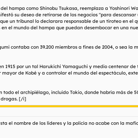
 del hampa como Shinobu Tsukasa, reemplaza a Yoshinori Wata
ifestó su deseo de retirarse de los negocios "para descansar
e un tribunal lo declarara responsable de un tiroteo en el q
s en el mundo del hampa que puedan desembocar en una nuev
umi contaba con 39.200 miembros a fines de 2004, o sea la mi
 en 1915 por un tal Harukichi Yamaguchi y medio centenar d
 mayor de Kobé y a controlar el mundo del espectáculo, exte
 todo el archipiélago, incluido Tokio, donde habría más de 50
e drogas.
[/i]
a el nombre de los líderes y la policía no acabe con la mafi