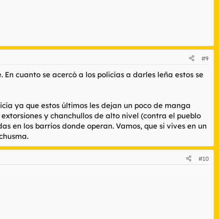
toda tu familia, solo por verlo a los ojos.
ta ya causo repulsión, que no es lo mismo, pero también corren.
#9
 En cuanto se acercó a los policías a darles leña estos se
licía ya que estos últimos les dejan un poco de manga
xtorsiones y chanchullos de alto nivel (contra el pueblo
das en los barrios donde operan. Vamos, que si vives en un
 chusma.
#10