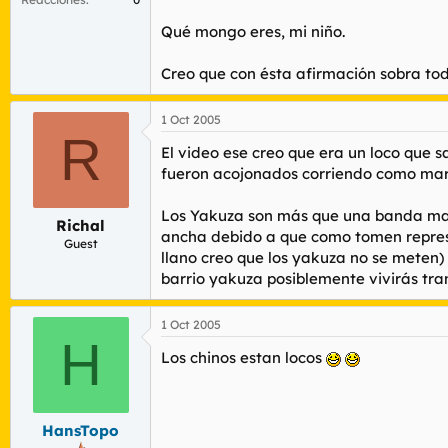
Lo primero. Tú también te acojonarías si sup
Qué mongo eres, mi niño.
Cuando sea grande, quiero ser un Yakuza. P
Creo que con ésta afirmación sobra to
1 Oct 2005
R
El video ese creo que era un loco que s
fueron acojonados corriendo como mar
Los Yakuza son más que una banda mafio
Richal
ancha debido a que como tomen represal
Guest
llano creo que los yakuza no se meten)
barrio yakuza posiblemente vivirás tra
1 Oct 2005
H
Los chinos estan locos
HansTopo