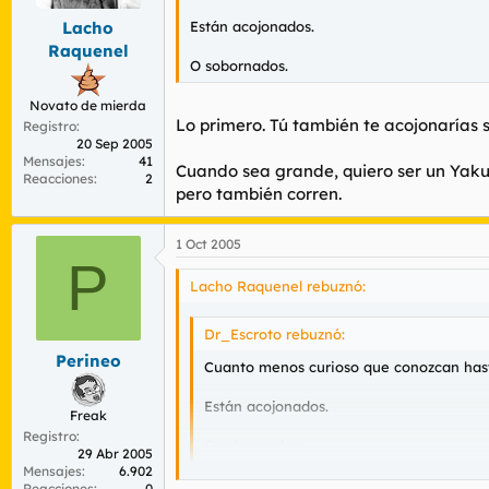
Están acojonados.
Lacho
Raquenel
O sobornados.
Novato de mierda
Lo primero. Tú también te acojonarías si
Registro
20 Sep 2005
Mensajes
41
Cuando sea grande, quiero ser un Yakuza
Reacciones
2
pero también corren.
1 Oct 2005
P
Lacho Raquenel rebuznó:
Dr_Escroto rebuznó:
Perineo
Cuanto menos curioso que conozcan hasta 
Están acojonados.
Freak
Registro
O sobornados.
29 Abr 2005
Mensajes
6.902
Reacciones
0