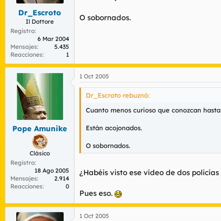
Dr_Escroto
O sobornados.
Il Dottore
Registro
6 Mar 2004
Mensajes
5.435
Reacciones
1
1 Oct 2005
Dr_Escroto rebuznó:
Cuanto menos curioso que conozcan hasta el
Están acojonados.
Pope Amunike
O sobornados.
Clásico
Registro
18 Ago 2005
¿Habéis visto ese vídeo de dos policí
Mensajes
2.914
Reacciones
0
Pues eso.
1 Oct 2005