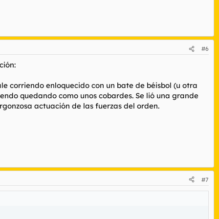
 de tener un accidente de coche?
#6
ción:
le corriendo enloquecido con un bate de béisbol (u otra
orriendo quedando como unos cobardes. Se lió una grande
vergonzosa actuación de las fuerzas del orden.
#7