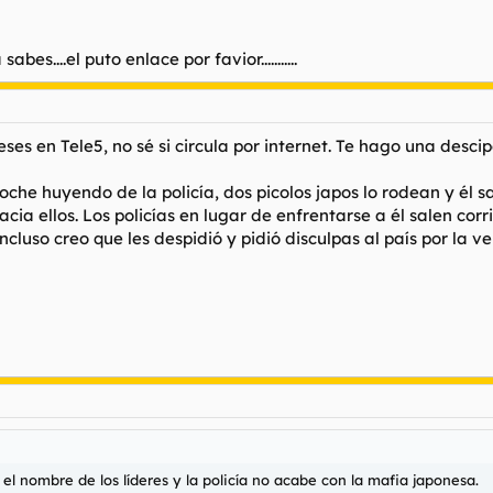
japoneses huyendo como italianos de un yakuza desarmado que acababa
bes....el puto enlace por favior...........
es en Tele5, no sé si circula por internet. Te hago una descip
he huyendo de la policía, dos picolos japos lo rodean y él sa
cia ellos. Los policías en lugar de enfrentarse a él salen c
ncluso creo que les despidió y pidió disculpas al país por la 
 nombre de los líderes y la policía no acabe con la mafia japonesa.