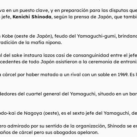
a en un puesto clave, y en preparación para las disputas que 
 jefe,
Kenichi Shinoda
, según la prensa de Japón, que tambi
 Kobe (oeste de Japón), feudo del Yamaguchi-gumi, brindando
radición de la mafia nipona.
ual del sake instaura lazos casi de consanguinidad entre el j
ocedentes de todo Japón asistieron a la ceremonia de entroni
a cárcel por haber matado a un rival con un sable en 1969. E
rededores del cuartel general del Yamaguchi, situado en un bar
odo-kai de Nagoya (oeste), es el sexto jefe del Yamaguchi, d
ro admirado por su sentido de la organización, Shinoda se en
s años de cárcel pero sus abogados apelaron.