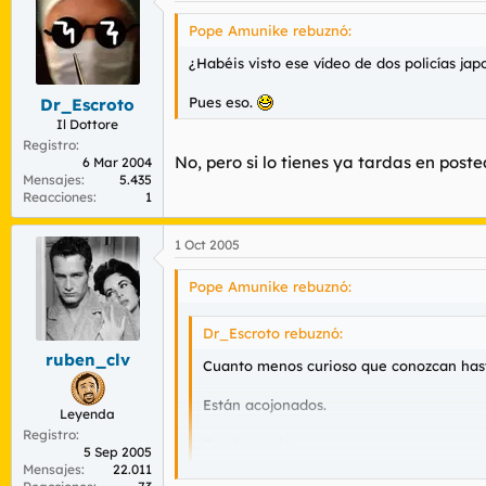
Pope Amunike rebuznó:
¿Habéis visto ese vídeo de dos policías 
Pues eso.
Dr_Escroto
Il Dottore
Registro
No, pero si lo tienes ya tardas en poste
6 Mar 2004
Mensajes
5.435
Reacciones
1
1 Oct 2005
Pope Amunike rebuznó:
Dr_Escroto rebuznó:
ruben_clv
Cuanto menos curioso que conozcan hasta 
Están acojonados.
Leyenda
Registro
O sobornados.
5 Sep 2005
Mensajes
22.011