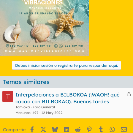
Debes iniciar sesión o registrarte para responder aquí.
Temas similares
Interpelaciones a BILBOKOA (¡WAOH! qué
T
e
cacao con BILBOKAO). Buenas tardes
r
Tomioka
Foro General
r
Masunos
497
12 May 2022
Facebook
X
Bluesky
LinkedIn
Reddit
Pinterest
Tumblr
WhatsA
Em
Compartir:
o