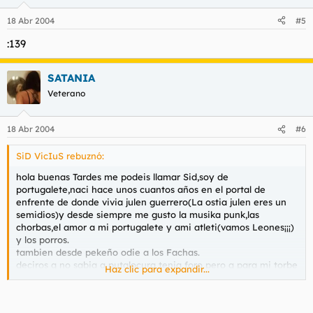
18 Abr 2004
#5
:139
SATANIA
Veterano
18 Abr 2004
#6
SiD VicIuS rebuznó:
hola buenas Tardes me podeis llamar Sid,soy de
portugalete,naci hace unos cuantos años en el portal de
enfrente de donde vivia julen guerrero(La ostia julen eres un
semidios)y desde siempre me gusto la musika punk,las
chorbas,el amor a mi portugalete y ami atleti(vamos Leones¡¡¡)
y los porros.
tambien desde pekeño odie a los Fachas.
deciros q no sabia q putalocura tenia foro pero q para mi torbe
Haz clic para expandir...
es un gran humorista vasko y q se q aki pasare buenos
momentos,al igual q los paso en otros foros q frecuento.
Gora Torbe,Gora el transbordador de portu¡¡¡¡¡¡