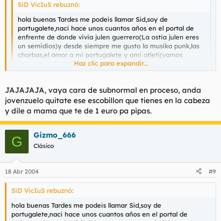
SiD VicIuS rebuznó:
hola buenas Tardes me podeis llamar Sid,soy de
portugalete,naci hace unos cuantos años en el portal de
enfrente de donde vivia julen guerrero(La ostia julen eres
un semidios)y desde siempre me gusto la musika punk,las
chorbas,el amor a mi portugalete y ami atleti(vamos
Haz clic para expandir...
Leones¡¡¡) y los porros.
tambien desde pekeño odie a los Fachas.
deciros q no sabia q putalocura tenia foro pero q para mi
Haz clic para expandir...
JAJAJAJA, vaya cara de subnormal en proceso, anda
torbe es un gran humorista vasko y q se q aki pasare
buenos momentos,al igual q los paso en otros foros q
jovenzuelo quitate ese escobillon que tienes en la cabeza
frecuento.
y dile a mama que te de 1 euro pa pipas.
Gora Torbe,Gora el transbordador de portu¡¡¡¡¡¡
MANERO
?
Gizmo_666
por cierto estaba ojeando el gara ahora despues de comer
G
y menuda liaron la puta policia anoche en los astilleros. y la
Clásico
misma noticia en el diario sale completamente
modificada,no estais hasta los webos de q modifiken los
echos?
18 Abr 2004
#9
SiD VicIuS rebuznó:
hola buenas Tardes me podeis llamar Sid,soy de
portugalete,naci hace unos cuantos años en el portal de