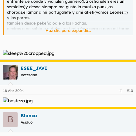
enfrente de donde vivia julen guerrero(La ostia julen eres un
semidios)y desde siempre me gusto la musika punk,las
chorbas,el amor a mi portugalete y ami atleti(vamos Leones¡¡¡)
y los porros.
tambien desde pekeño odie a los Fachas.
deciros q no sabia q putalocura tenia foro pero q para mi torbe
Haz clic para expandir...
es un gran humorista vasko y q se q aki pasare buenos
momentos,al igual q los paso en otros foros q frecuento.
Gora Torbe,Gora el transbordador de portu¡¡¡¡¡¡
por cierto estaba ojeando el gara ahora despues de comer y
ESEE_JAVI
menuda liaron la puta policia anoche en los astilleros. y la
Veterano
misma noticia en el diario sale completamente modificada,no
estais hasta los webos de q modifiken los echos?
18 Abr 2004
#10
Blanca
B
Asiduo