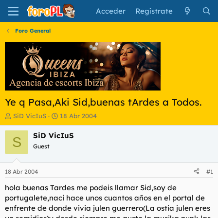
Acceder
Regístrate
Foro General
Ye q Pasa,Aki Sid,buenas tArdes a Todos.
I
F
SiD VicIuS
18 Abr 2004
n
e
i
c
SiD VicIuS
S
c
h
Guest
i
a
a
d
d
e
18 Abr 2004
#1
o
i
r
n
hola buenas Tardes me podeis llamar Sid,soy de
d
i
portugalete,naci hace unos cuantos años en el portal de
e
c
enfrente de donde vivia julen guerrero(La ostia julen eres
l
i