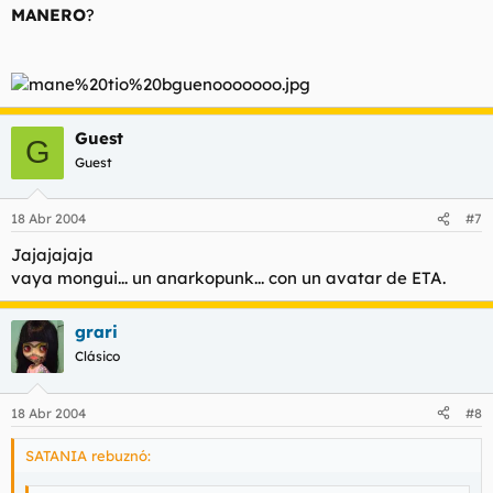
MANERO
?
por cierto estaba ojeando el gara ahora despues de comer y
menuda liaron la puta policia anoche en los astilleros. y la
misma noticia en el diario sale completamente modificada,no
estais hasta los webos de q modifiken los echos?
Guest
G
Guest
18 Abr 2004
#7
Jajajajaja
vaya mongui... un anarkopunk... con un avatar de ETA.
grari
Clásico
18 Abr 2004
#8
SATANIA rebuznó: