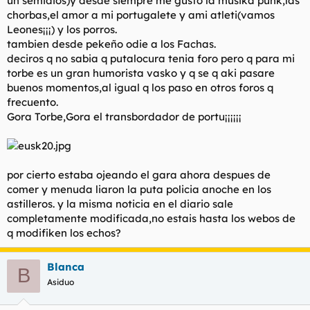
un semidios)y desde siempre me gusto la musika punk,las
t
o
chorbas,el amor a mi portugalete y ami atleti(vamos
e
Leones¡¡¡) y los porros.
m
a
tambien desde pekeño odie a los Fachas.
deciros q no sabia q putalocura tenia foro pero q para mi
torbe es un gran humorista vasko y q se q aki pasare
buenos momentos,al igual q los paso en otros foros q
frecuento.
Gora Torbe,Gora el transbordador de portu¡¡¡¡¡¡
por cierto estaba ojeando el gara ahora despues de
comer y menuda liaron la puta policia anoche en los
astilleros. y la misma noticia en el diario sale
completamente modificada,no estais hasta los webos de
q modifiken los echos?
Blanca
B
Asiduo