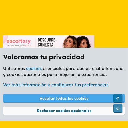
Valoramos tu privacidad
Utilizamos
cookies
esenciales para que este sitio funcione,
y cookies opcionales para mejorar tu experiencia.
Foro General
Ver más información y configurar tus preferencias
Cookies
PL OLDSTYLE AMARILLO
Cambiar fuente
Español (ES)
Arri
Aceptar todas las cookies
Contáctanos
Términos y reglas
Política de privacidad
Ayuda
R
Pie
S
Rechazar cookies opcionales
S
®
Community platform by XenForo
© 2010-2026 XenForo Ltd.