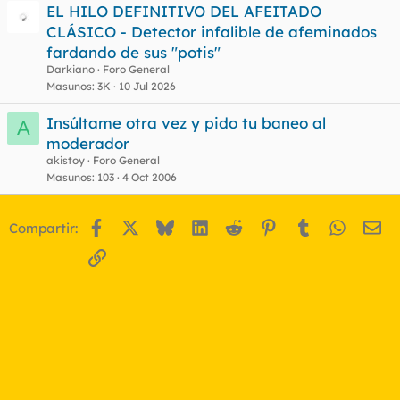
EL HILO DEFINITIVO DEL AFEITADO
CLÁSICO - Detector infalible de afeminados
fardando de sus "potis"
Darkiano
Foro General
Masunos
3K
10 Jul 2026
Insúltame otra vez y pido tu baneo al
A
moderador
akistoy
Foro General
Masunos
103
4 Oct 2006
Facebook
X
Bluesky
LinkedIn
Reddit
Pinterest
Tumblr
WhatsA
Em
Compartir:
Enlace