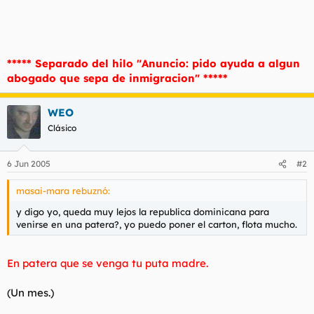
t
o
e
m
a
***** Separado del hilo "Anuncio: pido ayuda a algun
abogado que sepa de inmigracion" *****
WEO
Clásico
6 Jun 2005
#2
masai-mara rebuznó:
y digo yo, queda muy lejos la republica dominicana para
venirse en una patera?, yo puedo poner el carton, flota mucho.
En patera que se venga tu puta madre.
(Un mes.)