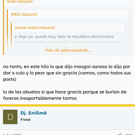
Silas rebuznó:
WEO rebuznó:
masai-mara rebuznó:
y digo yo, queda muy lejos la republica dominicana
para venirse en una patera?, yo puedo poner el carton,
flota mucho.
Haz clic para expandir...
Haz clic para expandir...
En patera que se venga tu puta madre.
Haz clic para expandir...
no tonto, en este hilo lo que dijo masgai-sarasa lo dijo por
dar x culo y lo peor que sin gracia (vamos, como todos sus
(Un mes.)
Si, lo de las abuelas era muchisisimo mas gracioso.
posts)
No creo que sea un hilo para hacer bromitas, y menos tan
fáciles.
lo de las abuelas si que hace gracia porque se burlan de
foreros insoportablemente tontos
Dj. EniGmA
D
Freak