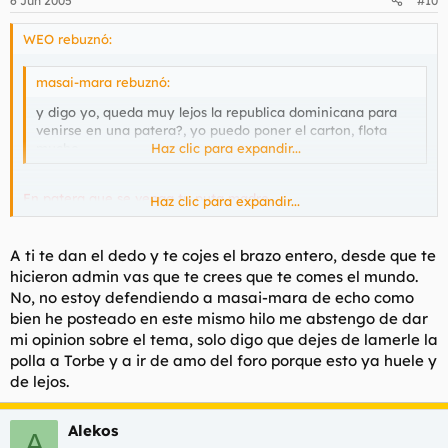
6 Jun 2005
#10
WEO rebuznó:
masai-mara rebuznó:
y digo yo, queda muy lejos la republica dominicana para
venirse en una patera?, yo puedo poner el carton, flota
mucho.
Haz clic para expandir...
En patera que se venga tu puta madre.
Haz clic para expandir...
(Un mes.)
A ti te dan el dedo y te cojes el brazo entero, desde que te
No creo que sea un hilo para hacer bromitas, y menos tan
hicieron admin vas que te crees que te comes el mundo.
fáciles.
No, no estoy defendiendo a masai-mara de echo como
bien he posteado en este mismo hilo me abstengo de dar
mi opinion sobre el tema, solo digo que dejes de lamerle la
polla a Torbe y a ir de amo del foro porque esto ya huele y
de lejos.
Alekos
A