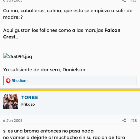
6 Jun 2005
#17
Calma, caballeros, calma, que esto se empieza a salir de
madre.:?
Aquí gustan los follones como a las marujas
Falcon
Crest
...
Ya sufisiente de dar sera, Danielsan.
Rhodium
R
e
a
TORBE
c
c
Frikazo
i
o
n
6 Jun 2005
#18
e
s
si es una broma entonces no pasa nada
:
no vamos a dejarle al muchacho sin su racion de foro