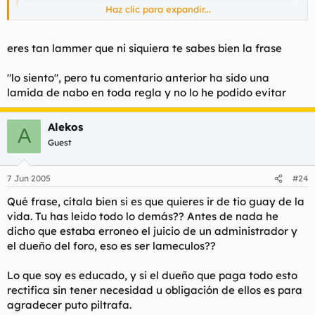
Haz clic para expandir...
Haz clic para expandir...
eres tan lammer que ni siquiera te sabes bien la frase
si es que está claro.. Cuando la mano muestra la luna el imbecil
sólo ve dedos...
"lo siento", pero tu comentario anterior ha sido una
lamida de nabo en toda regla y no lo he podido evitar
Alekos
A
Guest
7 Jun 2005
#24
Qué frase, cítala bien si es que quieres ir de tio guay de la
vida. Tu has leido todo lo demás?? Antes de nada he
dicho que estaba erroneo el juicio de un administrador y
el dueño del foro, eso es ser lameculos??
Lo que soy es educado, y si el dueño que paga todo esto
rectifica sin tener necesidad u obligación de ellos es para
agradecer puto piltrafa.