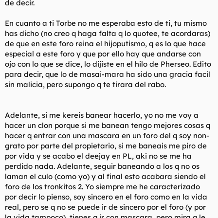
de decir.
En cuanto a ti Torbe no me esperaba esto de ti, tu mismo
has dicho (no creo q haga falta q lo quotee, te acordaras)
de que en este foro reina el hijoputismo, q es lo que hace
especial a este foro y que por ello hay que andarse con
ojo con lo que se dice, lo dijiste en el hilo de Pherseo. Edito
para decir, que lo de masai-mara ha sido una gracia facil
sin malicia, pero supongo q te tirara del rabo.
Adelante, si me kereis banear hacerlo, yo no me voy a
hacer un clon porque si me banean tengo mejores cosas q
hacer q entrar con una mascara en un foro del q soy non-
grato por parte del propietario, si me baneais me piro de
por vida y se acabo el deejay en PL, aki no se me ha
perdido nada. Adelante, seguir baneando a los q no os
laman el culo (como yo) y al final esto acabara siendo el
foro de los tronkitos 2. Yo siempre me he caracterizado
por decir lo pienso, soy sincero en el foro como en la vida
real, pero se q no se puede ir de sincero por el foro (y por
la vida tampoco), tienes q ir con mascara, pero mira q le