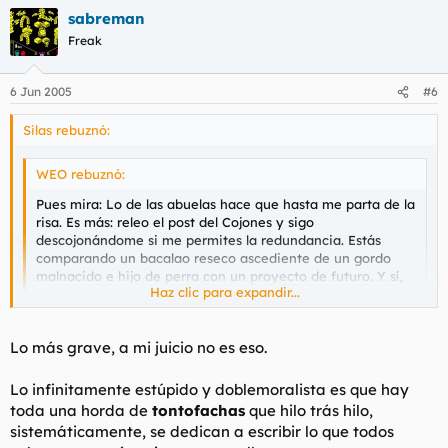
sabreman
Freak
6 Jun 2005
#6
Silas rebuznó:
WEO rebuznó:
Pues mira: Lo de las abuelas hace que hasta me parta de la
risa. Es más: releo el post del Cojones y sigo
descojonándome si me permites la redundancia. Estás
comparando un bacalao reseco ascediente de un gordo
malnacido e hijo de perra con un proyecto de futuro. Y sí,
Haz clic para expandir...
todo es susceptible de valoración, pero aquí me limito a dar
mi opinión.
Haz clic para expandir...
Lo más grave, a mi juicio no es eso.
Centrate en las situaciones no en los individuos. Cuando
interesa os lo llevais al terreno personal que da gusto. ¿Quien
Lo infinitamente estúpido y doblemoralista es que hay
era el que decia que esto era PUTALOCURA? ¿No era esta la
toda una horda de
tontofachas
que hilo trás hilo,
cuna del Hijoputismo?
sistemáticamente, se dedican a escribir lo que todos