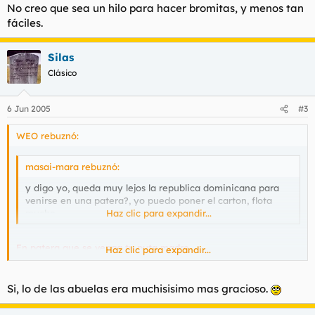
No creo que sea un hilo para hacer bromitas, y menos tan
fáciles.
Silas
Clásico
6 Jun 2005
#3
WEO rebuznó:
masai-mara rebuznó:
y digo yo, queda muy lejos la republica dominicana para
venirse en una patera?, yo puedo poner el carton, flota
mucho.
Haz clic para expandir...
En patera que se venga tu puta madre.
Haz clic para expandir...
(Un mes.)
Si, lo de las abuelas era muchisisimo mas gracioso.
No creo que sea un hilo para hacer bromitas, y menos tan
fáciles.