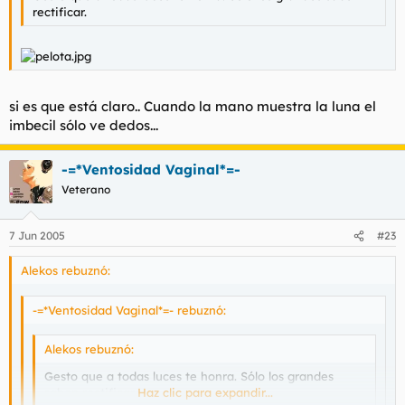
rectificar.
si es que está claro.. Cuando la mano muestra la luna el
imbecil sólo ve dedos...
-=*Ventosidad Vaginal*=-
Veterano
7 Jun 2005
#23
Alekos rebuznó:
-=*Ventosidad Vaginal*=- rebuznó:
Alekos rebuznó:
Gesto que a todas luces te honra. Sólo los grandes
saben rectificar.
Haz clic para expandir...