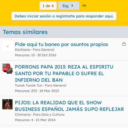
Último
1 de 4
Sig.
Debes iniciar sesión o registrarte para responder aquí.
Temas similares
Pide aquí tu baneo por asuntos propios
e
Darkiano
Foro General
Masunos
10
30 Oct 2016
r
r
PORRONS PAPA 2013: REZA AL ESPIRITU
SANTO POR TU PAPABLE O SUFRE EL
INFIERNO DEL BAN
o
Tunak Tunak Tun
Foro General
Masunos
253
18 Mar 2013
PIJOS: LA REALIDAD QUE EL SHOW
BUSINESS ESPAÑOL JAMÁS SUPO REFLEJAR
Cimmerio
Foro Ocio y Cultura
Masunos
4
21 Mar 2014