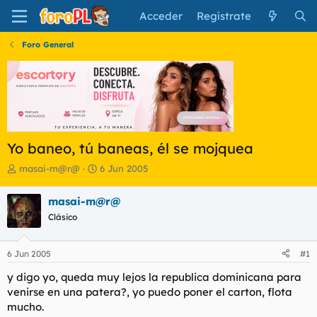
Acceder
Regístrate
Foro General
Yo baneo, tú baneas, él se mojquea
I
F
masai-m@r@
6 Jun 2005
n
e
i
c
masai-m@r@
c
h
Clásico
i
a
a
d
d
e
6 Jun 2005
#1
o
i
r
n
y digo yo, queda muy lejos la republica dominicana para
d
i
venirse en una patera?, yo puedo poner el carton, flota
e
c
mucho.
l
i