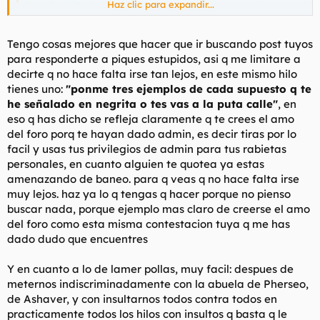
Haz clic para expandir...
la polla a Torbe
y a
ir de amo del foro
porque esto ya
huele y de lejos.
Haz clic para expandir...
Tengo cosas mejores que hacer que ir buscando post tuyos
Ponme tres ejemplos de cada supuesto que te he señalado en
para responderte a piques estupidos, asi q me limitare a
negrita o te vas a la puta calle. Fíjate hasta qué punto he
decirte q no hace falta irse tan lejos, en este mismo hilo
cogido el brazo; me caes bien pero voy a tener que banearte
tienes uno:
"ponme tres ejemplos de cada supuesto q te
por gilipollas, como he tenido que hacer con otros forenses. Te
he señalado en negrita o tes vas a la puta calle"
, en
doy hasta mañana a las 20.00. Deja este hilo rular hasta que
eso q has dicho se refleja claramente q te crees el amo
tengas las pruebas.
del foro porq te hayan dado admin, es decir tiras por lo
Me puedes acusar de lo que te salga de la picha, pero lo de
facil y usas tus privilegios de admin para tus rabietas
lamer pollas y tal como que no.
personales, en cuanto alguien te quotea ya estas
amenazando de baneo. para q veas q no hace falta irse
muy lejos. haz ya lo q tengas q hacer porque no pienso
buscar nada, porque ejemplo mas claro de creerse el amo
del foro como esta misma contestacion tuya q me has
dado dudo que encuentres
Y en cuanto a lo de lamer pollas, muy facil: despues de
meternos indiscriminadamente con la abuela de Pherseo,
de Ashaver, y con insultarnos todos contra todos en
practicamente todos los hilos con insultos q basta q le