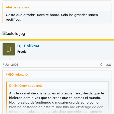
Alekos rebuznó:
Gesto que a todas luces te honra. Sólo los grandes saben
rectificar.
Dj. EniGmA
D
Freak
7 Jun 2005
#21
WEO rebuznó:
Dj. EniGmA rebuznó:
A ti te dan el dedo y te cojes el brazo entero, desde que te
hicieron admin vas que te crees que te comes el mundo.
No, no estoy defendiendo a masai-mara de echo como
bien he posteado en este mismo hilo me abstengo de dar
mi opinion sobre el tema, solo digo que dejes de
lamerle