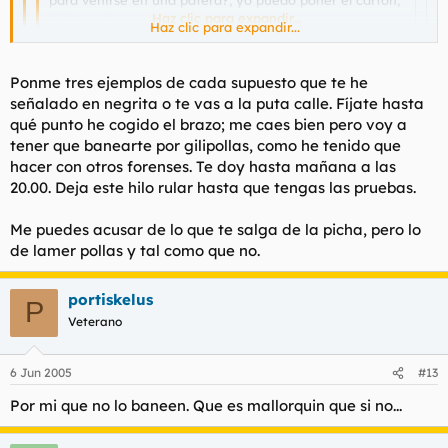
para venirse en una patera?, yo puedo poner el carton,
flota mucho.
Haz clic para expandir...
Haz clic para expandir...
En patera que se venga tu puta madre.
Haz clic para expandir...
Ponme tres ejemplos de cada supuesto que te he
señalado en negrita o te vas a la puta calle. Fíjate hasta
(Un mes.)
A ti te dan el dedo y te cojes el brazo entero, desde que te
qué punto he cogido el brazo; me caes bien pero voy a
hicieron admin vas que te crees que te comes el mundo. No,
No creo que sea un hilo para hacer bromitas, y menos tan
tener que banearte por gilipollas, como he tenido que
no estoy defendiendo a masai-mara de echo como bien he
fáciles.
hacer con otros forenses. Te doy hasta mañana a las
posteado en este mismo hilo me abstengo de dar mi opinion
20.00. Deja este hilo rular hasta que tengas las pruebas.
sobre el tema, solo digo que dejes de
lamerle la polla a Torbe
y a
ir de amo del foro
porque esto ya huele y de lejos.
Me puedes acusar de lo que te salga de la picha, pero lo
de lamer pollas y tal como que no.
portiskelus
P
Veterano
6 Jun 2005
#13
Por mi que no lo baneen. Que es mallorquin que si no...