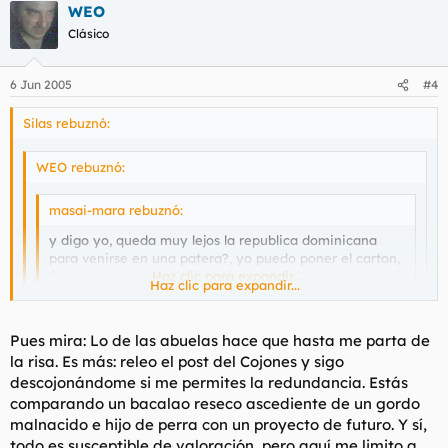
WEO
Clásico
6 Jun 2005
#4
Silas rebuznó:
WEO rebuznó:
masai-mara rebuznó:
y digo yo, queda muy lejos la republica dominicana
para venirse en una patera?, yo puedo poner el carton,
flota mucho.
Haz clic para expandir...
Haz clic para expandir...
En patera que se venga tu puta madre.
Haz clic para expandir...
Pues mira: Lo de las abuelas hace que hasta me parta de
la risa. Es más: releo el post del Cojones y sigo
(Un mes.)
Si, lo de las abuelas era muchisisimo mas gracioso.
descojonándome si me permites la redundancia. Estás
No creo que sea un hilo para hacer bromitas, y menos tan
comparando un bacalao reseco ascediente de un gordo
fáciles.
malnacido e hijo de perra con un proyecto de futuro. Y sí,
todo es susceptible de valoración, pero aquí me limito a