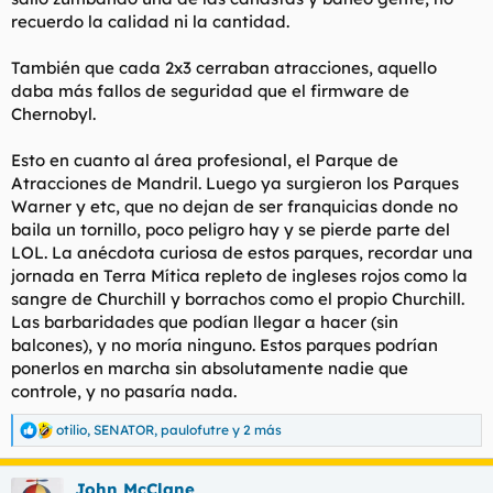
recuerdo la calidad ni la cantidad.
También que cada 2x3 cerraban atracciones, aquello
daba más fallos de seguridad que el firmware de
Chernobyl.
Esto en cuanto al área profesional, el Parque de
Atracciones de Mandril. Luego ya surgieron los Parques
Warner y etc, que no dejan de ser franquicias donde no
baila un tornillo, poco peligro hay y se pierde parte del
LOL. La anécdota curiosa de estos parques, recordar una
jornada en Terra Mítica repleto de ingleses rojos como la
sangre de Churchill y borrachos como el propio Churchill.
Las barbaridades que podían llegar a hacer (sin
balcones), y no moría ninguno. Estos parques podrían
ponerlos en marcha sin absolutamente nadie que
controle, y no pasaría nada.
otilio
,
SENATOR
,
paulofutre
y 2 más
R
e
a
John McClane
c