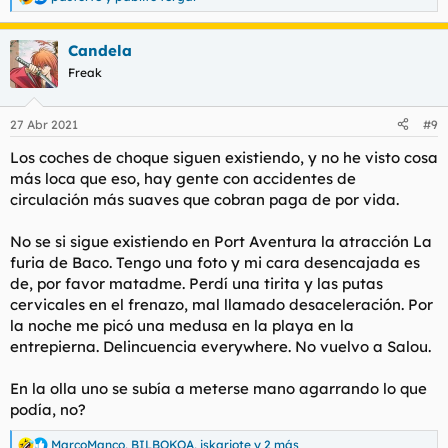
R
e
a
Candela
c
c
Freak
i
o
n
27 Abr 2021
#9
e
s
Los coches de choque siguen existiendo, y no he visto cosa
:
más loca que eso, hay gente con accidentes de
circulación más suaves que cobran paga de por vida.
No se si sigue existiendo en Port Aventura la atracción La
furia de Baco. Tengo una foto y mi cara desencajada es
de, por favor matadme. Perdí una tirita y las putas
cervicales en el frenazo, mal llamado desaceleración. Por
la noche me picó una medusa en la playa en la
entrepierna. Delincuencia everywhere. No vuelvo a Salou.
En la olla uno se subía a meterse mano agarrando lo que
podía, no?
MarcoManco
,
BILBOKOA
,
iskariote
y 2 más