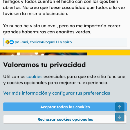
testigos y todos cuentan el hecho con con los ojos bien
abiertos. No creo que fuese casualidad que todos a la vez
tuviesen la misma alucinación.
Yo nunca he visto un ovni, pero no me importaría correr
grandes habenturas con enanitos verdes.
pai-mei
,
YoHiceARoqueIII
y
spizo
R
e
a
c
c
Valoramos tu privacidad
i
o
Utilizamos
cookies
esenciales para que este sitio funcione,
n
e
y cookies opcionales para mejorar tu experiencia.
s
:
Ver más información y configurar tus preferencias
Aceptar todas las cookies
Rechazar cookies opcionales