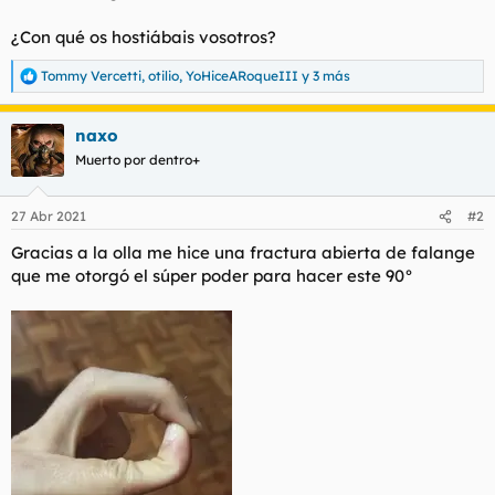
¿Con qué os hostiábais vosotros?
Tommy Vercetti
,
otilio
,
YoHiceARoqueIII
y 3 más
R
e
a
naxo
c
c
Muerto por dentro+
i
o
n
27 Abr 2021
#2
e
s
Gracias a la olla me hice una fractura abierta de falange
:
que me otorgó el súper poder para hacer este 90°