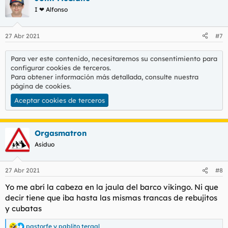
c
I ❤ Alfonso
i
o
n
27 Abr 2021
#7
e
s
:
Para ver este contenido, necesitaremos su consentimiento para
configurar cookies de terceros.
Para obtener información más detallada, consulte nuestra
página de cookies
.
Aceptar cookies de terceros
Orgasmatron
Asiduo
27 Abr 2021
#8
Yo me abrí la cabeza en la jaula del barco vikingo. Ni que
decir tiene que iba hasta las mismas trancas de rebujitos
y cubatas
pastorfe
y
pablito tergal