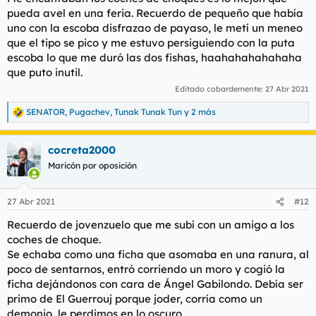
pueda avel en una feria. Recuerdo de pequeño que había
uno con la escoba disfrazao de payaso, le metí un meneo
que el tipo se pico y me estuvo persiguiendo con la puta
escoba lo que me duró las dos fishas, haahahahahahaha
que puto inutil.
Editado cobardemente:
27 Abr 2021
SENATOR
,
Pugachev
,
Tunak Tunak Tun
y 2 más
R
e
a
cocreta2000
c
c
Maricón por oposición
i
o
n
27 Abr 2021
#12
e
s
Recuerdo de jovenzuelo que me subí con un amigo a los
:
coches de choque.
Se echaba como una ficha que asomaba en una ranura, al
poco de sentarnos, entró corriendo un moro y cogió la
ficha dejándonos con cara de Ángel Gabilondo. Debía ser
primo de El Guerrouj porque joder, corría como un
demonio, le perdimos en lo oscuro.