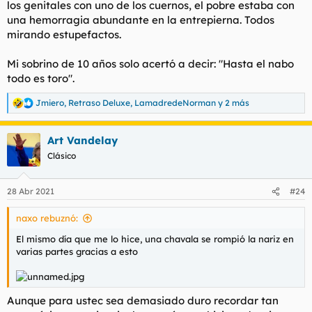
los genitales con uno de los cuernos, el pobre estaba con
una hemorragia abundante en la entrepierna. Todos
mirando estupefactos.
Mi sobrino de 10 años solo acertó a decir: "Hasta el nabo
todo es toro".
Jmiero
,
Retraso Deluxe
,
LamadredeNorman
y 2 más
R
e
a
Art Vandelay
c
c
Clásico
i
o
n
28 Abr 2021
#24
e
s
naxo rebuznó:
:
El mismo día que me lo hice, una chavala se rompió la nariz en
varias partes gracias a esto
Aunque para ustec sea demasiado duro recordar tan