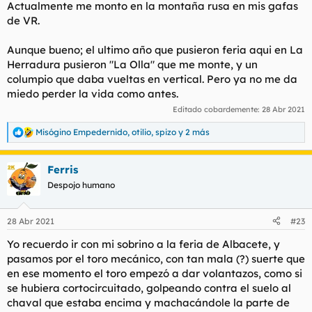
Actualmente me monto en la montaña rusa en mis gafas
de VR.
Aunque bueno; el ultimo año que pusieron feria aqui en La
Herradura pusieron "La Olla" que me monte, y un
columpio que daba vueltas en vertical. Pero ya no me da
miedo perder la vida como antes.
Editado cobardemente:
28 Abr 2021
Misógino Empedernido
,
otilio
,
spizo
y 2 más
R
e
a
Ferris
c
c
Despojo humano
i
o
n
28 Abr 2021
#23
e
s
Yo recuerdo ir con mi sobrino a la feria de Albacete, y
:
pasamos por el toro mecánico, con tan mala (?) suerte que
en ese momento el toro empezó a dar volantazos, como si
se hubiera cortocircuitado, golpeando contra el suelo al
chaval que estaba encima y machacándole la parte de