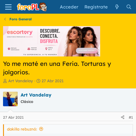
Acceder
Regístrate
Foro General
Yo me maté en una Feria. Torturas y
jolgorios.
I
F
Art Vandelay
27 Abr 2021
n
e
i
c
Art Vandelay
c
h
Clásico
i
a
a
d
d
e
27 Abr 2021
#1
o
i
r
n
dakilla rebuznó:
d
i
e
c