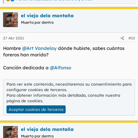
R
e
a
el viejo dela montaña
c
c
Muerto por dentro
i
o
n
27 Abr 2021
#10
e
s
Hombre
@Art Vandelay
dónde hubiste, sabes cuántos
:
foreros han morido?
Canción dedicada a
@Alfonso
Para ver este contenido, necesitaremos su consentimiento para
configurar cookies de terceros.
Para obtener información más detallada, consulte nuestra
página de cookies
.
Aceptar cookies de terceros
el viejo dela montaña
Muerto por dentro