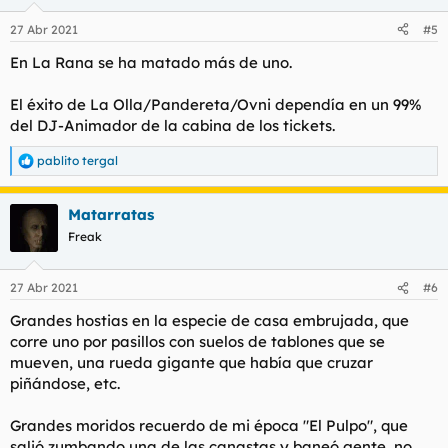
o
n
27 Abr 2021
#5
e
s
En La Rana se ha matado más de uno.
:
El éxito de La Olla/Pandereta/Ovni dependía en un 99%
del DJ-Animador de la cabina de los tickets.
pablito tergal
R
e
a
Matarratas
c
c
Freak
i
o
n
27 Abr 2021
#6
e
s
Grandes hostias en la especie de casa embrujada, que
:
corre uno por pasillos con suelos de tablones que se
mueven, una rueda gigante que había que cruzar
piñándose, etc.
Grandes moridos recuerdo de mi época "El Pulpo", que
salió zumbando una de las canastas y baneó gente, no