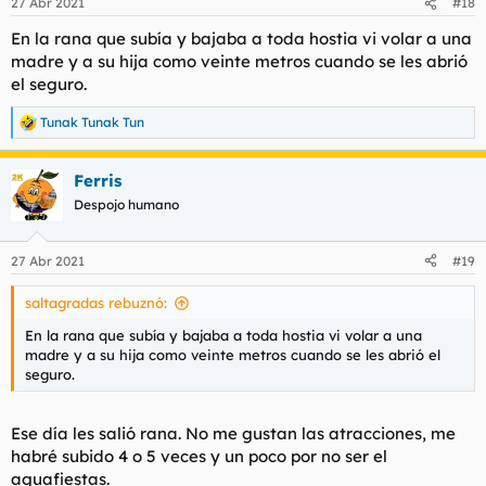
27 Abr 2021
#18
En la rana que subía y bajaba a toda hostia vi volar a una
madre y a su hija como veinte metros cuando se les abrió
el seguro.
Tunak Tunak Tun
R
e
a
Ferris
c
c
Despojo humano
i
o
n
27 Abr 2021
#19
e
s
saltagradas rebuznó:
:
En la rana que subía y bajaba a toda hostia vi volar a una
madre y a su hija como veinte metros cuando se les abrió el
seguro.
Ese día les salió rana. No me gustan las atracciones, me
habré subido 4 o 5 veces y un poco por no ser el
aguafiestas.