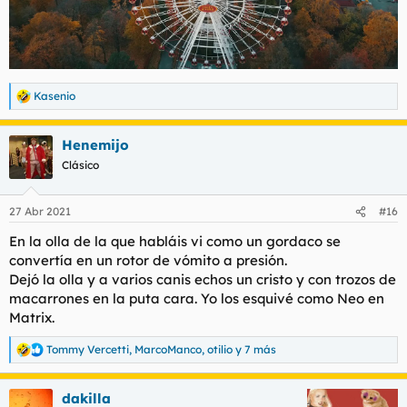
Kasenio
R
e
a
Henemijo
c
c
Clásico
i
o
n
27 Abr 2021
#16
e
s
En la olla de la que habláis vi como un gordaco se
:
convertía en un rotor de vómito a presión.
Dejó la olla y a varios canis echos un cristo y con trozos de
macarrones en la puta cara. Yo los esquivé como Neo en
Matrix.
Tommy Vercetti
,
MarcoManco
,
otilio
y 7 más
R
e
a
dakilla
c