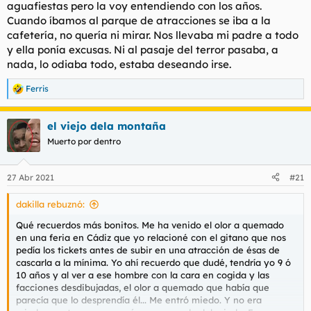
aguafiestas pero la voy entendiendo con los años.
Cuando íbamos al parque de atracciones se iba a la
cafetería, no quería ni mirar. Nos llevaba mi padre a todo
y ella ponía excusas. Ni al pasaje del terror pasaba, a
nada, lo odiaba todo, estaba deseando irse.
Ferris
R
e
a
el viejo dela montaña
c
c
Muerto por dentro
i
o
n
27 Abr 2021
#21
e
s
dakilla rebuznó:
:
Qué recuerdos más bonitos. Me ha venido el olor a quemado
en una feria en Cádiz que yo relacioné con el gitano que nos
pedía los tickets antes de subir en una atracción de ésas de
cascarla a la mínima. Yo ahí recuerdo que dudé, tendría yo 9 ó
10 años y al ver a ese hombre con la cara en cogida y las
facciones desdibujadas, el olor a quemado que había que
parecía que lo desprendía él... Me entró miedo. Y no era