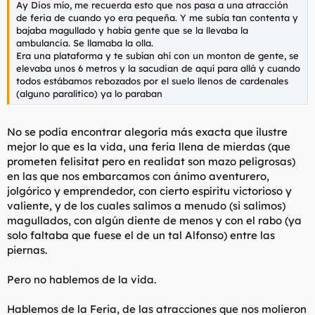
Ay Dios mío, me recuerda esto que nos pasa a una atracción
l
i
de feria de cuando yo era pequeña. Y me subía tan contenta y
t
o
bajaba magullado y había gente que se la llevaba la
e
ambulancia. Se llamaba la olla.
m
Era una plataforma y te subían ahí con un monton de gente, se
a
elevaba unos 6 metros y la sacudian de aquí para allá y cuando
todos estábamos rebozados por el suelo llenos de cardenales
(alguno paralítico) ya lo paraban
No se podía encontrar alegoría más exacta que ilustre
mejor lo que es la vida, una feria llena de mierdas (que
prometen felisitat pero en realidat son mazo peligrosas)
en las que nos embarcamos con ánimo aventurero,
jolgórico y emprendedor, con cierto espíritu victorioso y
valiente, y de los cuales salimos a menudo (si salimos)
magullados, con algún diente de menos y con el rabo (ya
solo faltaba que fuese el de un tal Alfonso) entre las
piernas.
Pero no hablemos de la vida.
Hablemos de la Feria, de las atracciones que nos molieron