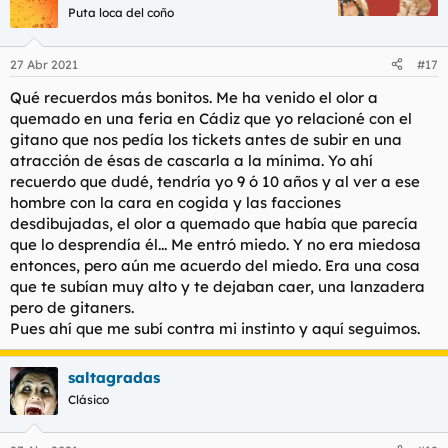
c
Puta loca del coño
i
o
n
27 Abr 2021
#17
e
s
Qué recuerdos más bonitos. Me ha venido el olor a
:
quemado en una feria en Cádiz que yo relacioné con el
gitano que nos pedía los tickets antes de subir en una
atracción de ésas de cascarla a la mínima. Yo ahí
recuerdo que dudé, tendría yo 9 ó 10 años y al ver a ese
hombre con la cara en cogida y las facciones
desdibujadas, el olor a quemado que había que parecía
que lo desprendía él... Me entró miedo. Y no era miedosa
entonces, pero aún me acuerdo del miedo. Era una cosa
que te subían muy alto y te dejaban caer, una lanzadera
pero de gitaners.
Pues ahí que me subí contra mi instinto y aquí seguimos.
saltagradas
Clásico