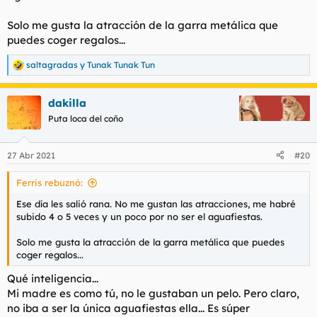
Solo me gusta la atracción de la garra metálica que
puedes coger regalos...
saltagradas
y
Tunak Tunak Tun
R
e
a
dakilla
c
c
Puta loca del coño
i
o
n
27 Abr 2021
#20
e
s
Ferris rebuznó:
:
Ese día les salió rana. No me gustan las atracciones, me habré
subido 4 o 5 veces y un poco por no ser el aguafiestas.
Solo me gusta la atracción de la garra metálica que puedes
coger regalos...
Qué inteligencia...
Mi madre es como tú, no le gustaban un pelo. Pero claro,
no iba a ser la única aguafiestas ella... Es súper