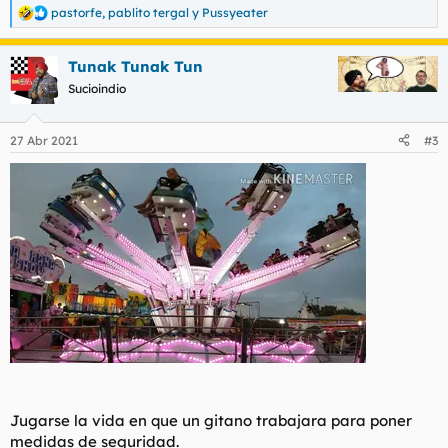
pastorfe
,
pablito tergal
y
Pussyeater
R
e
a
Tunak Tunak Tun
c
c
Sucioindio
i
o
n
27 Abr 2021
#3
e
s
:
Jugarse la vida en que un gitano trabajara para poner
medidas de seguridad.