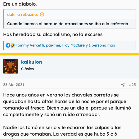
Ere un diabolo
.
dakilla rebuznó:
Cuando íbamos al parque de atracciones se iba a la cafetería
Has heredado su alcoholismo, no la excuses.
Tommy Vercetti
,
pai-mei
,
Troy McClure
y 1 persona más
R
e
a
kalkulon
c
c
Clásico
i
o
n
28 Abr 2021
#25
e
s
Hace unos años en verano los chavales porretas se
:
quedaban hasta altas horas de la noche por el parque
tomando el fresco. Dicen que un día el parque se iluminó
completamente y sonó un ruido atronador.
Nadie los tomó en serio y le echaron las culpas a las
drogas que tomaban. La verdad es que hubo 5 o 6