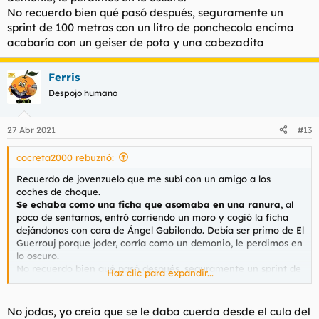
No recuerdo bien qué pasó después, seguramente un
sprint de 100 metros con un litro de ponchecola encima
acabaría con un geiser de pota y una cabezadita
Ferris
Despojo humano
27 Abr 2021
#13
cocreta2000 rebuznó:
Recuerdo de jovenzuelo que me subí con un amigo a los
coches de choque.
Se echaba como una ficha que asomaba en una ranura
, al
poco de sentarnos, entró corriendo un moro y cogió la ficha
dejándonos con cara de Ángel Gabilondo. Debía ser primo de El
Guerrouj porque joder, corría como un demonio, le perdimos en
lo oscuro.
No recuerdo bien qué pasó después, seguramente un sprint de
Haz clic para expandir...
100 metros con un litro de ponchecola encima acabaría con un
geiser de pota y una cabezadita
No jodas, yo creía que se le daba cuerda desde el culo del