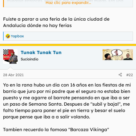
miedosa entonces, pero aún me acuerdo del miedo. Era una
Haz clic para expandir...
cosa que te subían muy alto y te dejaban caer, una lanzadera
pero de gitaners.
Pues ahí que me subí contra mi instinto y aquí seguimos.
Fuiste a parar a una feria de la única ciudad de
Andalucía dónde no hay ferias
topbox
R
e
a
Tunak Tunak Tun
c
c
Sucioindio
i
o
n
28 Abr 2021
#22
e
s
Yo en la rana hubo un dia con 16 años en las fiestas de mi
:
barrio que juro por mi padre que el seguro no estaba bien
puesto y me agarre al barrote pensando en que iba a ser
un paso de Semana Santa. Despues de "subil y bajal", me
falto tiempo para poner el pie en tierra y besar el suelo
porque pense que iba a a salir volando.
Tambien recuerdo la famosa "Barcaza Vikinga"