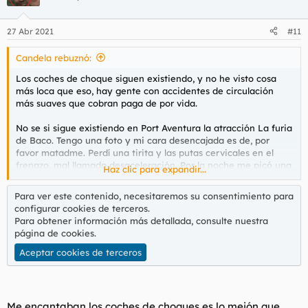
27 Abr 2021
#11
Candela rebuznó:
Los coches de choque siguen existiendo, y no he visto cosa
más loca que eso, hay gente con accidentes de circulación
más suaves que cobran paga de por vida.
No se si sigue existiendo en Port Aventura la atracción La furia
de Baco. Tengo una foto y mi cara desencajada es de, por
favor matadme. Perdí una tirita y las putas cervicales en el
frenazo, mal llamado desaceleración. Por la noche me picó una
Haz clic para expandir...
medusa en la playa en la entrepierna. Delincuencia
everywhere. No vuelvo a Salou.
Para ver este contenido, necesitaremos su consentimiento para
configurar cookies de terceros.
En la olla uno se subía a meterse mano agarrando lo que podía,
Para obtener información más detallada, consulte nuestra
no?
página de cookies
.
Aceptar cookies de terceros
Me encantaban los coches de choques es lo mejón que