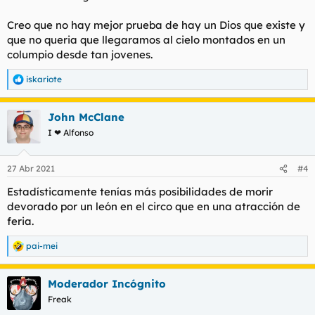
Creo que no hay mejor prueba de hay un Dios que existe y
que no queria que llegaramos al cielo montados en un
columpio desde tan jovenes.
iskariote
R
e
a
John McClane
c
c
I ❤ Alfonso
i
o
n
27 Abr 2021
#4
e
s
Estadísticamente tenías más posibilidades de morir
:
devorado por un león en el circo que en una atracción de
feria.
pai-mei
R
e
a
Moderador Incógnito
c
c
Freak
i