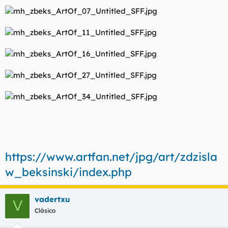
t
o
e
m
a
https://www.artfan.net/jpg/art/zdzisla
w_beksinski/index.php
vadertxu
V
Clásico