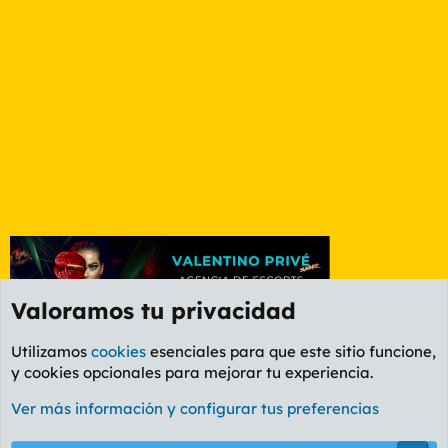
Valoramos tu privacidad
Utilizamos
cookies
esenciales para que este sitio funcione,
y cookies opcionales para mejorar tu experiencia.
Foro General
Ver más información y configurar tus preferencias
Cookies
PL OLDSTYLE AMARILLO
Cambiar fuente
Español (ES)