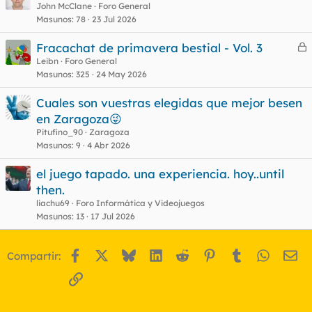
John McClane
Foro General
Masunos
78
23 Jul 2026
Fracachat de primavera bestial - Vol. 3
e
Leibn
Foro General
Masunos
325
24 May 2026
r
r
Cuales son vuestras elegidas que mejor besen
en Zaragoza😜
Pitufino_90
Zaragoza
o
Masunos
9
4 Abr 2026
el juego tapado. una experiencia. hoy..until
then.
liachu69
Foro Informática y Videojuegos
Masunos
13
17 Jul 2026
Facebook
X
Bluesky
LinkedIn
Reddit
Pinterest
Tumblr
WhatsA
Em
Compartir:
Enlace