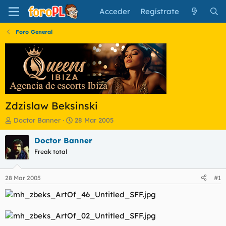
Acceder
Regístrate
Foro General
Zdzislaw Beksinski
I
F
Doctor Banner
28 Mar 2005
n
e
i
c
Doctor Banner
c
h
Freak total
i
a
a
d
d
e
28 Mar 2005
#1
o
i
r
n
d
i
e
c
l
i