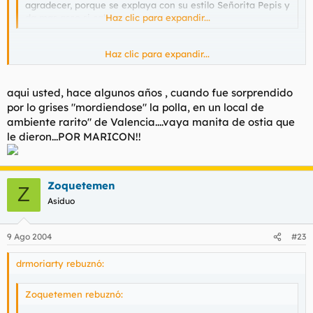
agradecer, porque se explaya con su estilo Señorita Pepis y
da mas asco si cabe.
Haz clic para expandir...
Haz clic para expandir...
Claro es mejor limitarme a postear mierdas sin fín.Dedíquese a
lo suyo no pretenda forzar en exceso su cerebro.
aqui usted, hace algunos años , cuando fue sorprendido
por lo grises "mordiendose" la polla, en un local de
Hasta ahora, aparte de los miembros de las FSF y sus
ambiente rarito" de Valencia....vaya manita de ostia que
consabidos besasuelos no veo a nadie mas,hacer un escarnio o
le dieron...POR MARICON!!
mofa pública siempre con los mismos integrantes les resta
puntos.
Un bonito circulo vicioso,pero estos peces se muerden de la
Zoquetemen
Z
polla unos a otros...por aquello de la proximidad...puaj.
Asiduo
Zoquetemen "que ustedes lo disfruten" Over
9 Ago 2004
#23
drmoriarty rebuznó:
Zoquetemen rebuznó: