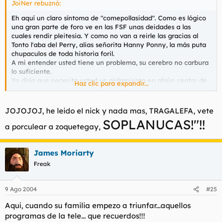
JoiNer rebuznó:
Eh aquí un claro síntoma de "comepollasidad". Como es lógico
una gran parte de foro ve en las FSF unas deidades a las
cuales rendir pleitesia. Y como no van a reirle las gracias al
Tonto l'aba del Perry, alias señorita Hanny Ponny, la más puta
chupaculos de toda historia foril.
A mi entender usted tiene un problema, su cerebro no carbura
lo suficiente.
Yo diría que necesita usted un aislamiento en algún centro de
Haz clic para expandir...
insercción de defientes o en su defecto esquizofrenicos. Le
insto a que se pase por aquí para que le traten lo antes posible.
JOJOJOJ, he leido el nick y nada mas, TRAGALEFA, vete
SOPLANUCAS!"!!
a porculear a zoquetegay,
James Moriarty
Freak
9 Ago 2004
#25
Aqui, cuando su familia empezo a triunfar...aquellos
programas de la tele... que recuerdos!!!