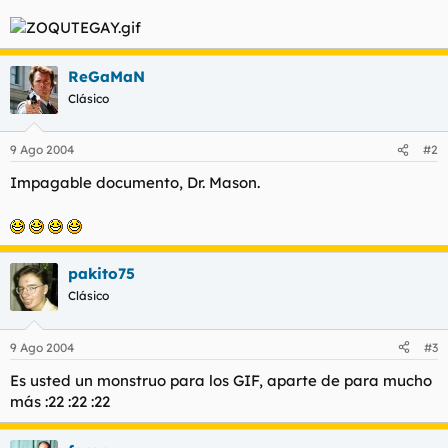
t
o
e
m
a
ReGaMaN
Clásico
9 Ago 2004
#2
Impagable documento, Dr. Mason.
pakito75
Clásico
9 Ago 2004
#3
Es usted un monstruo para los GIF, aparte de para mucho
más :22 :22 :22