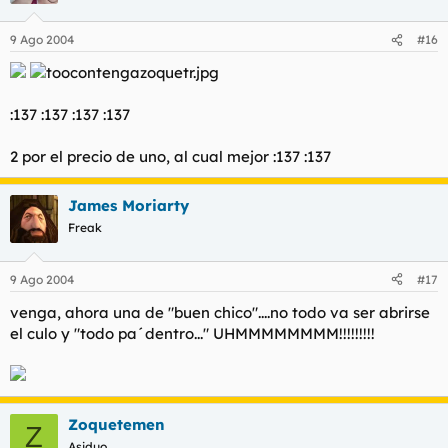
9 Ago 2004
#16
:137 :137 :137 :137
2 por el precio de uno, al cual mejor :137 :137
James Moriarty
Freak
9 Ago 2004
#17
venga, ahora una de "buen chico"....no todo va ser abrirse
el culo y "todo pa´dentro..." UHMMMMMMMM!!!!!!!!!
Zoquetemen
Z
Asiduo