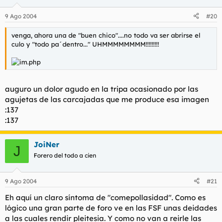
9 Ago 2004
#20
venga, ahora una de "buen chico"....no todo va ser abrirse el
culo y "todo pa´dentro..." UHMMMMMMMM!!!!!!!!!
auguro un dolor agudo en la tripa ocasionado por las
agujetas de las carcajadas que me produce esa imagen
:137
:137
JoiNer
J
Forero del todo a cien
9 Ago 2004
#21
Eh aquí un claro síntoma de "comepollasidad". Como es
lógico una gran parte de foro ve en las FSF unas deidades
a las cuales rendir pleitesia. Y como no van a reirle las