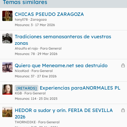
Temas similares
CHICAS PSEUDO ZARAGOZA
tonyll78
Zaragoza
Masunos
3
17 Mar 2026
Tradiciones semanasanteras de vuestras
zonas
Ataulfo el rojo
Foro General
Masunos
78
29 Mar 2026
Quiero que Meneame.net sea destruido
e
NicoKad
Foro General
Masunos
37
27 Ene 2026
r
r
Experiencias paraANORMALES PL
[RETARDS]
KGB
Foro General
Masunos
114
25 Dic 2025
o
HEDOR a sudor y orín. FERIA DE SEVILLA
e
2026
r
THORNDIKE
Foro General