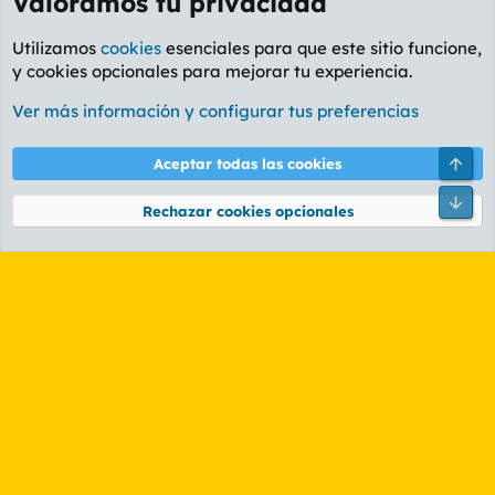
Valoramos tu privacidad
Utilizamos
cookies
esenciales para que este sitio funcione,
y cookies opcionales para mejorar tu experiencia.
Foro General
Ver más información y configurar tus preferencias
Cookies
PL OLDSTYLE AMARILLO
Cambiar fuente
Español (ES)
Arri
Aceptar todas las cookies
Contáctanos
Términos y reglas
Política de privacidad
Ayuda
R
Pie
S
Rechazar cookies opcionales
S
®
Community platform by XenForo
© 2010-2026 XenForo Ltd.