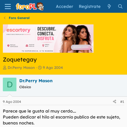
Acceder
Regístrate
Foro General
Zoquetegay
I
F
Dr.Perry Mason
9 Ago 2004
n
e
i
c
Dr.Perry Mason
D
c
h
Clásico
i
a
a
d
d
e
9 Ago 2004
#1
o
i
r
n
Parece que le gusta al muy cerdo....
d
i
Pueden dedicar el hilo al escarnio publico de este sujeto,
e
c
buenas noches.
l
i