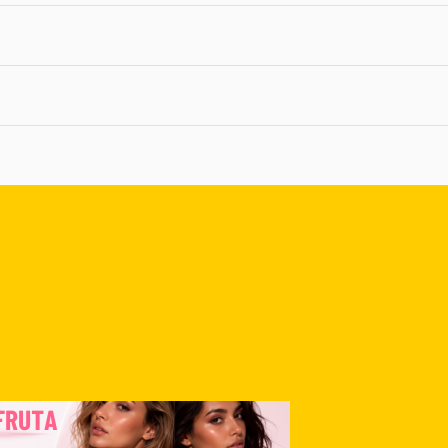
nlace