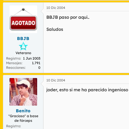
10 Dic 2004
BBJB paso por aqui..
Saludos
BBJB
Veterano
Registro
1 Jun 2003
Mensajes
1.791
Reacciones
0
10 Dic 2004
joder, esto si me ha parecido ingenioso
Benito
"Gracioso" a base
de fórceps
Registro