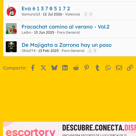
Eva 6 1 3 7 8 5 1 7 2
Samurai13
12 Jul 2026
Valencia
2
3
Fracachat camino al verano - Vol.2
Leibn
13 Jun 2025
Foro General
De Mojigata a Zorrona hay un paso
Oklaf74
13 Feb 2025
Foro General
2
3
Facebook
X
Bluesky
LinkedIn
Reddit
Pinterest
Tumblr
WhatsApp
Email
E
Compartir: