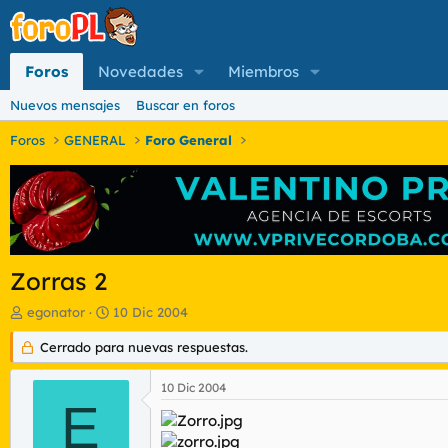
Foros
Novedades
Miembros
Nuevos mensajes
Buscar en foros
Foros
GENERAL
Foro General
Zorras 2
I
F
egonator
10 Dic 2004
n
e
i
Cerrado para nuevas respuestas.
c
c
h
i
a
10 Dic 2004
a
d
E
d
e
o
i