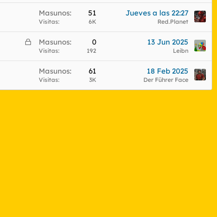
r
Masunos
51
Jueves a las 22:27
r
Visitas
6K
Red.Planet
a
d
C
Masunos
0
13 Jun 2025
o
e
Visitas
192
Leibn
r
Masunos
61
18 Feb 2025
r
Visitas
3K
Der Führer Face
a
d
o