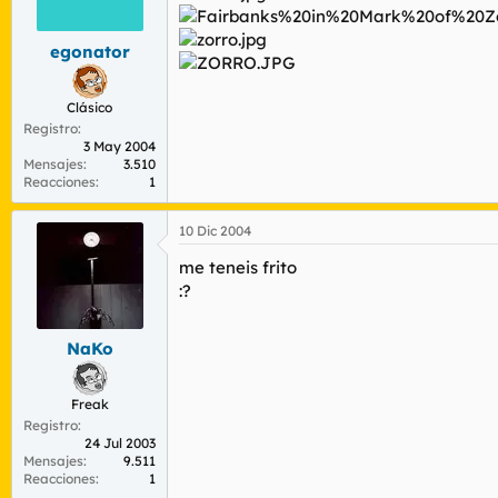
r
n
d
i
e
c
egonator
l
i
t
o
Clásico
e
m
Registro
3 May 2004
a
Mensajes
3.510
Reacciones
1
10 Dic 2004
me teneis frito
:?
NaKo
Freak
Registro
24 Jul 2003
Mensajes
9.511
Reacciones
1