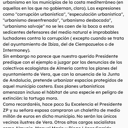
urbanismo en los municipios de la costa mediterráneo (en
l
i
aquellos en los que no gobiernan, claro). Las expresiones
t
o
como "corrupción urbanística", "especulación urbanística",
e
"urbanismo desenfrenado", "urbanismo desbocado",
m
a
"urbanismo salvaje" no se les caen de la boca a estos
sedicentes defensores del medio natural e improbables
luchadores contra la corrupción ( excepto cuando se trata
del ayuntamiento de Ibiza, del de Ciempozuelos o de
Intermoney).
Sin embargo no parece que nuestro querido Presidente
predique con el ejemplo a juzgar por las denuncias de los
colectivos ecologistas de Almería contra los planes del
ayuntamiento de Vera, que con la anuencia de la Junta
de Andalucía, pretende urbanizar espacios protegidos de
aquel municipio costero. Esos planes urbanísticos
amenazan incluso el hábitat de una especie en peligro de
extinción: la tortuga mora.
Como recordaréis, hace poco Su Excelencia el Presidente
ZP y su señora esposa compraron un chaletito de medio
millón de euros en dicho municipio. No serán los únicos
vecinos ilustres de Vera. Otros altos cargos socialistas