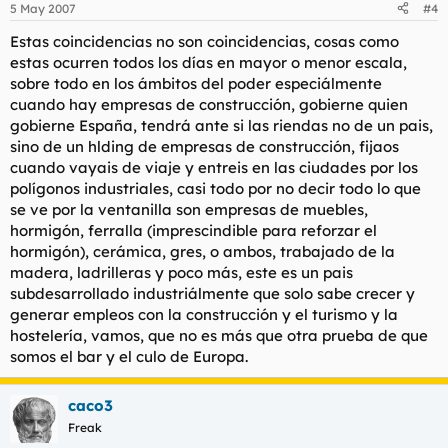
5 May 2007
#4
Provincial de Medio Ambiente y la propia Consejería se ha
realizado ninguna gestión encaminada a preservar este
Estas coincidencias no son coincidencias, cosas como
ecosistema y las especies que en ella habita, sino todo lo
estas ocurren todos los días en mayor o menor escala,
contrario, como ejemplo que en el 2003 cuando se da el visto
sobre todo en los ámbitos del poder especiálmente
bueno para la ampliación del Sector del Suelo Urbanizable RC-
5 incrementándolo en 178.036 m2.
cuando hay empresas de construcción, gobierne quien
gobierne España, tendrá ante si las riendas no de un pais,
Todo lo anterior sólo ha servido para que las únicas acciones
sino de un hlding de empresas de construcción, fijaos
desarrolladas por la administración ambiental en la zona hayan
cuando vayais de viaje y entreis en las ciudades por los
estado encaminadas a facilitar al ayuntamiento de Vera y a las
polígonos industriales, casi todo por no decir todo lo que
promotoras inmobiliarias la urbanización de la zona y la
se ve por la ventanilla son empresas de muebles,
consecuente destrucción del hábitat de la Tortuga mora. Así se
concluye, cuando no ha habido ninguna acción legal para la
hormigón, ferralla (imprescindible para reforzar el
conservación de este espacio natural, cuando sólo se ha
hormigón), cerámica, gres, o ambos, trabajado de la
actuado en la recogida de ejemplares afectados por la
madera, ladrilleras y poco más, este es un pais
urbanización de este espacio al producirse quejas de vecinos y
subdesarrollado industriálmente que solo sabe crecer y
de Ecologistas en Acción, cuando se facilita la acción a las
generar empleos con la construcción y el turismo y la
promotoras y constructoras a las que se les deja la
hostelería, vamos, que no es más que otra prueba de que
responsabilidad del manejo de una especie protegida y en
peligro de extinción, como así se lo comunica el Delegado de
somos el bar y el culo de Europa.
Medio Ambiente al Ayuntamiento de Vera el pasado 16 de
agosto:
caco3
“Por tanto y a fin de no afectar el normal funcionamiento de
Freak
los trabajos de urbanización, se propone que se lleven a cabo