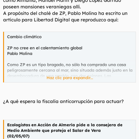
como Almunia, Manuel Marín y Diego López Garrido
poseen mansiones veraniegas allí.
A propósito del chalé de ZP, Pablo Molina ha escrito un
artículo para Libertad Digital que reproduzco aquí:
Cambio climático
ZP no cree en el calentamiento global
Pablo Molina
Como ZP es un tipo bragado, no sólo ha comprado una casa
peligrosamente cercana al mar, sino situada además justo en la
desembocadura de una rambla, con dos cojones. Las
Haz clic para expandir...
predicciones de la subida del nivel del mar a consecuencia del
cambio climático oscilan entre dos metros y veinticinco, según
el realizador del documental que se tome como referencia.
Metro arriba metro abajo, lo que resulta indudable para los
¿A qué espera la fiscalía anticorrupción para actuar?
profetas del nuevo apocalipsis es que las ciudades costeras
desaparecerán por las olas enfurecidas que la diosa Gaia
enviará en castigo por nuestros muchos pecados ecológicos.
Ecologistas en Acción de Almería pide a la consejera de
Ante esta perspectiva, cualquier ciudadano respetuoso con la
Medio Ambiente que proteja el Salar de Vera
sostenibilidad y mentalizado con los riesgos medioambientales
(02/05/07)
elegiría construirse una casa en lo alto de una colina en plena