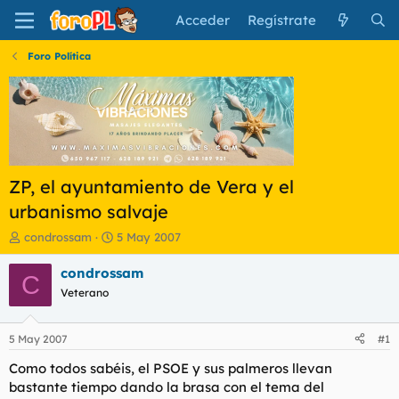
Acceder
Regístrate
Foro Política
ZP, el ayuntamiento de Vera y el
urbanismo salvaje
I
F
condrossam
5 May 2007
n
e
i
c
condrossam
C
c
h
Veterano
i
a
a
d
d
e
5 May 2007
#1
o
i
r
n
Como todos sabéis, el PSOE y sus palmeros llevan
d
i
bastante tiempo dando la brasa con el tema del
e
c